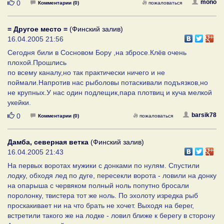
Нравится
mono
0
Комментарии (0)
пожаловаться
= Другое место =
(Финский залив)
16.04.2005 21:56
Сегодня били в Сосновом Бору ,на збросе.Клёв очень
плохой.Прошлись
по всему каналу,но так практически ничего и не
поймали.Напротив нас рыболовы потаскивали подъязков,но
не крупных.У нас один подлещик,пара плотвиц и куча мелкой
укейки.
Нравится
barsik78
0
Комментарии (0)
пожаловаться
Дамба, северная ветка
(Финский залив)
16.04.2005 21:43
На первых воротах мужики с донками по нулям. Спустили
лодку, обходя лед по дуге, пересекли ворота - ловили на донку
на опарыша с червяком полный ноль попутно бросали
поролонку, твистера тот же ноль. По эхолоту изредка рыб
проскакивает ни на что брать не хочет. Выходя на берег,
встретили такого же на лодке - ловил ближе к берегу в сторону