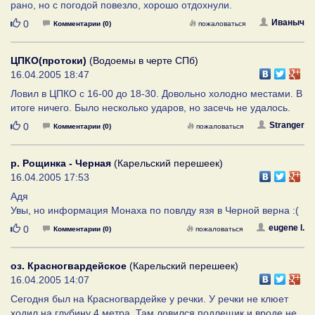
рано, но с погодой повезло, хорошо отдохнули.
Нравится
Иваныч
0
Комментарии (0)
пожаловаться
ЦПКО(протоки)
(Водоемы в черте СПб)
16.04.2005 18:47
Ловил в ЦПКО с 16-00 до 18-30. Довольно холодно местами. В
итоге ничего. Было несколько ударов, но засечь не удалось.
Нравится
Stranger
0
Комментарии (0)
пожаловаться
р. Рощинка - Черная
(Карельский перешеек)
16.04.2005 17:53
Адя
Увы, но информация Монаха по повлду язя в Черной верна :(
Нравится
eugene l.
0
Комментарии (0)
пожаловаться
оз. Красногвардейское
(Карельский перешеек)
16.04.2005 14:07
Сегодня был на Красногвардейке у речки. У речки не клюет
ходил на глубину 4 метра. Там ловился подлещик и вроде не