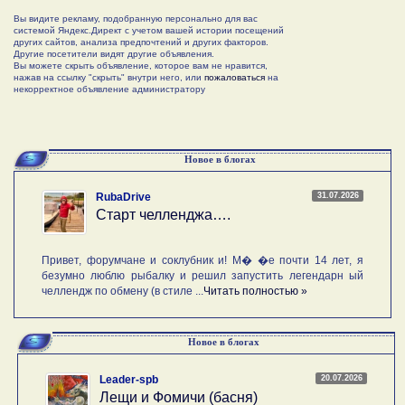
Вы видите рекламу, подобранную персонально для вас
системой Яндекс.Директ с учетом вашей истории посещений
других сайтов, анализа предпочтений и других факторов.
Другие посетители видят другие объявления.
Вы можете скрыть объявление, которое вам не нравится,
нажав на ссылку "скрыть" внутри него, или
пожаловаться
на
некорректное объявление администратору
Новое в блогах
31.07.2026
RubaDrive
Старт челленджа….
Привет, форумчане и соклубник и! М� �е почти 14 лет, я
безумно люблю рыбалку и решил запустить легендарн ый
челлендж по обмену (в стиле ...
Читать полностью »
Новое в блогах
20.07.2026
Leader-spb
Лещи и Фомичи (басня)