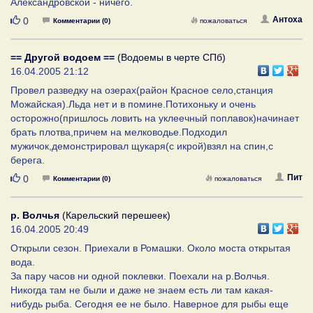
Александровской - ничего.
Нравится
Антоха
0
Комментарии (0)
пожаловаться
== Другой водоем ==
(Водоемы в черте СПб)
16.04.2005 21:12
Провел разведку на озерах(район Красное село,станция
Можайская).Льда нет и в помине.Потихоньку и очень
осторожно(пришлось ловить на уклеечный поплавок)начинает
брать плотва,причем на мелководье.Подходил
мужичок,демонстрировал щукаря(с икрой)взял на спин,с
берега.
Нравится
Пит
0
Комментарии (0)
пожаловаться
р. Волчья
(Карельский перешеек)
16.04.2005 20:49
Открыли сезон. Приехали в Ромашки. Около моста открытая
вода.
За пару часов ни одной поклевки. Поехали на р.Волчья.
Никогда там не были и даже не знаем есть ли там какая-
нибудь рыба. Сегодня ее не было. Наверное для рыбы еще