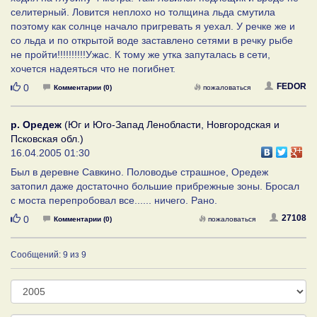
селитерный. Ловится неплохо но толщина льда смутила
поэтому как солнце начало пригревать я уехал. У речке же и
со льда и по открытой воде заставлено сетями в речку рыбе
не пройти!!!!!!!!!!Ужас. К тому же утка запуталась в сети,
хочется надеяться что не погибнет.
Нравится
FEDOR
0
Комментарии (0)
пожаловаться
р. Оредеж
(Юг и Юго-Запад Ленобласти, Новгородская и
Псковская обл.)
16.04.2005 01:30
Был в деревне Савкино. Половодье страшное, Оредеж
затопил даже достаточно большие прибрежные зоны. Бросал
с моста перепробовал все...... ничего. Рано.
Нравится
27108
0
Комментарии (0)
пожаловаться
Сообщений: 9 из 9
Год