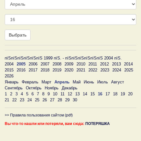
Месяц
День
Выбрать
пїЅпїЅпїЅпїЅпїЅпїЅ 1999 пїЅ. - пїЅпїЅпїЅпїЅпїЅпїЅ 2004 пїЅ.
2004
2005
2006
2007
2008
2009
2010
2011
2012
2013
2014
2015
2016
2017
2018
2019
2020
2021
2022
2023
2024
2025
2026
Январь
Февраль
Март
Апрель
Май
Июнь
Июль
Август
Сентябрь
Октябрь
Ноябрь
Декабрь
1
2
3
4
5
6
7
8
9
10
11
12
13
14
15
16
17
18
19
20
21
22
23
24
25
26
27
28
29
30
>> Правила пользования сайтом (pdf)
Вы что-то нашли или потеряли, вам сюда:
ПОТЕРЯШКА