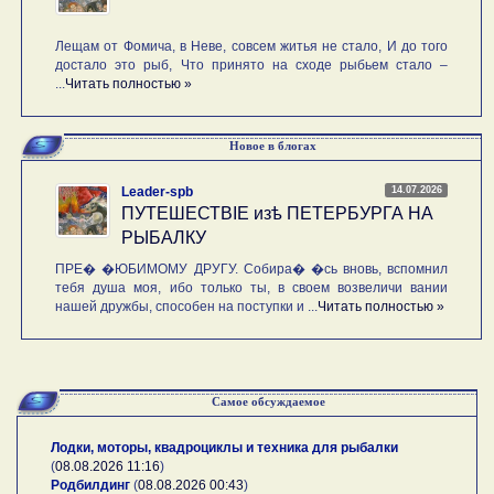
Лещам от Фомича, в Неве, совсем житья не стало, И до того
достало это рыб, Что принято на сходе рыбьем стало –
...
Читать полностью »
Новое в блогах
14.07.2026
Leader-spb
ПУТЕШЕСТВIE изѣ ПЕТЕРБУРГА НА
РЫБАЛКУ
ПРЕ� �ЮБИМОМУ ДРУГУ. Собира� �сь вновь, вспомнил
тебя душа моя, ибо только ты, в своем возвеличи вании
нашей дружбы, способен на поступки и ...
Читать полностью »
Самое обсуждаемое
Лодки, моторы, квадроциклы и техника для рыбалки
(
08.08.2026 11:16
)
Родбилдинг
(
08.08.2026 00:43
)