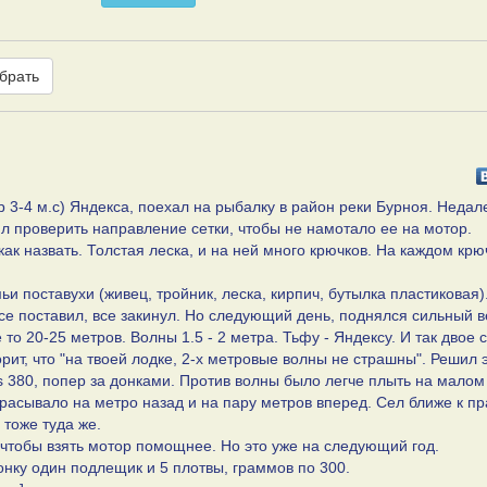
брать
р 3-4 м.с) Яндекса, поехал на рыбалку в район реки Бурноя. Недал
ил проверить направление сетки, чтобы не намотало ее на мотор.
 как назвать. Толстая леска, и на ней много крючков. На каждом крю
ьи поставухи (живец, тройник, леска, кирпич, бутылка пластиковая)
се поставил, все закинул. Но следующий день, поднялся сильный в
 то 20-25 метров. Волны 1.5 - 2 метра. Тьфу - Яндексу. И так двое с
орит, что "на твоей лодке, 2-х метровые волны не страшны". Решил 
as 380, попер за донками. Против волны было легче плыть на малом 
брасывало на метро назад и на пару метров вперед. Сел ближе к п
 тоже туда же.
чтобы взять мотор помощнее. Но это уже на следующий год.
донку один подлещик и 5 плотвы, граммов по 300.