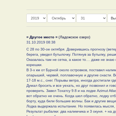
Год
Месяц
День
Вы
= Другое место =
(Ладожское озеро)
31.10.2019 08:38
С 28 по 30-ое октября. Доверившись прогнозу (вете
берега, увидел бутылочку. Потянув за бутылку, реш
Оказалась там не сетка, а какое то.... даже не знаю
корюшки.
В 3-х км от Бурной около островков, поставил налим
опарышей, червей, поплавочную и другие снасти. В
17-18 м.с., снег. Порывы ветра, иногда достигали где
Думал бросить и все уехать, но друг позвонил и гов
проверить. Завел Тохатсу 9.8 и на лодке Azimut Atl
вот обратно не очень. Когда шел обратно, лодку от
борту, куда били большие волны. Бак и другие вещи
Лодка выдержала испытание. Но появилась мысля, 
Результат рыбалки: два налимчика и 3 окуня. + на 