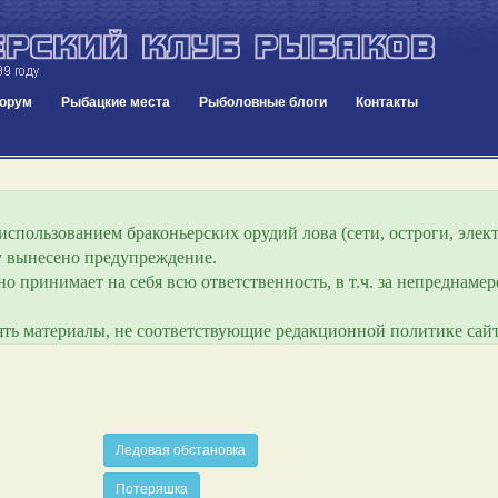
орум
Рыбацкие места
Рыболовные блоги
Контакты
спользованием браконьерских орудий лова (сети, остроги, элект
ру вынесено предупреждение.
о принимает на себя всю ответственность, в т.ч. за непреднам
лять материалы, не соответствующие редакционной политике сайт
Ледовая обстановка
Потеряшка