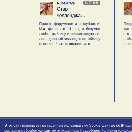
31.07.2026
RubaDrive
Старт
челленджа….
Привет, форумчане и соклубник и!
Леща
М� �е почти 14 лет, я безумно
жить
люблю рыбалку и решил запустить
это 
легендарн ый челлендж по обмену
рыб
(в стиле ...
Читать полностью »
полн
Этот сайт использует метаданные пользователя (cookie, данные об IP-ад
согласны с обработкой сайтом этих данных. Подробнее:
Политика конфид