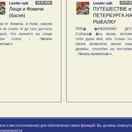
20.07.2026
14.07.2
Leader-spb
Leader-spb
Лещи и Фомичи
ПУТЕШЕСТВIE и
(басня)
ПЕТЕРБУРГА Н
РЫБАЛКУ
м от Фомича, в Неве, совсем
я не стало, И до того достало
ПРЕ� �ЮБИМОМУ ДРУГ
рыб, Что принято на сходе
Собира� �сь вновь, вспомн
ьем стало – ...
Читать
тебя душа моя, ибо только ты
остью »
своем возвеличи вании наш
дружбы, способен на поступк
...
Читать полностью »
ресе и местоположении) для обеспечения своих функций. Вы должны покинуть 
енциальности