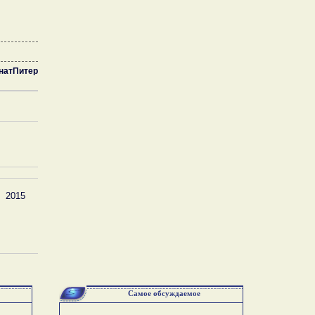
натПитер
2015
Самое обсуждаемое