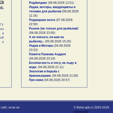
026
Родбилдинг
(
09.08.2026 12:51
)
Лодки, моторы, квадроциклы и
зѣ
техника для рыбалки
(
08.08.2026
А
11:16
)
Подводная охота
(
07.08.2026
22:50
)
У.
Разное (не только для рыбалки)!
ил
(
06.08.2026 23:00
)
, в
А не поехать ли нам на
ей
рыбалку...
(
05.08.2026 15:20
)
и и
Лодки и Моторы
(
04.08.2026
23:33
)
Памяти Панкова Андрея
(
04.08.2026 23:19
)
Безопасность в лесу, на льду и
воде.
(
04.08.2026 21:11
)
Экология и борьба с
браконьерами.
(
04.08.2026 21:00
)
Про ножи
(
04.08.2026 20:57
)
сайт, если не
© fisher.spb.ru 2003-2026
webmaster