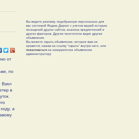
Вы видите рекламу, подобранную персонально для
вас системой Яндекс.Директ с учетом вашей истории
посещений других сайтов, анализа предпочтений и
других факторов. Другие посетители видят другие
объявления.
Вы можете скрыть объявление, которое вам не
нравится, нажав на ссылку "скрыть" внутри него, или
пожаловаться
на некорректное объявление
администратору
еко от
чке, по
. Взял
етер в
уток.
это
ходу, а
равому