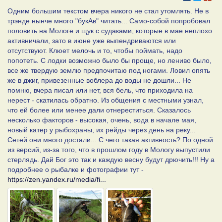
Одним большим текстом вчера никого не стал утомлять. Не в
трэнде нынче много "букАв" читать... Само-собой попробовал
половить на Мологе и щук с судаками, которые в мае неплохо
активничали, зато в июне уже выпендриваются или
отсутствуют. Клюет мелочь и то, чтобы поймать, надо
попотеть. С лодки возможно было бы проще, но лениво было,
все же твердую землю предпочитаю под ногами. Ловил опять
же в джиг, привезенные воблера до воды не дошли... Не
помню, вчера писал или нет, вся бель, что приходила на
нерест - скатилась обратно. Из общения с местными узнал,
что ей более или менее дали отнереститься. Сказалось
несколько факторов - высокая, очень, вода в начале мая,
новый катер у рыбохраны, их рейды через день на реку...
Сетей они много достали... С чего такая активность? По одной
из версий, из-за того, что в прошлом году в Мологу выпустили
стерлядь. Дай Бог это так и каждую весну будут дрючить!!! Ну а
подробнее о рыбалке и фотографии тут -
https://zen.yandex.ru/media/fi...