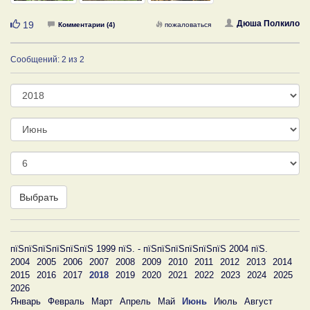
Нравится
Дюша Полкило
19
Комментарии (4)
пожаловаться
Сообщений: 2 из 2
Год
Месяц
День
Выбрать
пїЅпїЅпїЅпїЅпїЅпїЅ 1999 пїЅ. - пїЅпїЅпїЅпїЅпїЅпїЅ 2004 пїЅ.
2004
2005
2006
2007
2008
2009
2010
2011
2012
2013
2014
2015
2016
2017
2018
2019
2020
2021
2022
2023
2024
2025
2026
Январь
Февраль
Март
Апрель
Май
Июнь
Июль
Август