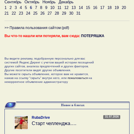
Сентябрь
Октябрь
Ноябрь
Декабрь
1
2
3
4
5
6
7
8
9
10
11
12
13
14
15
16
17
18
19
20
21
22
23
24
25
26
27
28
29
30
31
>> Правила пользования сайтом (pdf)
Вы что-то нашли или потеряли, вам сюда:
ПОТЕРЯШКА
Вы видите рекламу, подобранную персонально для вас
системой Яндекс.Директ с учетом вашей истории посещений
других сайтов, анализа предпочтений и других факторов.
Другие посетители видят другие объявления.
Вы можете скрыть объявление, которое вам не нравится,
нажав на ссылку "скрыть" внутри него, или
пожаловаться
на
некорректное объявление администратору
Новое в блогах
31.07.2026
RubaDrive
Старт челленджа….