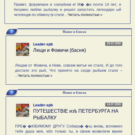
Привет, форумчане и соклубник и! М� �е почти 14 лет, я
безумно люблю рыбалку и решил запустить легендарн ый
челлендж по обмену (в стиле ...
Читать полностью »
Новое в блогах
20.07.2026
Leader-spb
Лещи и Фомичи (басня)
Лещам от Фомича, в Неве, совсем житья не стало, И до того
достало это рыб, Что принято на сходе рыбьем стало –
...
Читать полностью »
Новое в блогах
14.07.2026
Leader-spb
ПУТЕШЕСТВIE изѣ ПЕТЕРБУРГА НА
РЫБАЛКУ
ПРЕ� �ЮБИМОМУ ДРУГУ. Собира� �сь вновь, вспомнил
тебя душа моя, ибо только ты, в своем возвеличи вании