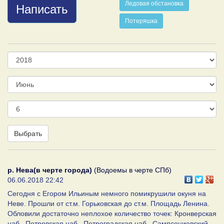
Ледовая обстановка
Написать
Потеряшка
Год
Месяц
День
Выбрать
р. Нева(в черте города)
(Водоемы в черте СПб)
06.06.2018 22:42
Сегодня с Егором Ильиным немного помикрушили окуня на
Неве. Прошли от ст.м. Горьковская до ст.м. Площадь Ленина.
Обловили достаточно неплохое количество точек: Кронверская
наб., Петровская наб., Петроградская наб., Сампсониевский