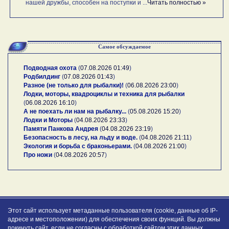
нашей дружбы, способен на поступки и ...
Читать полностью »
Самое обсуждаемое
Подводная охота
(
07.08.2026 01:49
)
Родбилдинг
(
07.08.2026 01:43
)
Разное (не только для рыбалки)!
(
06.08.2026 23:00
)
Лодки, моторы, квадроциклы и техника для рыбалки
(
06.08.2026 16:10
)
А не поехать ли нам на рыбалку...
(
05.08.2026 15:20
)
Лодки и Моторы
(
04.08.2026 23:33
)
Памяти Панкова Андрея
(
04.08.2026 23:19
)
Безопасность в лесу, на льду и воде.
(
04.08.2026 21:11
)
Экология и борьба с браконьерами.
(
04.08.2026 21:00
)
Про ножи
(
04.08.2026 20:57
)
Этот сайт использует метаданные пользователя (cookie, данные об IP-
адресе и местоположении) для обеспечения своих функций. Вы должны
покинуть сайт, если не согласны с обработкой сайтом этих данных.