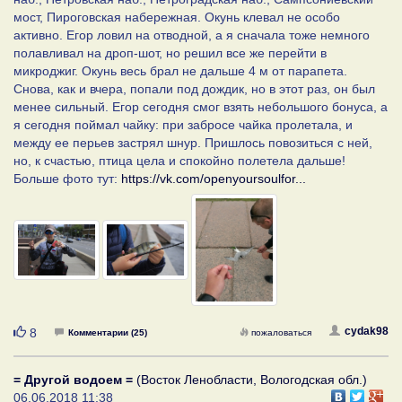
мост, Пироговская набережная. Окунь клевал не особо
активно. Егор ловил на отводной, а я сначала тоже немного
полавливал на дроп-шот, но решил все же перейти в
микроджиг. Окунь весь брал не дальше 4 м от парапета.
Снова, как и вчера, попали под дождик, но в этот раз, он был
менее сильный. Егор сегодня смог взять небольшого бонуса, а
я сегодня поймал чайку: при забросе чайка пролетала, и
между ее перьев застрял шнур. Пришлось повозиться с ней,
но, к счастью, птица цела и спокойно полетела дальше!
Больше фото тут:
https://vk.com/openyoursoulfor...
Нравится
cydak98
8
Комментарии (25)
пожаловаться
= Другой водоем =
(Восток Ленобласти, Вологодская обл.)
06.06.2018 11:38