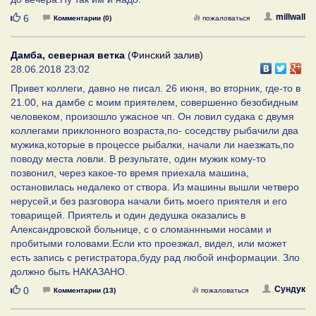
Нравится
millwall
6
Комментарии (0)
пожаловаться
Дамба, северная ветка
(Финский залив)
28.06.2018 23:02
Привет коллеги, давно не писал. 26 июня, во вторник, где-то в
21.00, на дамбе с моим приятелем, совершенно безобидным
человеком, произошло ужасное чп. Он ловил судака с двумя
коллегами приклонного возраста,по- соседству рыбачили два
мужика,которые в процессе рыбалки, начали ли наезжать,по
поводу места ловли. В результате, один мужик кому-то
позвонил, через какое-то время приехала машина,
остановилась недалеко от створа. Из машины вышли четверо
нерусей,и без разговора начали бить моего приятеля и его
товарищей. Приятель и один дедушка оказались в
Александровской больнице, с о сломаннными носами и
пробитыми головами.Если кто проезжал, видел, или может
есть запись с регистратора,буду рад любой информации. Зло
должно быть НАКАЗАНО.
Нравится
Сундук
0
Комментарии (13)
пожаловаться