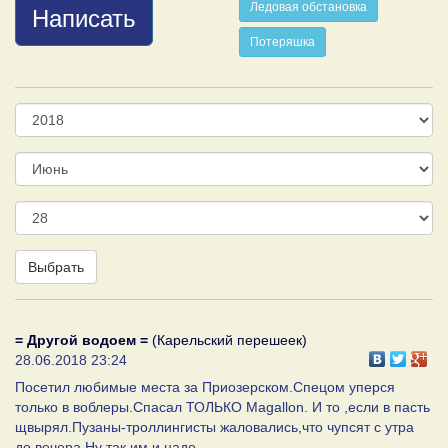
Ледовая обстановка
Написать
Потеряшка
Год
Месяц
День
Выбрать
= Другой водоем =
(Карельский перешеек)
28.06.2018 23:24
Посетил любимые места за Приозерском.Спецом уперся
только в воблеры.Спасал ТОЛЬКО Magallon. И то ,если в пасть
щвырял.Пузаны-троллингисты жаловались,что чупсят с утра
до вечера.Ну так им и надо.