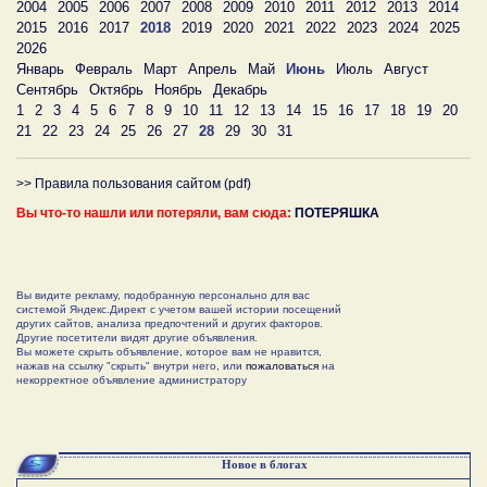
2004
2005
2006
2007
2008
2009
2010
2011
2012
2013
2014
2015
2016
2017
2018
2019
2020
2021
2022
2023
2024
2025
2026
Январь
Февраль
Март
Апрель
Май
Июнь
Июль
Август
Сентябрь
Октябрь
Ноябрь
Декабрь
1
2
3
4
5
6
7
8
9
10
11
12
13
14
15
16
17
18
19
20
21
22
23
24
25
26
27
28
29
30
31
>> Правила пользования сайтом (pdf)
Вы что-то нашли или потеряли, вам сюда:
ПОТЕРЯШКА
Вы видите рекламу, подобранную персонально для вас
системой Яндекс.Директ с учетом вашей истории посещений
других сайтов, анализа предпочтений и других факторов.
Другие посетители видят другие объявления.
Вы можете скрыть объявление, которое вам не нравится,
нажав на ссылку "скрыть" внутри него, или
пожаловаться
на
некорректное объявление администратору
Новое в блогах