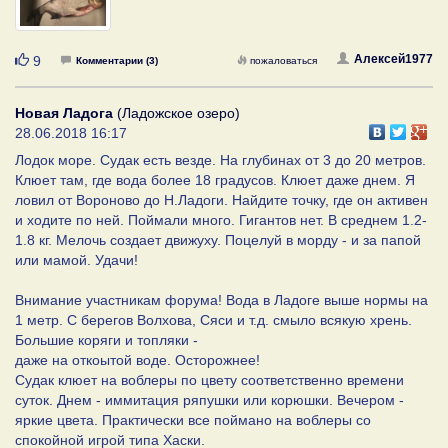
Нравится
Алексей1977
9
Комментарии (3)
пожаловаться
Новая Ладога
(Ладожское озеро)
28.06.2018 16:17
Лодок море. Судак есть везде. На глубинах от 3 до 20 метров.
Клюет там, где вода более 18 градусов. Клюет даже днем. Я
ловил от Вороново до Н.Ладоги. Найдите точку, где он активен
и ходите по ней. Поймали много. Гигантов нет. В среднем 1.2-
1.8 кг. Мелочь создает движуху. Поцелуй в морду - и за папой
или мамой. Удачи!
Внимание участникам форума! Вода в Ладоге выше нормы на
1 метр. С берегов Волхова, Сяси и т.д. смыло всякую хрень.
Большие коряги и топляки -
даже на откоытой воде. Осторожнее!
Судак клюет на воблеры по цвету соответственно времени
суток. Днем - иммитация ряпушки или корюшки. Вечером -
яркие цвета. Практически все поймано на воблеры со
спокойной игрой типа Хаски.