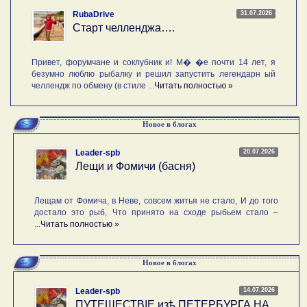
31.07.2026
RubaDrive
Старт челленджа….
Привет, форумчане и соклубник и! М� �е почти 14 лет, я
безумно люблю рыбалку и решил запустить легендарн ый
челлендж по обмену (в стиле ...
Читать полностью »
Новое в блогах
20.07.2026
Leader-spb
Лещи и Фомичи (басня)
Лещам от Фомича, в Неве, совсем житья не стало, И до того
достало это рыб, Что принято на сходе рыбьем стало –
...
Читать полностью »
Новое в блогах
14.07.2026
Leader-spb
ПУТЕШЕСТВIE изѣ ПЕТЕРБУРГА НА