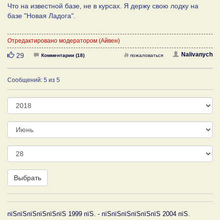
Что на известной базе, не в курсах. Я держу свою лодку на
базе "Новая Ладога".
Отредактировано модератором (Айвен)
Нравится
Nalivanych
29
Комментарии (18)
пожаловаться
Сообщений: 5 из 5
Год
Месяц
День
Выбрать
пїЅпїЅпїЅпїЅпїЅпїЅ 1999 пїЅ. - пїЅпїЅпїЅпїЅпїЅпїЅ 2004 пїЅ.