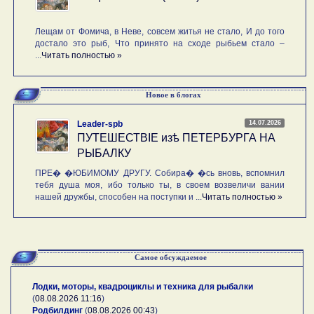
Лещам от Фомича, в Неве, совсем житья не стало, И до того
достало это рыб, Что принято на сходе рыбьем стало –
...
Читать полностью »
Новое в блогах
14.07.2026
Leader-spb
ПУТЕШЕСТВIE изѣ ПЕТЕРБУРГА НА
РЫБАЛКУ
ПРЕ� �ЮБИМОМУ ДРУГУ. Собира� �сь вновь, вспомнил
тебя душа моя, ибо только ты, в своем возвеличи вании
нашей дружбы, способен на поступки и ...
Читать полностью »
Самое обсуждаемое
Лодки, моторы, квадроциклы и техника для рыбалки
(
08.08.2026 11:16
)
Родбилдинг
(
08.08.2026 00:43
)