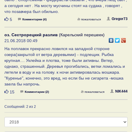
а сегодня нет . На мосту мусчины стоят на судака , говорят ,
что позавчера был обильно.
Нравится
Gregor73
5
Комментарии (4)
пожаловаться
оз. Сестрорецкий разлив
(Карельский перешеек)
21.06.2018 00:49
На поплавок прекрасно ловился на западной стороне
озера(закрытой от ветра деревьями) - подлещик. Рыбка
крупная.... Уклейка и плотва, тоже были активны. Ветер,
однако, страшенный. Деревья прогибались, ветки ломались и
летели в воду и на голову. к ночи активировалась мошкара.
"Куренье", конечно, это вред, но если бы не сигарета -мошка
заела бы напрочь.
Нравится
NIK444
15
Комментарии (2)
пожаловаться
Сообщений: 2 из 2
Год