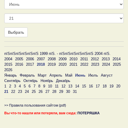
Месяц
День
Выбрать
пїЅпїЅпїЅпїЅпїЅпїЅ 1999 пїЅ. - пїЅпїЅпїЅпїЅпїЅпїЅ 2004 пїЅ.
2004
2005
2006
2007
2008
2009
2010
2011
2012
2013
2014
2015
2016
2017
2018
2019
2020
2021
2022
2023
2024
2025
2026
Январь
Февраль
Март
Апрель
Май
Июнь
Июль
Август
Сентябрь
Октябрь
Ноябрь
Декабрь
1
2
3
4
5
6
7
8
9
10
11
12
13
14
15
16
17
18
19
20
21
22
23
24
25
26
27
28
29
30
31
>> Правила пользования сайтом (pdf)
Вы что-то нашли или потеряли, вам сюда:
ПОТЕРЯШКА