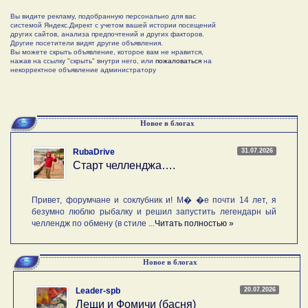
Вы видите рекламу, подобранную персонально для вас
системой Яндекс.Директ с учетом вашей истории посещений
других сайтов, анализа предпочтений и других факторов.
Другие посетители видят другие объявления.
Вы можете скрыть объявление, которое вам не нравится,
нажав на ссылку "скрыть" внутри него, или
пожаловаться
на
некорректное объявление администратору
Новое в блогах
31.07.2026
RubaDrive
Старт челленджа….
Привет, форумчане и соклубник и! М� �е почти 14 лет, я
безумно люблю рыбалку и решил запустить легендарн ый
челлендж по обмену (в стиле ...
Читать полностью »
Новое в блогах
20.07.2026
Leader-spb
Лещи и Фомичи (басня)