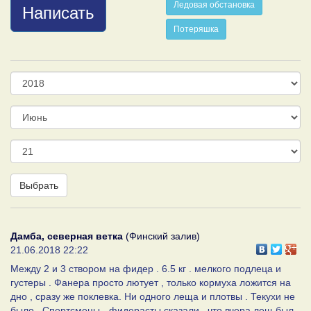
Ледовая обстановка
Написать
Потеряшка
Год
Месяц
День
Выбрать
Дамба, северная ветка
(Финский залив)
21.06.2018 22:22
Между 2 и 3 створом на фидер . 6.5 кг . мелкого подлеца и
густеры . Фанера просто лютует , только кормуха ложится на
дно , сразу же поклевка. Ни одного леща и плотвы . Текухи не
было . Спортсмены - фидерасты сказали , что вчера лещ был ,