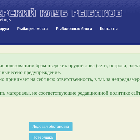
орум
Рыбацкие места
Рыболовные блоги
Контакты
спользованием браконьерских орудий лова (сети, остроги, элект
ру вынесено предупреждение.
о принимает на себя всю ответственность, в т.ч. за непреднам
лять материалы, не соответствующие редакционной политике сайт
Ледовая обстановка
Потеряшка