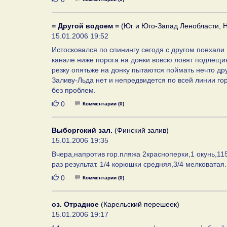
= Другой водоем =
(Юг и Юго-Запад Ленобласти, Н
15.01.2006 19:52
Истосковался по спинингу сегодя с другом поехали
канале ниже порога на донки вовсю ловят подлещи
резку опятьже на донку пытаются поймать нечто друг
Заливу-Льда нет и непредвидется по всей линии го
без проблем.
Нравится
0
Комментарии (0)
Выборгский зал.
(Финский залив)
15.01.2006 19:35
Вчера,напротив гор.пляжа 2красноперки,1 окунь,1
раз результат. 1/4 корюшки средняя,3/4 мелковата
Нравится
0
Комментарии (0)
оз. Отрадное
(Карельский перешеек)
15.01.2006 19:17