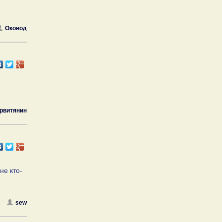
Оковод
рвитянин
не кто-
sew