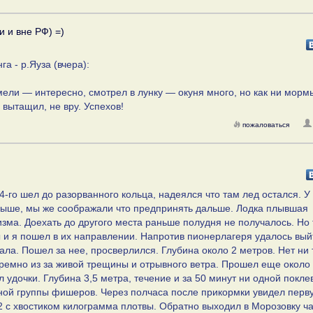
и и вне РФ) =)
а - р.Яуза (вчера):
 мели — интересно, смотрел в лунку — окуня много, но как ни морм
и вытащил, не вру. Успехов!
пожаловаться
-го шел до разорванного кольца, надеялся что там лед остался. У
мыше, мы же соображали что предпринять дальше. Лодка плывшая
ма. Доехать до другого места раньше полудня не получалось. Но 
 и я пошел в их направлении. Напротив пионерлагеря удалось вый
ала. Пошел за нее, просверлился. Глубина около 2 метров. Нет ни
тремно из за живой трещины и отрывного ветра. Прошел еще около
 удочки. Глубина 3,5 метра, течение и за 50 минут ни одной покле
ной группы фишеров. Через полчаса после прикормки увидел перв
а 2 с хвостиком килограмма плотвы. Обратно выходил в Морозовку ч