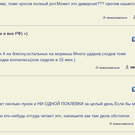
ива, тоже чупсов полный рот.Может это диверсия??? против нашего
пожаловаться
и и вне РФ) =)
х 4 на блесну,остальных на мормыш.Много ударов,сходов тоже
одка кончилась(они сидели в 15 мин.).
на
пожаловаться
ает сколько лунок и НИ ОДНОЙ ПОКЛЕВКИ за целый день.Если бы м
 кто-нибудь оттуда читает это, напишите как там дела обстояли.
пожаловаться