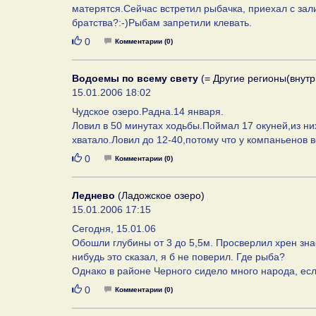
матерятся.Сейчас встретил рыбачка, приехал с зал
братства?:-)Рыбам запретили клевать.
Нравится
0
Комментарии (0)
Водоемы по всему свету
(= Другие регионы(внутр
15.01.2006 18:02
Чудское озеро.Радна.14 января.
Ловил в 50 минутах ходьбы.Поймал 17 окуней,из ни
хватало.Ловил до 12-40,потому что у компаньенов в
Нравится
0
Комментарии (0)
Леднево
(Ладожское озеро)
15.01.2006 17:15
Сегодня, 15.01.06
Обошли глубины от 3 до 5,5м. Просверлил хрен зн
нибудь это сказал, я б не поверил. Где рыба?
Однако в районе Черного сидело много народа, если
Нравится
0
Комментарии (0)