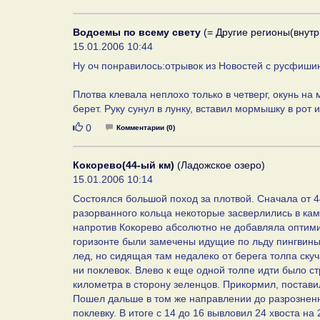
Водоемы по всему свету
(= Другие регионы(внутр
15.01.2006 10:44
Ну оч понравилось:отрывок из Новостей с русфишинг
Плотва клевала неплохо только в четверг, окунь на
берет. Руку сунул в лунку, вставил мормышку в рот 
Нравится
0
Комментарии (0)
Кокорево(44-ый км)
(Ладожское озеро)
15.01.2006 10:14
Cостоялся большой поход за плотвой. Сначала от 44
разорванного кольца некоторые засверлились в ка
напротив Кокорево абсолютно не добавляла оптимиз
горизонте были замечены идущие по льду пингвины
лед, но сидящая там недалеко от берега толпа скуч
ни поклевок. Влево к еще одной толпе идти было с
километра в сторону зеленцов. Прикормил, поставил
Пошел дальше в том же направлении до разрознен
поклевку. В итоге с 14 до 16 вывловил 24 хвоста н