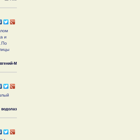
плом
а и
..По
илицы
вгений-М
шлый
водолаз