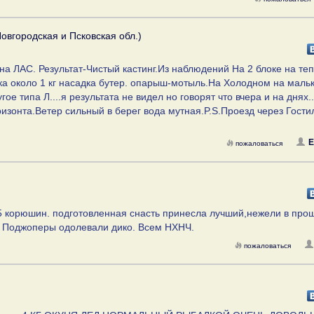
овгородская и Псковская обл.)
 на ЛАС. Результат-Чистый кастинг.Из наблюдений На 2 блоке на те
ка около 1 кг насадка бутер. опарыш-мотыль.На Холодном на мальк
ое типа Л....я результата не видел но говорят что вчера и на днях.
ризонта.Ветер сильный в берег вода мутная.P.S.Проезд через Гост
Е
пожаловаться
15 корюшин. подготовленная снасть принесла лучший,нежели в про
я. Поджоперы одолевали дико. Всем НХНЧ.
пожаловаться