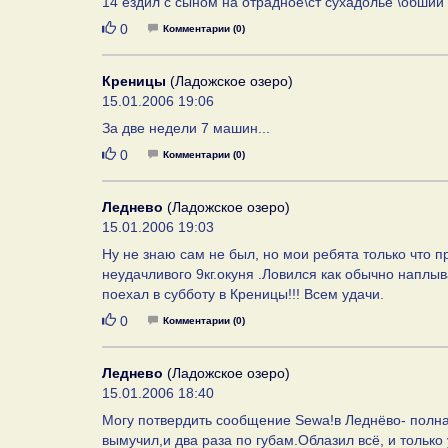
14 ездил с сыном на отрадное\ст сухадолье \
Нравится
0
Комментарии (0)
Креницы
(Ладожское озеро)
15.01.2006 19:06
За две недели 7 машин...
Нравится
0
Комментарии (0)
Леднево
(Ладожское озеро)
15.01.2006 19:03
Ну не знаю сам не был, но мои ребята только что 
неудачливого 9кг.окуня .Ловился как обычно наплы
поехал в субботу в Креницы!!! Всем удачи.
Нравится
0
Комментарии (0)
Леднево
(Ладожское озеро)
15.01.2006 18:40
Могу потвердить сообщение Sewa!в Леднёво- полная
вымучил,и два раза по губам.Облазил всё, и только 