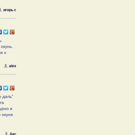
игорь с
ь
 окунь.
е к
alex
ю даль"
та
урно и
о окуня
Акс