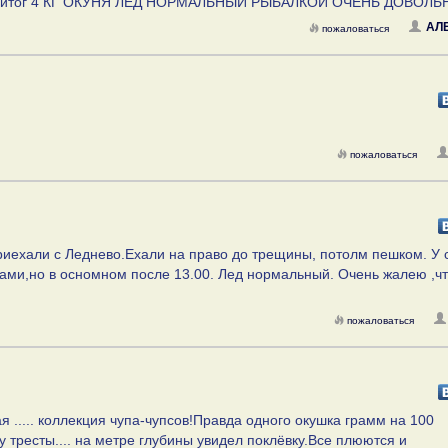
обший итог 4 КГ ОКУНЯ ЛЕД НОРМАЛЬНЫЙ РЫБАЛКОЙ ОЧЕНЬ ДОВОЛ
АЛ
пожаловаться
пожаловаться
приехали с Леднево.Ехали на право до трещины, потолм пешком. У 
вами,но в осномном после 13.00. Лед нормальный. Очень жалею ,чт
пожаловаться
 ..... коллекция чупа-чупсов!Правда одного окушка грамм на 100
у тресты.... на метре глубины увидел поклёвку.Все плюются и