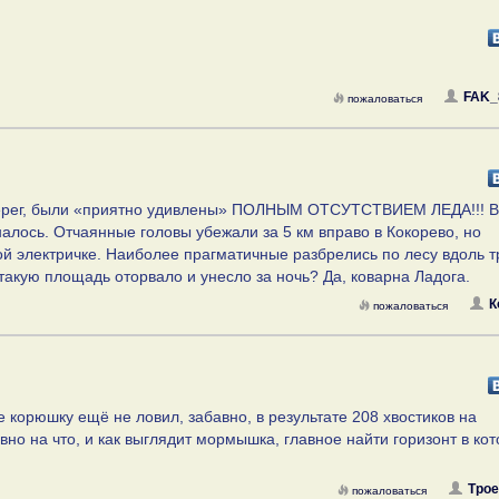
FAK_
пожаловаться
а берег, были «приятно удивлены» ПОЛНЫМ ОТСУТСТВИЕМ ЛЕДА!!! В
иналось. Отчаянные головы убежали за 5 км вправо в Кокорево, но
ой электричке. Наиболее прагматичные разбрелись по лесу вдоль т
ую площадь оторвало и унесло за ночь? Да, коварна Ладога.
К
пожаловаться
 корюшку ещё не ловил, забавно, в результате 208 хвостиков на
авно на что, и как выглядит мормышка, главное найти горизонт в ко
Трое
пожаловаться