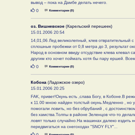
вывод – пока на Дамбе делать нечего.
Нравится
0
Комментарии (0)
оз. Вишневское
(Карельский перешеек)
15.01.2006 20:54
14,01,06 Лед великолепный, клев отвратительный с
сплошные пробежки от 0,8 метра до 3, результат ок
Народ в основном ввиду отсудствие клева клевал са
другим кто хочет поймать хотя бы пару ершей. Всем
Нравится
0
Комментарии (0)
Кобона
(Ладожское озеро)
15.01.2006 20:25
FAK, привет!Окунь есть ,слава Богу, в Кобоне.В реж
к 11.00 мною найден толстый окунь.Медленно , но 
помогали ловить, но без обрубаний , с достоинство
без хамства.Толпы в районе Зеленцов что-то делали,
ловят только случайно.На машинах далеко ездить не
передвигаться на снегоходах "SNOY FLY"...
Нравится
0
Комментарии (0)