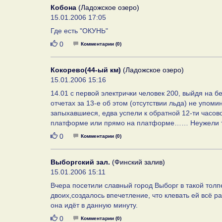
Кобона
(Ладожское озеро)
15.01.2006 17:05
Где есть "ОКУНЬ"
Нравится
0
Комментарии (0)
Кокорево(44-ый км)
(Ладожское озеро)
15.01.2006 15:16
14.01 с первой электрички человек 200, выйдя н
отчетах за 13-е об этом (отсутствии льда) не упом
запыхавшиеся, едва успели к обратной 12-ти часов
платформе или прямо на платформе…… Неужели так
Нравится
0
Комментарии (0)
Выборгский зал.
(Финский залив)
15.01.2006 15:11
Вчера посетили славный город Выборг в такой толпе
двоих,создалось впечетление, что клевать ей всё р
она идёт в данную минуту.
Нравится
0
Комментарии (0)