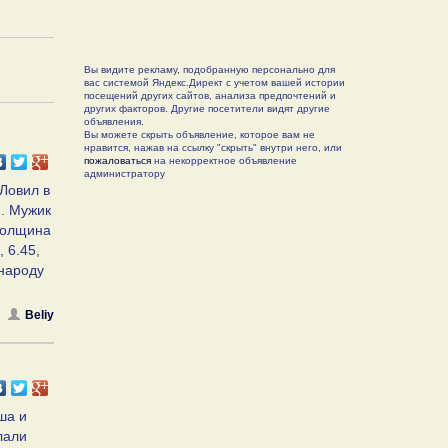
Вы видите рекламу, подобранную персонально для
вас системой Яндекс.Директ с учетом вашей истории
посещений других сайтов, анализа предпочтений и
других факторов. Другие посетители видят другие
объявления.
Вы можете скрыть объявление, которое вам не
нравится, нажав на ссылку "скрыть" внутри него, или
пожаловаться
на некорректное объявление
администратору
 Ловил в
). Мужик
 толщина
 6.45,
 народу
Beliy
ша и
лали