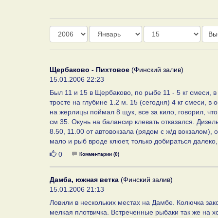
Год
Месяц
День
Вы
Щербаково - Пихтовое
(Финский залив)
15.01.2006 22:23
Был 11 и 15 в Щербаково, по рыбе 11 - 5 кг смеси, 
тросте на глубине 1.2 м. 15 (сегодня) 4 кг смеси, в
на жерлицы поймал 8 щук, все за кило, говорил, что
см 35. Окунь на балансир клевать отказался. Дизель
8.50, 11.00 от автовокзала (рядом с ж/д вокзалом), 
мало и рыб вроде клюет, только добираться далеко
Нравится
0
Комментарии (0)
Дамба, южная ветка
(Финский залив)
15.01.2006 21:13
Ловили в нескольких местах на Дамбе. Колючка зак
мелкая плотвичка. Встреченные рыбаки так же на х