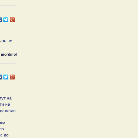
ынь не
mordmol
тут на
ти на
 течения
вки.
ую
ас до