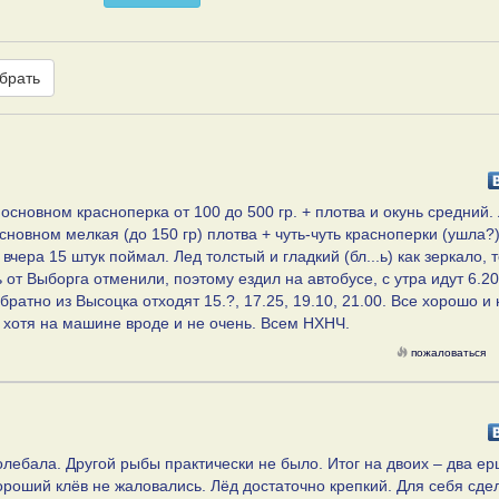
брать
в основном красноперка от 100 до 500 гр. + плотва и окунь средний.
 основном мелкая (до 150 гр) плотва + чуть-чуть красноперки (ушла?
 вчера 15 штук поймал. Лед толстый и гладкий (бл...ь) как зеркало,
 от Выборга отменили, поэтому ездил на автобусе, с утра идут 6.20,
обратно из Высоцка отходят 15.?, 17.25, 19.10, 21.00. Все хорошо и
, хотя на машине вроде и не очень. Всем НХНЧ.
пожаловаться
олебала. Другой рыбы практически не было. Итог на двоих – два ер
ороший клёв не жаловались. Лёд достаточно крепкий. Для себя сде