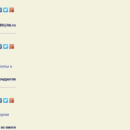
89@bk.ru
ропы к
ондратов
тором
 из омеги