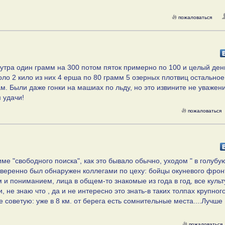
пожаловаться
 утра один грамм на 300 потом пяток примерно по 100 и целый ден
оло 2 кило из них 4 ерша по 80 грамм 5 озерных плотвиц остальное
м. Были даже гонки на машиах по льду, но это извините не уважени
 удачи!
пожаловаться
име "свободного поиска", как это бывало обычно, уходом " в голубу
уверенно был обнаружен коллегами по цеху: бойцы окуневого фрон
м и пониманием, лица в общем-то знакомые из года в год, все культ
 не знаю что , да и не интересно это знать-в таких толпах крупног
 советую: уже в 8 км. от берега есть сомнительные места....Лучше
пожаловаться