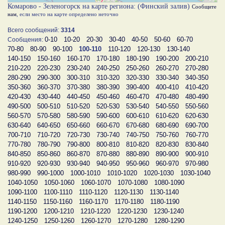
Комарово - Зеленогорск на карте региона: (Финский залив)
Сообщите
нам
, если место на карте определено неточно
Всего сообщений:
3314
0-10
10-20
20-30
30-40
40-50
50-60
60-70
Сообщения:
70-80
80-90
90-100
100-110
110-120
120-130
130-140
140-150
150-160
160-170
170-180
180-190
190-200
200-210
210-220
220-230
230-240
240-250
250-260
260-270
270-280
280-290
290-300
300-310
310-320
320-330
330-340
340-350
350-360
360-370
370-380
380-390
390-400
400-410
410-420
420-430
430-440
440-450
450-460
460-470
470-480
480-490
490-500
500-510
510-520
520-530
530-540
540-550
550-560
560-570
570-580
580-590
590-600
600-610
610-620
620-630
630-640
640-650
650-660
660-670
670-680
680-690
690-700
700-710
710-720
720-730
730-740
740-750
750-760
760-770
770-780
780-790
790-800
800-810
810-820
820-830
830-840
840-850
850-860
860-870
870-880
880-890
890-900
900-910
910-920
920-930
930-940
940-950
950-960
960-970
970-980
980-990
990-1000
1000-1010
1010-1020
1020-1030
1030-1040
1040-1050
1050-1060
1060-1070
1070-1080
1080-1090
1090-1100
1100-1110
1110-1120
1120-1130
1130-1140
1140-1150
1150-1160
1160-1170
1170-1180
1180-1190
1190-1200
1200-1210
1210-1220
1220-1230
1230-1240
1240-1250
1250-1260
1260-1270
1270-1280
1280-1290