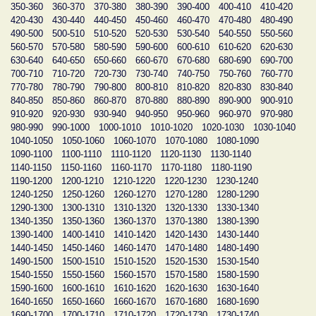
350-360
360-370
370-380
380-390
390-400
400-410
410-420
420-430
430-440
440-450
450-460
460-470
470-480
480-490
490-500
500-510
510-520
520-530
530-540
540-550
550-560
560-570
570-580
580-590
590-600
600-610
610-620
620-630
630-640
640-650
650-660
660-670
670-680
680-690
690-700
700-710
710-720
720-730
730-740
740-750
750-760
760-770
770-780
780-790
790-800
800-810
810-820
820-830
830-840
840-850
850-860
860-870
870-880
880-890
890-900
900-910
910-920
920-930
930-940
940-950
950-960
960-970
970-980
980-990
990-1000
1000-1010
1010-1020
1020-1030
1030-1040
1040-1050
1050-1060
1060-1070
1070-1080
1080-1090
1090-1100
1100-1110
1110-1120
1120-1130
1130-1140
1140-1150
1150-1160
1160-1170
1170-1180
1180-1190
1190-1200
1200-1210
1210-1220
1220-1230
1230-1240
1240-1250
1250-1260
1260-1270
1270-1280
1280-1290
1290-1300
1300-1310
1310-1320
1320-1330
1330-1340
1340-1350
1350-1360
1360-1370
1370-1380
1380-1390
1390-1400
1400-1410
1410-1420
1420-1430
1430-1440
1440-1450
1450-1460
1460-1470
1470-1480
1480-1490
1490-1500
1500-1510
1510-1520
1520-1530
1530-1540
1540-1550
1550-1560
1560-1570
1570-1580
1580-1590
1590-1600
1600-1610
1610-1620
1620-1630
1630-1640
1640-1650
1650-1660
1660-1670
1670-1680
1680-1690
1690-1700
1700-1710
1710-1720
1720-1730
1730-1740