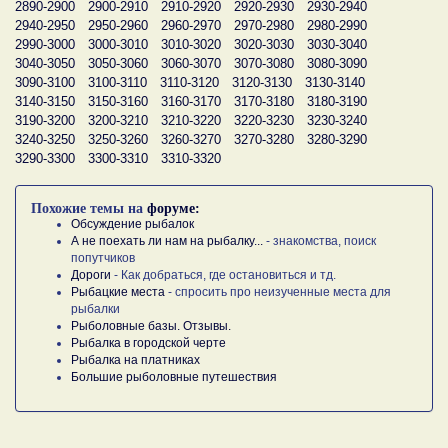
2890-2900
2900-2910
2910-2920
2920-2930
2930-2940
2940-2950
2950-2960
2960-2970
2970-2980
2980-2990
2990-3000
3000-3010
3010-3020
3020-3030
3030-3040
3040-3050
3050-3060
3060-3070
3070-3080
3080-3090
3090-3100
3100-3110
3110-3120
3120-3130
3130-3140
3140-3150
3150-3160
3160-3170
3170-3180
3180-3190
3190-3200
3200-3210
3210-3220
3220-3230
3230-3240
3240-3250
3250-3260
3260-3270
3270-3280
3280-3290
3290-3300
3300-3310
3310-3320
Похожие темы на
форуме:
Обсуждение рыбалок
А не поехать ли нам на рыбалку...
- знакомства, поиск
попутчиков
Дороги
- Как добраться, где остановиться и тд.
Рыбацкие места
- спросить про неизученные места для
рыбалки
Рыболовные базы. Отзывы.
Рыбалка в городской черте
Рыбалка на платниках
Большие рыболовные путешествия