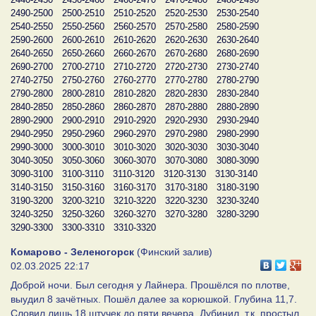
2490-2500
2500-2510
2510-2520
2520-2530
2530-2540
2540-2550
2550-2560
2560-2570
2570-2580
2580-2590
2590-2600
2600-2610
2610-2620
2620-2630
2630-2640
2640-2650
2650-2660
2660-2670
2670-2680
2680-2690
2690-2700
2700-2710
2710-2720
2720-2730
2730-2740
2740-2750
2750-2760
2760-2770
2770-2780
2780-2790
2790-2800
2800-2810
2810-2820
2820-2830
2830-2840
2840-2850
2850-2860
2860-2870
2870-2880
2880-2890
2890-2900
2900-2910
2910-2920
2920-2930
2930-2940
2940-2950
2950-2960
2960-2970
2970-2980
2980-2990
2990-3000
3000-3010
3010-3020
3020-3030
3030-3040
3040-3050
3050-3060
3060-3070
3070-3080
3080-3090
3090-3100
3100-3110
3110-3120
3120-3130
3130-3140
3140-3150
3150-3160
3160-3170
3170-3180
3180-3190
3190-3200
3200-3210
3210-3220
3220-3230
3230-3240
3240-3250
3250-3260
3260-3270
3270-3280
3280-3290
3290-3300
3300-3310
3310-3320
Комарово - Зеленогорск
(Финский залив)
02.03.2025 22:17
Доброй ночи. Был сегодня у Лайнера. Прошёлся по плотве,
выудил 8 зачётных. Пошёл далее за корюшкой. Глубина 11,7.
Словил лишь 18 штучек до пяти вечера. Дубинил, т.к. простыл