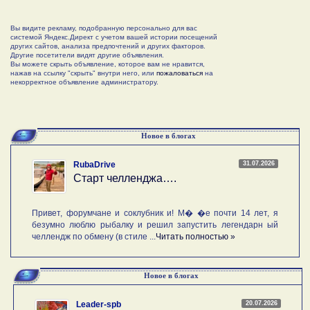
Вы видите рекламу, подобранную персонально для вас
системой Яндекс.Директ с учетом вашей истории посещений
других сайтов, анализа предпочтений и других факторов.
Другие посетители видят другие объявления.
Вы можете скрыть объявление, которое вам не нравится,
нажав на ссылку "скрыть" внутри него, или
пожаловаться
на
некорректное объявление администратору.
Новое в блогах
31.07.2026
RubaDrive
Старт челленджа….
Привет, форумчане и соклубник и! М� �е почти 14 лет, я
безумно люблю рыбалку и решил запустить легендарн ый
челлендж по обмену (в стиле ...
Читать полностью »
Новое в блогах
20.07.2026
Leader-spb