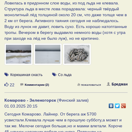
Ловилась в придонном слое воды, из под льда не клевала.
Структура льда в месте лова порадовала: черный твёрдый
монолитный лёд толщиной около 20 см, что даже толще чем в
2 км от берега. Активного таяния сегодня не наблюдалось.
Воду из лунок не давит, ловить сухо. Есть хорошо натоптанные
тропы. Вечером в берегу выдавило немного воды (хотя с утра
при заходе на лёд не было луж), но не критично.
Корюшиная снасть
Со льда
Нравится
Бредман
22
Комментарии (2)
пожаловаться
Комарово - Зеленогорск
(Финский залив)
01.03.2025 20:15
Сегодня Комарово. Лайнер. От берега аж 5700
усвистали.Клевала лучше чем в прошлую субботу,а может и
так же. Мелочи сегодня больше,но и мамки влетали. Короче
45 штучек,напарник побольше чутка. Потянули на