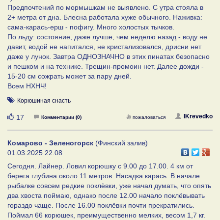
Предпочтений по мормышкам не выявлено. С утра стояла в
2+ метра от дна. Блесна работала хуже обычного. Наживка:
сама-карась-ерш - пофигу. Много холостых тычков.
По льду: состояние, даже лучше, чем неделю назад - воду не
давит, водой не напитался, не кристализовался, дрисни нет
даже у лунок. Завтра ОДНОЗНАЧНО в этих пинатах безопасно
и пешком и на технике. Трещин-промоин нет. Далее дожди -
15-20 см сожрать может за пару дней.
Всем НХНЧ!
Корюшиная снасть
Нравится
IKrevedko
17
Комментарии (0)
пожаловаться
Комарово - Зеленогорск
(Финский залив)
01.03.2025 22:08
Сегодня. Лайнер. Ловил корюшку с 9.00 до 17.00. 4 км от
берега глубина около 11 метров. Насадка карась. В начале
рыбалке совсем редкие поклёвки, уже начал думать, что опять
два хвоста поймаю, однако после 12.00 начало поклёвывать
гораздо чаще. После 16.00 поклёвки почти прекратились.
Поймал 66 корюшек, преимущественно мелких, весом 1,7 кг.