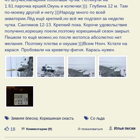
1.61.парочка ершей,Окунь и колючки:))). Глубина 12 м. Там
по-моему другой и нету:)))Народу много по всей
акватории.Лёд ещё крепкий,но всё же подтаял за неделю
чутка. Сантимов 12-13. Крепкий пока. Короче удовольствие
получено,корюшку поели,поэтому корюшиный сезон закрыл.
Пешком то ещё можно,но после мотопса абсолютно нет
желания. Поэтому плотва и окушки:)))Всем Нхнч. Кстати на
карася. Пробовали на креветку-фигня. Карась нужен.
Зимняя блесна
,
Корюшиная снасть
Со льда
Нравится
Илья пески
18
Комментарии (9)
пожаловаться