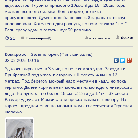
двух шестов. Глубина примерно 10м.С 9 до 15 - 28шт. Корь
мелкая, всего две мамки. Лёд в норме, техника
присутствовала. Думаю подвёл не свежий карась т.к. вокруг
полавливали. Хотел сегодня рвануть, но ноги сказали " нет".
Если сразу удачно встать штук 50 реально.
Нравится
docker
21
Комментарии (0)
пожаловаться
Комарово - Зеленогорск
(Финский залив)
02.03.2025 00:16
Удалось вырваться в Зелик, но не с самого утра. Заходил с
Прибрежной под углом в сторону к Шелесту. 4 км на 12
метрах. Под берегом мокрый наст, местами в кашу, но пока
терпимо. Далее нормальный монолит из молодого январского
льда. На лунках - не более 15 см. С 12ти до 17ти - 32 хвоста.
Размер удручает. Мамки стали проскальзывать к вечеру. На
карася, предпочтение по мормышкам - классическая "красная
шапочка".