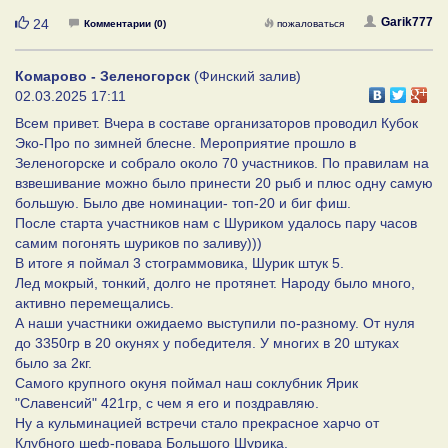
Нравится
Garik777
24
Комментарии (0)
пожаловаться
Комарово - Зеленогорск
(Финский залив)
02.03.2025 17:11
Всем привет. Вчера в составе организаторов проводил Кубок
Эко-Про по зимней блесне. Мероприятие прошло в
Зеленогорске и собрало около 70 участников. По правилам на
взвешивание можно было принести 20 рыб и плюс одну самую
большую. Было две номинации- топ-20 и биг фиш.
После старта участников нам с Шуриком удалось пару часов
самим погонять шуриков по заливу)))
В итоге я поймал 3 стограммовика, Шурик штук 5.
Лед мокрый, тонкий, долго не протянет. Народу было много,
активно перемещались.
А наши участники ожидаемо выступили по-разному. От нуля
до 3350гр в 20 окунях у победителя. У многих в 20 штуках
было за 2кг.
Самого крупного окуня поймал наш соклубник Ярик
"Славенсий" 421гр, с чем я его и поздравляю.
Ну а кульминацией встречи стало прекрасное харчо от
Клубного шеф-повара Большого Шурика.