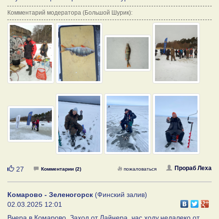
Комментарий модератора (Большой Шурик):
Нравится
Прораб Леха
27
Комментарии (2)
пожаловаться
Комарово - Зеленогорск
(Финский залив)
02.03.2025 12:01
Вчера в Комарово. Заход от Лайнера, час ходу,недалеко от