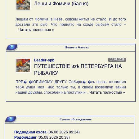
Лещи и Фомичи (басня)
Лещам от Фомича, в Неве, совсем житья не стало, И до того
достало это рыб, Что принято на сходе рыбьем стало –
...
Читать полностью »
Новое в блогах
14.07.2026
Leader-spb
ПУТЕШЕСТВIE изѣ ПЕТЕРБУРГА НА
РЫБАЛКУ
ПРЕ� �ЮБИМОМУ ДРУГУ. Собира� �сь вновь, вспомнил
тебя душа моя, ибо только ты, в своем возвеличи вании
нашей дружбы, способен на поступки и ...
Читать полностью »
Самое обсуждаемое
Подводная охота
(
06.08.2026 09:24
)
Родбилдинг
(
05.08.2026 20:38
)