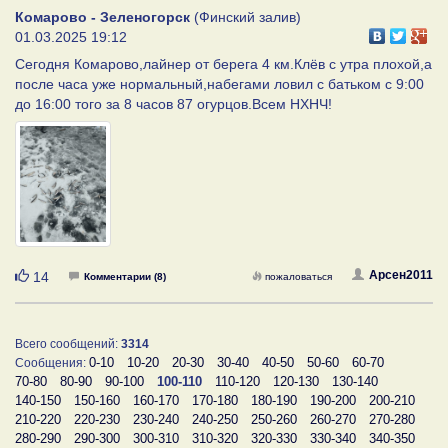
Комарово - Зеленогорск
(Финский залив)
01.03.2025 19:12
Сегодня Комарово,лайнер от берега 4 км.Клёв с утра плохой,а
после часа уже нормальный,набегами ловил с батьком с 9:00
до 16:00 того за 8 часов 87 огурцов.Всем НХНЧ!
Нравится
Арсен2011
14
Комментарии (8)
пожаловаться
Всего сообщений:
3314
0-10
10-20
20-30
30-40
40-50
50-60
60-70
Сообщения:
70-80
80-90
90-100
100-110
110-120
120-130
130-140
140-150
150-160
160-170
170-180
180-190
190-200
200-210
210-220
220-230
230-240
240-250
250-260
260-270
270-280
280-290
290-300
300-310
310-320
320-330
330-340
340-350