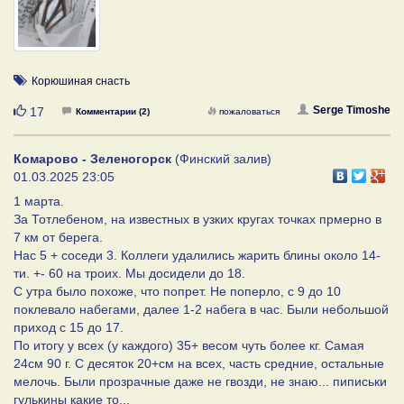
Корюшиная снасть
Нравится
Serge Timoshe
17
Комментарии (2)
пожаловаться
Комарово - Зеленогорск
(Финский залив)
01.03.2025 23:05
1 марта.
За Тотлебеном, на известных в узких кругах точках прмерно в
7 км от берега.
Нас 5 + соседи 3. Коллеги удалились жарить блины около 14-
ти. +- 60 на троих. Мы досидели до 18.
С утра было похоже, что попрет. Не поперло, с 9 до 10
поклевало набегами, далее 1-2 набега в час. Были небольшой
приход с 15 до 17.
По итогу у всех (у каждого) 35+ весом чуть более кг. Самая
24см 90 г. С десяток 20+см на всех, часть средние, остальные
мелочь. Были прозрачные даже не гвозди, не знаю... пиписьки
гулькины какие то...