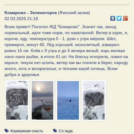
Комарово - Зеленогорск
(Финский залив)
02.03.2025 21:18
Всем привет! Посетил ЖД "Комарово". Значит так, заход
нормальный, идти тоже норм, по накатанной. Ветер в харю, я,
короче, иду, температура 0 - 1, руки с утра мёрзли. Шёл,
примерно, минут 40. Лёд хороший, монолитный, измерил-
ровно 15 см. Клёв с 9 утра и до 5 вечера вялый, корь мелкая
нано-нано рыбки, в итоге 41 шт. На блесну игнорила, ловил на
карася, текухи нет-штиль, ветер как вы поняли в берег, народу
много, хоть и воскресенье, и техники какой хочешь. Всем
добра и здоровья.
Корюшиная снасть
Со льда