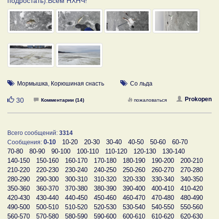
подростать).Всем НХНЧ!
Мормышка
,
Корюшиная снасть
Со льда
Нравится
Prokopen
30
Комментарии (14)
пожаловаться
Всего сообщений:
3314
0-10
10-20
20-30
30-40
40-50
50-60
60-70
Сообщения:
70-80
80-90
90-100
100-110
110-120
120-130
130-140
140-150
150-160
160-170
170-180
180-190
190-200
200-210
210-220
220-230
230-240
240-250
250-260
260-270
270-280
280-290
290-300
300-310
310-320
320-330
330-340
340-350
350-360
360-370
370-380
380-390
390-400
400-410
410-420
420-430
430-440
440-450
450-460
460-470
470-480
480-490
490-500
500-510
510-520
520-530
530-540
540-550
550-560
560-570
570-580
580-590
590-600
600-610
610-620
620-630