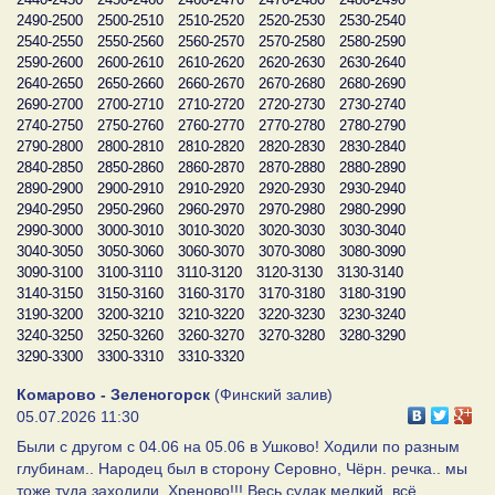
2490-2500
2500-2510
2510-2520
2520-2530
2530-2540
2540-2550
2550-2560
2560-2570
2570-2580
2580-2590
2590-2600
2600-2610
2610-2620
2620-2630
2630-2640
2640-2650
2650-2660
2660-2670
2670-2680
2680-2690
2690-2700
2700-2710
2710-2720
2720-2730
2730-2740
2740-2750
2750-2760
2760-2770
2770-2780
2780-2790
2790-2800
2800-2810
2810-2820
2820-2830
2830-2840
2840-2850
2850-2860
2860-2870
2870-2880
2880-2890
2890-2900
2900-2910
2910-2920
2920-2930
2930-2940
2940-2950
2950-2960
2960-2970
2970-2980
2980-2990
2990-3000
3000-3010
3010-3020
3020-3030
3030-3040
3040-3050
3050-3060
3060-3070
3070-3080
3080-3090
3090-3100
3100-3110
3110-3120
3120-3130
3130-3140
3140-3150
3150-3160
3160-3170
3170-3180
3180-3190
3190-3200
3200-3210
3210-3220
3220-3230
3230-3240
3240-3250
3250-3260
3260-3270
3270-3280
3280-3290
3290-3300
3300-3310
3310-3320
Комарово - Зеленогорск
(Финский залив)
05.07.2026 11:30
Были с другом с 04.06 на 05.06 в Ушково! Ходили по разным
глубинам.. Народец был в сторону Серовно, Чëрн. речка.. мы
тоже туда заходили. Хреново!!! Весь судак мелкий, всë