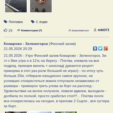
Поплавок
С лодки
Нравится
mikl373
19
Комментарии (7)
пожаловаться
Комарово - Зеленогорск
(Финский залив)
21.05.2026 20:29
21.05.2026 - Утро Финский залив Комарово - Зеленогорск, 3м
гл с 8ми утра и в 12ть на берегу - Плотва, клевала на все
подряд, прикорм ваниль + шоколад( думается рецепт
прикорма в этот раз роли большой не играл) - по итогу чуть
больше 20кг, отбирали изощренно самое крупное, не
успевших отнереститься мамок отпускали независимо от
размера - примерно треть улова за борт на расплод -
Удовольствие на волне получили, ловили вдвоем, выходили -
долбила по полной, просто сработал стоп!!!... Плотва почти
вся отнерестилась на сегодня, в прилове 2 Сырти , вся густера
за борт...