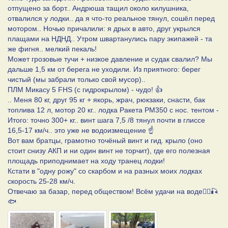
отпущено за борт.. Андрюша тащил около килушника,
отвалился у лодки.. да я что-то реальное тянул, сошëл перед
мотором.. Ночью причалили: я дрых в авто, друг укрылся
плащами на НДНД.. Утром швартанулись пару экипажей - та
же фигня.. мелкий пекаль!
Может грозовые тучи + низкое давление и судак свалил? Мы
дальше 1,5 км от берега не уходили. Из приятного: берег
чистый (мы забрали только свой мусор)..
ПЛМ Микасу 5 FHS (с гидрокрылом) - чудо! 👍
.. Меня 80 кг, друг 95 кг + якорь, жрач, рюкзаки, снасти, бак
топлива 12 л, мотор 20 кг.. лодка Ракета РМ350 с нос. тентом -
Итого: точно 300+ кг.. винт шага 7,5 /8 тянул почти в глиссе
16,5-17 км/ч.. это уже не водоизмещение ☝
Вот вам братцы, грамотно точëный винт и гид. крыло (оно
стоит снизу АКП и ни один винт не торчит), где его полезная
площадь приподнимает на ходу транец лодки!
Кстати в "одну рожу" со скарбом и на разных моих лодках
скорость 25-28 км/ч.
Отвечаю за базар, перед обществом! Всём удачи на воде🚣‍♂️🎣
🐟