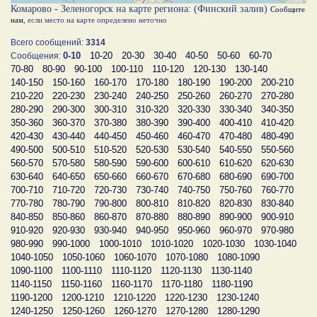
Комарово - Зеленогорск на карте региона: (Финский залив)
Сообщите
нам
, если место на карте определено неточно
Всего сообщений:
3314
0-10
10-20
20-30
30-40
40-50
50-60
60-70
Сообщения:
70-80
80-90
90-100
100-110
110-120
120-130
130-140
140-150
150-160
160-170
170-180
180-190
190-200
200-210
210-220
220-230
230-240
240-250
250-260
260-270
270-280
280-290
290-300
300-310
310-320
320-330
330-340
340-350
350-360
360-370
370-380
380-390
390-400
400-410
410-420
420-430
430-440
440-450
450-460
460-470
470-480
480-490
490-500
500-510
510-520
520-530
530-540
540-550
550-560
560-570
570-580
580-590
590-600
600-610
610-620
620-630
630-640
640-650
650-660
660-670
670-680
680-690
690-700
700-710
710-720
720-730
730-740
740-750
750-760
760-770
770-780
780-790
790-800
800-810
810-820
820-830
830-840
840-850
850-860
860-870
870-880
880-890
890-900
900-910
910-920
920-930
930-940
940-950
950-960
960-970
970-980
980-990
990-1000
1000-1010
1010-1020
1020-1030
1030-1040
1040-1050
1050-1060
1060-1070
1070-1080
1080-1090
1090-1100
1100-1110
1110-1120
1120-1130
1130-1140
1140-1150
1150-1160
1160-1170
1170-1180
1180-1190
1190-1200
1200-1210
1210-1220
1220-1230
1230-1240
1240-1250
1250-1260
1260-1270
1270-1280
1280-1290