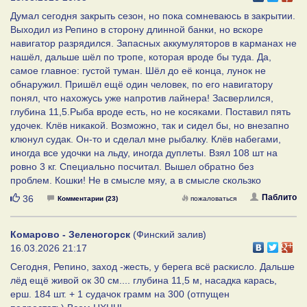
Думал сегодня закрыть сезон, но пока сомневаюсь в закрытии.
Выходил из Репино в сторону длинной банки, но вскоре
навигатор разрядился. Запасных аккумуляторов в карманах не
нашёл, дальше шёл по тропе, которая вроде бы туда. Да,
самое главное: густой туман. Шёл до её конца, лунок не
обнаружил. Пришёл ещё один человек, по его навигатору
понял, что нахожусь уже напротив лайнера! Засверлился,
глубина 11,5.Рыба вроде есть, но не косяками. Поставил пять
удочек. Клёв никакой. Возможно, так и сидел бы, но внезапно
клюнул судак. Он-то и сделал мне рыбалку. Клёв набегами,
иногда все удочки на льду, иногда дуплеты. Взял 108 шт на
ровно 3 кг. Специально посчитал. Вышел обратно без
проблем. Кошки! Не в смысле мяу, а в смысле скользко
Нравится
Паблито
36
Комментарии (23)
пожаловаться
Комарово - Зеленогорск
(Финский залив)
16.03.2026 21:17
Сегодня, Репино, заход -жесть, у берега всё раскисло. Дальше
лёд ещё живой ок 30 см.... глубина 11,5 м, насадка карась,
ерш. 184 шт. + 1 судачок грамм на 300 (отпущен