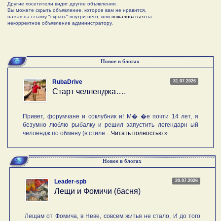
Другие посетители видят другие объявления.
Вы можете скрыть объявление, которое вам не нравится,
нажав на ссылку "скрыть" внутри него, или
пожаловаться
на
некорректное объявление администратору.
Новое в блогах
31.07.2026
RubaDrive
Старт челленджа….
Привет, форумчане и соклубник и! М� �е почти 14 лет, я
безумно люблю рыбалку и решил запустить легендарн ый
челлендж по обмену (в стиле ...
Читать полностью »
Новое в блогах
20.07.2026
Leader-spb
Лещи и Фомичи (басня)
Лещам от Фомича, в Неве, совсем житья не стало, И до того