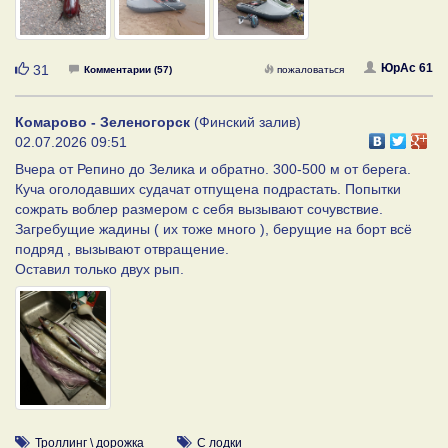
Нравится
ЮрАс 61
31
Комментарии (57)
пожаловаться
Комарово - Зеленогорск
(Финский залив)
02.07.2026 09:51
Вчера от Репино до Зелика и обратно. 300-500 м от берега.
Куча оголодавших судачат отпущена подрастать. Попытки
сожрать воблер размером с себя вызывают сочувствие.
Загребущие жадины ( их тоже много ), берущие на борт всё
подряд , вызывают отвращение.
Оставил только двух рып.
Троллинг \ дорожка
С лодки