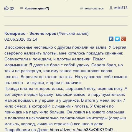
Нравится
mikl373
32
Комментарии (7)
пожаловаться
Комарово - Зеленогорск
(Финский залив)
02.06.2026 02:14
В воскресенье неспешно с другом поехали на залив. У Сергея
свербело наловить плотвы, мне хотелось покидать спиннинг.
Совместили и покидали, и плотвы наловили. Помог
мормышинг. Я даже не брал с собой удочку. Серега брал, но
так и не развернул, иак ему зашла спиннинговая ловля
плотвы. Впрочем не только плотвы. На уху вполне себе компот
наловлен - и окушки, и ерши в наличии.
Правда плотва отнерестилась, шершавой нету, икрянок нету. А
вот окуни и ерши брызжут молокой вовсю, и пару пузатеньких
мамок поймал, и у ершей и у шуриков. В итоге у меня почти 7
кило смеси, в которой 4 с лишним - плотва. У Сереги по
прикидке на пару кило больше. Он ловил на живого опарыша,
я пользовал исключительно силиконовые имитаторы (опарыш.
мотыль, короед, личинка стрекозы) все шло в дело.
Подробности на Дзене
https://dzen.ru/a/ah38wOKK7DbR...