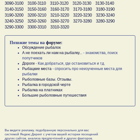
3090-3100
3100-3110
3110-3120
3120-3130
3130-3140
3140-3150
3150-3160
3160-3170
3170-3180
3180-3190
3190-3200
3200-3210
3210-3220
3220-3230
3230-3240
3240-3250
3250-3260
3260-3270
3270-3280
3280-3290
3290-3300
3300-3310
3310-3320
Похожие темы на
форуме:
Обсуждение рыбалок
А не поехать ли нам на рыбалку...
- знакомства, поиск
попутчиков
Дороги
- Как добраться, где остановиться и тд.
Рыбацкие места
- спросить про неизученные места для
рыбалки
Рыболовные базы. Отзывы.
Рыбалка в городской черте
Рыбалка на платниках
Большие рыболовные путешествия
Вы видите рекламу, подобранную персонально для вас
системой Яндекс.Директ с учетом вашей истории посещений
других сайтов, анализа предпочтений и других факторов.