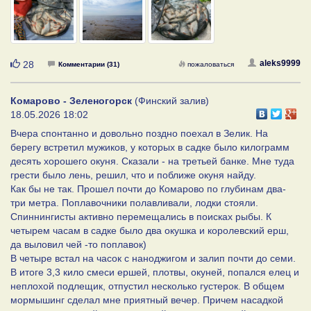
Нравится
aleks9999
28
Комментарии (31)
пожаловаться
Комарово - Зеленогорск
(Финский залив)
18.05.2026 18:02
Вчера спонтанно и довольно поздно поехал в Зелик. На
берегу встретил мужиков, у которых в садке было килограмм
десять хорошего окуня. Сказали - на третьей банке. Мне туда
грести было лень, решил, что и поближе окуня найду.
Как бы не так. Прошел почти до Комарово по глубинам два-
три метра. Поплавочники полавливали, лодки стояли.
Спиннингисты активно перемещались в поисках рыбы. К
четырем часам в садке было два окушка и королевский ерш,
да выловил чей -то поплавок)
В четыре встал на часок с наноджигом и залип почти до семи.
В итоге 3,3 кило смеси ершей, плотвы, окуней, попался елец и
неплохой подлещик, отпустил несколько густерок. В общем
мормышинг сделал мне приятный вечер. Причем насадкой