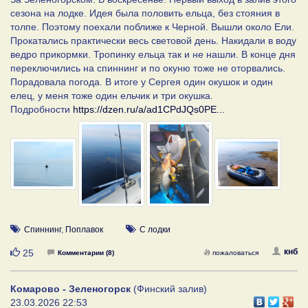
сезона на лодке. Идея была половить ельца, без стояния в
толпе. Поэтому поехали поближе к Черной. Вышли около Ели.
Прокатались практически весь световой день. Накидали в воду
ведро прикормки. Тропинку ельца так и не нашли. В конце дня
переключились на спиннинг и по окуню тоже не оторвались.
Порадовала погода. В итоге у Сергея один окушок и один
елец, у меня тоже один ельчик и три окушка.
Подробности
https://dzen.ru/a/ad1CPdJQs0PE...
Спиннинг
,
Поплавок
С лодки
Нравится
кнб
25
Комментарии (8)
пожаловаться
Комарово - Зеленогорск
(Финский залив)
23.03.2026 22:53