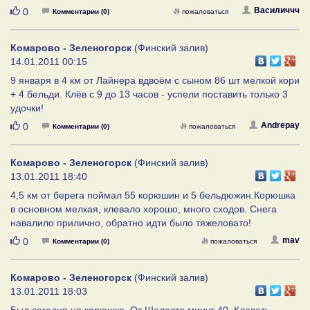
Нравится
Василиччч
0
Комментарии (0)
пожаловаться
Комарово - Зеленогорск
(Финский залив)
14.01.2011 00:15
9 января в 4 км от Лайнера вдвоём с сыном 86 шт мелкой кори
+ 4 бельди. Клёв с 9 до 13 часов - успели поставить только 3
удочки!
Нравится
Andrepay
0
Комментарии (0)
пожаловаться
Комарово - Зеленогорск
(Финский залив)
13.01.2011 18:40
4,5 км от берега поймал 55 корюшин и 5 бельдюжин.Корюшка
в основном мелкая, клевало хорошо, много сходов. Снега
навалило прилично, обратно идти было тяжеловато!
Нравится
mav
0
Комментарии (0)
пожаловаться
Комарово - Зеленогорск
(Финский залив)
13.01.2011 18:03
Был сегодня на корюшке. От Шелеста минут 40. Клевать