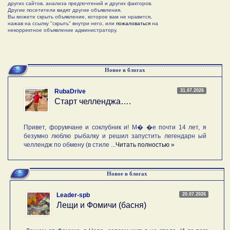
других сайтов, анализа предпочтений и других факторов.
Другие посетители видят другие объявления.
Вы можете скрыть объявление, которое вам не нравится,
нажав на ссылку "скрыть" внутри него, или
пожаловаться
на
некорректное объявление администратору.
Новое в блогах
31.07.2026
RubaDrive
Старт челленджа….
Привет, форумчане и соклубник и! М� �е почти 14 лет, я
безумно люблю рыбалку и решил запустить легендарн ый
челлендж по обмену (в стиле ...
Читать полностью »
Новое в блогах
20.07.2026
Leader-spb
Лещи и Фомичи (басня)