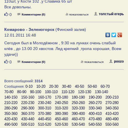
110шт, у Кости 102 ,у Славика 65 шт
Все довольны.
Нравится
толстый егерь
0
Комментарии (0)
пожаловаться
Комарово - Зеленогорск
(Финский залив)
12.01.2011 16:48
Сегодня был в Молодёжном , 9:30 на лунках очень слабый
клёв , до 13.00 20 хвостов. Лед крепкий ,тропа хорошая, Всем
удачи))
Нравится
poozo
0
Комментарии (0)
пожаловаться
Всего сообщений:
3314
0-10
10-20
20-30
30-40
40-50
50-60
60-70
Сообщения:
70-80
80-90
90-100
100-110
110-120
120-130
130-140
140-150
150-160
160-170
170-180
180-190
190-200
200-210
210-220
220-230
230-240
240-250
250-260
260-270
270-280
280-290
290-300
300-310
310-320
320-330
330-340
340-350
350-360
360-370
370-380
380-390
390-400
400-410
410-420
420-430
430-440
440-450
450-460
460-470
470-480
480-490
490-500
500-510
510-520
520-530
530-540
540-550
550-560