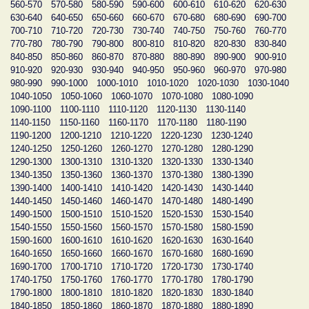
560-570
570-580
580-590
590-600
600-610
610-620
620-630
630-640
640-650
650-660
660-670
670-680
680-690
690-700
700-710
710-720
720-730
730-740
740-750
750-760
760-770
770-780
780-790
790-800
800-810
810-820
820-830
830-840
840-850
850-860
860-870
870-880
880-890
890-900
900-910
910-920
920-930
930-940
940-950
950-960
960-970
970-980
980-990
990-1000
1000-1010
1010-1020
1020-1030
1030-1040
1040-1050
1050-1060
1060-1070
1070-1080
1080-1090
1090-1100
1100-1110
1110-1120
1120-1130
1130-1140
1140-1150
1150-1160
1160-1170
1170-1180
1180-1190
1190-1200
1200-1210
1210-1220
1220-1230
1230-1240
1240-1250
1250-1260
1260-1270
1270-1280
1280-1290
1290-1300
1300-1310
1310-1320
1320-1330
1330-1340
1340-1350
1350-1360
1360-1370
1370-1380
1380-1390
1390-1400
1400-1410
1410-1420
1420-1430
1430-1440
1440-1450
1450-1460
1460-1470
1470-1480
1480-1490
1490-1500
1500-1510
1510-1520
1520-1530
1530-1540
1540-1550
1550-1560
1560-1570
1570-1580
1580-1590
1590-1600
1600-1610
1610-1620
1620-1630
1630-1640
1640-1650
1650-1660
1660-1670
1670-1680
1680-1690
1690-1700
1700-1710
1710-1720
1720-1730
1730-1740
1740-1750
1750-1760
1760-1770
1770-1780
1780-1790
1790-1800
1800-1810
1810-1820
1820-1830
1830-1840
1840-1850
1850-1860
1860-1870
1870-1880
1880-1890