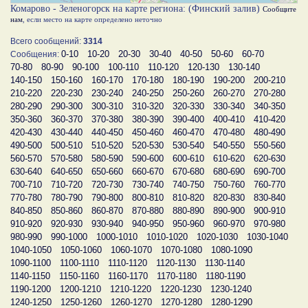
Комарово - Зеленогорск на карте региона: (Финский залив)
Сообщите
нам
, если место на карте определено неточно
Всего сообщений:
3314
0-10
10-20
20-30
30-40
40-50
50-60
60-70
Сообщения:
70-80
80-90
90-100
100-110
110-120
120-130
130-140
140-150
150-160
160-170
170-180
180-190
190-200
200-210
210-220
220-230
230-240
240-250
250-260
260-270
270-280
280-290
290-300
300-310
310-320
320-330
330-340
340-350
350-360
360-370
370-380
380-390
390-400
400-410
410-420
420-430
430-440
440-450
450-460
460-470
470-480
480-490
490-500
500-510
510-520
520-530
530-540
540-550
550-560
560-570
570-580
580-590
590-600
600-610
610-620
620-630
630-640
640-650
650-660
660-670
670-680
680-690
690-700
700-710
710-720
720-730
730-740
740-750
750-760
760-770
770-780
780-790
790-800
800-810
810-820
820-830
830-840
840-850
850-860
860-870
870-880
880-890
890-900
900-910
910-920
920-930
930-940
940-950
950-960
960-970
970-980
980-990
990-1000
1000-1010
1010-1020
1020-1030
1030-1040
1040-1050
1050-1060
1060-1070
1070-1080
1080-1090
1090-1100
1100-1110
1110-1120
1120-1130
1130-1140
1140-1150
1150-1160
1160-1170
1170-1180
1180-1190
1190-1200
1200-1210
1210-1220
1220-1230
1230-1240
1240-1250
1250-1260
1260-1270
1270-1280
1280-1290