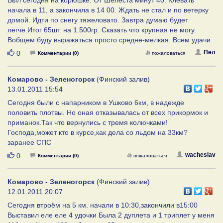
начала в 11, а закончила в 14 00. Ждать не стал и по ветерку
домой. Идти по снегу тяжеловато. Завтра думаю будет
легче.Итог 65шт. на 1.500гр. Сказать что крупная не могу.
Вобщем буду выражаться просто средне-мелкая. Всем удачи.
Нравится
Пел
0
Комментарии (0)
пожаловаться
Комарово - Зеленогорск
(Финский залив)
13.01.2011 15:54
Сегодня были с напарником в Ушково 6км, в надежде
половить плотвы. Но оная отказывалась от всех прикормок и
приманок.Так что вернулись с тремя колючками!
Господа,может кто в курсе,как дела со льдом на 33км?
заранее СПС
Нравится
wacheslav
0
Комментарии (0)
пожаловаться
Комарово - Зеленогорск
(Финский залив)
12.01.2011 20:07
Сегодня втроём на 5 км. начали в 10:30,закончили в15:00
Выставил еле еле 4 удочки Была 2 дуплета и 1 триплет у меня