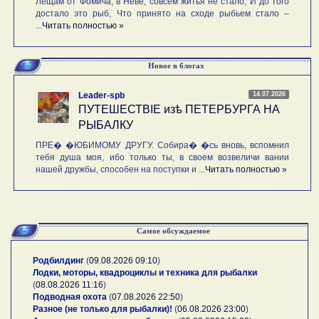
Лещам от Фомича, в Неве, совсем житья не стало, И до того
достало это рыб, Что принято на сходе рыбьем стало –
...
Читать полностью »
Новое в блогах
14.07.2026
Leader-spb
ПУТЕШЕСТВIE изѣ ПЕТЕРБУРГА НА
РЫБАЛКУ
ПРЕ� �ЮБИМОМУ ДРУГУ. Собира� �сь вновь, вспомнил
тебя душа моя, ибо только ты, в своем возвеличи вании
нашей дружбы, способен на поступки и ...
Читать полностью »
Самое обсуждаемое
Родбилдинг
(
09.08.2026 09:10
)
Лодки, моторы, квадроциклы и техника для рыбалки
(
08.08.2026 11:16
)
Подводная охота
(
07.08.2026 22:50
)
Разное (не только для рыбалки)!
(
06.08.2026 23:00
)