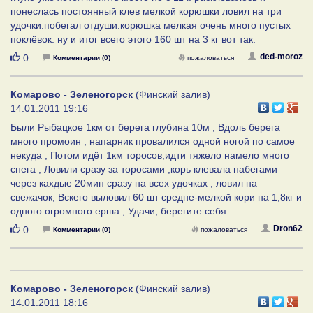
понеслась постоянный клев мелкой корюшки ловил на три
удочки.побегал отдуши.корюшка мелкая очень много пустых
поклёвок. ну и итог всего этого 160 шт на 3 кг вот так.
Нравится
ded-moroz
0
Комментарии (0)
пожаловаться
Комарово - Зеленогорск
(Финский залив)
14.01.2011 19:16
Были Рыбацкое 1км от берега глубина 10м , Вдоль берега
много промоин , напарник провалился одной ногой по самое
некуда , Потом идёт 1км торосов,идти тяжело намело много
снега , Ловили сразу за торосами ,корь клевала набегами
через кахдые 20мин сразу на всех удочках , ловил на
свежачок, Вскего выловил 60 шт средне-мелкой кори на 1,8кг и
одного огромного ерша , Удачи, берегите себя
Нравится
Dron62
0
Комментарии (0)
пожаловаться
Комарово - Зеленогорск
(Финский залив)
14.01.2011 18:16