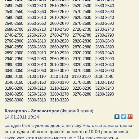
2490-2500
2500-2510
2510-2520
2520-2530
2530-2540
2540-2550
2550-2560
2560-2570
2570-2580
2580-2590
2590-2600
2600-2610
2610-2620
2620-2630
2630-2640
2640-2650
2650-2660
2660-2670
2670-2680
2680-2690
2690-2700
2700-2710
2710-2720
2720-2730
2730-2740
2740-2750
2750-2760
2760-2770
2770-2780
2780-2790
2790-2800
2800-2810
2810-2820
2820-2830
2830-2840
2840-2850
2850-2860
2860-2870
2870-2880
2880-2890
2890-2900
2900-2910
2910-2920
2920-2930
2930-2940
2940-2950
2950-2960
2960-2970
2970-2980
2980-2990
2990-3000
3000-3010
3010-3020
3020-3030
3030-3040
3040-3050
3050-3060
3060-3070
3070-3080
3080-3090
3090-3100
3100-3110
3110-3120
3120-3130
3130-3140
3140-3150
3150-3160
3160-3170
3170-3180
3180-3190
3190-3200
3200-3210
3210-3220
3220-3230
3230-3240
3240-3250
3250-3260
3260-3270
3270-3280
3280-3290
3290-3300
3300-3310
3310-3320
Комарово - Зеленогорск
(Финский залив)
14.01.2011 19:24
сегодня был в ушково дорога по льду жесть все замело тропы
нет и туда и обратно.пришёл на место в 10-00 раставился и
глухо уже хотел менять место но с 11ч. расклевалось и