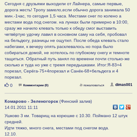
Сегодня с друзьями выходили от Лайнера, самые первые,
дорога жесть! Тропу замело,если обычно дорога занимала 50
мин.-1час, то сегодня 1,5 часа. Местами снег по колено а
местами вода под снегом. на лунках были примерно в 10:00,
сразу же начило клевать только к обеду смог выставить
четвёртую удочку лавил в основном саму на себя, пробовал
на бельдюгу, разницы не ощутил. После обеда клевать стало
набегами, к вечеру опять расклевалось но пора было
собираться домой, не хотелось по глубокому снегу и темноте
тащиться. Обратный путь занял по времени почти столько-же
сколько и туда но уже с тремя передышками. Итог:Я-83+4
порезал, Серёга-75+4порезал и Санёк-68+бельдюга и 4
порезал.
Нравится
dimas001
0
Комментарии (0)
пожаловаться
Комарово - Зеленогорск
(Финский залив)
14.01.2011 11:11
Ушково 3 км. Товарищ на корюшке с 10.30. Поймано 12 штук
средней.
Идти тяжко, много снега, местами под снегом вода.
12.10.