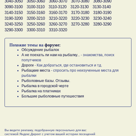
3040-3050
3050-3060
3060-3070
3070-3080
3080-3090
3090-3100
3100-3110
3110-3120
3120-3130
3130-3140
3140-3150
3150-3160
3160-3170
3170-3180
3180-3190
3190-3200
3200-3210
3210-3220
3220-3230
3230-3240
3240-3250
3250-3260
3260-3270
3270-3280
3280-3290
3290-3300
3300-3310
3310-3320
Похожие темы на
форуме:
Обсуждение рыбалок
А не поехать ли нам на рыбалку...
- знакомства, поиск
попутчиков
Дороги
- Как добраться, где остановиться и тд.
Рыбацкие места
- спросить про неизученные места для
рыбалки
Рыболовные базы. Отзывы.
Рыбалка в городской черте
Рыбалка на платниках
Большие рыболовные путешествия
Вы видите рекламу, подобранную персонально для вас
системой Яндекс.Директ с учетом вашей истории посещений