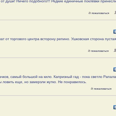
от души! Ничего подобного!!! Редкие единичные поклёвки принесли
пожаловаться
жат от торгового центра всторону репино. Ушковская сторона пустая
пожаловаться
ков, самый большой на кило. Капризный гад - пока светло Рапала
ы ловить еще, но замерзли жутко. Не понравилось.
пожаловаться