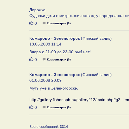
Дорожка.
Судачьи дети в микроколичествах, у народа аналоги
Нравится
0
Комментарии (0)
Комарово - Зеленогорск
(Финский залив)
18.06.2008 11:14
Вчера с 21-00 до 23-00 рыб нет!
Нравится
0
Комментарии (0)
Комарово - Зеленогорск
(Финский залив)
01.06.2008 20:09
Муть уже в Зеленогорске.
http://gallery.fisher.spb.ru/gallery212/main.php?g2_i
Нравится
0
Комментарии (0)
Всего сообщений:
3314