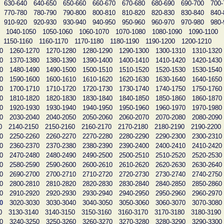
630-640
640-650
650-660
660-670
670-680
680-690
690-700
700-
770-780
780-790
790-800
800-810
810-820
820-830
830-840
840-
910-920
920-930
930-940
940-950
950-960
960-970
970-980
980-
1040-1050
1050-1060
1060-1070
1070-1080
1080-1090
1090-1100
1150-1160
1160-1170
1170-1180
1180-1190
1190-1200
1200-1210
0
1260-1270
1270-1280
1280-1290
1290-1300
1300-1310
1310-1320
0
1370-1380
1380-1390
1390-1400
1400-1410
1410-1420
1420-1430
0
1480-1490
1490-1500
1500-1510
1510-1520
1520-1530
1530-1540
0
1590-1600
1600-1610
1610-1620
1620-1630
1630-1640
1640-1650
0
1700-1710
1710-1720
1720-1730
1730-1740
1740-1750
1750-1760
0
1810-1820
1820-1830
1830-1840
1840-1850
1850-1860
1860-1870
0
1920-1930
1930-1940
1940-1950
1950-1960
1960-1970
1970-1980
0
2030-2040
2040-2050
2050-2060
2060-2070
2070-2080
2080-2090
0
2140-2150
2150-2160
2160-2170
2170-2180
2180-2190
2190-2200
0
2250-2260
2260-2270
2270-2280
2280-2290
2290-2300
2300-2310
0
2360-2370
2370-2380
2380-2390
2390-2400
2400-2410
2410-2420
0
2470-2480
2480-2490
2490-2500
2500-2510
2510-2520
2520-2530
0
2580-2590
2590-2600
2600-2610
2610-2620
2620-2630
2630-2640
0
2690-2700
2700-2710
2710-2720
2720-2730
2730-2740
2740-2750
0
2800-2810
2810-2820
2820-2830
2830-2840
2840-2850
2850-2860
0
2910-2920
2920-2930
2930-2940
2940-2950
2950-2960
2960-2970
0
3020-3030
3030-3040
3040-3050
3050-3060
3060-3070
3070-3080
0
3130-3140
3140-3150
3150-3160
3160-3170
3170-3180
3180-3190
0
3240-3250
3250-3260
3260-3270
3270-3280
3280-3290
3290-3300