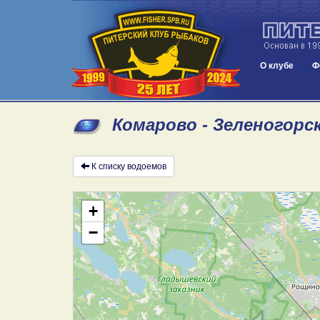
О клубе
Ф
Комарово - Зеленогорск
К списку водоемов
+
−