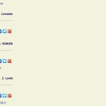
см
Levadze
ROKER
е
Lenin
од у