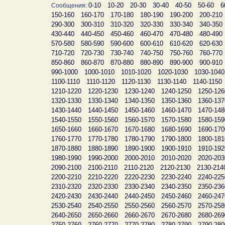
0-10
10-20
20-30
30-40
40-50
50-60
6
Сообщения:
150-160
160-170
170-180
180-190
190-200
200-210
290-300
300-310
310-320
320-330
330-340
340-350
430-440
440-450
450-460
460-470
470-480
480-490
570-580
580-590
590-600
600-610
610-620
620-630
710-720
720-730
730-740
740-750
750-760
760-770
850-860
860-870
870-880
880-890
890-900
900-910
990-1000
1000-1010
1010-1020
1020-1030
1030-1040
1100-1110
1110-1120
1120-1130
1130-1140
1140-1150
1210-1220
1220-1230
1230-1240
1240-1250
1250-126
1320-1330
1330-1340
1340-1350
1350-1360
1360-137
1430-1440
1440-1450
1450-1460
1460-1470
1470-148
1540-1550
1550-1560
1560-1570
1570-1580
1580-159
1650-1660
1660-1670
1670-1680
1680-1690
1690-170
1760-1770
1770-1780
1780-1790
1790-1800
1800-181
1870-1880
1880-1890
1890-1900
1900-1910
1910-192
1980-1990
1990-2000
2000-2010
2010-2020
2020-203
2090-2100
2100-2110
2110-2120
2120-2130
2130-214
2200-2210
2210-2220
2220-2230
2230-2240
2240-225
2310-2320
2320-2330
2330-2340
2340-2350
2350-236
2420-2430
2430-2440
2440-2450
2450-2460
2460-247
2530-2540
2540-2550
2550-2560
2560-2570
2570-258
2640-2650
2650-2660
2660-2670
2670-2680
2680-269
2750-2760
2760-2770
2770-2780
2780-2790
2790-280