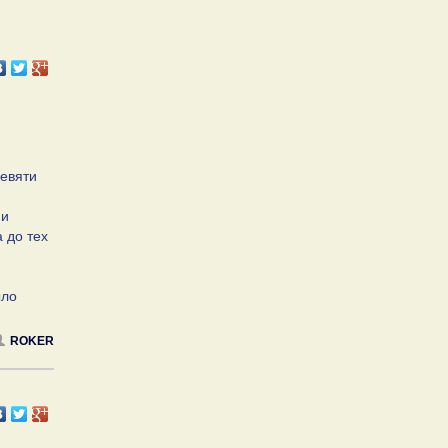
девяти
ни
 до тех
ыло
ROKER