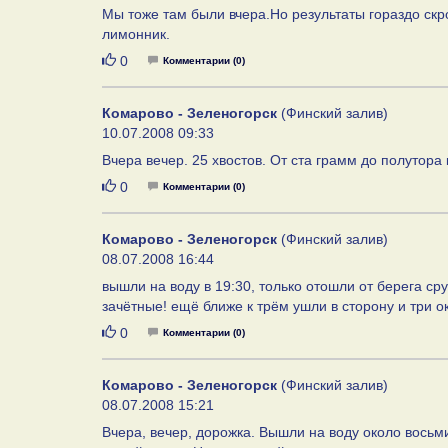
Мы тоже там были вчера.Но результаты гораздо скр
лимонник.
Нравится
0
Комментарии (0)
Комарово - Зеленогорск
(Финский залив)
10.07.2008 09:33
Вчера вечер. 25 хвостов. От ста грамм до полутора
Нравится
0
Комментарии (0)
Комарово - Зеленогорск
(Финский залив)
08.07.2008 16:44
вышли на воду в 19:30, только отошли от берега сруз
зачётные! ещё ближе к трём ушли в сторону и три о
Нравится
0
Комментарии (0)
Комарово - Зеленогорск
(Финский залив)
08.07.2008 15:21
Вчера, вечер, дорожка. Вышли на воду около восьми