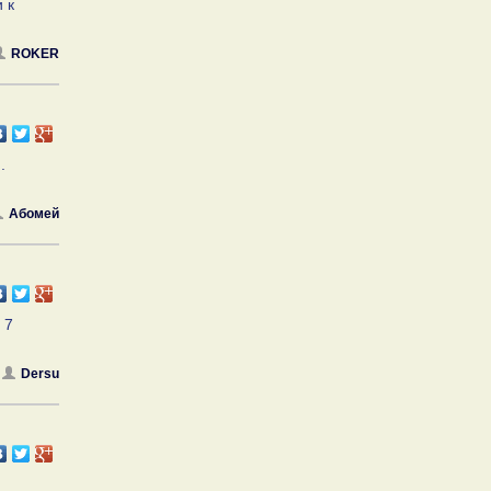
 к
ROKER
.
Абомей
 7
Dersu