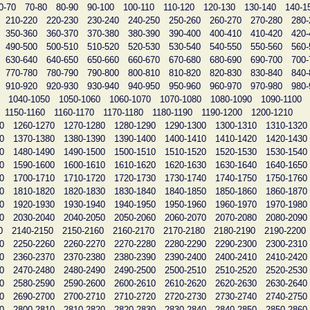
0-70
70-80
80-90
90-100
100-110
110-120
120-130
130-140
140-1
210-220
220-230
230-240
240-250
250-260
260-270
270-280
280-
350-360
360-370
370-380
380-390
390-400
400-410
410-420
420-
490-500
500-510
510-520
520-530
530-540
540-550
550-560
560-
630-640
640-650
650-660
660-670
670-680
680-690
690-700
700-
770-780
780-790
790-800
800-810
810-820
820-830
830-840
840-
910-920
920-930
930-940
940-950
950-960
960-970
970-980
980-
1040-1050
1050-1060
1060-1070
1070-1080
1080-1090
1090-1100
1150-1160
1160-1170
1170-1180
1180-1190
1190-1200
1200-1210
0
1260-1270
1270-1280
1280-1290
1290-1300
1300-1310
1310-1320
0
1370-1380
1380-1390
1390-1400
1400-1410
1410-1420
1420-1430
0
1480-1490
1490-1500
1500-1510
1510-1520
1520-1530
1530-1540
0
1590-1600
1600-1610
1610-1620
1620-1630
1630-1640
1640-1650
0
1700-1710
1710-1720
1720-1730
1730-1740
1740-1750
1750-1760
0
1810-1820
1820-1830
1830-1840
1840-1850
1850-1860
1860-1870
0
1920-1930
1930-1940
1940-1950
1950-1960
1960-1970
1970-1980
0
2030-2040
2040-2050
2050-2060
2060-2070
2070-2080
2080-2090
0
2140-2150
2150-2160
2160-2170
2170-2180
2180-2190
2190-2200
0
2250-2260
2260-2270
2270-2280
2280-2290
2290-2300
2300-2310
0
2360-2370
2370-2380
2380-2390
2390-2400
2400-2410
2410-2420
0
2470-2480
2480-2490
2490-2500
2500-2510
2510-2520
2520-2530
0
2580-2590
2590-2600
2600-2610
2610-2620
2620-2630
2630-2640
0
2690-2700
2700-2710
2710-2720
2720-2730
2730-2740
2740-2750
0
2800-2810
2810-2820
2820-2830
2830-2840
2840-2850
2850-2860