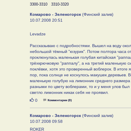
3300-3310
3310-3320
Комарово - Зеленогорск
(Финский залив)
10.07.2008 20:51
Levadze
Рассказываю с подробностями. Вышел на воду окол
небольшой тёмный "юзурик". Потом полтора часа от
проклюнулась маленькая голубая китайская "раппа
трёхкрючковую "раппалу", а на третий маленькую си
поклёвки, хотя это проверенный воблерок. В итоге 
пор, пока солнце не коснулось макушек деревьев. 
маленькую голубую на лимонник среднего размера 
разными по цвету воблерами, то и у меня улов был 
светло лимонник никак себя не проявил.
Нравится
0
Комментарии (0)
Комарово - Зеленогорск
(Финский залив)
10.07.2008 09:58
ROKER