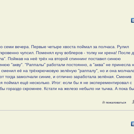
о семи вечера. Первые четыре хвоста поймал за полчаса. Рулил
кровенно чупсил. Поменял кучу воблеров - толку ни хрена! После 
ла". Поймав на неё трёх на второй спиннинг поставил синюю
нюю "акву". "Раппалы" работали постоянно, а "аква" не принесла 
я сменил её на трёхкрючковую зелёную "раппалу", но и она молчала
Вот тогда замолчали синие, и отлично заработала зелёная. Сменив
я поймал ещё несколько. Итог: если бы я не эксперементировал с
бы гораздо скромнее. Кстати на железо небыло ни тычка. А пока б
пожаловаться