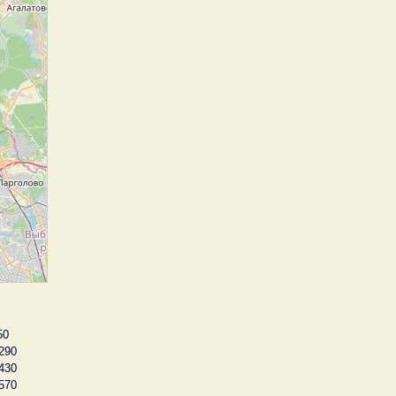
50
290
430
570