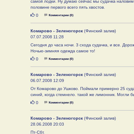
самой лодки. Ну думаю сейчас мы судачка наловим 
половине первого всего пять хвостов.
Нравится
0
Комментарии (0)
Комарово - Зеленогорск
(Финский залив)
07.07.2008 11:28
Сегодня до часа ночи. 3 схода судачка, и все. Доро
Ночью-зимняя одежда самое то!
Нравится
0
Комментарии (0)
Комарово - Зеленогорск
(Финский залив)
06.07.2008 12:09
От Комарово до Ушково. Поймали примерно 25 судач
синий, когда стемнело. такой же лимонник. Могли б
Нравится
0
Комментарии (0)
Комарово - Зеленогорск
(Финский залив)
28.06.2008 20:03
Пт-Сбт.