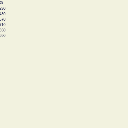
50
290
430
570
710
850
990