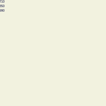
710
850
990