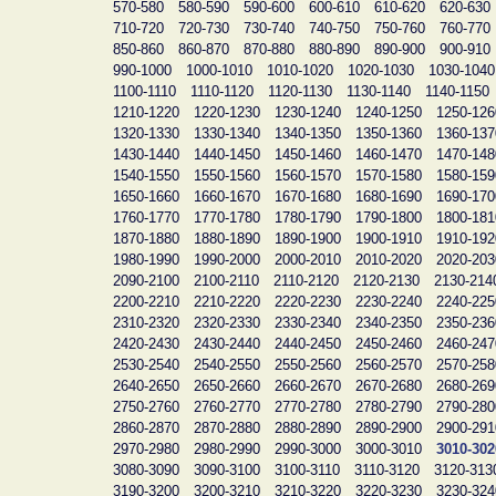
570-580
580-590
590-600
600-610
610-620
620-630
710-720
720-730
730-740
740-750
750-760
760-770
850-860
860-870
870-880
880-890
890-900
900-910
990-1000
1000-1010
1010-1020
1020-1030
1030-1040
1100-1110
1110-1120
1120-1130
1130-1140
1140-1150
1210-1220
1220-1230
1230-1240
1240-1250
1250-126
1320-1330
1330-1340
1340-1350
1350-1360
1360-137
1430-1440
1440-1450
1450-1460
1460-1470
1470-148
1540-1550
1550-1560
1560-1570
1570-1580
1580-159
1650-1660
1660-1670
1670-1680
1680-1690
1690-170
1760-1770
1770-1780
1780-1790
1790-1800
1800-181
1870-1880
1880-1890
1890-1900
1900-1910
1910-192
1980-1990
1990-2000
2000-2010
2010-2020
2020-203
2090-2100
2100-2110
2110-2120
2120-2130
2130-214
2200-2210
2210-2220
2220-2230
2230-2240
2240-225
2310-2320
2320-2330
2330-2340
2340-2350
2350-236
2420-2430
2430-2440
2440-2450
2450-2460
2460-247
2530-2540
2540-2550
2550-2560
2560-2570
2570-258
2640-2650
2650-2660
2660-2670
2670-2680
2680-269
2750-2760
2760-2770
2770-2780
2780-2790
2790-280
2860-2870
2870-2880
2880-2890
2890-2900
2900-291
2970-2980
2980-2990
2990-3000
3000-3010
3010-302
3080-3090
3090-3100
3100-3110
3110-3120
3120-313
3190-3200
3200-3210
3210-3220
3220-3230
3230-324