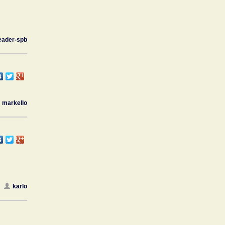
eader-spb
markello
karlo