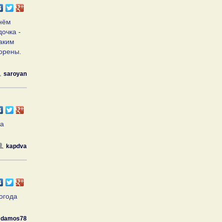
Днём
очка -
аким
ворены.
saroyan
на
kapdva
Погода
damos78