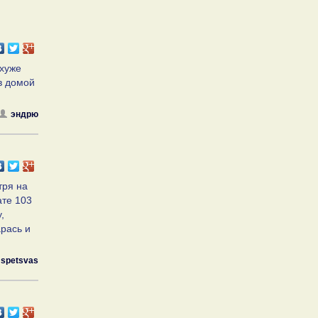
 хуже
в домой
эндрю
тря на
ате 103
,
рась и
spetsvas