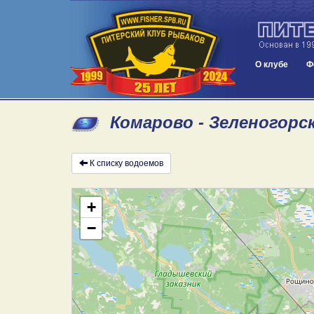
О клубе
Ф
Комарово - Зеленогорск
К списку водоемов
+
−