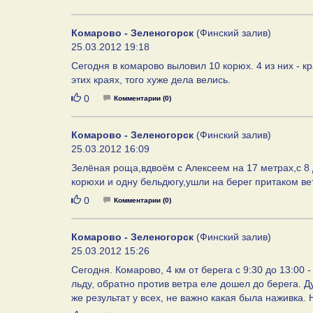
Комарово - Зеленогорск
(Финский залив)
25.03.2012 19:18
Сегодня в комарово выловил 10 корюх. 4 из них - к
этих краях, того хуже дела велись.
Нравится
0
Комментарии (0)
Комарово - Зеленогорск
(Финский залив)
25.03.2012 16:09
Зелёная роща,вдвоём с Алексеем на 17 метрах,с 8
корюхи и одну бельдюгу,ушли на берег притаком ве
Нравится
0
Комментарии (0)
Комарово - Зеленогорск
(Финский залив)
25.03.2012 15:26
Сегодня. Комарово, 4 км от берега с 9:30 до 13:00 -
льду, обратно против ветра еле дошел до берега. Д
же результат у всех, не важно какая была наживка. 