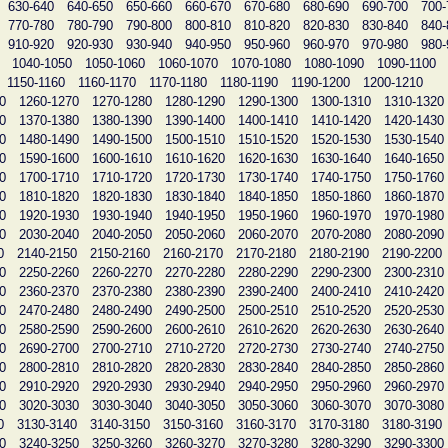
630-640
640-650
650-660
660-670
670-680
680-690
690-700
700-
770-780
780-790
790-800
800-810
810-820
820-830
830-840
840-
910-920
920-930
930-940
940-950
950-960
960-970
970-980
980-
1040-1050
1050-1060
1060-1070
1070-1080
1080-1090
1090-1100
1150-1160
1160-1170
1170-1180
1180-1190
1190-1200
1200-1210
0
1260-1270
1270-1280
1280-1290
1290-1300
1300-1310
1310-1320
0
1370-1380
1380-1390
1390-1400
1400-1410
1410-1420
1420-1430
0
1480-1490
1490-1500
1500-1510
1510-1520
1520-1530
1530-1540
0
1590-1600
1600-1610
1610-1620
1620-1630
1630-1640
1640-1650
0
1700-1710
1710-1720
1720-1730
1730-1740
1740-1750
1750-1760
0
1810-1820
1820-1830
1830-1840
1840-1850
1850-1860
1860-1870
0
1920-1930
1930-1940
1940-1950
1950-1960
1960-1970
1970-1980
0
2030-2040
2040-2050
2050-2060
2060-2070
2070-2080
2080-2090
0
2140-2150
2150-2160
2160-2170
2170-2180
2180-2190
2190-2200
0
2250-2260
2260-2270
2270-2280
2280-2290
2290-2300
2300-2310
0
2360-2370
2370-2380
2380-2390
2390-2400
2400-2410
2410-2420
0
2470-2480
2480-2490
2490-2500
2500-2510
2510-2520
2520-2530
0
2580-2590
2590-2600
2600-2610
2610-2620
2620-2630
2630-2640
0
2690-2700
2700-2710
2710-2720
2720-2730
2730-2740
2740-2750
0
2800-2810
2810-2820
2820-2830
2830-2840
2840-2850
2850-2860
0
2910-2920
2920-2930
2930-2940
2940-2950
2950-2960
2960-2970
0
3020-3030
3030-3040
3040-3050
3050-3060
3060-3070
3070-3080
0
3130-3140
3140-3150
3150-3160
3160-3170
3170-3180
3180-3190
0
3240-3250
3250-3260
3260-3270
3270-3280
3280-3290
3290-3300