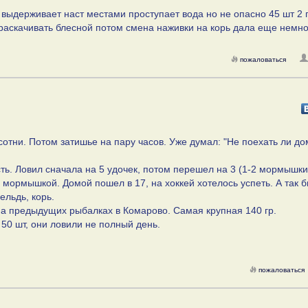
 выдерживает наст местами проступает вода но не опасно 45 шт 2 
 раскачивать блесной потом смена наживки на корь дала еще немно
пожаловаться
сотни. Потом затишье на пару часов. Уже думал: "Не поехать ли до
ть. Ловил сначала на 5 удочек, потом перешел на 3 (1-2 мормышки
й мормышкой. Домой пошел в 17, на хоккей хотелось успеть. А так 
ельдь, корь.
м на предыдущих рыбалках в Комарово. Самая крупная 140 гр.
о 50 шт, они ловили не полный день.
пожаловаться