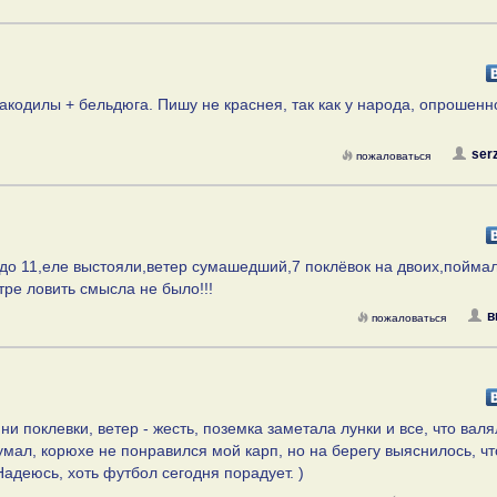
ракодилы + бельдюга. Пишу не краснея, так как у народа, опрошенн
ser
пожаловаться
 до 11,еле выстояли,ветер сумашедший,7 поклёвок на двоих,пойма
тре ловить смысла не было!!!
в
пожаловаться
 ни поклевки, ветер - жесть, поземка заметала лунки и все, что вал
умал, корюхе не понравился мой карп, но на берегу выяснилось, чт
Надеюсь, хоть футбол сегодня порадует. )