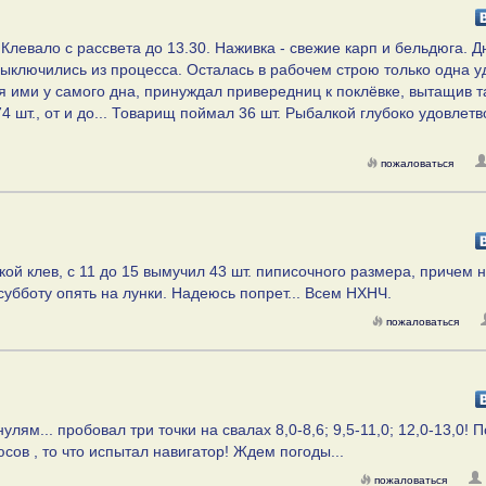
. Клевало с рассвета до 13.30. Наживка - свежие карп и бельдюга. 
выключились из процесса. Осталась в рабочем строю только одна уд
 ими у самого дна, принуждал привередниц к поклёвке, вытащив т
4 шт., от и до... Товарищ поймал 36 шт. Рыбалкой глубоко удовлет
пожаловаться
акой клев, с 11 до 15 вымучил 43 шт. пиписочного размера, причем 
субботу опять на лунки. Надеюсь попрет... Всем НХНЧ.
пожаловаться
улям... пробовал три точки на свалах 8,0-8,6; 9,5-11,0; 12,0-13,0! 
сов , то что испытал навигатор! Ждем погоды...
пожаловаться