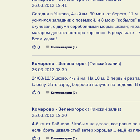
26.03.2012 19:41
Сегодня в Ушково, 4-ый км. 30 мин. от берега, 11 м
усилился западник с позёмкой, и 8 моих "кобылок" 
окунёвая, с двумя серебряными мормышками; играя
макаром десятка полтора корюшин. В результате - 7
Всем удачи!
Нравится
0
Комментарии (0)
Комарово - Зеленогорск
(Финский залив)
26.03.2012 08:39
24/03/12/ Ушково, 4-ый км. На 10 м. В первый раз т
блесну. Зато заряд бодрости получен на неделю. В 
Нравится
0
Комментарии (0)
Комарово - Зеленогорск
(Финский залив)
25.03.2012 19:20
4-6 км от Лайнера! Чтобы я не делал, все равно по н
если брать шквалистый ветер хорошая... ещё из плю
Нравится
0
Комментарии (0)