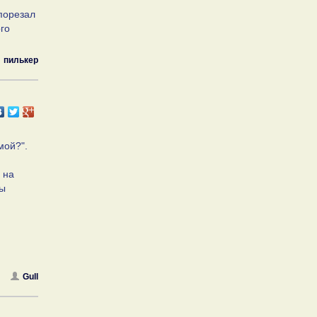
порезал
го
пилькер
мой?".
 на
бы
Gull