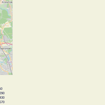
50
290
430
570