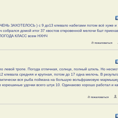
ОЧЕНЬ ЗАХОТЕЛОСЬ ) с 9 до13 клевало набегами потом всё хуже и
15ч собрался домой итог 37 хвостов откровенной мелочи 6шт приеха
ии ПОГОДА КЛАСС всем НХНЧ
пожаловаться
 по левой тропе. Погода отличная, солнце, полный штиль. Но несмо
2 клевала средняя и крупная, потом до 17 одна мелочь. В результ
Практически вся рыба поймана на большую вольфрамовую мармышку
корюшиные удочки всего штук 10. Одинаково хорошо работал и ка
пожаловаться