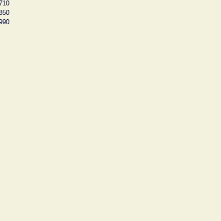
710
850
990