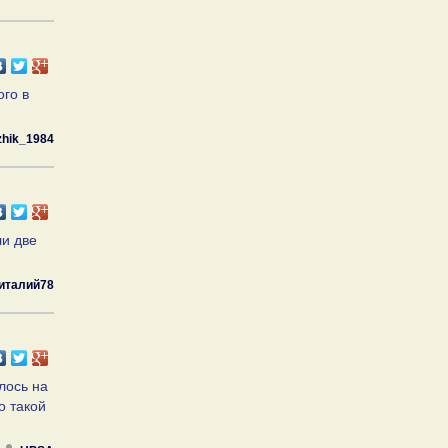
ого в
zhik_1984
ли две
италий78
ялось на
о такой