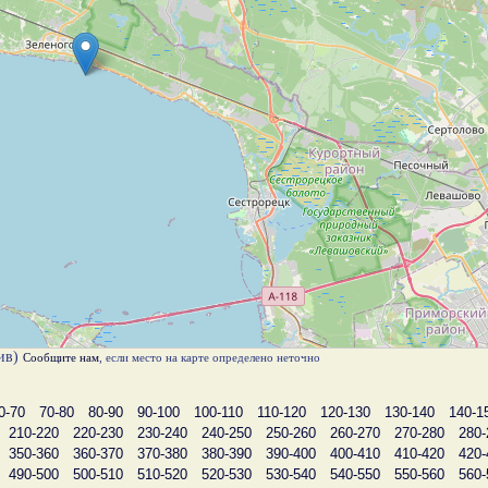
лив)
Сообщите нам
, если место на карте определено неточно
0-70
70-80
80-90
90-100
100-110
110-120
120-130
130-140
140-1
210-220
220-230
230-240
240-250
250-260
260-270
270-280
280-
350-360
360-370
370-380
380-390
390-400
400-410
410-420
420-
490-500
500-510
510-520
520-530
530-540
540-550
550-560
560-