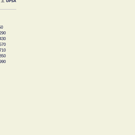
UPSA
50
290
430
570
710
850
990