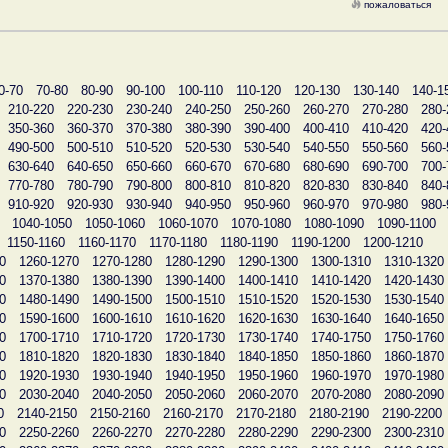
пожаловаться
0-70
70-80
80-90
90-100
100-110
110-120
120-130
130-140
140-1
210-220
220-230
230-240
240-250
250-260
260-270
270-280
280-
350-360
360-370
370-380
380-390
390-400
400-410
410-420
420-
490-500
500-510
510-520
520-530
530-540
540-550
550-560
560-
630-640
640-650
650-660
660-670
670-680
680-690
690-700
700-
770-780
780-790
790-800
800-810
810-820
820-830
830-840
840-
910-920
920-930
930-940
940-950
950-960
960-970
970-980
980-
1040-1050
1050-1060
1060-1070
1070-1080
1080-1090
1090-1100
1150-1160
1160-1170
1170-1180
1180-1190
1190-1200
1200-1210
0
1260-1270
1270-1280
1280-1290
1290-1300
1300-1310
1310-1320
0
1370-1380
1380-1390
1390-1400
1400-1410
1410-1420
1420-1430
0
1480-1490
1490-1500
1500-1510
1510-1520
1520-1530
1530-1540
0
1590-1600
1600-1610
1610-1620
1620-1630
1630-1640
1640-1650
0
1700-1710
1710-1720
1720-1730
1730-1740
1740-1750
1750-1760
0
1810-1820
1820-1830
1830-1840
1840-1850
1850-1860
1860-1870
0
1920-1930
1930-1940
1940-1950
1950-1960
1960-1970
1970-1980
0
2030-2040
2040-2050
2050-2060
2060-2070
2070-2080
2080-2090
0
2140-2150
2150-2160
2160-2170
2170-2180
2180-2190
2190-2200
0
2250-2260
2260-2270
2270-2280
2280-2290
2290-2300
2300-2310