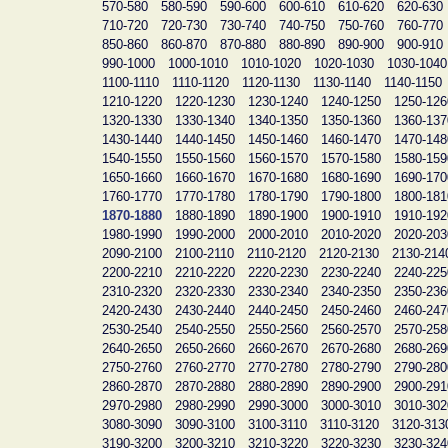
570-580
580-590
590-600
600-610
610-620
620-630
710-720
720-730
730-740
740-750
750-760
760-770
850-860
860-870
870-880
880-890
890-900
900-910
990-1000
1000-1010
1010-1020
1020-1030
1030-1040
1100-1110
1110-1120
1120-1130
1130-1140
1140-1150
1210-1220
1220-1230
1230-1240
1240-1250
1250-126
1320-1330
1330-1340
1340-1350
1350-1360
1360-137
1430-1440
1440-1450
1450-1460
1460-1470
1470-148
1540-1550
1550-1560
1560-1570
1570-1580
1580-159
1650-1660
1660-1670
1670-1680
1680-1690
1690-170
1760-1770
1770-1780
1780-1790
1790-1800
1800-181
1870-1880
1880-1890
1890-1900
1900-1910
1910-192
1980-1990
1990-2000
2000-2010
2010-2020
2020-203
2090-2100
2100-2110
2110-2120
2120-2130
2130-214
2200-2210
2210-2220
2220-2230
2230-2240
2240-225
2310-2320
2320-2330
2330-2340
2340-2350
2350-236
2420-2430
2430-2440
2440-2450
2450-2460
2460-247
2530-2540
2540-2550
2550-2560
2560-2570
2570-258
2640-2650
2650-2660
2660-2670
2670-2680
2680-269
2750-2760
2760-2770
2770-2780
2780-2790
2790-280
2860-2870
2870-2880
2880-2890
2890-2900
2900-291
2970-2980
2980-2990
2990-3000
3000-3010
3010-302
3080-3090
3090-3100
3100-3110
3110-3120
3120-313
3190-3200
3200-3210
3210-3220
3220-3230
3230-324