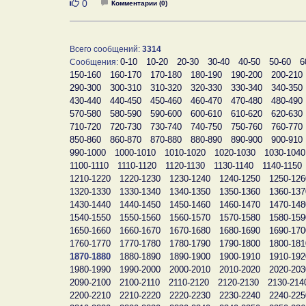
Нравится
0
Комментарии (0)
Всего сообщений:
3314
0-10
10-20
20-30
30-40
40-50
50-60
6
Сообщения:
150-160
160-170
170-180
180-190
190-200
200-210
290-300
300-310
310-320
320-330
330-340
340-350
430-440
440-450
450-460
460-470
470-480
480-490
570-580
580-590
590-600
600-610
610-620
620-630
710-720
720-730
730-740
740-750
750-760
760-770
850-860
860-870
870-880
880-890
890-900
900-910
990-1000
1000-1010
1010-1020
1020-1030
1030-1040
1100-1110
1110-1120
1120-1130
1130-1140
1140-1150
1210-1220
1220-1230
1230-1240
1240-1250
1250-126
1320-1330
1330-1340
1340-1350
1350-1360
1360-137
1430-1440
1440-1450
1450-1460
1460-1470
1470-148
1540-1550
1550-1560
1560-1570
1570-1580
1580-159
1650-1660
1660-1670
1670-1680
1680-1690
1690-170
1760-1770
1770-1780
1780-1790
1790-1800
1800-181
1870-1880
1880-1890
1890-1900
1900-1910
1910-192
1980-1990
1990-2000
2000-2010
2010-2020
2020-203
2090-2100
2100-2110
2110-2120
2120-2130
2130-214
2200-2210
2210-2220
2220-2230
2230-2240
2240-225