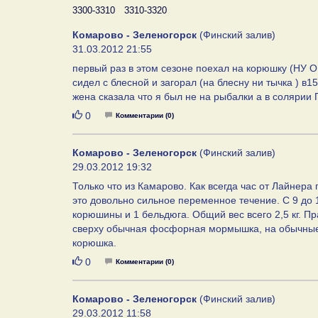
3300-3310
3310-3320
Комарово - Зеленогорск
(Финский залив)
31.03.2012 21:55
первый раз в этом сезоне поехал на корюшку (НУ 
сидел с блесной и загорал (на блесну ни тычка ) в
жена сказала что я был не на рыбалки а в соляр
Нравится
0
Комментарии (0)
Комарово - Зеленогорск
(Финский залив)
29.03.2012 19:32
Только что из Камарово. Как всегда час от Лайнера
это довольно сильное переменное течение. С 9 до 1
корюшины и 1 бельдюга. Общий вес всего 2,5 кг. 
сверху обычная фосфорная мормышка, на обычные 
корюшка.
Нравится
0
Комментарии (0)
Комарово - Зеленогорск
(Финский залив)
29.03.2012 11:58