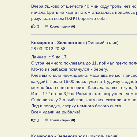
Вчера Ушково от шелеста 40 мин ходу тропы нет но
начала брать на карпа потом отказалась пришлось
результата всем НХНЧ берегите себя
Нравится
0
Комментарии (0)
Комарово - Зеленогорск
(Финский залив)
28.03.2012 20:58
Лайнер. с 9 до 17.
С утра немного поклевала до 11, поймал где-то пол
Кто-то из рыбаков потянулся к берегу.
Клев включили неожиданно. Часа два не мог присес
каждой). После 16.00 ловил уже на 1 удочку с одно
можно было еще половить. Клевала на все: окунь, б
Итог: 172 шт на 3,9 кг. Размер стал покрупнее, че
Спрашивал у 2-х рыбаков, как у них, сказали, что п
Лед в порядке, сверху немного белого снега.
Всем удачи на рыбалке!
Нравится
0
Комментарии (0)
Комарово - Зеленогорск
(Финский залив)