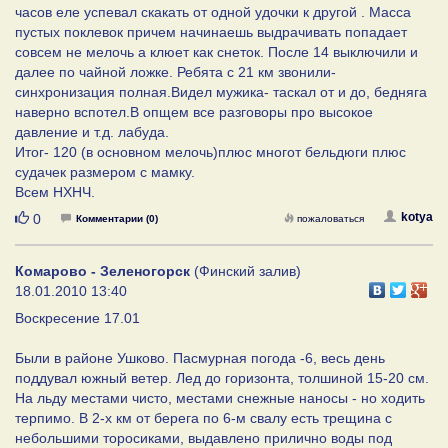
часов еле успевал скакать от одной удочки к другой . Масса
пустых поклевок причем начинаешь выдрачивать попадает
совсем не мелочь а клюет как снеток. После 14 выключили и
далее по чайной ложке. Ребята с 21 км звонили-
синхронизация полная.Видел мужика- таскал от и до, бедняга
наверно вспотел.В опщем все разговоры про высокое
давление и т.д. лабуда.
Итог- 120 (в основном мелочь)плюс многот бельдюги плюс
судачек размером с мамку.
Всем НХНЧ.
Нравится
kotya
0
Комментарии (0)
пожаловаться
Комарово - Зеленогорск
(Финский залив)
18.01.2010 13:40
Воскресение 17.01
Были в районе Ушково. Пасмурная погода -6, весь день
поддувал южный ветер. Лед до горизонта, толшиной 15-20 см.
На льду местами чисто, местами снежные наносы - но ходить
терпимо. В 2-х км от берега по 6-м свалу есть трещина с
небольшими торосиками, выдавлено прилично воды под