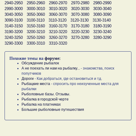
2940-2950
2950-2960
2960-2970
2970-2980
2980-2990
2990-3000
3000-3010
3010-3020
3020-3030
3030-3040
3040-3050
3050-3060
3060-3070
3070-3080
3080-3090
3090-3100
3100-3110
3110-3120
3120-3130
3130-3140
3140-3150
3150-3160
3160-3170
3170-3180
3180-3190
3190-3200
3200-3210
3210-3220
3220-3230
3230-3240
3240-3250
3250-3260
3260-3270
3270-3280
3280-3290
3290-3300
3300-3310
3310-3320
Похожие темы на
форуме:
Обсуждение рыбалок
А не поехать ли нам на рыбалку...
- знакомства, поиск
попутчиков
Дороги
- Как добраться, где остановиться и тд.
Рыбацкие места
- спросить про неизученные места для
рыбалки
Рыболовные базы. Отзывы.
Рыбалка в городской черте
Рыбалка на платниках
Большие рыболовные путешествия