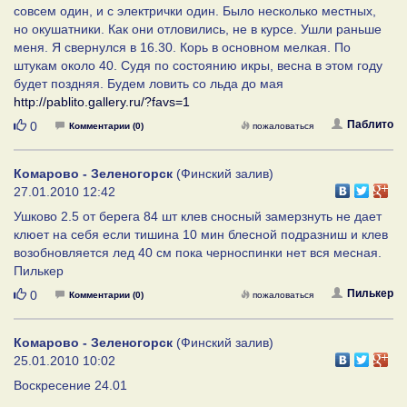
совсем один, и с электрички один. Было несколько местных,
но окушатники. Как они отловились, не в курсе. Ушли раньше
меня. Я свернулся в 16.30. Корь в основном мелкая. По
штукам около 40. Судя по состоянию икры, весна в этом году
будет поздняя. Будем ловить со льда до мая
http://pablito.gallery.ru/?favs=1
Нравится
Паблито
0
Комментарии (0)
пожаловаться
Комарово - Зеленогорск
(Финский залив)
27.01.2010 12:42
Ушково 2.5 от берега 84 шт клев сносный замерзнуть не дает
клюет на себя если тишина 10 мин блесной подразниш и клев
возобновляется лед 40 см пока черноспинки нет вся месная.
Пилькер
Нравится
Пилькер
0
Комментарии (0)
пожаловаться
Комарово - Зеленогорск
(Финский залив)
25.01.2010 10:02
Воскресение 24.01