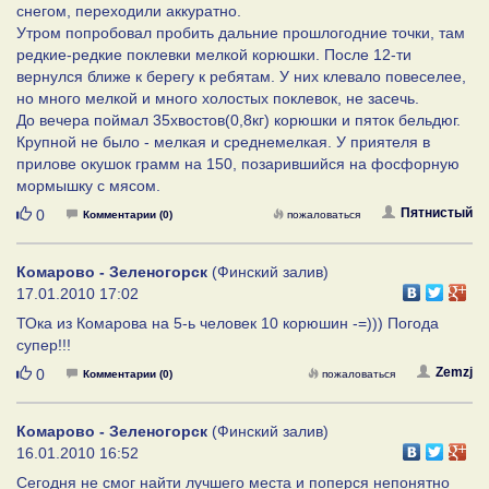
снегом, переходили аккуратно.
Утром попробовал пробить дальние прошлогодние точки, там
редкие-редкие поклевки мелкой корюшки. После 12-ти
вернулся ближе к берегу к ребятам. У них клевало повеселее,
но много мелкой и много холостых поклевок, не засечь.
До вечера поймал 35хвостов(0,8кг) корюшки и пяток бельдюг.
Крупной не было - мелкая и среднемелкая. У приятеля в
прилове окушок грамм на 150, позарившийся на фосфорную
мормышку с мясом.
Нравится
Пятнистый
0
Комментарии (0)
пожаловаться
Комарово - Зеленогорск
(Финский залив)
17.01.2010 17:02
ТОка из Комарова на 5-ь человек 10 корюшин -=))) Погода
супер!!!
Нравится
Zemzj
0
Комментарии (0)
пожаловаться
Комарово - Зеленогорск
(Финский залив)
16.01.2010 16:52
Сегодня не смог найти лучшего места и поперся непонятно