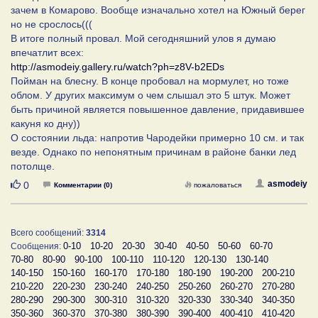
зачем в Комарово. Вообще изначально хотел на Южный берег
но не срослось(((
В итоге полный провал. Мой сегодняшний улов я думаю
впечатлит всех:
http://asmodeiy.gallery.ru/watch?ph=z8V-b2EDs
Пойман на блесну. В конце пробовал на мормулет, но тоже
облом. У других максимум о чем слышал это 5 штук. Может
быть причиной является повышенное давление, придавившее
какуня ко дну))
О состоянии льда: напротив Чародейки примерно 10 см. и так
везде. Однако по непонятным причинам в районе банки лед
потолще.
Нравится
asmodeiy
0
Комментарии (0)
пожаловаться
Всего сообщений:
3314
0-10
10-20
20-30
30-40
40-50
50-60
60-70
Сообщения:
70-80
80-90
90-100
100-110
110-120
120-130
130-140
140-150
150-160
160-170
170-180
180-190
190-200
200-210
210-220
220-230
230-240
240-250
250-260
260-270
270-280
280-290
290-300
300-310
310-320
320-330
330-340
340-350
350-360
360-370
370-380
380-390
390-400
400-410
410-420