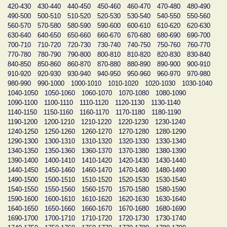
420-430
430-440
440-450
450-460
460-470
470-480
480-490
490-500
500-510
510-520
520-530
530-540
540-550
550-560
560-570
570-580
580-590
590-600
600-610
610-620
620-630
630-640
640-650
650-660
660-670
670-680
680-690
690-700
700-710
710-720
720-730
730-740
740-750
750-760
760-770
770-780
780-790
790-800
800-810
810-820
820-830
830-840
840-850
850-860
860-870
870-880
880-890
890-900
900-910
910-920
920-930
930-940
940-950
950-960
960-970
970-980
980-990
990-1000
1000-1010
1010-1020
1020-1030
1030-1040
1040-1050
1050-1060
1060-1070
1070-1080
1080-1090
1090-1100
1100-1110
1110-1120
1120-1130
1130-1140
1140-1150
1150-1160
1160-1170
1170-1180
1180-1190
1190-1200
1200-1210
1210-1220
1220-1230
1230-1240
1240-1250
1250-1260
1260-1270
1270-1280
1280-1290
1290-1300
1300-1310
1310-1320
1320-1330
1330-1340
1340-1350
1350-1360
1360-1370
1370-1380
1380-1390
1390-1400
1400-1410
1410-1420
1420-1430
1430-1440
1440-1450
1450-1460
1460-1470
1470-1480
1480-1490
1490-1500
1500-1510
1510-1520
1520-1530
1530-1540
1540-1550
1550-1560
1560-1570
1570-1580
1580-1590
1590-1600
1600-1610
1610-1620
1620-1630
1630-1640
1640-1650
1650-1660
1660-1670
1670-1680
1680-1690
1690-1700
1700-1710
1710-1720
1720-1730
1730-1740