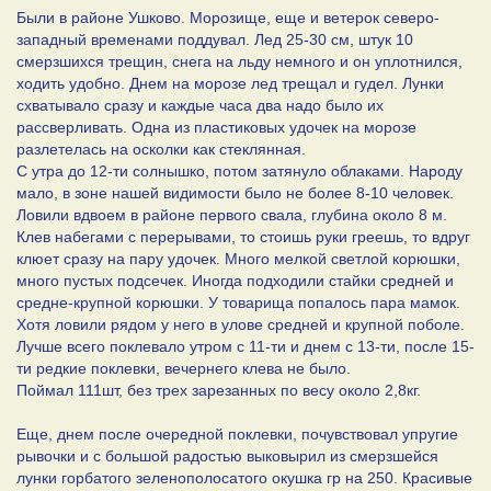
Были в районе Ушково. Морозище, еще и ветерок северо-
западный временами поддувал. Лед 25-30 см, штук 10
смерзшихся трещин, снега на льду немного и он уплотнился,
ходить удобно. Днем на морозе лед трещал и гудел. Лунки
схватывало сразу и каждые часа два надо было их
рассверливать. Одна из пластиковых удочек на морозе
разлетелась на осколки как стеклянная.
С утра до 12-ти солнышко, потом затянуло облаками. Народу
мало, в зоне нашей видимости было не более 8-10 человек.
Ловили вдвоем в районе первого свала, глубина около 8 м.
Клев набегами с перерывами, то стоишь руки греешь, то вдруг
клюет сразу на пару удочек. Много мелкой светлой корюшки,
много пустых подсечек. Иногда подходили стайки средней и
средне-крупной корюшки. У товарища попалось пара мамок.
Хотя ловили рядом у него в улове средней и крупной поболе.
Лучше всего поклевало утром с 11-ти и днем с 13-ти, после 15-
ти редкие поклевки, вечернего клева не было.
Поймал 111шт, без трех зарезанных по весу около 2,8кг.
Еще, днем после очередной поклевки, почувствовал упругие
рывочки и с большой радостью выковырил из смерзшейся
лунки горбатого зеленополосатого окушка гр на 250. Красивые