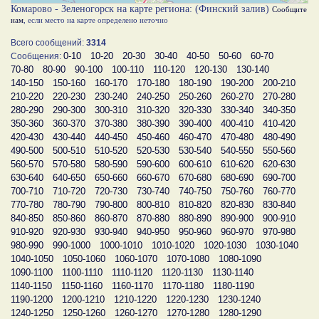
Комарово - Зеленогорск на карте региона: (Финский залив)
Сообщите
нам
, если место на карте определено неточно
Всего сообщений:
3314
0-10
10-20
20-30
30-40
40-50
50-60
60-70
Сообщения:
70-80
80-90
90-100
100-110
110-120
120-130
130-140
140-150
150-160
160-170
170-180
180-190
190-200
200-210
210-220
220-230
230-240
240-250
250-260
260-270
270-280
280-290
290-300
300-310
310-320
320-330
330-340
340-350
350-360
360-370
370-380
380-390
390-400
400-410
410-420
420-430
430-440
440-450
450-460
460-470
470-480
480-490
490-500
500-510
510-520
520-530
530-540
540-550
550-560
560-570
570-580
580-590
590-600
600-610
610-620
620-630
630-640
640-650
650-660
660-670
670-680
680-690
690-700
700-710
710-720
720-730
730-740
740-750
750-760
760-770
770-780
780-790
790-800
800-810
810-820
820-830
830-840
840-850
850-860
860-870
870-880
880-890
890-900
900-910
910-920
920-930
930-940
940-950
950-960
960-970
970-980
980-990
990-1000
1000-1010
1010-1020
1020-1030
1030-1040
1040-1050
1050-1060
1060-1070
1070-1080
1080-1090
1090-1100
1100-1110
1110-1120
1120-1130
1130-1140
1140-1150
1150-1160
1160-1170
1170-1180
1180-1190
1190-1200
1200-1210
1210-1220
1220-1230
1230-1240
1240-1250
1250-1260
1260-1270
1270-1280
1280-1290