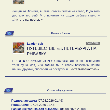
Лещам от Фомича, в Неве, совсем житья не стало, И до того
достало это рыб, Что принято на сходе рыбьем стало –
...
Читать полностью »
Новое в блогах
14.07.2026
Leader-spb
ПУТЕШЕСТВIE изѣ ПЕТЕРБУРГА НА
РЫБАЛКУ
ПРЕ� �ЮБИМОМУ ДРУГУ. Собира� �сь вновь, вспомнил
тебя душа моя, ибо только ты, в своем возвеличи вании
нашей дружбы, способен на поступки и ...
Читать полностью »
Самое обсуждаемое
Подводная охота
(
07.08.2026 01:49
)
Родбилдинг
(
07.08.2026 01:43
)
Разное (не только для рыбалки)!
(
06.08.2026 23:00
)