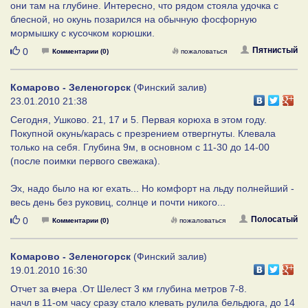
они там на глубине. Интересно, что рядом стояла удочка с
блесной, но окунь позарился на обычную фосфорную
мормышку с кусочком корюшки.
Нравится
Пятнистый
0
Комментарии (0)
пожаловаться
Комарово - Зеленогорск
(Финский залив)
23.01.2010 21:38
Сегодня, Ушково. 21, 17 и 5. Первая корюха в этом году.
Покупной окунь/карась с презрением отвергнуты. Клевала
только на себя. Глубина 9м, в основном с 11-30 до 14-00
(после поимки первого свежака).
Эх, надо было на юг ехать... Но комфорт на льду полнейший -
весь день без руковиц, солнце и почти никого...
Нравится
Полосатый
0
Комментарии (0)
пожаловаться
Комарово - Зеленогорск
(Финский залив)
19.01.2010 16:30
Отчет за вчера .От Шелест 3 км глубина метров 7-8.
начл в 11-ом часу сразу стало клевать рулила бельдюга, до 14