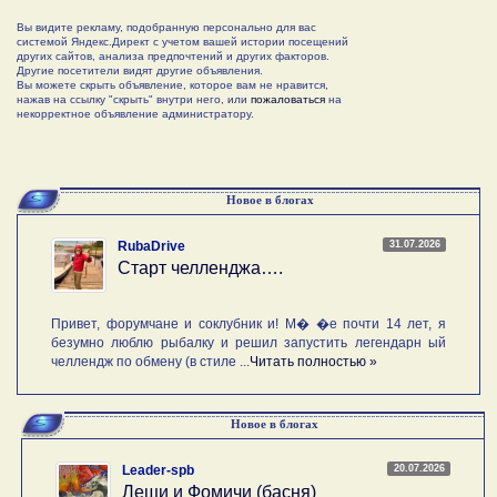
Вы видите рекламу, подобранную персонально для вас
системой Яндекс.Директ с учетом вашей истории посещений
других сайтов, анализа предпочтений и других факторов.
Другие посетители видят другие объявления.
Вы можете скрыть объявление, которое вам не нравится,
нажав на ссылку "скрыть" внутри него, или
пожаловаться
на
некорректное объявление администратору.
Новое в блогах
31.07.2026
RubaDrive
Старт челленджа….
Привет, форумчане и соклубник и! М� �е почти 14 лет, я
безумно люблю рыбалку и решил запустить легендарн ый
челлендж по обмену (в стиле ...
Читать полностью »
Новое в блогах
20.07.2026
Leader-spb
Лещи и Фомичи (басня)