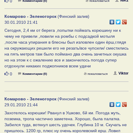
Нравится
NIK2
0
Комментарии (0)
пожаловаться
Комарово - Зеленогорск
(Финский залив)
30.01.2010 21:41
Сегодня, 2,4 км от берега ,попытки поймать корюшину ни к
чему не привели ,ловили на ромбы с подсадкой мотыля
,после часа упирания в блесны был изловлен один ёрш,глядя
на окружающих решили его не резать/все чупсили/ сместились
на пять метров там было поймано два очень зачетных окушка
но на этом к с ожалению все и закончилось погода супер
отдохнули никаких поджопников всем удачи
Нравится
Viktor
0
Комментарии (0)
пожаловаться
Комарово - Зеленогорск
(Финский залив)
29.01.2010 21:44
Захотелось корюшки! Рванул в Ушково, 6й км. Погода жуть,
поземка, тропа частично заметена. Хорошо, была палатка.
Забился туда, воткнул шесть удочек. Глубина 10 м. Скучать не
пришлось. 1200 гр, плюс ну очень королевский ерш. Ловил