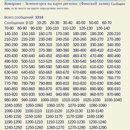
Комарово - Зеленогорск на карте региона: (Финский залив)
Сообщите
нам
, если место на карте определено неточно
Всего сообщений:
3314
0-10
10-20
20-30
30-40
40-50
50-60
60-70
Сообщения:
70-80
80-90
90-100
100-110
110-120
120-130
130-140
140-150
150-160
160-170
170-180
180-190
190-200
200-210
210-220
220-230
230-240
240-250
250-260
260-270
270-280
280-290
290-300
300-310
310-320
320-330
330-340
340-350
350-360
360-370
370-380
380-390
390-400
400-410
410-420
420-430
430-440
440-450
450-460
460-470
470-480
480-490
490-500
500-510
510-520
520-530
530-540
540-550
550-560
560-570
570-580
580-590
590-600
600-610
610-620
620-630
630-640
640-650
650-660
660-670
670-680
680-690
690-700
700-710
710-720
720-730
730-740
740-750
750-760
760-770
770-780
780-790
790-800
800-810
810-820
820-830
830-840
840-850
850-860
860-870
870-880
880-890
890-900
900-910
910-920
920-930
930-940
940-950
950-960
960-970
970-980
980-990
990-1000
1000-1010
1010-1020
1020-1030
1030-1040
1040-1050
1050-1060
1060-1070
1070-1080
1080-1090
1090-1100
1100-1110
1110-1120
1120-1130
1130-1140
1140-1150
1150-1160
1160-1170
1170-1180
1180-1190
1190-1200
1200-1210
1210-1220
1220-1230
1230-1240
1240-1250
1250-1260
1260-1270
1270-1280
1280-1290