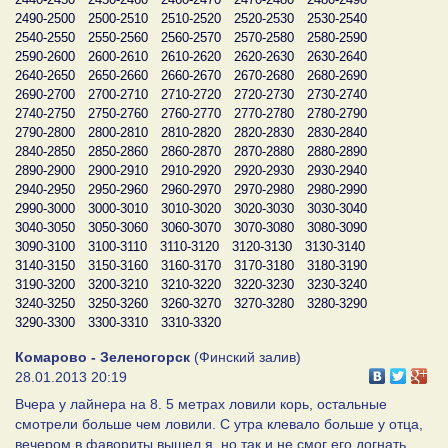
2490-2500
2500-2510
2510-2520
2520-2530
2530-2540
2540-2550
2550-2560
2560-2570
2570-2580
2580-2590
2590-2600
2600-2610
2610-2620
2620-2630
2630-2640
2640-2650
2650-2660
2660-2670
2670-2680
2680-2690
2690-2700
2700-2710
2710-2720
2720-2730
2730-2740
2740-2750
2750-2760
2760-2770
2770-2780
2780-2790
2790-2800
2800-2810
2810-2820
2820-2830
2830-2840
2840-2850
2850-2860
2860-2870
2870-2880
2880-2890
2890-2900
2900-2910
2910-2920
2920-2930
2930-2940
2940-2950
2950-2960
2960-2970
2970-2980
2980-2990
2990-3000
3000-3010
3010-3020
3020-3030
3030-3040
3040-3050
3050-3060
3060-3070
3070-3080
3080-3090
3090-3100
3100-3110
3110-3120
3120-3130
3130-3140
3140-3150
3150-3160
3160-3170
3170-3180
3180-3190
3190-3200
3200-3210
3210-3220
3220-3230
3230-3240
3240-3250
3250-3260
3260-3270
3270-3280
3280-3290
3290-3300
3300-3310
3310-3320
Комарово - Зеленогорск
(Финский залив)
28.01.2013 20:19
Вчера у лайнера на 8. 5 метрах ловили корь, остальные
смотрели больше чем ловили. С утра клевало больше у отца,
вечером в фавориты вышел я, но так и не смог его догнать.