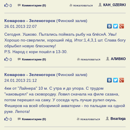
Нравится
КАH_OZERKI
0
Комментарии (0)
пожаловаться
Комарово - Зеленогорск
(Финский залив)
26.01.2013 22:07
Сегодня. Ушково. Пытались поймать рыбу на блёснА. Увы!
Хорошо по-сверлили, хороший лёд. Итог:1,4,3,1 шт. Слава богу
обрыбил новую блеснилку!
P.S. Народ с кори пошёл в 13-30.
Нравится
АЛИВКО
0
Комментарии (0)
пожаловаться
Комарово - Зеленогорск
(Финский залив)
24.01.2013 21:12
4км от "Лайнера" 10 м. С утра и до упора. С трудом
"наковырял" на сковородку. Ловил сначала на филе сазана,
потом перешел на саму. У соседа чуть лучше рулил окунь.
Фишеров на всей обозримой акватории - по пальцам на одной
руке. Лепота!
Нравится
Bearloga
0
Комментарии (0)
пожаловаться