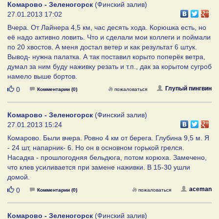
Комарово - Зеленогорск
(Финский залив)
27.01.2013 17:02
Вчера. От Лайнера 4,5 км, час десять хода. Корюшка есть, но
её надо активно ловить. Что и сделали мои коллеги и поймали
по 20 хвостов. А меня достал ветер и как результат 6 штук.
Вывод- нужна палатка. А так поставил корыто поперёк ветра,
думал за ним буду наживку резать и т.п., дак за корытом сугроб
намело выше бортов.
Нравится
Глупый пингвин
0
Комментарии (0)
пожаловаться
Комарово - Зеленогорск
(Финский залив)
27.01.2013 15:24
Комарово. Были вчера. Ровно 4 км от берега. Глубина 9,5 м. Я
- 24 шт, напарник- 6. Но он в основном горькой грелся.
Насадка - прошлогодняя бельдюга, потом корюха. Замечено,
что клев усиливается при замене наживки. В 15-30 ушли
домой.
Нравится
aceman
0
Комментарии (0)
пожаловаться
Комарово - Зеленогорск
(Финский залив)