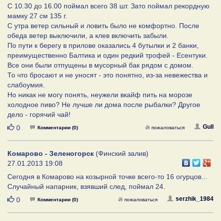
С 10.30 до 16.00 поймал всего 38 шт. Зато поймал рекордную
мамку 27 см 135 г.
С утра ветер сильный и ловить было не комфортно. После
обеда ветер выключили, а клев включить забыли.
По пути к берегу в прилове оказались 4 бутылки и 2 банки,
преимущественно Балтика и один редкий трофей - Есентуки.
Все они были отпущены в мусорный бак рядом с домом.
То что бросают и не уносят - это понятно, из-за невежества и
слабоумия.
Но никак не могу понять, неужели вкайф пить на морозе
холодное пиво? Не лучше ли дома после рыбалки? Другое
дело - горячий чай!
Нравится
Gull
0
Комментарии (0)
пожаловаться
Комарово - Зеленогорск
(Финский залив)
27.01.2013 19:08
Сегодня в Комарово на козырной точке всего-то 16 огурцов...
Случайный напарник, взявший след, поймал 24.
Нравится
serzhik_1984
0
Комментарии (0)
пожаловаться