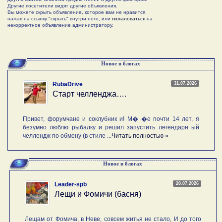
Другие посетители видят другие объявления.
Вы можете скрыть объявление, которое вам не нравится,
нажав на ссылку "скрыть" внутри него, или
пожаловаться
на
некорректное объявление администратору.
Новое в блогах
31.07.2026
RubaDrive
Старт челленджа….
Привет, форумчане и соклубник и! М� �е почти 14 лет, я
безумно люблю рыбалку и решил запустить легендарн ый
челлендж по обмену (в стиле ...
Читать полностью »
Новое в блогах
20.07.2026
Leader-spb
Лещи и Фомичи (басня)
Лещам от Фомича, в Неве, совсем житья не стало, И до того