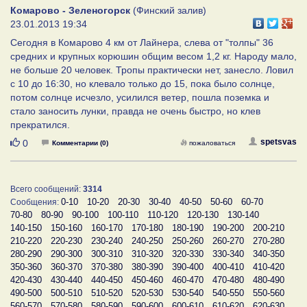
Комарово - Зеленогорск
(Финский залив)
23.01.2013 19:34
Сегодня в Комарово 4 км от Лайнера, слева от "толпы" 36
средних и крупных корюшин общим весом 1,2 кг. Народу мало,
не больше 20 человек. Тропы практически нет, занесло. Ловил
с 10 до 16:30, но клевало только до 15, пока было солнце,
потом солнце исчезло, усилился ветер, пошла поземка и
стало заносить лунки, правда не очень быстро, но клев
прекратился.
Нравится
spetsvas
0
Комментарии (0)
пожаловаться
Всего сообщений:
3314
0-10
10-20
20-30
30-40
40-50
50-60
60-70
Сообщения:
70-80
80-90
90-100
100-110
110-120
120-130
130-140
140-150
150-160
160-170
170-180
180-190
190-200
200-210
210-220
220-230
230-240
240-250
250-260
260-270
270-280
280-290
290-300
300-310
310-320
320-330
330-340
340-350
350-360
360-370
370-380
380-390
390-400
400-410
410-420
420-430
430-440
440-450
450-460
460-470
470-480
480-490
490-500
500-510
510-520
520-530
530-540
540-550
550-560
560-570
570-580
580-590
590-600
600-610
610-620
620-630