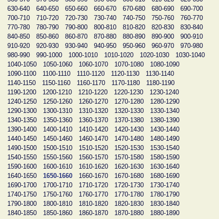
630-640
640-650
650-660
660-670
670-680
680-690
690-700
700-710
710-720
720-730
730-740
740-750
750-760
760-770
770-780
780-790
790-800
800-810
810-820
820-830
830-840
840-850
850-860
860-870
870-880
880-890
890-900
900-910
910-920
920-930
930-940
940-950
950-960
960-970
970-980
980-990
990-1000
1000-1010
1010-1020
1020-1030
1030-1040
1040-1050
1050-1060
1060-1070
1070-1080
1080-1090
1090-1100
1100-1110
1110-1120
1120-1130
1130-1140
1140-1150
1150-1160
1160-1170
1170-1180
1180-1190
1190-1200
1200-1210
1210-1220
1220-1230
1230-1240
1240-1250
1250-1260
1260-1270
1270-1280
1280-1290
1290-1300
1300-1310
1310-1320
1320-1330
1330-1340
1340-1350
1350-1360
1360-1370
1370-1380
1380-1390
1390-1400
1400-1410
1410-1420
1420-1430
1430-1440
1440-1450
1450-1460
1460-1470
1470-1480
1480-1490
1490-1500
1500-1510
1510-1520
1520-1530
1530-1540
1540-1550
1550-1560
1560-1570
1570-1580
1580-1590
1590-1600
1600-1610
1610-1620
1620-1630
1630-1640
1640-1650
1650-1660
1660-1670
1670-1680
1680-1690
1690-1700
1700-1710
1710-1720
1720-1730
1730-1740
1740-1750
1750-1760
1760-1770
1770-1780
1780-1790
1790-1800
1800-1810
1810-1820
1820-1830
1830-1840
1840-1850
1850-1860
1860-1870
1870-1880
1880-1890