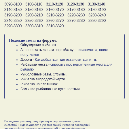
3090-3100
3100-3110
3110-3120
3120-3130
3130-3140
3140-3150
3150-3160
3160-3170
3170-3180
3180-3190
3190-3200
3200-3210
3210-3220
3220-3230
3230-3240
3240-3250
3250-3260
3260-3270
3270-3280
3280-3290
3290-3300
3300-3310
3310-3320
Похожие темы на
форуме:
Обсуждение рыбалок
А не поехать ли нам на рыбалку...
- знакомства, поиск
попутчиков
Дороги
- Как добраться, где остановиться и тд.
Рыбацкие места
- спросить про неизученные места для
рыбалки
Рыболовные базы. Отзывы.
Рыбалка в городской черте
Рыбалка на платниках
Большие рыболовные путешествия
Вы видите рекламу, подобранную персонально для вас
системой Яндекс.Директ с учетом вашей истории посещений
других сайтов, анализа предпочтений и других факторов.