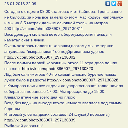
26.01.2013 22:09
Сегодня с отцом в 09:00 стартовали от Лайнера. Тропы видно
не было,т.к. за ночь всё замело снегом. Час ходьбы напрямую-
и мы на 8.5 метрах,дальше основной толпы на метров
400.http://vk.com/photo386907_297130811
Весь день дул сильный ветер к берегу,морозил пальцы и
наметал снег в лунки.
Очень хотелось наловить корюшки,поэтому мы не теряли
энтузиазма,"выдразнивая" её подёргиванием удочек
http://vk.com/photo386907_297130802
После поимки первой корюшины около 11 утра дело пошло
веселее:
http://vk.com/photo386907_297130820
Лёд был сантиметров 40-по самый шнек,но бурение новых
лунок было в радость!
http://vk.com/photo386907_297130828
в Комарово почти все сидели до упора:основная толпа начала
собираться нераньше 17:00. Мы просидели до 18:00.
Клевало втечение всего дня,но плохо.
Вход без воды,на выходе кто-то немного ввалился под самым
берегом.
Итоговый улов на двоих составил 24 штуки(3 порезаны)
http://vk.com/photo386907_297130839
Рыбалкой довольны!