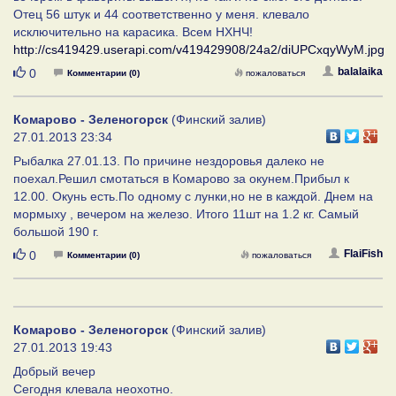
Отец 56 штук и 44 соответственно у меня. клевало
исключительно на карасика. Всем НХНЧ!
http://cs419429.userapi.com/v419429908/24a2/diUPCxqyWyM.jpg
Нравится
balalaika
0
Комментарии (0)
пожаловаться
Комарово - Зеленогорск
(Финский залив)
27.01.2013 23:34
Рыбалка 27.01.13. По причине нездоровья далеко не
поехал.Решил смотаться в Комарово за окунем.Прибыл к
12.00. Окунь есть.По одному с лунки,но не в каждой. Днем на
мормыху , вечером на железо. Итого 11шт на 1.2 кг. Самый
большой 190 г.
Нравится
FlaiFish
0
Комментарии (0)
пожаловаться
Комарово - Зеленогорск
(Финский залив)
27.01.2013 19:43
Добрый вечер
Сегодня клевала неохотно.