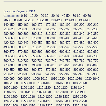
Всего сообщений:
3314
0-10
10-20
20-30
30-40
40-50
50-60
60-70
Сообщения:
70-80
80-90
90-100
100-110
110-120
120-130
130-140
140-150
150-160
160-170
170-180
180-190
190-200
200-210
210-220
220-230
230-240
240-250
250-260
260-270
270-280
280-290
290-300
300-310
310-320
320-330
330-340
340-350
350-360
360-370
370-380
380-390
390-400
400-410
410-420
420-430
430-440
440-450
450-460
460-470
470-480
480-490
490-500
500-510
510-520
520-530
530-540
540-550
550-560
560-570
570-580
580-590
590-600
600-610
610-620
620-630
630-640
640-650
650-660
660-670
670-680
680-690
690-700
700-710
710-720
720-730
730-740
740-750
750-760
760-770
770-780
780-790
790-800
800-810
810-820
820-830
830-840
840-850
850-860
860-870
870-880
880-890
890-900
900-910
910-920
920-930
930-940
940-950
950-960
960-970
970-980
980-990
990-1000
1000-1010
1010-1020
1020-1030
1030-1040
1040-1050
1050-1060
1060-1070
1070-1080
1080-1090
1090-1100
1100-1110
1110-1120
1120-1130
1130-1140
1140-1150
1150-1160
1160-1170
1170-1180
1180-1190
1190-1200
1200-1210
1210-1220
1220-1230
1230-1240
1240-1250
1250-1260
1260-1270
1270-1280
1280-1290
1290-1300
1300-1310
1310-1320
1320-1330
1330-1340