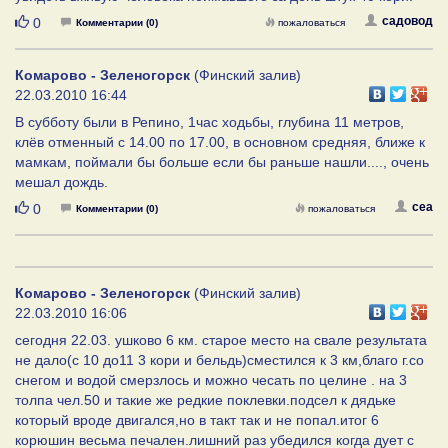
Нравится
садовод
0
Комментарии (0)
пожаловаться
Комарово - Зеленогорск
(Финский залив)
22.03.2010 16:44
В субботу были в Репино, 1час ходьбы, глубина 11 метров,
клёв отменный с 14.00 по 17.00, в основном средняя, ближе к
мамкам, поймали бы больше если бы раньше нашли...., очень
мешал дождь.
Нравится
cea
0
Комментарии (0)
пожаловаться
Комарово - Зеленогорск
(Финский залив)
22.03.2010 16:06
сегодня 22.03. ушково 6 км. старое место на свале результата
не дало(с 10 до11 3 кори и бельдь)сместился к 3 км,благо г.со
снегом и водой смерзлось и можно чесать по целине . на 3
толпа чел.50 и такие же редкие поклевки.подсел к дядьке
который вроде двигался,но в такт так и не попал.итог 6
корюшин весьма печален.лишний раз убедился когда дует с