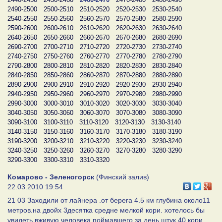
2490-2500
2500-2510
2510-2520
2520-2530
2530-2540
2540-2550
2550-2560
2560-2570
2570-2580
2580-2590
2590-2600
2600-2610
2610-2620
2620-2630
2630-2640
2640-2650
2650-2660
2660-2670
2670-2680
2680-2690
2690-2700
2700-2710
2710-2720
2720-2730
2730-2740
2740-2750
2750-2760
2760-2770
2770-2780
2780-2790
2790-2800
2800-2810
2810-2820
2820-2830
2830-2840
2840-2850
2850-2860
2860-2870
2870-2880
2880-2890
2890-2900
2900-2910
2910-2920
2920-2930
2930-2940
2940-2950
2950-2960
2960-2970
2970-2980
2980-2990
2990-3000
3000-3010
3010-3020
3020-3030
3030-3040
3040-3050
3050-3060
3060-3070
3070-3080
3080-3090
3090-3100
3100-3110
3110-3120
3120-3130
3130-3140
3140-3150
3150-3160
3160-3170
3170-3180
3180-3190
3190-3200
3200-3210
3210-3220
3220-3230
3230-3240
3240-3250
3250-3260
3260-3270
3270-3280
3280-3290
3290-3300
3300-3310
3310-3320
Комарово - Зеленогорск
(Финский залив)
22.03.2010 19:54
21 03 Заходили от лайнера .от берега 4.5 км глубина около11
метров.на двойх 3десятка средне мелкой кори. хотелось бы
увидеть вживую человека поймавшего за день штук 40 кори.