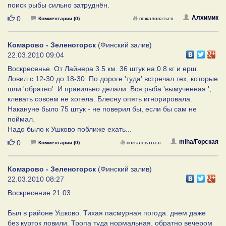
поиск рыбы сильно затруднён.
Нравится
Алхимик
0
Комментарии (0)
пожаловаться
Комарово - Зеленогорск
(Финский залив)
22.03.2010 09:04
Воскресенье. От Лайнера 3.5 км. 36 штук на 0.8 кг и ерш.
Ловил с 12-30 до 18-30. По дороге 'туда' встречал тех, которые
шли 'обратно'. И правильно делали. Вся рыба 'вымученная ',
клевать совсем не хотела. Блесну опять игнорировала.
Накануне было 75 штук - не поверил бы, если бы сам не
поймал.
Надо было к Ушково поближе ехать...
Нравится
miha/Горская
0
Комментарии (0)
пожаловаться
Комарово - Зеленогорск
(Финский залив)
22.03.2010 08:27
Воскресение 21.03.
Был в районе Ушково. Тихая пасмурная погода. днем даже
без курток ловили. Тропа туда нормальная, обратно вечером