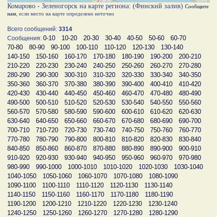
Комарово - Зеленогорск на карте региона: (Финский залив)
Сообщите
нам
, если место на карте определено неточно
Всего сообщений:
3314
0-10
10-20
20-30
30-40
40-50
50-60
60-70
Сообщения:
70-80
80-90
90-100
100-110
110-120
120-130
130-140
140-150
150-160
160-170
170-180
180-190
190-200
200-210
210-220
220-230
230-240
240-250
250-260
260-270
270-280
280-290
290-300
300-310
310-320
320-330
330-340
340-350
350-360
360-370
370-380
380-390
390-400
400-410
410-420
420-430
430-440
440-450
450-460
460-470
470-480
480-490
490-500
500-510
510-520
520-530
530-540
540-550
550-560
560-570
570-580
580-590
590-600
600-610
610-620
620-630
630-640
640-650
650-660
660-670
670-680
680-690
690-700
700-710
710-720
720-730
730-740
740-750
750-760
760-770
770-780
780-790
790-800
800-810
810-820
820-830
830-840
840-850
850-860
860-870
870-880
880-890
890-900
900-910
910-920
920-930
930-940
940-950
950-960
960-970
970-980
980-990
990-1000
1000-1010
1010-1020
1020-1030
1030-1040
1040-1050
1050-1060
1060-1070
1070-1080
1080-1090
1090-1100
1100-1110
1110-1120
1120-1130
1130-1140
1140-1150
1150-1160
1160-1170
1170-1180
1180-1190
1190-1200
1200-1210
1210-1220
1220-1230
1230-1240
1240-1250
1250-1260
1260-1270
1270-1280
1280-1290