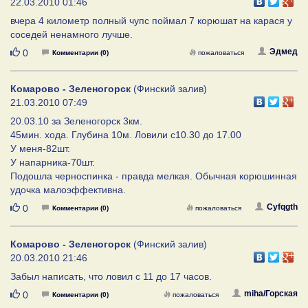
22.03.2010 01:46
вчера 4 километр полный чупс поймал 7 корюшат на карася у
соседей ненамного лучше.
Нравится
Эдмед
0
Комментарии (0)
пожаловаться
Комарово - Зеленогорск
(Финский залив)
21.03.2010 07:49
20.03.10 за Зеленогорск 3км.
45мин. хода. Глубина 10м. Ловили с10.30 до 17.00
У меня-82шт.
У напарника-70шт.
Подошла черноспинка - правда мелкая. Обычная корюшинная
удочка малоэффективна.
Нравится
Cyfqgth
0
Комментарии (0)
пожаловаться
Комарово - Зеленогорск
(Финский залив)
20.03.2010 21:46
Забыл написать, что ловил с 11 до 17 часов.
Нравится
miha/Горская
0
Комментарии (0)
пожаловаться