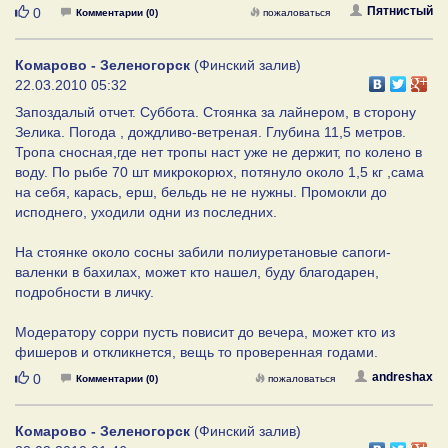
Нравится
Пятнистый
0
Комментарии (0)
пожаловаться
Комарово - Зеленогорск
(Финский залив)
22.03.2010 05:32
Запоздалый отчет. Суббота. Стоянка за лайнером, в сторону
Зелика. Погода , дождливо-ветреная. Глубина 11,5 метров.
Тропа сносная,где нет тропы наст уже не держит, по колено в
воду. По рыбе 70 шт микрокорюх, потянуло около 1,5 кг ,сама
на себя, карась, ерш, бельдь не не нужны. Промокли до
исподнего, уходили одни из последних.
На стоянке около сосны забили полиуретановые сапоги-
валенки в бахилах, может кто нашел, буду благодарен,
подробности в личку.
Модератору сорри пусть повисит до вечера, может кто из
фишеров и откликнется, вещь то проверенная годами.
Нравится
andreshax
0
Комментарии (0)
пожаловаться
Комарово - Зеленогорск
(Финский залив)