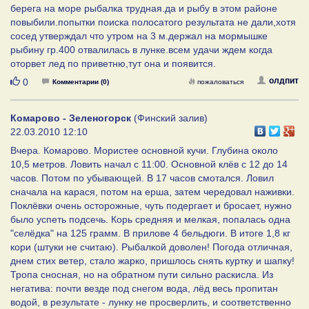
берега на море рыбалка трудная.да и рыбу в этом районе
повыбили.попытки поиска полосатого результата не дали,хотя
сосед утверждал что утром на 3 м.держал на мормышке
рыбину гр.400 отвалилась в лунке.всем удачи ждем когда
оторвет лед по приветню,тут она и появится.
Нравится
олдпит
0
Комментарии (0)
пожаловаться
Комарово - Зеленогорск
(Финский залив)
22.03.2010 12:10
Вчера. Комарово. Мористее основной кучи. Глубина около
10,5 метров. Ловить начал с 11:00. Основной клёв с 12 до 14
часов. Потом по убывающей. В 17 часов смотался. Ловил
сначала на карася, потом на ерша, затем чередовал наживки.
Поклёвки очень осторожные, чуть подергает и бросает, нужно
было успеть подсечь. Корь средняя и мелкая, попалась одна
"селёдка" на 125 грамм. В прилове 4 бельдюги. В итоге 1,8 кг
кори (штуки не считаю). Рыбалкой доволен! Погода отличная,
днем стих ветер, стало жарко, пришлось снять куртку и шапку!
Тропа сносная, но на обратном пути сильно раскисла. Из
негатива: почти везде под снегом вода, лёд весь пропитан
водой, в результате - лунку не просверлить, и соответственно