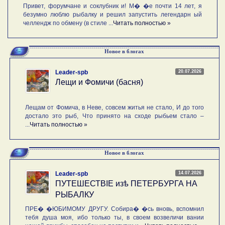
Привет, форумчане и соклубник и! М� �е почти 14 лет, я
безумно люблю рыбалку и решил запустить легендарн ый
челлендж по обмену (в стиле ...
Читать полностью »
Новое в блогах
20.07.2026
Leader-spb
Лещи и Фомичи (басня)
Лещам от Фомича, в Неве, совсем житья не стало, И до того
достало это рыб, Что принято на сходе рыбьем стало –
...
Читать полностью »
Новое в блогах
14.07.2026
Leader-spb
ПУТЕШЕСТВIE изѣ ПЕТЕРБУРГА НА
РЫБАЛКУ
ПРЕ� �ЮБИМОМУ ДРУГУ. Собира� �сь вновь, вспомнил
тебя душа моя, ибо только ты, в своем возвеличи вании