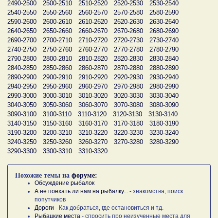
2490-2500
2500-2510
2510-2520
2520-2530
2530-2540
2540-2550
2550-2560
2560-2570
2570-2580
2580-2590
2590-2600
2600-2610
2610-2620
2620-2630
2630-2640
2640-2650
2650-2660
2660-2670
2670-2680
2680-2690
2690-2700
2700-2710
2710-2720
2720-2730
2730-2740
2740-2750
2750-2760
2760-2770
2770-2780
2780-2790
2790-2800
2800-2810
2810-2820
2820-2830
2830-2840
2840-2850
2850-2860
2860-2870
2870-2880
2880-2890
2890-2900
2900-2910
2910-2920
2920-2930
2930-2940
2940-2950
2950-2960
2960-2970
2970-2980
2980-2990
2990-3000
3000-3010
3010-3020
3020-3030
3030-3040
3040-3050
3050-3060
3060-3070
3070-3080
3080-3090
3090-3100
3100-3110
3110-3120
3120-3130
3130-3140
3140-3150
3150-3160
3160-3170
3170-3180
3180-3190
3190-3200
3200-3210
3210-3220
3220-3230
3230-3240
3240-3250
3250-3260
3260-3270
3270-3280
3280-3290
3290-3300
3300-3310
3310-3320
Похожие темы на
форуме:
Обсуждение рыбалок
А не поехать ли нам на рыбалку...
- знакомства, поиск
попутчиков
Дороги
- Как добраться, где остановиться и тд.
Рыбацкие места
- спросить про неизученные места для