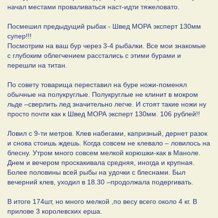
начал местами проваливаться наст-идти тяжеловато.
Посмешил предыдущий рыбак - Швед МОРА эксперт 130мм
супер!!!
Посмотрим на ваш бур через 3-4 рыбалки. Все мои знакомые
с глубоким облегчением расстались с этими бурами и
перешли на титан.
По совету товарища переставил на буре ножи-поменял
обычные на полукруглые. Полукруглые не клинит в мокром
льде –сверлить лед значительно легче. И стоят такие ножи ну
просто почти как к Швед МОРА эксперт 130мм. 106 рублей!!
Ловил с 9-ти метров. Клев набегами, капризный, дернет разок
и снова стоишь ждешь. Когда совсем не клевало – ловилось на
блесну. Утром много совсем мелкой корюшки-как в Маноле.
Днем и вечером проскакивала средняя, иногда и крупная.
Более половины всей рыбы на удочки с блеснами. Был
вечерний клев, уходил в 18.30 –продолжала подергивать.
В итоге 174шт, но много мелкой ,по весу всего около 4 кг. В
прилове 3 королевских ерша.