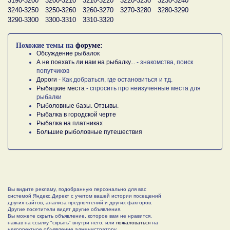
3190-3200
3200-3210
3210-3220
3220-3230
3230-3240
3240-3250
3250-3260
3260-3270
3270-3280
3280-3290
3290-3300
3300-3310
3310-3320
Похожие темы на
форуме:
Обсуждение рыбалок
А не поехать ли нам на рыбалку...
- знакомства, поиск
попутчиков
Дороги
- Как добраться, где остановиться и тд.
Рыбацкие места
- спросить про неизученные места для
рыбалки
Рыболовные базы. Отзывы.
Рыбалка в городской черте
Рыбалка на платниках
Большие рыболовные путешествия
Вы видите рекламу, подобранную персонально для вас
системой Яндекс.Директ с учетом вашей истории посещений
других сайтов, анализа предпочтений и других факторов.
Другие посетители видят другие объявления.
Вы можете скрыть объявление, которое вам не нравится,
нажав на ссылку "скрыть" внутри него, или
пожаловаться
на
некорректное объявление администратору.