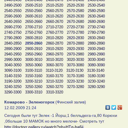
2490-2500
2500-2510
2510-2520
2520-2530
2530-2540
2540-2550
2550-2560
2560-2570
2570-2580
2580-2590
2590-2600
2600-2610
2610-2620
2620-2630
2630-2640
2640-2650
2650-2660
2660-2670
2670-2680
2680-2690
2690-2700
2700-2710
2710-2720
2720-2730
2730-2740
2740-2750
2750-2760
2760-2770
2770-2780
2780-2790
2790-2800
2800-2810
2810-2820
2820-2830
2830-2840
2840-2850
2850-2860
2860-2870
2870-2880
2880-2890
2890-2900
2900-2910
2910-2920
2920-2930
2930-2940
2940-2950
2950-2960
2960-2970
2970-2980
2980-2990
2990-3000
3000-3010
3010-3020
3020-3030
3030-3040
3040-3050
3050-3060
3060-3070
3070-3080
3080-3090
3090-3100
3100-3110
3110-3120
3120-3130
3130-3140
3140-3150
3150-3160
3160-3170
3170-3180
3180-3190
3190-3200
3200-3210
3210-3220
3220-3230
3230-3240
3240-3250
3250-3260
3260-3270
3270-3280
3280-3290
3290-3300
3300-3310
3310-3320
Комарово - Зеленогорск
(Финский залив)
12.02.2009 21:24
Сегодня были тут Зелек -1 Йорш,1 белльдюга-га,80 Корюхи
,0больше 10 МАМОК но много мелочи- Смотреть тут
http://doctorr.gallery.ru/watch?ph=HTg-ba6ij