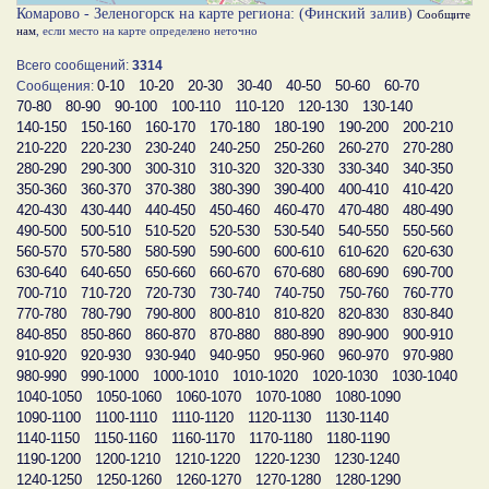
Комарово - Зеленогорск на карте региона: (Финский залив)
Сообщите
нам
, если место на карте определено неточно
Всего сообщений:
3314
0-10
10-20
20-30
30-40
40-50
50-60
60-70
Сообщения:
70-80
80-90
90-100
100-110
110-120
120-130
130-140
140-150
150-160
160-170
170-180
180-190
190-200
200-210
210-220
220-230
230-240
240-250
250-260
260-270
270-280
280-290
290-300
300-310
310-320
320-330
330-340
340-350
350-360
360-370
370-380
380-390
390-400
400-410
410-420
420-430
430-440
440-450
450-460
460-470
470-480
480-490
490-500
500-510
510-520
520-530
530-540
540-550
550-560
560-570
570-580
580-590
590-600
600-610
610-620
620-630
630-640
640-650
650-660
660-670
670-680
680-690
690-700
700-710
710-720
720-730
730-740
740-750
750-760
760-770
770-780
780-790
790-800
800-810
810-820
820-830
830-840
840-850
850-860
860-870
870-880
880-890
890-900
900-910
910-920
920-930
930-940
940-950
950-960
960-970
970-980
980-990
990-1000
1000-1010
1010-1020
1020-1030
1030-1040
1040-1050
1050-1060
1060-1070
1070-1080
1080-1090
1090-1100
1100-1110
1110-1120
1120-1130
1130-1140
1140-1150
1150-1160
1160-1170
1170-1180
1180-1190
1190-1200
1200-1210
1210-1220
1220-1230
1230-1240
1240-1250
1250-1260
1260-1270
1270-1280
1280-1290