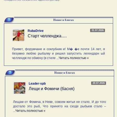
Новое в блогах
31.07.2026
RubaDrive
Старт челленджа….
Привет, форумчане и соклубник и! М� �е почти 14 лет, я
безумно люблю рыбалку и решил запустить легендарн ый
челлендж по обмену (в стиле ...
Читать полностью »
Новое в блогах
20.07.2026
Leader-spb
Лещи и Фомичи (басня)
Лещам от Фомича, в Неве, совсем житья не стало, И до того
достало это рыб, Что принято на сходе рыбьем стало –
...
Читать полностью »