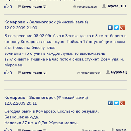
Нравится
Toyota_101
0
Комментарии (0)
пожаловаться
Комарово - Зеленогорск
(Финский залив)
12.02.2009 21:00
В воскресение 08.02.09г. был в Зелике где то в 3 км от берега в
сторону Комарова ловил окуня. Поймал 17 штук общим весом
2 кг. Ловил на блесну, клев
волнами - то стучит в каждой лунке, то выключатель
выключают и тишина на час потом снова стукнет. Всем удачи.
Муромец
Нравится
муромец
0
Комментарии (0)
пожаловаться
Комарово - Зеленогорск
(Финский залив)
12.02.2009 20:11
Сегодня были в Комарово. Скользко до безумия.
Без кошек никуда.
Наловил 37 шт. = 0,7кг. Жуткая мелочь.
Нравится
Mikele
0
Комментарии (0)
пожаловаться