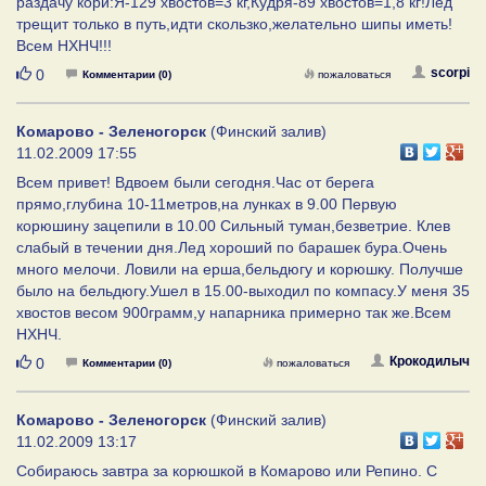
раздачу кори:Я-129 хвостов=3 кг,Кудря-89 хвостов=1,8 кг!Лёд
трещит только в путь,идти скользко,желательно шипы иметь!
Всем НХНЧ!!!
Нравится
scorpi
0
Комментарии (0)
пожаловаться
Комарово - Зеленогорск
(Финский залив)
11.02.2009 17:55
Всем привет! Вдвоем были сегодня.Час от берега
прямо,глубина 10-11метров,на лунках в 9.00 Первую
корюшину зацепили в 10.00 Сильный туман,безветрие. Клев
слабый в течении дня.Лед хороший по барашек бура.Очень
много мелочи. Ловили на ерша,бельдюгу и корюшку. Получше
было на бельдюгу.Ушел в 15.00-выходил по компасу.У меня 35
хвостов весом 900грамм,у напарника примерно так же.Всем
НХНЧ.
Нравится
Крокодилыч
0
Комментарии (0)
пожаловаться
Комарово - Зеленогорск
(Финский залив)
11.02.2009 13:17
Собираюсь завтра за корюшкой в Комарово или Репино. С