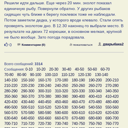
Решили идти дальше. Еще через 20 мин. эхолот показал
единичную рыбу. Повернули обратно. У других рыбаков
сидящих чуть ближе к берегу поклевок тоже не наблюдали.
Потом заметили дедка, у которого вроде клевало. Стали опять
проверять эхолотом дно. В 12.30 наконец-то выбрали место. В
результате на двоих 72 корюшки, в основном мелкая, крупной
не было вообще. Зато погода порадовала.
Нравится
дварыбака2
0
Комментарии (0)
пожаловаться
Всего сообщений:
3314
0-10
10-20
20-30
30-40
40-50
50-60
60-70
Сообщения:
70-80
80-90
90-100
100-110
110-120
120-130
130-140
140-150
150-160
160-170
170-180
180-190
190-200
200-210
210-220
220-230
230-240
240-250
250-260
260-270
270-280
280-290
290-300
300-310
310-320
320-330
330-340
340-350
350-360
360-370
370-380
380-390
390-400
400-410
410-420
420-430
430-440
440-450
450-460
460-470
470-480
480-490
490-500
500-510
510-520
520-530
530-540
540-550
550-560
560-570
570-580
580-590
590-600
600-610
610-620
620-630
630-640
640-650
650-660
660-670
670-680
680-690
690-700
700-710
710-720
720-730
730-740
740-750
750-760
760-770