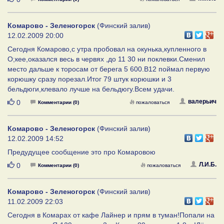
Комарово - Зеленогорск
(Финский залив)
12.02.2009 20:00
Сегодня Комарово,с утра пробовал на окунька,купленного в
О;кее,оказался весь в червях ,до 11 30 ни поклевки.Сменил
место дальше к торосам от берега 5 600.В12 поймал первую
корюшку сразу порезал.Итог 79 штук корюшки и 3
бельдюги,клевало лучше на бельдюгу.Всем удачи.
Нравится
валерьич
0
Комментарии (0)
пожаловаться
Комарово - Зеленогорск
(Финский залив)
12.02.2009 14:52
Предудущее сообщение это про Комаровою
Нравится
Л.И.Б.
0
Комментарии (0)
пожаловаться
Комарово - Зеленогорск
(Финский залив)
11.02.2009 22:03
Сегодня в Комарах от кафе Лайнер и прям в туман!Попали на