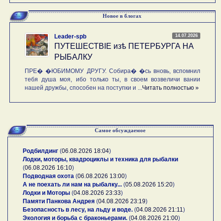
Новое в блогах
14.07.2026
Leader-spb
ПУТЕШЕСТВIE изѣ ПЕТЕРБУРГА НА
РЫБАЛКУ
ПРЕ� �ЮБИМОМУ ДРУГУ. Собира� �сь вновь, вспомнил
тебя душа моя, ибо только ты, в своем возвеличи вании
нашей дружбы, способен на поступки и ...
Читать полностью »
Самое обсуждаемое
Родбилдинг
(
06.08.2026 18:04
)
Лодки, моторы, квадроциклы и техника для рыбалки
(
06.08.2026 16:10
)
Подводная охота
(
06.08.2026 13:00
)
А не поехать ли нам на рыбалку...
(
05.08.2026 15:20
)
Лодки и Моторы
(
04.08.2026 23:33
)
Памяти Панкова Андрея
(
04.08.2026 23:19
)
Безопасность в лесу, на льду и воде.
(
04.08.2026 21:11
)
Экология и борьба с браконьерами.
(
04.08.2026 21:00
)