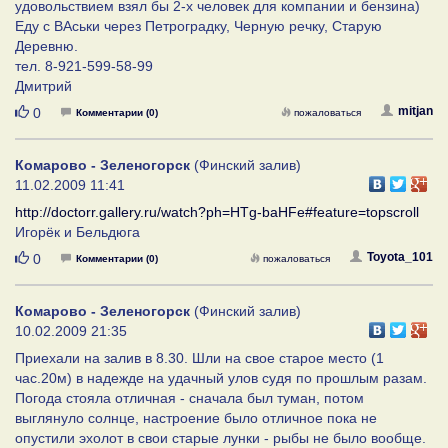
удовольствием взял бы 2-х человек для компании и бензина)
Еду с ВАськи через Петроградку, Черную речку, Старую
Деревню.
тел. 8-921-599-58-99
Дмитрий
Нравится
mitjan
0
Комментарии (0)
пожаловаться
Комарово - Зеленогорск
(Финский залив)
11.02.2009 11:41
http://doctorr.gallery.ru/watch?ph=HTg-baHFe#feature=topscroll
Игорёк и Бельдюга
Нравится
Toyota_101
0
Комментарии (0)
пожаловаться
Комарово - Зеленогорск
(Финский залив)
10.02.2009 21:35
Приехали на залив в 8.30. Шли на свое старое место (1
час.20м) в надежде на удачный улов судя по прошлым разам.
Погода стояла отличная - сначала был туман, потом
выглянуло солнце, настроение было отличное пока не
опустили эхолот в свои старые лунки - рыбы не было вообще.