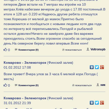
пятером.Двое встали на 7 метрах мы втроём на 10
метрах.Клёв набегами вечером до ухода с 17.00 постоянный.В
итоге я 128 шт.-3.220 кг.Надеюсь другие ребята отпишутся
тоже.Корюшка от мелкой до мамок.Приятно было
познакомится и пообщаться с новыми людьми хотя два года
по интернету всё переписывались.Погодой и рыбалкой
остался доволен!Ничего не замёрзло даже без варежек
приходилось стоять.Всем огромное спасибо за сегодняшний
день.На северном берегу ловил впервые.Всем нхнч!
Нравится
Voltronspb
0
Комментарии (0)
пожаловаться
Комарово - Зеленогорск
(Финский залив)
01.02.2012 17:08
Всем привет! Вчера улов за 3 часа 6 мелкой кори.Погода (
жесть)
Нравится
ник
0
Комментарии (0)
пожаловаться
Комарово - Зеленогорск
(Финский залив)
31.01.2012 21:39