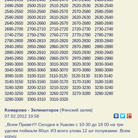
2490-2500
2500-2510
2510-2520
2520-2530
2530-2540
2540-2550
2550-2560
2560-2570
2570-2580
2580-2590
2590-2600
2600-2610
2610-2620
2620-2630
2630-2640
2640-2650
2650-2660
2660-2670
2670-2680
2680-2690
2690-2700
2700-2710
2710-2720
2720-2730
2730-2740
2740-2750
2750-2760
2760-2770
2770-2780
2780-2790
2790-2800
2800-2810
2810-2820
2820-2830
2830-2840
2840-2850
2850-2860
2860-2870
2870-2880
2880-2890
2890-2900
2900-2910
2910-2920
2920-2930
2930-2940
2940-2950
2950-2960
2960-2970
2970-2980
2980-2990
2990-3000
3000-3010
3010-3020
3020-3030
3030-3040
3040-3050
3050-3060
3060-3070
3070-3080
3080-3090
3090-3100
3100-3110
3110-3120
3120-3130
3130-3140
3140-3150
3150-3160
3160-3170
3170-3180
3180-3190
3190-3200
3200-3210
3210-3220
3220-3230
3230-3240
3240-3250
3250-3260
3260-3270
3270-3280
3280-3290
3290-3300
3300-3310
3310-3320
Комарово - Зеленогорск
(Финский залив)
07.02.2012 19:58
,,Всем Привет!!! Сегодня в Ушково с 10-30 до 18.00 на три
удочки поймали 80шт. ИЗ всего улова 12 шт полумамки .Всем
НХНЧ.