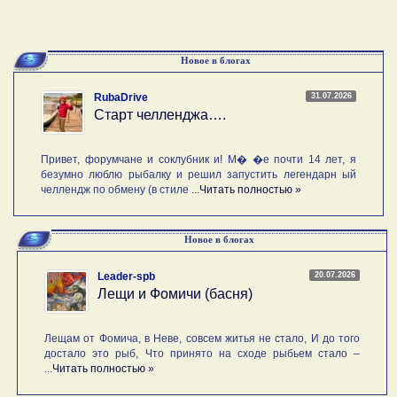
Новое в блогах
31.07.2026
RubaDrive
Старт челленджа….
Привет, форумчане и соклубник и! М� �е почти 14 лет, я
безумно люблю рыбалку и решил запустить легендарн ый
челлендж по обмену (в стиле ...
Читать полностью »
Новое в блогах
20.07.2026
Leader-spb
Лещи и Фомичи (басня)
Лещам от Фомича, в Неве, совсем житья не стало, И до того
достало это рыб, Что принято на сходе рыбьем стало –
...
Читать полностью »