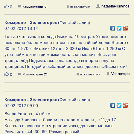
Нравится
natasha-lisiynos
0
Комментарии (0)
пожаловаться
Комарово - Зеленогорск
(Финский залив)
07.02.2012 18:14
Только что вышли со льда.Были на 10 метрах.Утром немного
поклевало более менее потом в час по чайной ложке.В итоге я
80 шт.-1.870 кг.Виталик 127 шт.-2.320 кг.Иван 61 шт.-1.250 кг.С
утра поймали по три мамки остальная мелочь.Весь день
трещал лёд.Подымалась вода кое-где выперло воду на
трещинах.Погодой и рыбалкой остались довольны!Всем нхнч!
Нравится
Voltronspb
0
Комментарии (0)
пожаловаться
Комарово - Зеленогорск
(Финский залив)
07.02.2012 09:00
Вчера Ушково , 4 ый км.
На льду 7 человек. Ловили на старого карася , с 11до 17.
Клевало в основном в утренние часы, дальше- меньше.
Результаты 44, 30, 60. Размер разный.