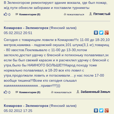
В Зеленогорске ремонтируют здание вокзала, где был пожар,
ж/д пути обнесли заборами и поставили турникеты
Нравится
Пятнистый
0
Комментарии (0)
пожаловаться
Комарово - Зеленогорск
(Финский залив)
05.02.2012 20:51
Сегодня с товарищем ловили в Комарово!!!с 11-00 до 18-20,10
метров,наживка - ладожский окушок,101 штука(3,1 кг),товарищ
- 80 хвостов.Поклевывало с 11-00 до 13-30,потом
заглохло,достал удочку с блесной и потихоньку полавливал,эх
если бы был свежий карасик и я расчехлил удочку с блесной с
утра,было бы НАМНОГО БОЛЬШЕ!!!Народ походу тоже
нормально полавливал, в 18-20 все кто ловил с
утра,продолжали ловить и потаскивали....у нас после 17-00
вообще тишина!!!Всем кто сегодня слышал
язяяяяяяяяяяяяяяя...привет!!!!)))
Нравится
Забаненный Зиныч
0
Комментарии (0)
пожаловаться
Комарово - Зеленогорск
(Финский залив)
05.02.2012 17:25