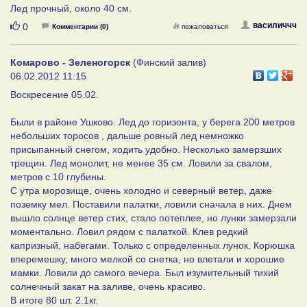
Лед прочный, около 40 см.
Нравится
василиччч
0
Комментарии (0)
пожаловаться
Комарово - Зеленогорск
(Финский залив)
06.02.2012 11:15
Воскресение 05.02.
Были в районе Ушково. Лед до горизонта, у берега 200 метров
небольших торосов , дальше ровный лед немножко
присыпанный снегом, ходить удобно. Несколько замерзших
трещин. Лед монолит, не менее 35 см. Ловили за свалом,
метров с 10 глубины.
С утра морозище, очень холодно и северный ветер, даже
поземку мел. Поставили палатки, ловили сначала в них. Днем
вышло солнце ветер стих, стало потеплее, но лунки замерзали
моментально. Ловил рядом с палаткой. Клев редкий
капризный, набегами. Только с определенных лунок. Корюшка
вперемешку, много мелкой со снетка, но влетали и хорошие
мамки. Ловили до самого вечера. Был изумительный тихий
солнечный закат на заливе, очень красиво.
В итоге 80 шт. 2.1кг.