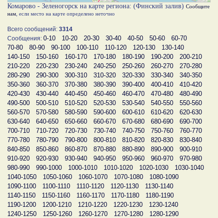
Комарово - Зеленогорск на карте региона: (Финский залив)
Сообщите
нам
, если место на карте определено неточно
Всего сообщений:
3314
0-10
10-20
20-30
30-40
40-50
50-60
60-70
Сообщения:
70-80
80-90
90-100
100-110
110-120
120-130
130-140
140-150
150-160
160-170
170-180
180-190
190-200
200-210
210-220
220-230
230-240
240-250
250-260
260-270
270-280
280-290
290-300
300-310
310-320
320-330
330-340
340-350
350-360
360-370
370-380
380-390
390-400
400-410
410-420
420-430
430-440
440-450
450-460
460-470
470-480
480-490
490-500
500-510
510-520
520-530
530-540
540-550
550-560
560-570
570-580
580-590
590-600
600-610
610-620
620-630
630-640
640-650
650-660
660-670
670-680
680-690
690-700
700-710
710-720
720-730
730-740
740-750
750-760
760-770
770-780
780-790
790-800
800-810
810-820
820-830
830-840
840-850
850-860
860-870
870-880
880-890
890-900
900-910
910-920
920-930
930-940
940-950
950-960
960-970
970-980
980-990
990-1000
1000-1010
1010-1020
1020-1030
1030-1040
1040-1050
1050-1060
1060-1070
1070-1080
1080-1090
1090-1100
1100-1110
1110-1120
1120-1130
1130-1140
1140-1150
1150-1160
1160-1170
1170-1180
1180-1190
1190-1200
1200-1210
1210-1220
1220-1230
1230-1240
1240-1250
1250-1260
1260-1270
1270-1280
1280-1290