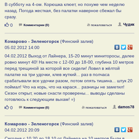
В субботу на 4-ом. Корюшка клюет, но похуже чем неделю
назад. Погода жесткая, без палатки наверное сбежал бы
сразу.
Нравится
Чудик
0
Комментарии (0)
пожаловаться
Комарово - Зеленогорск
(Финский залив)
05.02.2012 14:00
04.02.2012 Выход от Лайнера, 15-20 минут миниторосы, далее
ровно минут 40! На месте с 12-00 до 18-00, глубина 10 метров
перед трещиной за которой все сидели! Ловил в жёлтой
палатке на три удочки, клев жуткий... раз в полчаса
срабатывали все удочки разом, потом опять тишина... штук 20
поймал! Что на корь, что на карася... разницы не заметил!
Сезон открыт, новые снасти проверены... выводы сделаны
готовлюсь к следующим выхам! =)
Нравится
damos78
0
Комментарии (0)
пожаловаться
Комарово - Зеленогорск
(Финский залив)
04.02.2012 20:09
Сегодня с 10.20 до 18.10 от Лайнера на 10 метров.Были в