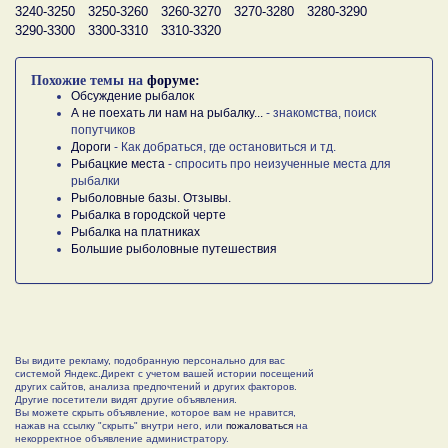
3240-3250
3250-3260
3260-3270
3270-3280
3280-3290
3290-3300
3300-3310
3310-3320
Похожие темы на
форуме:
Обсуждение рыбалок
А не поехать ли нам на рыбалку...
- знакомства, поиск
попутчиков
Дороги
- Как добраться, где остановиться и тд.
Рыбацкие места
- спросить про неизученные места для
рыбалки
Рыболовные базы. Отзывы.
Рыбалка в городской черте
Рыбалка на платниках
Большие рыболовные путешествия
Вы видите рекламу, подобранную персонально для вас
системой Яндекс.Директ с учетом вашей истории посещений
других сайтов, анализа предпочтений и других факторов.
Другие посетители видят другие объявления.
Вы можете скрыть объявление, которое вам не нравится,
нажав на ссылку "скрыть" внутри него, или
пожаловаться
на
некорректное объявление администратору.