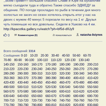
,,Всем Привет!!! Большое спасибо Славе и Юре на Буханочке
мягко съездили туда и обратно.Также спасибо ЭДМЕДУ за
общение. ПО погоде прохладно по рыбе в течении дня много
холостых не засеч но сезон хотелось открыть итог у нас на
двоих с мужем 40 минус 5 порезали по весу на 1 кг .Друзья
чуть поменьше но все довольны. Сидели в Ушково на 4 км.
http://kpacotka.gallery.ru/watch?ph=bf5d-dIUy9
Нравится
natasha-lisiynos
0
Комментарии (0)
пожаловаться
Всего сообщений:
3314
0-10
10-20
20-30
30-40
40-50
50-60
60-70
Сообщения:
70-80
80-90
90-100
100-110
110-120
120-130
130-140
140-150
150-160
160-170
170-180
180-190
190-200
200-210
210-220
220-230
230-240
240-250
250-260
260-270
270-280
280-290
290-300
300-310
310-320
320-330
330-340
340-350
350-360
360-370
370-380
380-390
390-400
400-410
410-420
420-430
430-440
440-450
450-460
460-470
470-480
480-490
490-500
500-510
510-520
520-530
530-540
540-550
550-560
560-570
570-580
580-590
590-600
600-610
610-620
620-630
630-640
640-650
650-660
660-670
670-680
680-690
690-700
700-710
710-720
720-730
730-740
740-750
750-760
760-770
770-780
780-790
790-800
800-810
810-820
820-830
830-840