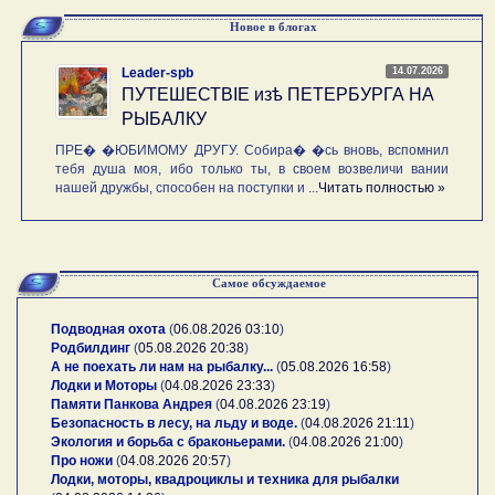
Новое в блогах
14.07.2026
Leader-spb
ПУТЕШЕСТВIE изѣ ПЕТЕРБУРГА НА
РЫБАЛКУ
ПРЕ� �ЮБИМОМУ ДРУГУ. Собира� �сь вновь, вспомнил
тебя душа моя, ибо только ты, в своем возвеличи вании
нашей дружбы, способен на поступки и ...
Читать полностью »
Самое обсуждаемое
Подводная охота
(
06.08.2026 03:10
)
Родбилдинг
(
05.08.2026 20:38
)
А не поехать ли нам на рыбалку...
(
05.08.2026 16:58
)
Лодки и Моторы
(
04.08.2026 23:33
)
Памяти Панкова Андрея
(
04.08.2026 23:19
)
Безопасность в лесу, на льду и воде.
(
04.08.2026 21:11
)
Экология и борьба с браконьерами.
(
04.08.2026 21:00
)
Про ножи
(
04.08.2026 20:57
)
Лодки, моторы, квадроциклы и техника для рыбалки