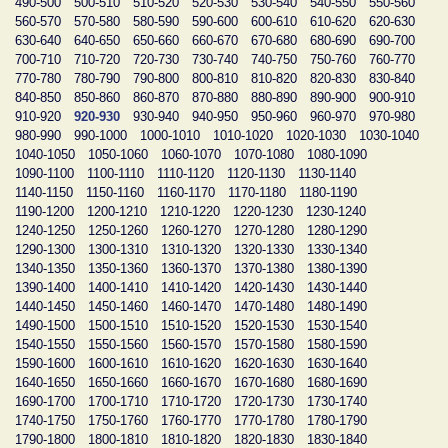
490-500
500-510
510-520
520-530
530-540
540-550
550-560
560-570
570-580
580-590
590-600
600-610
610-620
620-630
630-640
640-650
650-660
660-670
670-680
680-690
690-700
700-710
710-720
720-730
730-740
740-750
750-760
760-770
770-780
780-790
790-800
800-810
810-820
820-830
830-840
840-850
850-860
860-870
870-880
880-890
890-900
900-910
910-920
920-930
930-940
940-950
950-960
960-970
970-980
980-990
990-1000
1000-1010
1010-1020
1020-1030
1030-1040
1040-1050
1050-1060
1060-1070
1070-1080
1080-1090
1090-1100
1100-1110
1110-1120
1120-1130
1130-1140
1140-1150
1150-1160
1160-1170
1170-1180
1180-1190
1190-1200
1200-1210
1210-1220
1220-1230
1230-1240
1240-1250
1250-1260
1260-1270
1270-1280
1280-1290
1290-1300
1300-1310
1310-1320
1320-1330
1330-1340
1340-1350
1350-1360
1360-1370
1370-1380
1380-1390
1390-1400
1400-1410
1410-1420
1420-1430
1430-1440
1440-1450
1450-1460
1460-1470
1470-1480
1480-1490
1490-1500
1500-1510
1510-1520
1520-1530
1530-1540
1540-1550
1550-1560
1560-1570
1570-1580
1580-1590
1590-1600
1600-1610
1610-1620
1620-1630
1630-1640
1640-1650
1650-1660
1660-1670
1670-1680
1680-1690
1690-1700
1700-1710
1710-1720
1720-1730
1730-1740
1740-1750
1750-1760
1760-1770
1770-1780
1780-1790
1790-1800
1800-1810
1810-1820
1820-1830
1830-1840