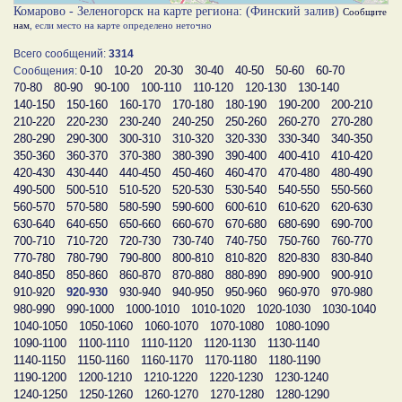
Комарово - Зеленогорск на карте региона: (Финский залив)
Сообщите
нам
, если место на карте определено неточно
Всего сообщений:
3314
0-10
10-20
20-30
30-40
40-50
50-60
60-70
Сообщения:
70-80
80-90
90-100
100-110
110-120
120-130
130-140
140-150
150-160
160-170
170-180
180-190
190-200
200-210
210-220
220-230
230-240
240-250
250-260
260-270
270-280
280-290
290-300
300-310
310-320
320-330
330-340
340-350
350-360
360-370
370-380
380-390
390-400
400-410
410-420
420-430
430-440
440-450
450-460
460-470
470-480
480-490
490-500
500-510
510-520
520-530
530-540
540-550
550-560
560-570
570-580
580-590
590-600
600-610
610-620
620-630
630-640
640-650
650-660
660-670
670-680
680-690
690-700
700-710
710-720
720-730
730-740
740-750
750-760
760-770
770-780
780-790
790-800
800-810
810-820
820-830
830-840
840-850
850-860
860-870
870-880
880-890
890-900
900-910
910-920
920-930
930-940
940-950
950-960
960-970
970-980
980-990
990-1000
1000-1010
1010-1020
1020-1030
1030-1040
1040-1050
1050-1060
1060-1070
1070-1080
1080-1090
1090-1100
1100-1110
1110-1120
1120-1130
1130-1140
1140-1150
1150-1160
1160-1170
1170-1180
1180-1190
1190-1200
1200-1210
1210-1220
1220-1230
1230-1240
1240-1250
1250-1260
1260-1270
1270-1280
1280-1290