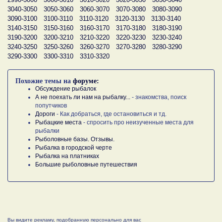
3040-3050
3050-3060
3060-3070
3070-3080
3080-3090
3090-3100
3100-3110
3110-3120
3120-3130
3130-3140
3140-3150
3150-3160
3160-3170
3170-3180
3180-3190
3190-3200
3200-3210
3210-3220
3220-3230
3230-3240
3240-3250
3250-3260
3260-3270
3270-3280
3280-3290
3290-3300
3300-3310
3310-3320
Похожие темы на
форуме:
Обсуждение рыбалок
А не поехать ли нам на рыбалку...
- знакомства, поиск
попутчиков
Дороги
- Как добраться, где остановиться и тд.
Рыбацкие места
- спросить про неизученные места для
рыбалки
Рыболовные базы. Отзывы.
Рыбалка в городской черте
Рыбалка на платниках
Большие рыболовные путешествия
Вы видите рекламу, подобранную персонально для вас