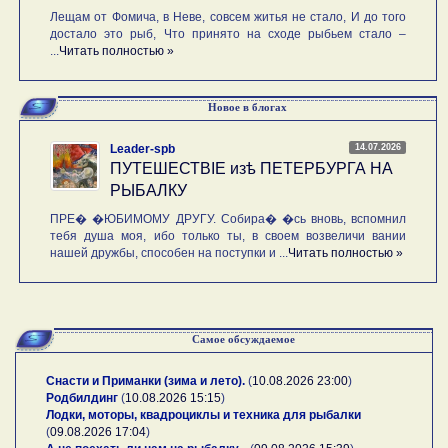
Лещам от Фомича, в Неве, совсем житья не стало, И до того
достало это рыб, Что принято на сходе рыбьем стало –
...
Читать полностью »
Новое в блогах
14.07.2026
Leader-spb
ПУТЕШЕСТВIE изѣ ПЕТЕРБУРГА НА
РЫБАЛКУ
ПРЕ� �ЮБИМОМУ ДРУГУ. Собира� �сь вновь, вспомнил
тебя душа моя, ибо только ты, в своем возвеличи вании
нашей дружбы, способен на поступки и ...
Читать полностью »
Самое обсуждаемое
Снасти и Приманки (зима и лето).
(
10.08.2026 23:00
)
Родбилдинг
(
10.08.2026 15:15
)
Лодки, моторы, квадроциклы и техника для рыбалки
(
09.08.2026 17:04
)