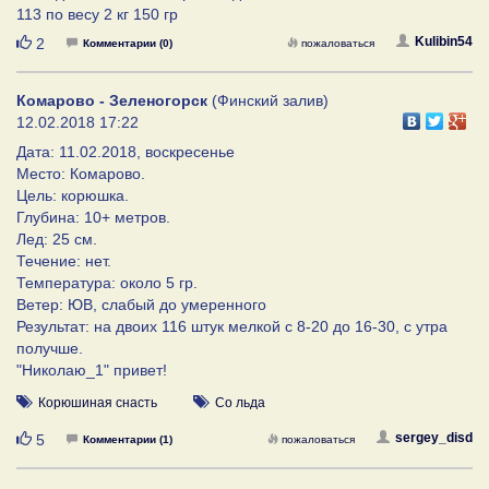
113 по весу 2 кг 150 гр
Нравится
Kulibin54
2
Комментарии (0)
пожаловаться
Комарово - Зеленогорск
(Финский залив)
12.02.2018 17:22
Дата: 11.02.2018, воскресенье
Место: Комарово.
Цель: корюшка.
Глубина: 10+ метров.
Лед: 25 см.
Течение: нет.
Температура: около 5 гр.
Ветер: ЮВ, слабый до умеренного
Результат: на двоих 116 штук мелкой с 8-20 до 16-30, с утра
получше.
"Николаю_1" привет!
Корюшиная снасть
Со льда
Нравится
sergey_disd
5
Комментарии (1)
пожаловаться