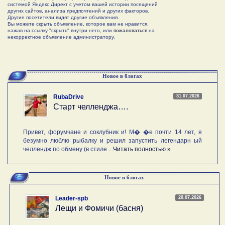
системой Яндекс.Директ с учетом вашей истории посещений
других сайтов, анализа предпочтений и других факторов.
Другие посетители видят другие объявления.
Вы можете скрыть объявление, которое вам не нравится,
нажав на ссылку "скрыть" внутри него, или
пожаловаться
на
некорректное объявление администратору.
Новое в блогах
31.07.2026
RubaDrive
Старт челленджа….
Привет, форумчане и соклубник и! М� �е почти 14 лет, я
безумно люблю рыбалку и решил запустить легендарн ый
челлендж по обмену (в стиле ...
Читать полностью »
Новое в блогах
20.07.2026
Leader-spb
Лещи и Фомичи (басня)