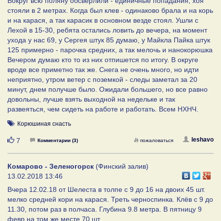
Вокруг всю поляну обсверлили - единичные попадания, хоя
стояли в 2 метрах. Когда был клев - одинаково брала и на корь
и на карася, а так карасик в основном везде стоял. Ушли с
Лехой в 15-30, ребята остались ловить до вечера, на момент
ухода у нас 69, у Сергея штук 85 думаю, у Майкла Пайка штук
125 примерно - парочка средних, а так мелочь и нанокорюшка
Вечером думаю кто то из них отпишется по итогу. В округе
вроде все приметно так же. Снега не очень много, но идти
неприятно, утром ветер с поземкой - следы заметал за 20
минут, днем получше было. Ожидали большего, но все равно
довольны, лучше взять выходной на недельке и так
развеяться, чем сидеть на работе и работать. Всем НХНЧ.
Корюшиная снасть
Нравится
leshavo
7
Комментарии (3)
пожаловаться
Комарово - Зеленогорск
(Финский залив)
13.02.2018 13:46
Вчера 12.02.18 от Шелеста в толпе с 9 до 16 на двоих 45 шт.
мелко средней кори на карася. Треть черноспинка. Клёв с 9 до
11.30, потом раз в полчаса. Глубина 9.8 метра. В пятницу 9
февр на том же месте 70 шт.