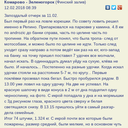
Комарово - Зеленогорск
(Финский залив)
12.02.2018 08:39
Запоздалый отчерк за 11.02.
Был первый раз на ловле корюшки. По совету ловить решил
именно в Репино. Припарковался на парковке у камина. 4.8 км
по androzic до банки справа, часть по целине часть по
тропинке. На обратном пути понял, что была тропа- след от
мотособаки, и можно было по целине не идти. Только след
уходит сразу направо а потом ведёт как раз на юг, юго-запад
на банку. на точку пришел поставил 7 удочек все молчали,
начал искать. В одиннадцать думал уйду на сухую, клёва не
было. И началось... Постепенно на разные удочки. Когда искал
удочки стояли на расстоянии 5-7 м, по кругу... Первые
поклёвки прозевал пока бегал. Быстро пробурился рядом. В
13.00 уже ловил на одну удочку. На две не успевал. На
красную шапочку в виде конуса в 2 м от дна подцепил одну
черноспинку, на фото. С икрой попадала у дна и на мормышки
с 3д рисунком глаза, красного цвета сверху и белая
светящаяся снизу. В 13.15 пришлось уйти в самый разгар-
дела семейные.
Итог 74 штучки, 1.324 кг. С икрой почти все которые были
пожарены, размер средний, были мелкие, но в основном чуть