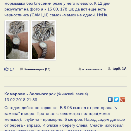
мормышки без блёсенки реже у него клевало. К 12 дня
результат на фото а к 15 00, 178 шт, да вот еще есть
черноспинка (САМЦЫ) самок -мамок не одной. НхНч.
Нравится
topik-1A
17
Комментарии (10)
пожаловаться
Комарово - Зеленогорск
(Финский залив)
13.02.2018 21:36
Сегодня дебют по корюшке. В 8 05 вышел от ресторана "у
камина" в море. Протопал с километра полтора(может
меньше). Глубина - примерно, 6 метров. Народ сидел дальше
от берега - вправо. И ближе к берегу слева. Снасти изготовил
вчера накануне на скорую руку - вернее, слегка