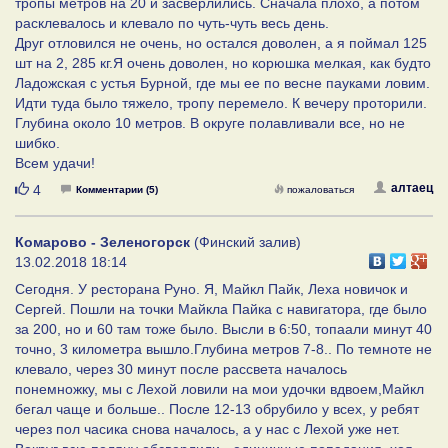
тропы метров на 20 и засверлились. Сначала плохо, а потом
расклевалось и клевало по чуть-чуть весь день.
Друг отловился не очень, но остался доволен, а я поймал 125
шт на 2, 285 кг.Я очень доволен, но корюшка мелкая, как будто
Ладожская с устья Бурной, где мы ее по весне пауками ловим.
Идти туда было тяжело, тропу перемело. К вечеру проторили.
Глубина около 10 метров. В округе полавливали все, но не
шибко.
Всем удачи!
Нравится
алтаец
4
Комментарии (5)
пожаловаться
Комарово - Зеленогорск
(Финский залив)
13.02.2018 18:14
Сегодня. У ресторана Руно. Я, Майкл Пайк, Леха новичок и
Сергей. Пошли на точки Майкла Пайка с навигатора, где было
за 200, но и 60 там тоже было. Высли в 6:50, топаали минут 40
точно, 3 километра вышло.Глубина метров 7-8.. По темноте не
клевало, через 30 минут после рассвета началось
понемножку, мы с Лехой ловили на мои удочки вдвоем,Майкл
бегал чаще и больше.. После 12-13 обрубило у всех, у ребят
через пол часика снова началось, а у нас с Лехой уже нет.