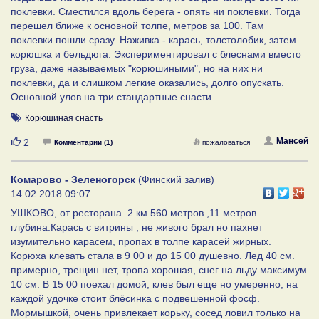
поклевки. Сместился вдоль берега - опять ни поклевки. Тогда
перешел ближе к основной толпе, метров за 100. Там
поклевки пошли сразу. Наживка - карась, толстолобик, затем
корюшка и бельдюга. Экспериментировал с блеснами вместо
груза, даже называемых "корюшиными", но на них ни
поклевки, да и слишком легкие оказались, долго опускать.
Основной улов на три стандартные снасти.
Корюшиная снасть
Нравится
Мансей
2
Комментарии (1)
пожаловаться
Комарово - Зеленогорск
(Финский залив)
14.02.2018 09:07
УШКОВО, от ресторана. 2 км 560 метров ,11 метров
глубина.Карась с витрины , не живого брал но пахнет
изумительно карасем, пропах в толпе карасей жирных.
Корюха клевать стала в 9 00 и до 15 00 душевно. Лед 40 см.
примерно, трещин нет, тропа хорошая, снег на льду максимум
10 см. В 15 00 поехал домой, клев был еще но умеренно, на
каждой удочке стоит блёсинка с подвешенной фосф.
Мормышкой, очень привлекает корьку, сосед ловил только на