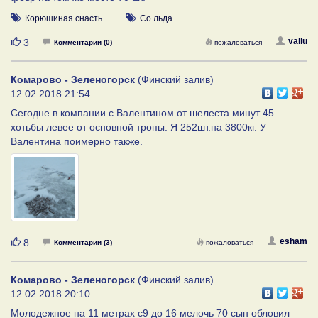
Корюшиная снасть
Со льда
Нравится
vallu
3
Комментарии (0)
пожаловаться
Комарово - Зеленогорск
(Финский залив)
12.02.2018 21:54
Сегодне в компании с Валентином от шелеста минут 45
хотьбы левее от основной тропы. Я 252шт.на 3800кг. У
Валентина поимерно также.
Нравится
esham
8
Комментарии (3)
пожаловаться
Комарово - Зеленогорск
(Финский залив)
12.02.2018 20:10
Молодежное на 11 метрах с9 до 16 мелочь 70 сын обловил