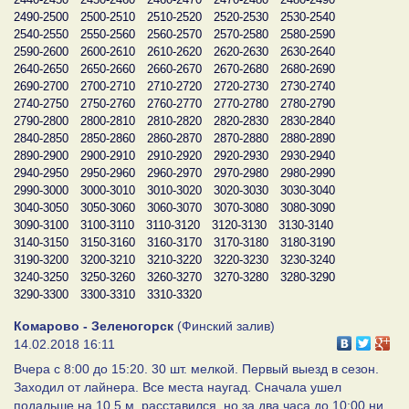
2490-2500
2500-2510
2510-2520
2520-2530
2530-2540
2540-2550
2550-2560
2560-2570
2570-2580
2580-2590
2590-2600
2600-2610
2610-2620
2620-2630
2630-2640
2640-2650
2650-2660
2660-2670
2670-2680
2680-2690
2690-2700
2700-2710
2710-2720
2720-2730
2730-2740
2740-2750
2750-2760
2760-2770
2770-2780
2780-2790
2790-2800
2800-2810
2810-2820
2820-2830
2830-2840
2840-2850
2850-2860
2860-2870
2870-2880
2880-2890
2890-2900
2900-2910
2910-2920
2920-2930
2930-2940
2940-2950
2950-2960
2960-2970
2970-2980
2980-2990
2990-3000
3000-3010
3010-3020
3020-3030
3030-3040
3040-3050
3050-3060
3060-3070
3070-3080
3080-3090
3090-3100
3100-3110
3110-3120
3120-3130
3130-3140
3140-3150
3150-3160
3160-3170
3170-3180
3180-3190
3190-3200
3200-3210
3210-3220
3220-3230
3230-3240
3240-3250
3250-3260
3260-3270
3270-3280
3280-3290
3290-3300
3300-3310
3310-3320
Комарово - Зеленогорск
(Финский залив)
14.02.2018 16:11
Вчера с 8:00 до 15:20. 30 шт. мелкой. Первый выезд в сезон.
Заходил от лайнера. Все места наугад. Сначала ушел
подальше на 10,5 м, расставился, но за два часа до 10:00 ни