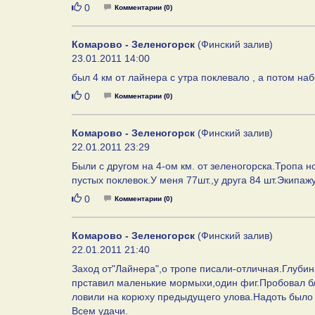
Нравится
0
Комментарии (0)
Комарово - Зеленогорск
(Финский залив)
23.01.2011 14:00
был 4 км от лайнера с утра поклевало , а потом на
Нравится
0
Комментарии (0)
Комарово - Зеленогорск
(Финский залив)
22.01.2011 23:29
Были с другом на 4-ом км. от зеленогорска.Тропа
пустых поклевок.У меня 77шт.,у друга 84 шт.Экипа
Нравится
0
Комментарии (0)
Комарово - Зеленогорск
(Финский залив)
22.01.2011 21:40
Заход от"Лайнера",о тропе писали-отличная.Глубин
прставил маленькие мормыхи,один фиг.Пробовал бл
ловили на корюху предыдущего улова.Надоть было 
Всем удачи.