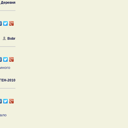
_Деревня
Bobr
много
ГЕН-2010
чало