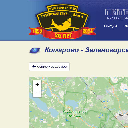
О клубе
Ф
Комарово - Зеленогорск
К списку водоемов
+
−