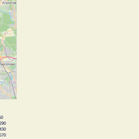
50
290
430
570