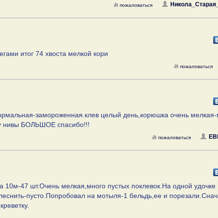
Никола_Старая
пожаловаться
бегами итог 74 хвоста мелкой кори
пожаловаться
 нормальная-замороженная.клев целый день,корюшка очень мелкая-
жу нивы БОЛЬШОЕ спасибо!!!
ЕВ
пожаловаться
а 10м-47 шт.Очень мелкая,много пустых поклевок.На одной удочке
еснить-пусто.Попробовал на мотыля-1 бельдь,ее и порезали.Сна
креветку.