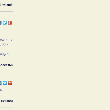
witamin
 идти по
, 30 и
ладно!
олосатый
нь
Evgesha