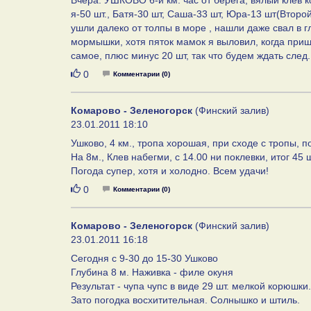
Вчера. УШКОВО 6-й км. час от берега, вялый клев 
я-50 шт., Батя-30 шт, Саша-33 шт, Юра-13 шт(Второй
ушли далеко от толпы в море , нашли даже свал в г
мормышки, хотя пяток мамок я выловил, когда пришл
самое, плюс минус 20 шт, так что будем ждать сле
Нравится
0
Комментарии (0)
Комарово - Зеленогорск
(Финский залив)
23.01.2011 18:10
Ушково, 4 км., тропа хорошая, при сходе с тропы, п
На 8м., Клев набегми, с 14.00 ни поклевки, итог 45
Погода супер, хотя и холодно. Всем удачи!
Нравится
0
Комментарии (0)
Комарово - Зеленогорск
(Финский залив)
23.01.2011 16:18
Сегодня с 9-30 до 15-30 Ушково
Глубина 8 м. Наживка - филе окуня
Результат - чупа чупс в виде 29 шт. мелкой корюшки.
Зато погодка восхитительная. Солнышко и штиль.