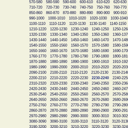
570-580
580-590
590-600
600-610
610-620
620-630
710-720
720-730
730-740
740-750
750-760
760-770
850-860
860-870
870-880
880-890
890-900
900-910
990-1000
1000-1010
1010-1020
1020-1030
1030-1040
1100-1110
1110-1120
1120-1130
1130-1140
1140-1150
1210-1220
1220-1230
1230-1240
1240-1250
1250-126
1320-1330
1330-1340
1340-1350
1350-1360
1360-137
1430-1440
1440-1450
1450-1460
1460-1470
1470-148
1540-1550
1550-1560
1560-1570
1570-1580
1580-159
1650-1660
1660-1670
1670-1680
1680-1690
1690-170
1760-1770
1770-1780
1780-1790
1790-1800
1800-181
1870-1880
1880-1890
1890-1900
1900-1910
1910-192
1980-1990
1990-2000
2000-2010
2010-2020
2020-203
2090-2100
2100-2110
2110-2120
2120-2130
2130-214
2200-2210
2210-2220
2220-2230
2230-2240
2240-225
2310-2320
2320-2330
2330-2340
2340-2350
2350-236
2420-2430
2430-2440
2440-2450
2450-2460
2460-247
2530-2540
2540-2550
2550-2560
2560-2570
2570-258
2640-2650
2650-2660
2660-2670
2670-2680
2680-269
2750-2760
2760-2770
2770-2780
2780-2790
2790-280
2860-2870
2870-2880
2880-2890
2890-2900
2900-291
2970-2980
2980-2990
2990-3000
3000-3010
3010-302
3080-3090
3090-3100
3100-3110
3110-3120
3120-313
3190-3200
3200-3210
3210-3220
3220-3230
3230-324