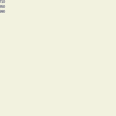
710
850
990