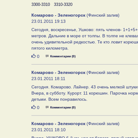
3300-3310
3310-3320
Комарово - Зеленогорск
(Финский залив)
23.01.2011 19:13
Сегодня, воскресенье, Ушково: пять членов- 1+1+5
метров. Дальние в море от толпы. В толпе не клева
очень удивительной редкостью. Те кто ловит корюш
пятого километра.
Нравится
0
Комментарии (0)
Комарово - Зеленогорск
(Финский залив)
23.01.2011 18:11
Сегодня. Комарово. Лайнер. 43 очень мелкой штуки 
Вчера, в субботу. Курорт. 11 корюшин. Парочка но
детьми. Всем понравилось.
Нравится
0
Комментарии (0)
Комарово - Зеленогорск
(Финский залив)
23.01.2011 18:10