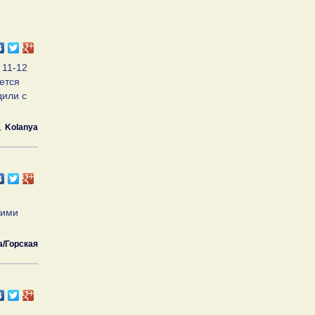
 11-12
ется
дили с
Kolanya
кими
a/Горская