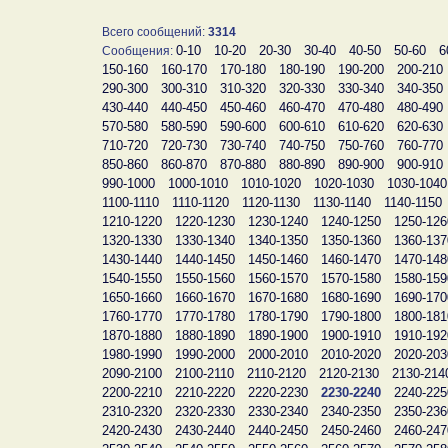
Всего сообщений:
3314
0-10
10-20
20-30
30-40
40-50
50-60
6
Сообщения:
150-160
160-170
170-180
180-190
190-200
200-210
290-300
300-310
310-320
320-330
330-340
340-350
430-440
440-450
450-460
460-470
470-480
480-490
570-580
580-590
590-600
600-610
610-620
620-630
710-720
720-730
730-740
740-750
750-760
760-770
850-860
860-870
870-880
880-890
890-900
900-910
990-1000
1000-1010
1010-1020
1020-1030
1030-1040
1100-1110
1110-1120
1120-1130
1130-1140
1140-1150
1210-1220
1220-1230
1230-1240
1240-1250
1250-126
1320-1330
1330-1340
1340-1350
1350-1360
1360-137
1430-1440
1440-1450
1450-1460
1460-1470
1470-148
1540-1550
1550-1560
1560-1570
1570-1580
1580-159
1650-1660
1660-1670
1670-1680
1680-1690
1690-170
1760-1770
1770-1780
1780-1790
1790-1800
1800-181
1870-1880
1880-1890
1890-1900
1900-1910
1910-192
1980-1990
1990-2000
2000-2010
2010-2020
2020-203
2090-2100
2100-2110
2110-2120
2120-2130
2130-214
2200-2210
2210-2220
2220-2230
2230-2240
2240-225
2310-2320
2320-2330
2330-2340
2340-2350
2350-236
2420-2430
2430-2440
2440-2450
2450-2460
2460-247