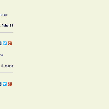
 тоже
fisher83
ла.
marts