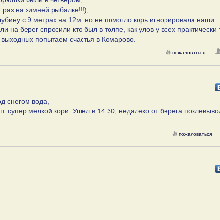
корюшки были в четвером,
 раз на зимней рыбалке!!!),
лубину с 9 метрах на 12м, но не помогло корь игнорировала наши
и на берег спросили кто был в толпе, как улов у всех практически
д. выходных попытаем счастья в Комарово.
пожаловаться
од снегом вода,
 шт. супер мелкой кори. Ушел в 14.30, недалеко от берега поклевыво
пожаловаться