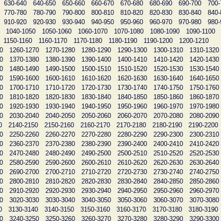
630-640
640-650
650-660
660-670
670-680
680-690
690-700
700-
770-780
780-790
790-800
800-810
810-820
820-830
830-840
840-
910-920
920-930
930-940
940-950
950-960
960-970
970-980
980-
1040-1050
1050-1060
1060-1070
1070-1080
1080-1090
1090-1100
1150-1160
1160-1170
1170-1180
1180-1190
1190-1200
1200-1210
0
1260-1270
1270-1280
1280-1290
1290-1300
1300-1310
1310-1320
0
1370-1380
1380-1390
1390-1400
1400-1410
1410-1420
1420-1430
0
1480-1490
1490-1500
1500-1510
1510-1520
1520-1530
1530-1540
0
1590-1600
1600-1610
1610-1620
1620-1630
1630-1640
1640-1650
0
1700-1710
1710-1720
1720-1730
1730-1740
1740-1750
1750-1760
0
1810-1820
1820-1830
1830-1840
1840-1850
1850-1860
1860-1870
0
1920-1930
1930-1940
1940-1950
1950-1960
1960-1970
1970-1980
0
2030-2040
2040-2050
2050-2060
2060-2070
2070-2080
2080-2090
0
2140-2150
2150-2160
2160-2170
2170-2180
2180-2190
2190-2200
0
2250-2260
2260-2270
2270-2280
2280-2290
2290-2300
2300-2310
0
2360-2370
2370-2380
2380-2390
2390-2400
2400-2410
2410-2420
0
2470-2480
2480-2490
2490-2500
2500-2510
2510-2520
2520-2530
0
2580-2590
2590-2600
2600-2610
2610-2620
2620-2630
2630-2640
0
2690-2700
2700-2710
2710-2720
2720-2730
2730-2740
2740-2750
0
2800-2810
2810-2820
2820-2830
2830-2840
2840-2850
2850-2860
0
2910-2920
2920-2930
2930-2940
2940-2950
2950-2960
2960-2970
0
3020-3030
3030-3040
3040-3050
3050-3060
3060-3070
3070-3080
0
3130-3140
3140-3150
3150-3160
3160-3170
3170-3180
3180-3190
0
3240-3250
3250-3260
3260-3270
3270-3280
3280-3290
3290-3300