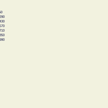
50
290
430
570
710
850
990