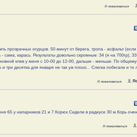
пожаловаться
ь прозрачных огурцов. 50 минут от берега, тропа - асфальт (если
 - сама, карась. Результаты довольно скромные: 34 (я на 700гр), 33
сновной клев у меня с 10-00 до 12-00, дальше - меньше. По общему
и три десятка для января не так уж плохо... Слегка побегали и то 
П
пожаловаться
ня 65 у напарников 21 и 7.Корюх.Сидели в радиусе 30 м.Корь оче
пожаловаться