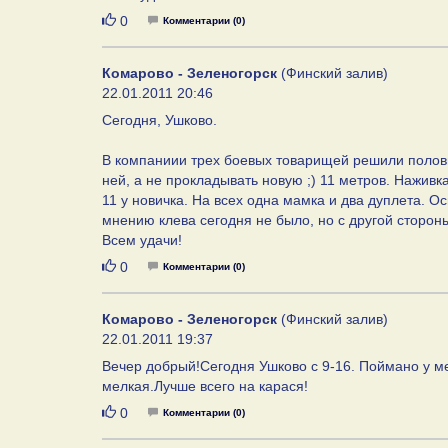
Нравится
0
Комментарии (0)
Комарово - Зеленогорск
(Финский залив)
22.01.2011 20:46
Сегодня, Ушково.
В компаниии трех боевых товарищей решили половит
ней, а не прокладывать новую ;) 11 метров. Наживка
11 у новичка. На всех одна мамка и два дуплета. О
мнению клева сегодня не было, но с другой стороны 
Всем удачи!
Нравится
0
Комментарии (0)
Комарово - Зеленогорск
(Финский залив)
22.01.2011 19:37
Вечер добрый!Сегодня Ушково с 9-16. Поймано у ме
мелкая.Лучше всего на карася!
Нравится
0
Комментарии (0)