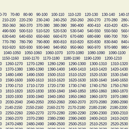
0-70
70-80
80-90
90-100
100-110
110-120
120-130
130-140
140-1
210-220
220-230
230-240
240-250
250-260
260-270
270-280
280-
350-360
360-370
370-380
380-390
390-400
400-410
410-420
420-
490-500
500-510
510-520
520-530
530-540
540-550
550-560
560-
630-640
640-650
650-660
660-670
670-680
680-690
690-700
700-
770-780
780-790
790-800
800-810
810-820
820-830
830-840
840-
910-920
920-930
930-940
940-950
950-960
960-970
970-980
980-
1040-1050
1050-1060
1060-1070
1070-1080
1080-1090
1090-1100
1150-1160
1160-1170
1170-1180
1180-1190
1190-1200
1200-1210
0
1260-1270
1270-1280
1280-1290
1290-1300
1300-1310
1310-1320
0
1370-1380
1380-1390
1390-1400
1400-1410
1410-1420
1420-1430
0
1480-1490
1490-1500
1500-1510
1510-1520
1520-1530
1530-1540
0
1590-1600
1600-1610
1610-1620
1620-1630
1630-1640
1640-1650
0
1700-1710
1710-1720
1720-1730
1730-1740
1740-1750
1750-1760
0
1810-1820
1820-1830
1830-1840
1840-1850
1850-1860
1860-1870
0
1920-1930
1930-1940
1940-1950
1950-1960
1960-1970
1970-1980
0
2030-2040
2040-2050
2050-2060
2060-2070
2070-2080
2080-2090
0
2140-2150
2150-2160
2160-2170
2170-2180
2180-2190
2190-2200
0
2250-2260
2260-2270
2270-2280
2280-2290
2290-2300
2300-2310
0
2360-2370
2370-2380
2380-2390
2390-2400
2400-2410
2410-2420
0
2470-2480
2480-2490
2490-2500
2500-2510
2510-2520
2520-2530