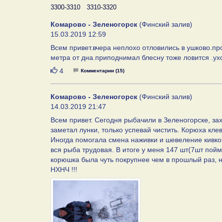
3300-3310
3310-3320
Комарово - Зеленогорск
(Финский залив)
15.03.2019 12:59
Всем привет.вчера неплохо отловились в ушково.п
метра от дна.приподнимал блесну тоже ловится .ух
Нравится
4
Комментарии (15)
Комарово - Зеленогорск
(Финский залив)
14.03.2019 21:47
Всем привет. Сегодня рыбачили в Зеленогорске, за
заметал лунки, только успевай чистить. Корюха клев
Иногда помогала смена наживки и шевеление кивков
вся рыба трудовая. В итоге у меня 147 шт(7шт пойм
корюшка была чуть покрупнее чем в прошлый раз, н
НХНЧ !!!