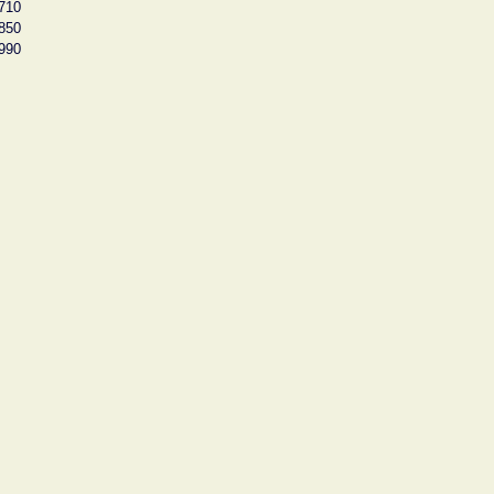
710
850
990