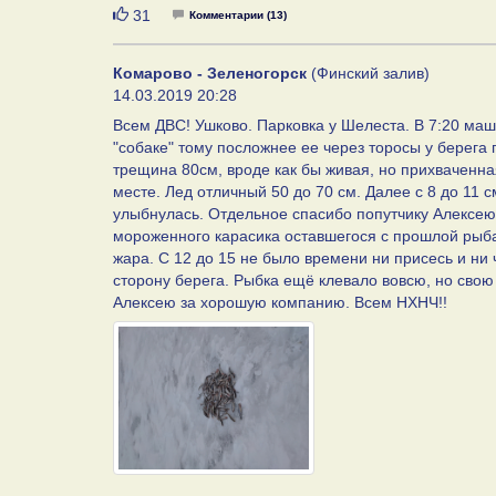
Нравится
31
Комментарии (13)
Комарово - Зеленогорск
(Финский залив)
14.03.2019 20:28
Всем ДВС! Ушково. Парковка у Шелеста. В 7:20 маш
"собаке" тому посложнее ее через торосы у берега 
трещина 80см, вроде как бы живая, но прихваченная
месте. Лед отличный 50 до 70 см. Далее с 8 до 11 с
улыбнулась. Отдельное спасибо попутчику Алексе
мороженного карасика оставшегося с прошлой рыба
жара. С 12 до 15 не было времени ни присесь и ни
сторону берега. Рыбка ещё клевало вовсю, но свою 
Алексею за хорошую компанию. Всем НХНЧ!!