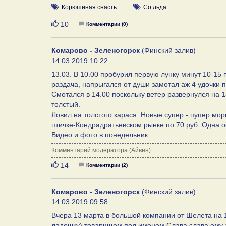
Корюшиная снасть
Со льда
Нравится
10
Комментарии (0)
Комарово - Зеленогорск
(Финский залив)
14.03.2019 10:22
13.03. В 10.00 пробурил первую лунку минут 10-15 
раздача, напрыгался от души замотал аж 4 удочки п
Смотался в 14.00 поскольку ветер развернулся на 
толстый.
Ловил на толстого карася. Новые супер - пупер мо
птичке-Кондрадратьевском рынке по 70 руб. Одна о
Видео и фото в понедельник.
Комментарий модератора (Айвен):
Нравится
14
Комментарии (2)
Комарово - Зеленогорск
(Финский залив)
14.03.2019 09:58
Вчера 13 марта в большой компании от Шелета на 1
ладошку) товарищем под именем Слава,слава ему з