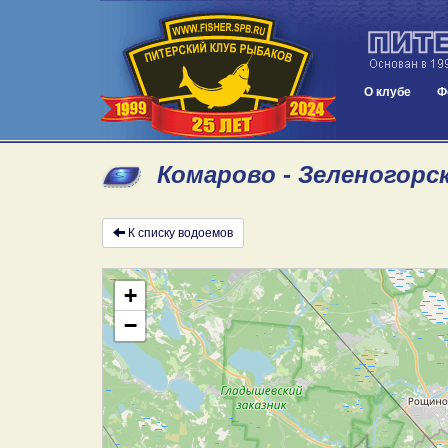
О клубе
Ф
Комарово - Зеленогорск
К списку водоемов
+
−