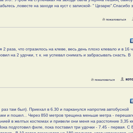
бьтесь ,повесте на заходе на куст с запиской- " Цезарю".Спасибо 
пожаловаться
 2 раза, что отразилось на клеве, весь день плохо клевало и в 16 
вил на 2 удочки, т. к. не успевал снимать и забрасывать снасть. В
кот
пожаловаться
 раз там был). Приехал в 6.30 и парканулся напротив автобусной
ами и пошел... Через 850 метров трещина меньше метра - перешаг
нией в желтых костюмах и привели они меня на расстояние 3,35 к
Пока подготовил филе, пока поставил три удочки - 7.45 - первая. С 