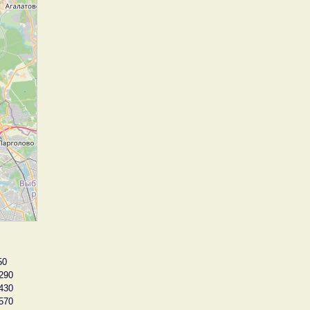
50
290
430
570