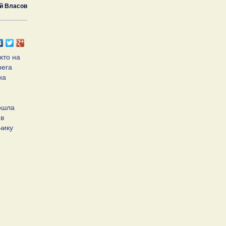
й Власов
кто на
рега
на
ошла
 в
чику