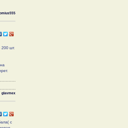
omius555
 200 шт.
 на
рет.
glavmex
ала( с
ковая