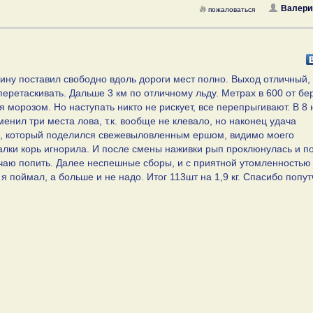
Валери
пожаловаться
ину поставил свободно вдоль дороги мест полно. Выход отличный, 
перетаскивать. Дальше 3 км по отличному льду. Метрах в 600 от бе
 морозом. Но наступать никто не рискует, все перепрыгивают. В 8 
менил три места лова, т.к. вообще не клевало, но наконец удача
ю, который поделился свежевыловленным ершом, видимо моего
лки корь игнорила. И после смены наживки рып проклюнулась и п
 чаю попить. Далее неспешные сборы, и с приятной утомленностью
я поймал, а больше и не надо. Итог 113шт на 1,9 кг. Спасибо попут