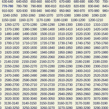
630-640
640-650
650-660
660-670
670-680
680-690
690-700
700-
770-780
780-790
790-800
800-810
810-820
820-830
830-840
840-
910-920
920-930
930-940
940-950
950-960
960-970
970-980
980-
1040-1050
1050-1060
1060-1070
1070-1080
1080-1090
1090-1100
1150-1160
1160-1170
1170-1180
1180-1190
1190-1200
1200-1210
0
1260-1270
1270-1280
1280-1290
1290-1300
1300-1310
1310-1320
0
1370-1380
1380-1390
1390-1400
1400-1410
1410-1420
1420-1430
0
1480-1490
1490-1500
1500-1510
1510-1520
1520-1530
1530-1540
0
1590-1600
1600-1610
1610-1620
1620-1630
1630-1640
1640-1650
0
1700-1710
1710-1720
1720-1730
1730-1740
1740-1750
1750-1760
0
1810-1820
1820-1830
1830-1840
1840-1850
1850-1860
1860-1870
0
1920-1930
1930-1940
1940-1950
1950-1960
1960-1970
1970-1980
0
2030-2040
2040-2050
2050-2060
2060-2070
2070-2080
2080-2090
0
2140-2150
2150-2160
2160-2170
2170-2180
2180-2190
2190-2200
0
2250-2260
2260-2270
2270-2280
2280-2290
2290-2300
2300-2310
0
2360-2370
2370-2380
2380-2390
2390-2400
2400-2410
2410-2420
0
2470-2480
2480-2490
2490-2500
2500-2510
2510-2520
2520-2530
0
2580-2590
2590-2600
2600-2610
2610-2620
2620-2630
2630-2640
0
2690-2700
2700-2710
2710-2720
2720-2730
2730-2740
2740-2750
0
2800-2810
2810-2820
2820-2830
2830-2840
2840-2850
2850-2860
0
2910-2920
2920-2930
2930-2940
2940-2950
2950-2960
2960-2970
0
3020-3030
3030-3040
3040-3050
3050-3060
3060-3070
3070-3080
0
3130-3140
3140-3150
3150-3160
3160-3170
3170-3180
3180-3190
0
3240-3250
3250-3260
3260-3270
3270-3280
3280-3290
3290-3300