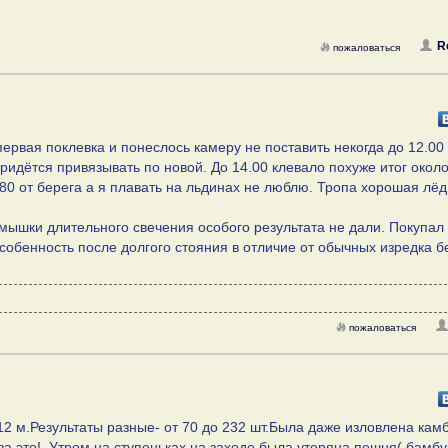
R
пожаловаться
первая поклевка и понеслось камеру не поставить некогда до 12.00
ридётся привязывать по новой. До 14.00 клевало похуже итог около
180 от берега а я плавать на льдинах не люблю. Тропа хорошая лёд
рмышки длительного свечения особого результата не дали. Покупал
собенность после долгого стояния в отличие от обычных изредка бе
пожаловаться
2 м.Результаты разные- от 70 до 232 шт.Была даже изловлена камб
а это!. Утром на ступеньках на заходе была утеряна пешня( бамбу