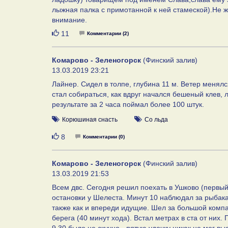
лыжная палка с примотанной к ней стамеской).Не жа
внимание.
Нравится
11
Комментарии (2)
Комарово - Зеленогорск
(Финский залив)
13.03.2019 23:21
Лайнер. Сидел в толпе, глубина 11 м. Ветер менялся
стал собираться, как вдруг начался бешеный клев, ло
результате за 2 часа поймал более 100 штук.
Корюшиная снасть
Со льда
Нравится
8
Комментарии (0)
Комарово - Зеленогорск
(Финский залив)
13.03.2019 21:53
Всем двс. Сегодня решил поехать в Ушково (первый
остановки у Шелеста. Минут 10 наблюдал за рыбак
также как и впереди идущие. Шел за большой компа
берега (40 минут хода). Встал метрах в ста от них. 