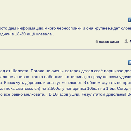
росто дам информацию.много черноспинки и она крупнее.идет слое
одили в 18-30 ещё клевала .
пожаловаться
ход от Шелеста. Погода не очень- ветерок делал своё паршивое де
ала не активно- как то набегами- то тишина,то сразу по всем удочк
. Кивок чуть дёрнишь и она тут же клюнет. В общем скучать не при
ал пока сматывался) на 2,500кг у напарника 105шт на 1,5кг. Сегод
о всё равно мелковата... В 16часов ушли. Результатом довольны! 