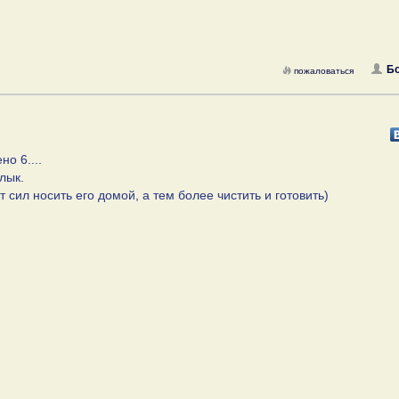
Б
пожаловаться
о 6....
лык.
 сил носить его домой, а тем более чистить и готовить)