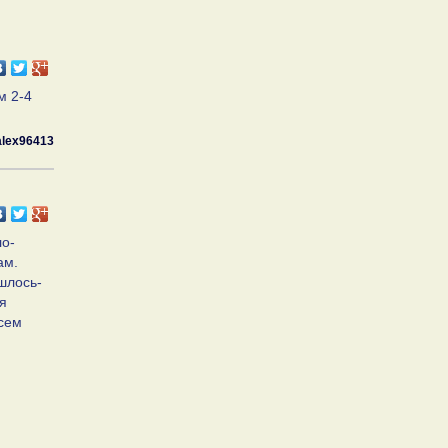
м 2-4
alex96413
ло-
ам.
шлось-
ня
Всем