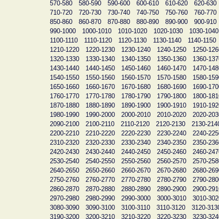
570-580
580-590
590-600
600-610
610-620
620-630
710-720
720-730
730-740
740-750
750-760
760-770
850-860
860-870
870-880
880-890
890-900
900-910
990-1000
1000-1010
1010-1020
1020-1030
1030-1040
1100-1110
1110-1120
1120-1130
1130-1140
1140-1150
1210-1220
1220-1230
1230-1240
1240-1250
1250-126
1320-1330
1330-1340
1340-1350
1350-1360
1360-137
1430-1440
1440-1450
1450-1460
1460-1470
1470-148
1540-1550
1550-1560
1560-1570
1570-1580
1580-159
1650-1660
1660-1670
1670-1680
1680-1690
1690-170
1760-1770
1770-1780
1780-1790
1790-1800
1800-181
1870-1880
1880-1890
1890-1900
1900-1910
1910-192
1980-1990
1990-2000
2000-2010
2010-2020
2020-203
2090-2100
2100-2110
2110-2120
2120-2130
2130-214
2200-2210
2210-2220
2220-2230
2230-2240
2240-225
2310-2320
2320-2330
2330-2340
2340-2350
2350-236
2420-2430
2430-2440
2440-2450
2450-2460
2460-247
2530-2540
2540-2550
2550-2560
2560-2570
2570-258
2640-2650
2650-2660
2660-2670
2670-2680
2680-269
2750-2760
2760-2770
2770-2780
2780-2790
2790-280
2860-2870
2870-2880
2880-2890
2890-2900
2900-291
2970-2980
2980-2990
2990-3000
3000-3010
3010-302
3080-3090
3090-3100
3100-3110
3110-3120
3120-313
3190-3200
3200-3210
3210-3220
3220-3230
3230-324