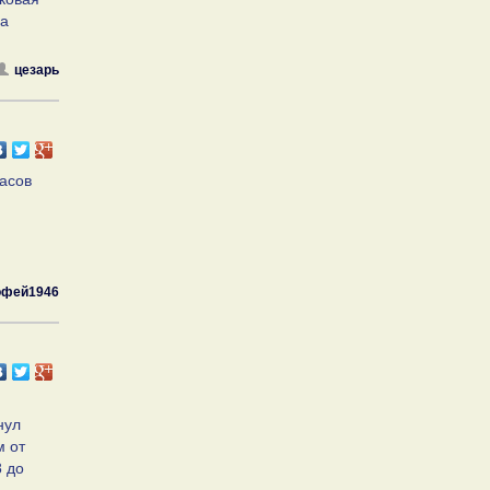
за
цезарь
часов
офей1946
нул
м от
8 до