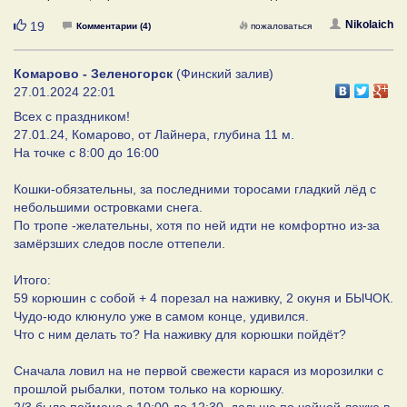
Нравится
Nikolaich
19
Комментарии (4)
пожаловаться
Комарово - Зеленогорск
(Финский залив)
27.01.2024 22:01
Всех с праздником!
27.01.24, Комарово, от Лайнера, глубина 11 м.
На точке с 8:00 до 16:00
Кошки-обязательны, за последними торосами гладкий лёд с
небольшими островками снега.
По тропе -желательны, хотя по ней идти не комфортно из-за
замёрзших следов после оттепели.
Итого:
59 корюшин с собой + 4 порезал на наживку, 2 окуня и БЫЧОК.
Чудо-юдо клюнуло уже в самом конце, удивился.
Что с ним делать то? На наживку для корюшки пойдёт?
Сначала ловил на не первой свежести карася из морозилки с
прошлой рыбалки, потом только на корюшку.
2/3 было поймано с 10:00 до 12:30, дальше по чайной ложке в