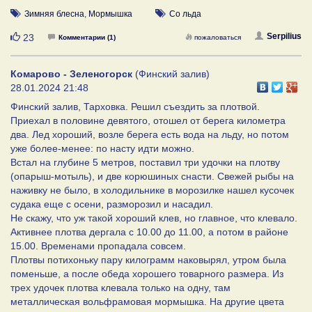
Зимняя блесна
,
Мормышка
Со льда
Нравится
Serpilius
23
Комментарии (1)
пожаловаться
Комарово - Зеленогорск
(Финский залив)
28.01.2024 21:48
Финский залив, Тарховка. Решил съездить за плотвой.
Приехал в половине девятого, отошел от берега километра
два. Лед хороший, возле берега есть вода на льду, но потом
уже более-менее: по насту идти можно.
Встал на глубине 5 метров, поставил три удочки на плотву
(опарыш-мотыль), и две корюшиных снасти. Свежей рыбы на
наживку не было, в холодильнике в морозилке нашел кусочек
судака еще с осени, разморозил и насадил.
Не скажу, что уж такой хороший клев, но главное, что клевало.
Активнее плотва дергала с 10.00 до 11.00, а потом в районе
15.00. Временами пропадала совсем.
Плотвы потихоньку пару килограмм наковырял, утром была
поменьше, а после обеда хорошего товарного размера. Из
трех удочек плотва клевала только на одну, там
металлическая вольфрамовая мормышка. На другие цвета