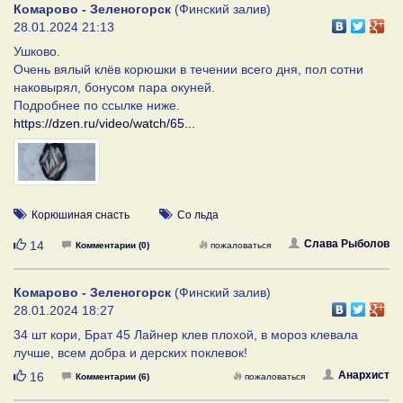
Комарово - Зеленогорск
(Финский залив)
28.01.2024 21:13
Ушково.
Очень вялый клёв корюшки в течении всего дня, пол сотни
наковырял, бонусом пара окуней.
Подробнее по ссылке ниже.
https://dzen.ru/video/watch/65...
Корюшиная снасть
Со льда
Нравится
Слава Рыболов
14
Комментарии (0)
пожаловаться
Комарово - Зеленогорск
(Финский залив)
28.01.2024 18:27
34 шт кори, Брат 45 Лайнер клев плохой, в мороз клевала
лучше, всем добра и дерских поклевок!
Нравится
Анархист
16
Комментарии (6)
пожаловаться