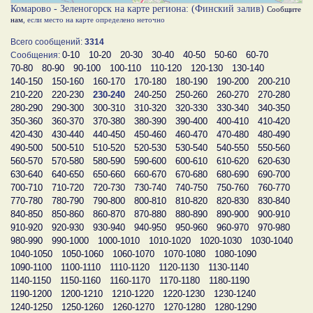
Комарово - Зеленогорск на карте региона: (Финский залив)
Сообщите
нам
, если место на карте определено неточно
Всего сообщений:
3314
0-10
10-20
20-30
30-40
40-50
50-60
60-70
Сообщения:
70-80
80-90
90-100
100-110
110-120
120-130
130-140
140-150
150-160
160-170
170-180
180-190
190-200
200-210
210-220
220-230
230-240
240-250
250-260
260-270
270-280
280-290
290-300
300-310
310-320
320-330
330-340
340-350
350-360
360-370
370-380
380-390
390-400
400-410
410-420
420-430
430-440
440-450
450-460
460-470
470-480
480-490
490-500
500-510
510-520
520-530
530-540
540-550
550-560
560-570
570-580
580-590
590-600
600-610
610-620
620-630
630-640
640-650
650-660
660-670
670-680
680-690
690-700
700-710
710-720
720-730
730-740
740-750
750-760
760-770
770-780
780-790
790-800
800-810
810-820
820-830
830-840
840-850
850-860
860-870
870-880
880-890
890-900
900-910
910-920
920-930
930-940
940-950
950-960
960-970
970-980
980-990
990-1000
1000-1010
1010-1020
1020-1030
1030-1040
1040-1050
1050-1060
1060-1070
1070-1080
1080-1090
1090-1100
1100-1110
1110-1120
1120-1130
1130-1140
1140-1150
1150-1160
1160-1170
1170-1180
1180-1190
1190-1200
1200-1210
1210-1220
1220-1230
1230-1240
1240-1250
1250-1260
1260-1270
1270-1280
1280-1290