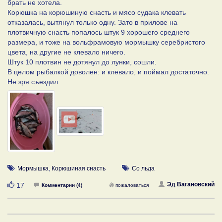
брать не хотела.
Корюшка на корюшиную снасть и мясо судака клевать
отказалась, вытянул только одну. Зато в прилове на
плотвичную снасть попалось штук 9 хорошего среднего
размера, и тоже на вольфрамовую мормышку серебристого
цвета, на другие не клевало ничего.
Штук 10 плотвин не дотянул до лунки, сошли.
В целом рыбалкой доволен: и клевало, и поймал достаточно.
Не зря съездил.
Мормышка
,
Корюшиная снасть
Со льда
Нравится
Эд Вагановский
17
Комментарии (4)
пожаловаться