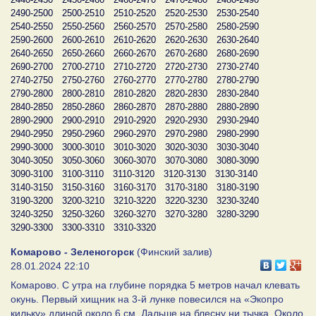
2490-2500
2500-2510
2510-2520
2520-2530
2530-2540
2540-2550
2550-2560
2560-2570
2570-2580
2580-2590
2590-2600
2600-2610
2610-2620
2620-2630
2630-2640
2640-2650
2650-2660
2660-2670
2670-2680
2680-2690
2690-2700
2700-2710
2710-2720
2720-2730
2730-2740
2740-2750
2750-2760
2760-2770
2770-2780
2780-2790
2790-2800
2800-2810
2810-2820
2820-2830
2830-2840
2840-2850
2850-2860
2860-2870
2870-2880
2880-2890
2890-2900
2900-2910
2910-2920
2920-2930
2930-2940
2940-2950
2950-2960
2960-2970
2970-2980
2980-2990
2990-3000
3000-3010
3010-3020
3020-3030
3030-3040
3040-3050
3050-3060
3060-3070
3070-3080
3080-3090
3090-3100
3100-3110
3110-3120
3120-3130
3130-3140
3140-3150
3150-3160
3160-3170
3170-3180
3180-3190
3190-3200
3200-3210
3210-3220
3220-3230
3230-3240
3240-3250
3250-3260
3260-3270
3270-3280
3280-3290
3290-3300
3300-3310
3310-3320
Комарово - Зеленогорск
(Финский залив)
28.01.2024 22:10
Комарово. С утра на глубине порядка 5 метров начал клевать
окунь. Первый хищник на 3-й лунке повесился на «Экопро
кильку» длиной около 6 см. Дальше на блесну ни тычка. Около