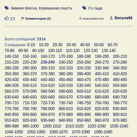
Зимняя блесна
,
Корюшиная снасть
Со льда
Нравится
Виталя98
23
Комментарии (2)
пожаловаться
Всего сообщений:
3314
0-10
10-20
20-30
30-40
40-50
50-60
60-70
Сообщения:
70-80
80-90
90-100
100-110
110-120
120-130
130-140
140-150
150-160
160-170
170-180
180-190
190-200
200-210
210-220
220-230
230-240
240-250
250-260
260-270
270-280
280-290
290-300
300-310
310-320
320-330
330-340
340-350
350-360
360-370
370-380
380-390
390-400
400-410
410-420
420-430
430-440
440-450
450-460
460-470
470-480
480-490
490-500
500-510
510-520
520-530
530-540
540-550
550-560
560-570
570-580
580-590
590-600
600-610
610-620
620-630
630-640
640-650
650-660
660-670
670-680
680-690
690-700
700-710
710-720
720-730
730-740
740-750
750-760
760-770
770-780
780-790
790-800
800-810
810-820
820-830
830-840
840-850
850-860
860-870
870-880
880-890
890-900
900-910
910-920
920-930
930-940
940-950
950-960
960-970
970-980
980-990
990-1000
1000-1010
1010-1020
1020-1030
1030-1040
1040-1050
1050-1060
1060-1070
1070-1080
1080-1090