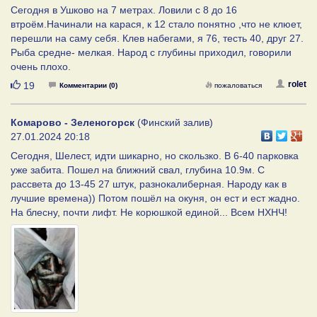
Сегодня в Ушково на 7 метрах. Ловили с 8 до 16
втроём.Начинали на карася, к 12 стало понятно ,что не клюет,
перешли на саму себя. Клев набегами, я 76, тесть 40, друг 27.
Рыба средне- мелкая. Народ с глубины приходил, говорили
очень плохо.
Нравится
rolet
19
Комментарии (0)
пожаловаться
Комарово - Зеленогорск
(Финский залив)
27.01.2024 20:18
Сегодня, Шелест, идти шикарно, но скользко. В 6-40 парковка
уже забита. Пошел на ближний свал, глубина 10.9м. С
рассвета до 13-45 27 штук, разнокалиберная. Народу как в
лучшие времена)) Потом пошёл на окуня, он ест и ест жадно.
На блесну, почти лифт. Не корюшкой единой... Всем НХНЧ!