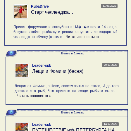
31.07.2026
RubaDrive
Старт челленджа….
Привет, форумчане и соклубник и! М� �е почти 14 лет, я
безумно люблю рыбалку и решил запустить легендарн ый
челлендж по обмену (в стиле ...
Читать полностью »
Новое в блогах
20.07.2026
Leader-spb
Лещи и Фомичи (басня)
Лещам от Фомича, в Неве, совсем житья не стало, И до того
достало это рыб, Что принято на сходе рыбьем стало –
...
Читать полностью »
Новое в блогах
14.07.2026
Leader-spb
ПУТЕШЕСТВIE изѣ ПЕТЕРБУРГА НА