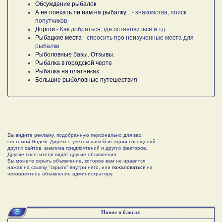
Обсуждение рыбалок
А не поехать ли нам на рыбалку...
- знакомства, поиск
попутчиков
Дороги
- Как добраться, где остановиться и тд.
Рыбацкие места
- спросить про неизученные места для
рыбалки
Рыболовные базы. Отзывы.
Рыбалка в городской черте
Рыбалка на платниках
Большие рыболовные путешествия
Вы видите рекламу, подобранную персонально для вас
системой Яндекс.Директ с учетом вашей истории посещений
других сайтов, анализа предпочтений и других факторов.
Другие посетители видят другие объявления.
Вы можете скрыть объявление, которое вам не нравится,
нажав на ссылку "скрыть" внутри него, или
пожаловаться
на
некорректное объявление администратору.
Новое в блогах