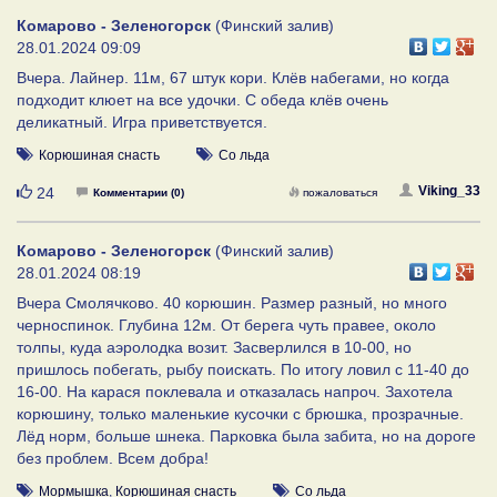
Комарово - Зеленогорск
(Финский залив)
28.01.2024 09:09
Вчера. Лайнер. 11м, 67 штук кори. Клёв набегами, но когда
подходит клюет на все удочки. С обеда клёв очень
деликатный. Игра приветствуется.
Корюшиная снасть
Со льда
Нравится
Viking_33
24
Комментарии (0)
пожаловаться
Комарово - Зеленогорск
(Финский залив)
28.01.2024 08:19
Вчера Смолячково. 40 корюшин. Размер разный, но много
черноспинок. Глубина 12м. От берега чуть правее, около
толпы, куда аэролодка возит. Засверлился в 10-00, но
пришлось побегать, рыбу поискать. По итогу ловил с 11-40 до
16-00. На карася поклевала и отказалась напроч. Захотела
корюшину, только маленькие кусочки с брюшка, прозрачные.
Лёд норм, больше шнека. Парковка была забита, но на дороге
без проблем. Всем добра!
Мормышка
,
Корюшиная снасть
Со льда