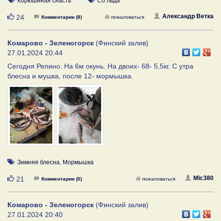
Корюшиная снасть
Со льда
Нравится
Александр Ветка
24
Комментарии (8)
пожаловаться
Комарово - Зеленогорск
(Финский залив)
27.01.2024 20:44
Сегодня Репино. На 6м окунь. На двоих- 68- 5,5кг. С утра
блесна и мушка, после 12- мормышка.
Зимняя блесна
,
Мормышка
Нравится
Mic380
21
Комментарии (0)
пожаловаться
Комарово - Зеленогорск
(Финский залив)
27.01.2024 20:40