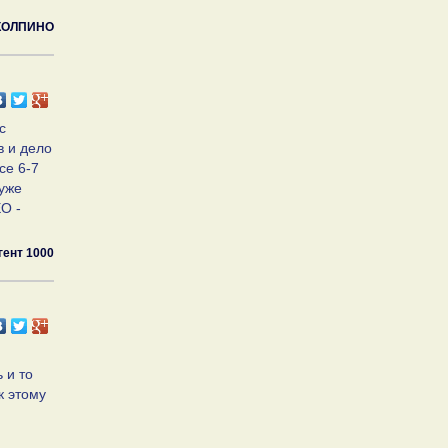
КОЛПИНО
с
в и дело
се 6-7
 уже
ЕО -
гент 1000
 и то
к этому