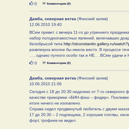
Нравится
0
Комментарии (0)
Дамба, северная ветка
(Финский залив)
12.06.2010 19:40
ВСем привет. с вечера 11-го до утреннего праздни
набор погоднопакостных явлений, включавших дожди
белобрысой типа
http://stconstantin.gallery.ru/watc
развлекуха вполне бы имела место. В процессе те
......однако путного особо так и НЕ.... ВСем удачи и 
Нравится
0
Комментарии (0)
Дамба, северная ветка
(Финский залив)
10.06.2010 21:06
Сегодня с 18 до 20.30 недалеко от 7-го северного ф
качестве прикормки «БИН-фиш – фидер». Поклевки
итоге ничего не изловлено.
Справа сидел продвинутый любитель с двумя махо
17 до 20.30 – 2 подлещика, 2 хорошие плотвы, нес
форт, трофеев не видел.