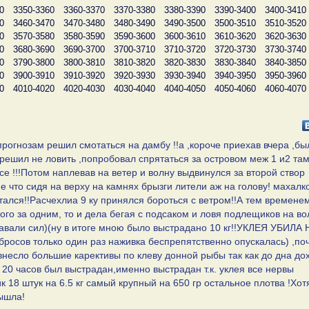
0
3350-3360
3360-3370
3370-3380
3380-3390
3390-3400
3400-3410
0
3460-3470
3470-3480
3480-3490
3490-3500
3500-3510
3510-3520
0
3570-3580
3580-3590
3590-3600
3600-3610
3610-3620
3620-3630
0
3680-3690
3690-3700
3700-3710
3710-3720
3720-3730
3730-3740
0
3790-3800
3800-3810
3810-3820
3820-3830
3830-3840
3840-3850
0
3900-3910
3910-3920
3920-3930
3930-3940
3940-3950
3950-3960
0
4010-4020
4020-4030
4030-4040
4040-4050
4050-4060
4060-4070
рогнозам решил смотаться на дамбу !!а ,короче приехав вчера ,бы
о решил не ловить ,попробовал спрятаться за островом меж 1 и2 там
се !!!Потом наплевав на ветер и волну выдвинулся за второй створ
ие что сидя на верху на камнях брызги лители аж на голову! махалк
отался!!Расчехлиа 9 ку принялся бороться с ветром!!А тем времене
го за одним, то и дела бегая с подсаком и ловя подлещиков на во
авали сил)(ну в итоге мною было выстрадано 10 кг!!УКЛЕЯ УБИЛ
сов только один раз наживка беспрепятственно опускалась) ,по
внесло большие карективы по клеву донной рыбы так как до дна до
о 20 часов был выстрадан,именно выстрадан т.к. уклея все нервы
к 18 штук на 6.5 кг самый крупный на 650 гр остальное плотва !Хот
вышла!