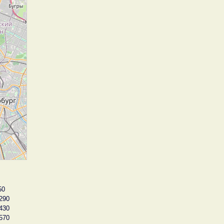
50
290
430
570