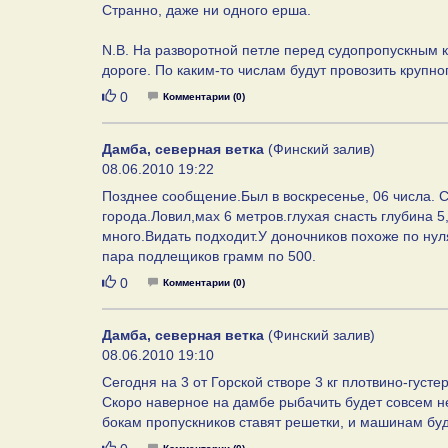
Странно, даже ни одного ерша.
N.B. На разворотной петле перед судопропускным 
дороге. По каким-то числам будут провозить крупно
Нравится
0
Комментарии (0)
Дамба, северная ветка
(Финский залив)
08.06.2010 19:22
Позднее сообщение.Был в воскресенье, 06 числа. 
города.Ловил,мах 6 метров.глухая снасть глубина 
много.Видать подходит.У доночников похоже по нуля
пара подлещиков грамм по 500.
Нравится
0
Комментарии (0)
Дамба, северная ветка
(Финский залив)
08.06.2010 19:10
Сегодня на 3 от Горской створе 3 кг плотвино-гус
Скоро наверное на дамбе рыбачить будет совсем не
бокам пропускников ставят решетки, и машинам буд