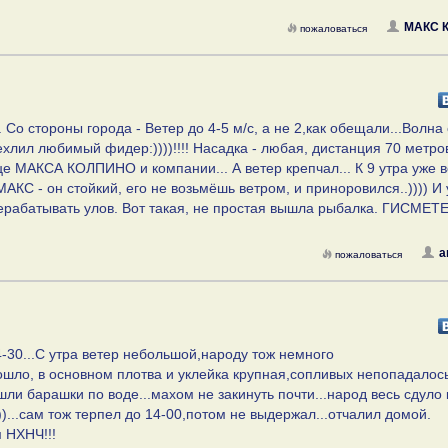
МАКС 
пожаловаться
о стороны города - Ветер до 4-5 м/с, а не 2,как обещали...Волна 
счехлил любимый фидер:))))!!!! Насадка - любая, дистанция 70 метро
ице МАКСА КОЛПИНО и компании... А ветер крепчал... К 9 утра уже в
 МАКС - он стойкий, его не возьмёшь ветром, и приноровился..)))) И
л перерабатывать улов. Вот такая, не простая вышла рыбалка. ГИСМЕТ
а
пожаловаться
4-30...С утра ветер небольшой,народу тож немного
пошло, в основном плотва и уклейка крупная,сопливых непопадалось
шли барашки по воде...махом не закинуть почти...народ весь сдуло 
..сам тож терпел до 14-00,потом не выдержал...отчалил домой.
 НХНЧ!!!