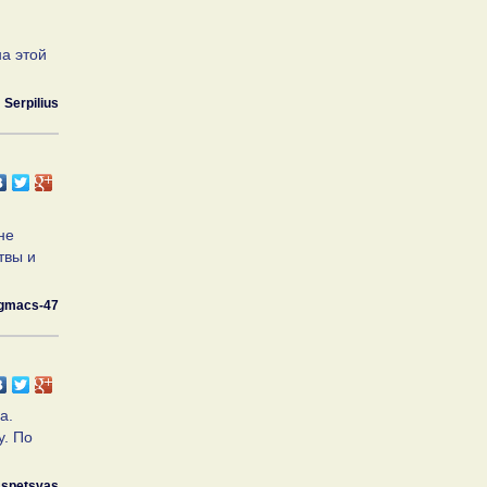
а этой
Serpilius
не
твы и
gmacs-47
а.
у. По
spetsvas