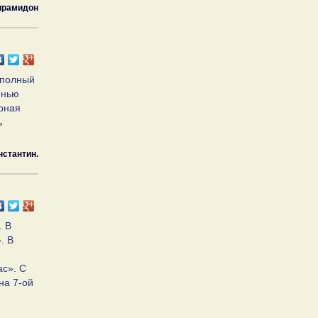
ирамидон
 полный
енью
ерная
ь
нстантин.
. В
. В
с». С
на 7-ой