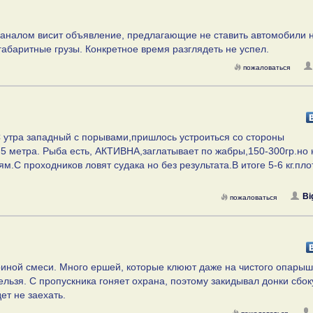
каналом висит объявление, предлагающие не ставить автомобили н
габаритные грузы. Конкретное время разглядеть не успел.
пожаловаться
С утра западный с порывами,пришлось устроиться со стороны
5,5 метра. Рыба есть, АКТИВНА,заглатывает по жабры,150-300гр.но 
м.С проходников ловят судака но без результата.В итоге 5-6 кг.пло
Bi
пожаловаться
териной смеси. Много ершей, которые клюют даже на чистого опарыш
льзя. С пропускника гоняет охрана, поэтому закидывал донки сбок
ет не заехать.