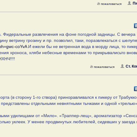
П
пожаловаться
ка. Фидеральные развлечения на фоне погодной задницы. С вечера
ну ветрину грозину и пр. позволил, таки, поразвлекаться с шелуп
h?ph=gwc-coYvA
И ежели бы не ветренная вода в морду лица, то пик
чения хроноса, хляби небесные временами то прикрывалисьто внов
НХНЧ!!!!
Ст. Ко
пожаловаться
орта (в сторону 1-го створа) приноравливался к пикеру от Трабукко
 представлены отдельными невнятными тычками и одной «трелью»
выми удилищами от «Мило». «Траппер-лещ», ароматизатор «Сенса
колько уклеек. У менее продвинутых любителей, сидевших у заезда 