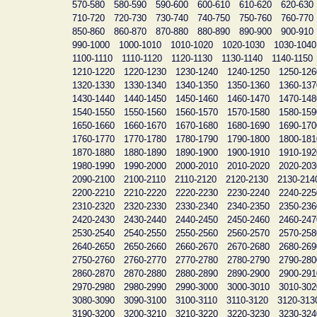
570-580
580-590
590-600
600-610
610-620
620-630
710-720
720-730
730-740
740-750
750-760
760-770
850-860
860-870
870-880
880-890
890-900
900-910
990-1000
1000-1010
1010-1020
1020-1030
1030-1040
1100-1110
1110-1120
1120-1130
1130-1140
1140-1150
1210-1220
1220-1230
1230-1240
1240-1250
1250-126
1320-1330
1330-1340
1340-1350
1350-1360
1360-137
1430-1440
1440-1450
1450-1460
1460-1470
1470-148
1540-1550
1550-1560
1560-1570
1570-1580
1580-159
1650-1660
1660-1670
1670-1680
1680-1690
1690-170
1760-1770
1770-1780
1780-1790
1790-1800
1800-181
1870-1880
1880-1890
1890-1900
1900-1910
1910-192
1980-1990
1990-2000
2000-2010
2010-2020
2020-203
2090-2100
2100-2110
2110-2120
2120-2130
2130-214
2200-2210
2210-2220
2220-2230
2230-2240
2240-225
2310-2320
2320-2330
2330-2340
2340-2350
2350-236
2420-2430
2430-2440
2440-2450
2450-2460
2460-247
2530-2540
2540-2550
2550-2560
2560-2570
2570-258
2640-2650
2650-2660
2660-2670
2670-2680
2680-269
2750-2760
2760-2770
2770-2780
2780-2790
2790-280
2860-2870
2870-2880
2880-2890
2890-2900
2900-291
2970-2980
2980-2990
2990-3000
3000-3010
3010-302
3080-3090
3090-3100
3100-3110
3110-3120
3120-313
3190-3200
3200-3210
3210-3220
3220-3230
3230-324