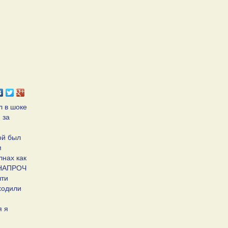
л в шоке
 за
ой был
м
лнах как
А НАПРОЧ
чти
ходили
я я