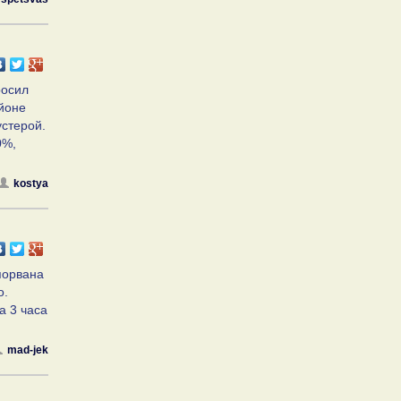
росил
айоне
устерой.
0%,
kostya
порвана
о.
а 3 часа
mad-jek