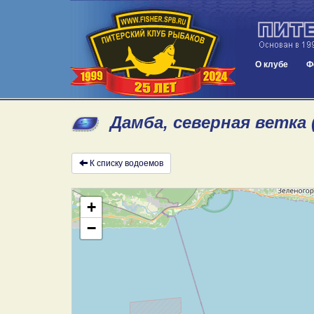
О клубе
Ф
Дамба, северная ветка 
К списку водоемов
+
−