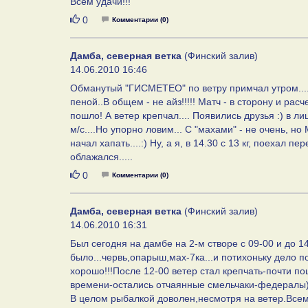
Всем удачи!!!
Нравится
0
Комментарии (0)
Дамба, северная ветка
(Финский залив)
14.06.2010 16:46
Обманутый "ГИСМЕТЕО" по ветру примчал утром.... С
пеной..В общем - не айз!!!!! Матч - в сторону и ра
пошло! А ветер крепчал.... Появились друзья :) в л
м/с....Но упорно ловим... С "махами" - не очень, но
начал хапать....:) Ну, а я, в 14.30 с 13 кг, поеха
облажался.....
Нравится
0
Комментарии (0)
Дамба, северная ветка
(Финский залив)
14.06.2010 16:31
Был сегодня на дамбе на 2-м створе с 09-00 и до 1
было...червь,опарыш,мах-7ка...и потихоньку дело 
хорошо!!!После 12-00 ветер стал крепчать-почти по
времени-остались отчаянные смельчаки-федералы)).
В целом рыбалкой доволен,несмотря на ветер.Всем