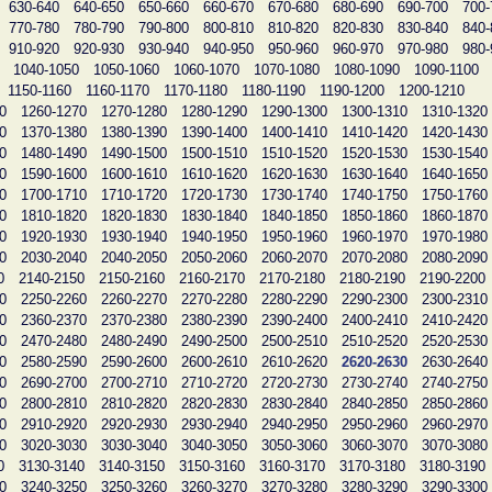
630-640
640-650
650-660
660-670
670-680
680-690
690-700
700-
770-780
780-790
790-800
800-810
810-820
820-830
830-840
840-
910-920
920-930
930-940
940-950
950-960
960-970
970-980
980-
1040-1050
1050-1060
1060-1070
1070-1080
1080-1090
1090-1100
1150-1160
1160-1170
1170-1180
1180-1190
1190-1200
1200-1210
0
1260-1270
1270-1280
1280-1290
1290-1300
1300-1310
1310-1320
0
1370-1380
1380-1390
1390-1400
1400-1410
1410-1420
1420-1430
0
1480-1490
1490-1500
1500-1510
1510-1520
1520-1530
1530-1540
0
1590-1600
1600-1610
1610-1620
1620-1630
1630-1640
1640-1650
0
1700-1710
1710-1720
1720-1730
1730-1740
1740-1750
1750-1760
0
1810-1820
1820-1830
1830-1840
1840-1850
1850-1860
1860-1870
0
1920-1930
1930-1940
1940-1950
1950-1960
1960-1970
1970-1980
0
2030-2040
2040-2050
2050-2060
2060-2070
2070-2080
2080-2090
0
2140-2150
2150-2160
2160-2170
2170-2180
2180-2190
2190-2200
0
2250-2260
2260-2270
2270-2280
2280-2290
2290-2300
2300-2310
0
2360-2370
2370-2380
2380-2390
2390-2400
2400-2410
2410-2420
0
2470-2480
2480-2490
2490-2500
2500-2510
2510-2520
2520-2530
0
2580-2590
2590-2600
2600-2610
2610-2620
2620-2630
2630-2640
0
2690-2700
2700-2710
2710-2720
2720-2730
2730-2740
2740-2750
0
2800-2810
2810-2820
2820-2830
2830-2840
2840-2850
2850-2860
0
2910-2920
2920-2930
2930-2940
2940-2950
2950-2960
2960-2970
0
3020-3030
3030-3040
3040-3050
3050-3060
3060-3070
3070-3080
0
3130-3140
3140-3150
3150-3160
3160-3170
3170-3180
3180-3190
0
3240-3250
3250-3260
3260-3270
3270-3280
3280-3290
3290-3300