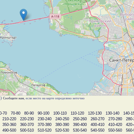
в)
Сообщите нам
, если место на карте определено неточно
0-70
70-80
80-90
90-100
100-110
110-120
120-130
130-140
140-1
210-220
220-230
230-240
240-250
250-260
260-270
270-280
280-
350-360
360-370
370-380
380-390
390-400
400-410
410-420
420-
490-500
500-510
510-520
520-530
530-540
540-550
550-560
560-