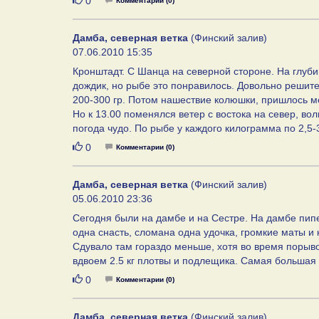
Нравится
0
Комментарии (0)
Дамба, северная ветка
(Финский залив)
07.06.2010 15:35
Кронштадт. С Шанца на северной стороне. На глубин
дождик, но рыбе это понравилось. Довольно решител
200-300 гр. Потом нашествие колюшки, пришлось ме
Но к 13.00 поменялся ветер с востока на север, во
погода чудо. По рыбе у каждого килограмма по 2,5-
Нравится
0
Комментарии (0)
Дамба, северная ветка
(Финский залив)
05.06.2010 23:36
Сегодня были на дамбе и на Сестре. На дамбе пипец
одна снасть, сломана одна удочка, громкие маты и 
Сдувало там гораздо меньше, хотя во время порывов
вдвоем 2.5 кг плотвы и подлещика. Самая большая
Нравится
0
Комментарии (0)
Дамба, северная ветка
(Финский залив)