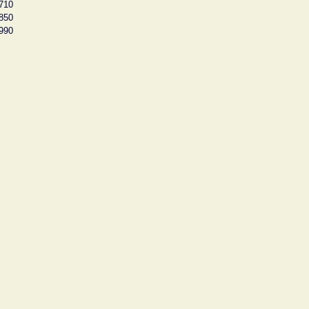
710
850
990