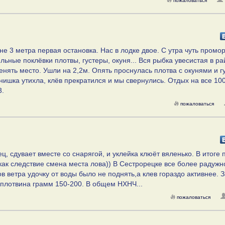
пожаловаться
е 3 метра первая остановка. Нас в лодке двое. С утра чуть промо
ьные поклёвки плотвы, густеры, окуня... Вся рыбка увесистая в р
нять место. Ушли на 2,2м. Опять проснулась плотва с окунями и г
лнишка утихла, клёв прекратился и мы свернулись. Отдых на все 10
3.
пожаловаться
, сдувает вместе со снарягой, и уклейка клюёт вяленько. В итоге 
как следствие смена места лова)) В Сестрорецке все более радужн
 ветра удочку от воды было не поднять,а клев гораздо активнее. З
 плотвина грамм 150-200. В общем НХНЧ...
пожаловаться