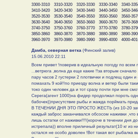
3300-3310
3310-3320
3320-3330
3330-3340
3340-335
3410-3420
3420-3430
3430-3440
3440-3450
3450-346
3520-3530
3530-3540
3540-3550
3550-3560
3560-357
3630-3640
3640-3650
3650-3660
3660-3670
3670-368
3740-3750
3750-3760
3760-3770
3770-3780
3780-379
3850-3860
3860-3870
3870-3880
3880-3890
3890-390
3960-3970
3970-3980
3980-3990
3990-4000
4000-401
Дамба, северная ветка
(Финский залив)
15.06.2010 22:11
Всем привет !поверив в идеальную погоду по всем п
...ветрюга ,волна да еще какие !!за вторым сначал
пару часов 2 густерки 2 плотвички и подлещ один и 
помахать 9 кой!!по приезду волна и ветер были так
токо один человек да и тот сразу почти при мне см
Серега(агент 1000)на фидер продолжал пороть одно
бабочек))присутствие рыбы и жажда порймать прид
В ТЕЧЕНИИ ДНЯ ЭТО ПРОСТО ЖЕСТЬ (из 10-20 забро
каждый заброс заканчивался обсосом наживки ,что 
лишь остатки от наживки!!!!(короче в течении дня д
истрепала)) вполне приличный результат(10 кг из ни
остался не особо доволен !Вот такая вот рыбалка 