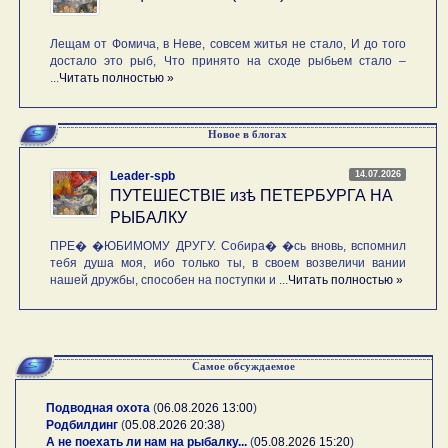
Лещам от Фомича, в Неве, совсем житья не стало, И до того
достало это рыб, Что принято на сходе рыбьем стало –
...
Читать полностью »
Новое в блогах
14.07.2026
Leader-spb
ПУТЕШЕСТВIE изѣ ПЕТЕРБУРГА НА
РЫБАЛКУ
ПРЕ� �ЮБИМОМУ ДРУГУ. Собира� �сь вновь, вспомнил
тебя душа моя, ибо только ты, в своем возвеличи вании
нашей дружбы, способен на поступки и ...
Читать полностью »
Самое обсуждаемое
Подводная охота
(
06.08.2026 13:00
)
Родбилдинг
(
05.08.2026 20:38
)
А не поехать ли нам на рыбалку...
(
05.08.2026 15:20
)