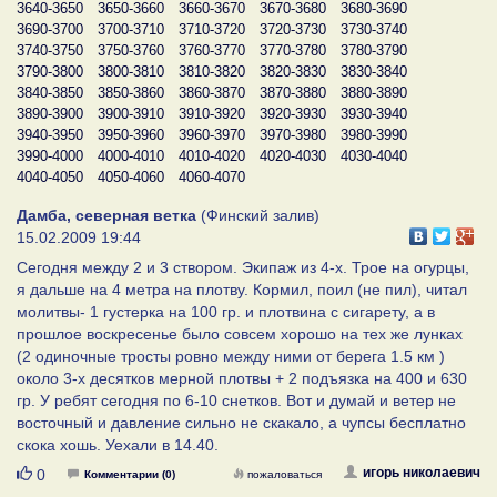
3640-3650
3650-3660
3660-3670
3670-3680
3680-3690
3690-3700
3700-3710
3710-3720
3720-3730
3730-3740
3740-3750
3750-3760
3760-3770
3770-3780
3780-3790
3790-3800
3800-3810
3810-3820
3820-3830
3830-3840
3840-3850
3850-3860
3860-3870
3870-3880
3880-3890
3890-3900
3900-3910
3910-3920
3920-3930
3930-3940
3940-3950
3950-3960
3960-3970
3970-3980
3980-3990
3990-4000
4000-4010
4010-4020
4020-4030
4030-4040
4040-4050
4050-4060
4060-4070
Дамба, северная ветка
(Финский залив)
15.02.2009 19:44
Сегодня между 2 и 3 створом. Экипаж из 4-х. Трое на огурцы,
я дальше на 4 метра на плотву. Кормил, поил (не пил), читал
молитвы- 1 густерка на 100 гр. и плотвина с сигарету, а в
прошлое воскресенье было совсем хорошо на тех же лунках
(2 одиночные тросты ровно между ними от берега 1.5 км )
около 3-х десятков мерной плотвы + 2 подъязка на 400 и 630
гр. У ребят сегодня по 6-10 снетков. Вот и думай и ветер не
восточный и давление сильно не скакало, а чупсы бесплатно
скока хошь. Уехали в 14.40.
Нравится
игорь николаевич
0
Комментарии (0)
пожаловаться