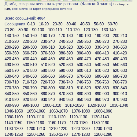
Дамба, северная ветка на карте региона: (Финский залив)
Сообщите
нам
, если место на карте определено неточно
Всего сообщений:
4064
0-10
10-20
20-30
30-40
40-50
50-60
60-70
Сообщения:
70-80
80-90
90-100
100-110
110-120
120-130
130-140
140-150
150-160
160-170
170-180
180-190
190-200
200-210
210-220
220-230
230-240
240-250
250-260
260-270
270-280
280-290
290-300
300-310
310-320
320-330
330-340
340-350
350-360
360-370
370-380
380-390
390-400
400-410
410-420
420-430
430-440
440-450
450-460
460-470
470-480
480-490
490-500
500-510
510-520
520-530
530-540
540-550
550-560
560-570
570-580
580-590
590-600
600-610
610-620
620-630
630-640
640-650
650-660
660-670
670-680
680-690
690-700
700-710
710-720
720-730
730-740
740-750
750-760
760-770
770-780
780-790
790-800
800-810
810-820
820-830
830-840
840-850
850-860
860-870
870-880
880-890
890-900
900-910
910-920
920-930
930-940
940-950
950-960
960-970
970-980
980-990
990-1000
1000-1010
1010-1020
1020-1030
1030-1040
1040-1050
1050-1060
1060-1070
1070-1080
1080-1090
1090-1100
1100-1110
1110-1120
1120-1130
1130-1140
1140-1150
1150-1160
1160-1170
1170-1180
1180-1190
1190-1200
1200-1210
1210-1220
1220-1230
1230-1240
1240-1250
1250-1260
1260-1270
1270-1280
1280-1290