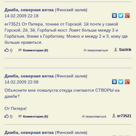
Дамба, северная ветка
(Финский залив)
14.02.2009 22:18
er73521 От Питера, точнее от Горской. 1й почти у самой
Горской, 2й, 3й, Горбатый мост. Ловят больше между 3 и
Горбатым, ближе к Горбатому. Можно и между 2 и 3, кому где
больше нравиться.
Нравится
StaVrik
0
Комментарии (0)
пожаловаться
Дамба, северная ветка
(Финский залив)
14.02.2009 22:08
Объясните мне пожалуста:откуда считаются СТВОРЫ на
дамбе?
От Питера!
Нравится
er73521
0
Комментарии (0)
пожаловаться
Дамба, северная ветка
(Финский залив)