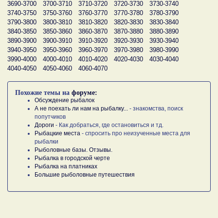
3690-3700
3700-3710
3710-3720
3720-3730
3730-3740
3740-3750
3750-3760
3760-3770
3770-3780
3780-3790
3790-3800
3800-3810
3810-3820
3820-3830
3830-3840
3840-3850
3850-3860
3860-3870
3870-3880
3880-3890
3890-3900
3900-3910
3910-3920
3920-3930
3930-3940
3940-3950
3950-3960
3960-3970
3970-3980
3980-3990
3990-4000
4000-4010
4010-4020
4020-4030
4030-4040
4040-4050
4050-4060
4060-4070
Похожие темы на
форуме:
Обсуждение рыбалок
А не поехать ли нам на рыбалку...
- знакомства, поиск
попутчиков
Дороги
- Как добраться, где остановиться и тд.
Рыбацкие места
- спросить про неизученные места для
рыбалки
Рыболовные базы. Отзывы.
Рыбалка в городской черте
Рыбалка на платниках
Большие рыболовные путешествия