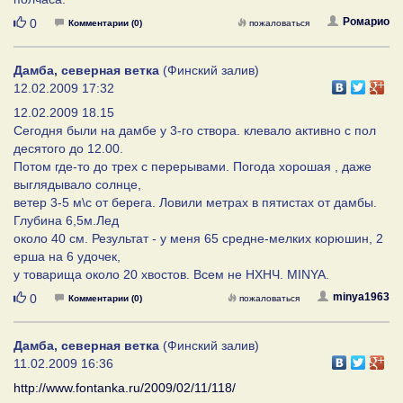
Нравится
Ромарио
0
Комментарии (0)
пожаловаться
Дамба, северная ветка
(Финский залив)
12.02.2009 17:32
12.02.2009 18.15
Сегодня были на дамбе у 3-го створа. клевало активно с пол
десятого до 12.00.
Потом где-то до трех с перерывами. Погода хорошая , даже
выглядывало солнце,
ветер 3-5 м\с от берега. Ловили метрах в пятистах от дамбы.
Глубина 6,5м.Лед
около 40 см. Результат - у меня 65 средне-мелких корюшин, 2
ерша на 6 удочек,
у товарища около 20 хвостов. Всем не НХНЧ. MINYA.
Нравится
minya1963
0
Комментарии (0)
пожаловаться
Дамба, северная ветка
(Финский залив)
11.02.2009 16:36
http://www.fontanka.ru/2009/02/11/118/