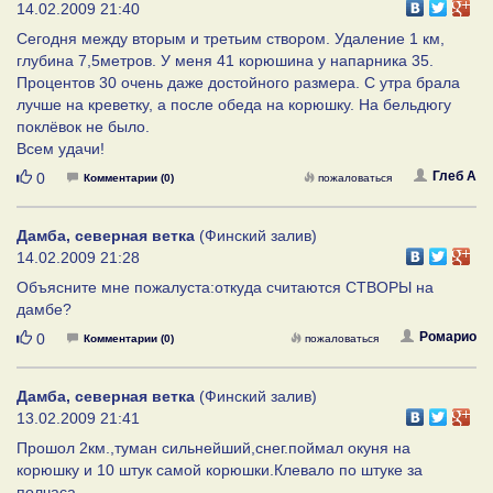
14.02.2009 21:40
Сегодня между вторым и третьим створом. Удаление 1 км,
глубина 7,5метров. У меня 41 корюшина у напарника 35.
Процентов 30 очень даже достойного размера. С утра брала
лучше на креветку, а после обеда на корюшку. На бельдюгу
поклёвок не было.
Всем удачи!
Нравится
Глеб А
0
Комментарии (0)
пожаловаться
Дамба, северная ветка
(Финский залив)
14.02.2009 21:28
Объясните мне пожалуста:откуда считаются СТВОРЫ на
дамбе?
Нравится
Ромарио
0
Комментарии (0)
пожаловаться
Дамба, северная ветка
(Финский залив)
13.02.2009 21:41
Прошол 2км.,туман сильнейший,снег.поймал окуня на
корюшку и 10 штук самой корюшки.Клевало по штуке за
полчаса.