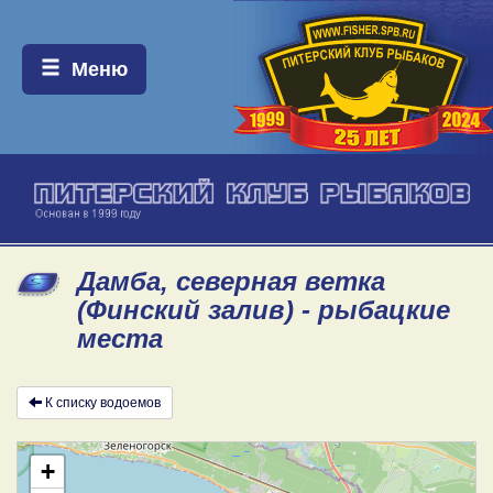
Меню:
Меню
Дамба, северная ветка
(Финский залив) - рыбацкие
места
К списку водоемов
+