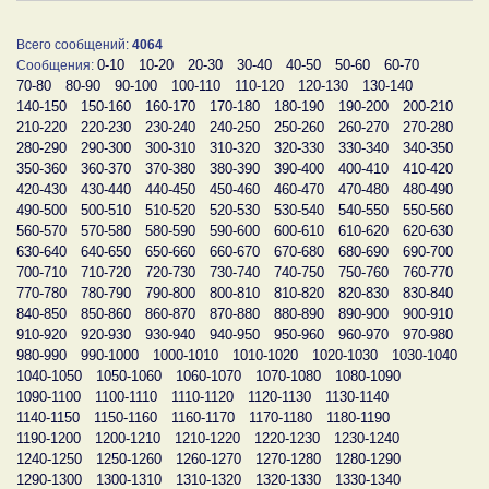
Всего сообщений:
4064
0-10
10-20
20-30
30-40
40-50
50-60
60-70
Сообщения:
70-80
80-90
90-100
100-110
110-120
120-130
130-140
140-150
150-160
160-170
170-180
180-190
190-200
200-210
210-220
220-230
230-240
240-250
250-260
260-270
270-280
280-290
290-300
300-310
310-320
320-330
330-340
340-350
350-360
360-370
370-380
380-390
390-400
400-410
410-420
420-430
430-440
440-450
450-460
460-470
470-480
480-490
490-500
500-510
510-520
520-530
530-540
540-550
550-560
560-570
570-580
580-590
590-600
600-610
610-620
620-630
630-640
640-650
650-660
660-670
670-680
680-690
690-700
700-710
710-720
720-730
730-740
740-750
750-760
760-770
770-780
780-790
790-800
800-810
810-820
820-830
830-840
840-850
850-860
860-870
870-880
880-890
890-900
900-910
910-920
920-930
930-940
940-950
950-960
960-970
970-980
980-990
990-1000
1000-1010
1010-1020
1020-1030
1030-1040
1040-1050
1050-1060
1060-1070
1070-1080
1080-1090
1090-1100
1100-1110
1110-1120
1120-1130
1130-1140
1140-1150
1150-1160
1160-1170
1170-1180
1180-1190
1190-1200
1200-1210
1210-1220
1220-1230
1230-1240
1240-1250
1250-1260
1260-1270
1270-1280
1280-1290
1290-1300
1300-1310
1310-1320
1320-1330
1330-1340