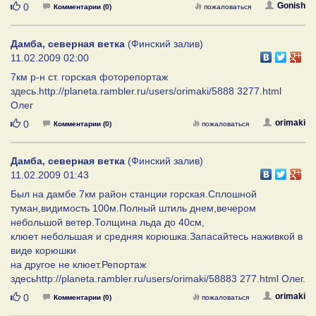
Нравится
Gonish
0
Комментарии (0)
пожаловаться
Дамба, северная ветка
(Финский залив)
11.02.2009 02:00
7км р-н ст. горская фоторепортаж
здесь.http://planeta.rambler.ru/users/orimaki/5888 3277.html
Олег
Нравится
orimaki
0
Комментарии (0)
пожаловаться
Дамба, северная ветка
(Финский залив)
11.02.2009 01:43
Был на дамбе 7км район станции горская.Сплошной
туман,видимость 100м.Полный штиль днем,вечером
небольшой ветер.Толщина льда до 40см,
клюет небольшая и средняя корюшка.Запасайтесь наживкой в
виде корюшки
на другое не клюет.Репортаж
здесьhttp://planeta.rambler.ru/users/orimaki/58883 277.html Олег.
Нравится
orimaki
0
Комментарии (0)
пожаловаться