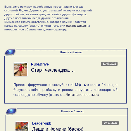
Вы видите рекламу, подобранную персонально для вас
системой Яндекс.Директ с учетом вашей истории посещений
других сайтов, анализа предпочтений и других факторов.
Другие посетители видят другие объявления.
Вы можете скрыть объявление, которое вам не нравится,
нажав на ссылку "скрыть" внутри него, или
пожаловаться
на
некорректное объявление администратору.
Новое в блогах
31.07.2026
RubaDrive
Старт челленджа….
Привет, форумчане и соклубник и! М� �е почти 14 лет, я
безумно люблю рыбалку и решил запустить легендарн ый
челлендж по обмену (в стиле ...
Читать полностью »
Новое в блогах
20.07.2026
Leader-spb
Лещи и Фомичи (басня)