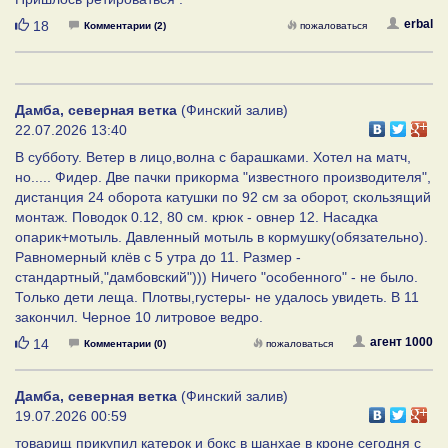
Нравится
erbal
18
Комментарии (2)
пожаловаться
Дамба, северная ветка
(Финский залив)
22.07.2026 13:40
В субботу. Ветер в лицо,волна с барашками. Хотел на матч,
но..... Фидер. Две пачки прикорма "известного производителя",
дистанция 24 оборота катушки по 92 см за оборот, скользящий
монтаж. Поводок 0.12, 80 см. крюк - овнер 12. Насадка
опарик+мотыль. Давленный мотыль в кормушку(обязательно).
Равномерный клёв с 5 утра до 11. Размер -
стандартный,"дамбовский"))) Ничего "особенного" - не было.
Только дети леща. Плотвы,густеры- не удалось увидеть. В 11
закончил. Черное 10 литровое ведро.
Нравится
агент 1000
14
Комментарии (0)
пожаловаться
Дамба, северная ветка
(Финский залив)
19.07.2026 00:59
товарищ прикупил катерок и бокс в шанхае в кроне сегодня с