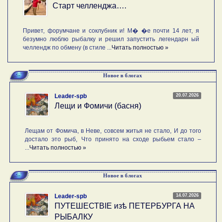
Старт челленджа….
Привет, форумчане и соклубник и! М� �е почти 14 лет, я
безумно люблю рыбалку и решил запустить легендарн ый
челлендж по обмену (в стиле ...
Читать полностью »
Новое в блогах
20.07.2026
Leader-spb
Лещи и Фомичи (басня)
Лещам от Фомича, в Неве, совсем житья не стало, И до того
достало это рыб, Что принято на сходе рыбьем стало –
...
Читать полностью »
Новое в блогах
14.07.2026
Leader-spb
ПУТЕШЕСТВIE изѣ ПЕТЕРБУРГА НА
РЫБАЛКУ