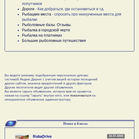
попутчиков
Дороги
- Как добраться, где остановиться и тд.
Рыбацкие места
- спросить про неизученные места для
рыбалки
Рыболовные базы. Отзывы.
Рыбалка в городской черте
Рыбалка на платниках
Большие рыболовные путешествия
Вы видите рекламу, подобранную персонально для вас
системой Яндекс.Директ с учетом вашей истории посещений
других сайтов, анализа предпочтений и других факторов.
Другие посетители видят другие объявления.
Вы можете скрыть объявление, которое вам не нравится,
нажав на ссылку "скрыть" внутри него, или
пожаловаться
на
некорректное объявление администратору.
Новое в блогах
31.07.2026
RubaDrive