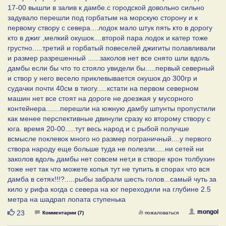
17-00 вышли в залив к дамбе.с городской довольно сильно
задувало перешли под горбатым на морскую сторону и к
первому створу с севера....лодок мало штук пять кто в дорогу
кто в джиг ,мелкий окушок....второй пара лодок и катер тоже
грустно.....третий и горбатый повеселей джигиты полавливали
и размер разрешенный ......заколов нет все снято шли вдоль
дамбы если бы что то стояло увидели бы.....первый северный
и створ у него весело приклевывается окушок до 300гр и
судачки почти 40см в тиогу.....кстати на первом северном
машин нет все стоят на дороге не доезжая у мусорного
контейнера.......перешли на южную дамбу шпунты пропустили
как менее перспективные двинули сразу ко второму створу с
юга. время 20-00.....тут весь народ и с рыбой получше
всмысле поклевок много но размер пограничный....у первого
створа народу еще больше туда не полезли.....ни сетей ни
заколов вдоль дамбы нет совсем нет,и в створе крон толбухин
тоже нет так что можете копья тут не тупить в спорах что вся
дамба в сетях!!!?.....рыбы забрали шесть голов...самый чуть за
кило у рифа когда с севера на юг переходили на глубине 2.5
метра на шадрап лопата ступенька
Нравится
mongol
23
Комментарии (7)
пожаловаться