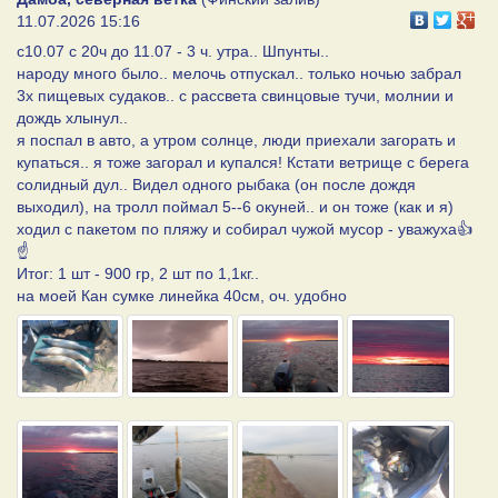
11.07.2026 15:16
с10.07 с 20ч до 11.07 - 3 ч. утра.. Шпунты..
народу много было.. мелочь отпускал.. только ночью забрал
3х пищевых судаков.. с рассвета свинцовые тучи, молнии и
дождь хлынул..
я поспал в авто, а утром солнце, люди приехали загорать и
купаться.. я тоже загорал и купался! Кстати ветрище с берега
солидный дул.. Видел одного рыбака (он после дождя
выходил), на тролл поймал 5--6 окуней.. и он тоже (как и я)
ходил с пакетом по пляжу и собирал чужой мусор - уважуха👍
☝
Итог: 1 шт - 900 гр, 2 шт по 1,1кг..
на моей Кан сумке линейка 40см, оч. удобно