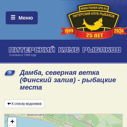
Меню:
Меню
Дамба, северная ветка
(Финский залив) - рыбацкие
места
К списку водоемов
+