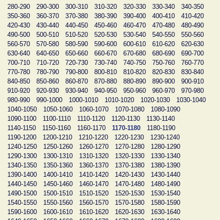
280-290
290-300
300-310
310-320
320-330
330-340
340-350
350-360
360-370
370-380
380-390
390-400
400-410
410-420
420-430
430-440
440-450
450-460
460-470
470-480
480-490
490-500
500-510
510-520
520-530
530-540
540-550
550-560
560-570
570-580
580-590
590-600
600-610
610-620
620-630
630-640
640-650
650-660
660-670
670-680
680-690
690-700
700-710
710-720
720-730
730-740
740-750
750-760
760-770
770-780
780-790
790-800
800-810
810-820
820-830
830-840
840-850
850-860
860-870
870-880
880-890
890-900
900-910
910-920
920-930
930-940
940-950
950-960
960-970
970-980
980-990
990-1000
1000-1010
1010-1020
1020-1030
1030-1040
1040-1050
1050-1060
1060-1070
1070-1080
1080-1090
1090-1100
1100-1110
1110-1120
1120-1130
1130-1140
1140-1150
1150-1160
1160-1170
1170-1180
1180-1190
1190-1200
1200-1210
1210-1220
1220-1230
1230-1240
1240-1250
1250-1260
1260-1270
1270-1280
1280-1290
1290-1300
1300-1310
1310-1320
1320-1330
1330-1340
1340-1350
1350-1360
1360-1370
1370-1380
1380-1390
1390-1400
1400-1410
1410-1420
1420-1430
1430-1440
1440-1450
1450-1460
1460-1470
1470-1480
1480-1490
1490-1500
1500-1510
1510-1520
1520-1530
1530-1540
1540-1550
1550-1560
1560-1570
1570-1580
1580-1590
1590-1600
1600-1610
1610-1620
1620-1630
1630-1640