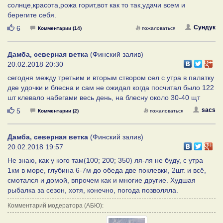
солнце,красота,рожа горит,вот как то так,удачи всем и
берегите себя.
Нравится
Сундук
6
Комментарии (14)
пожаловаться
Дамба, северная ветка
(Финский залив)
20.02.2018 20:30
сегодня между третьим и вторым створом сел с утра в палатку
две удочки и блесна и сам не ожидал когда посчитал было 122
шт клевало набегами весь день, на блесну около 30-40 щт
Нравится
sacs
5
Комментарии (2)
пожаловаться
Дамба, северная ветка
(Финский залив)
20.02.2018 19:57
Не знаю, как у кого там(100; 200; 350) ля-ля не буду, с утра
1км в море, глубина 6-7м до обеда две поклевки, 2шт. и всё,
смотался и домой, впрочем как и многие другие. Худшая
рыбалка за сезон, хотя, конечно, погода позволяла.
Комментарий модератора (АБЮ):