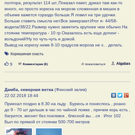
полтора, результат 114 шт.,Показал пакет, думал там как-то
много, но просто корюха на морозе сложенная в мешок в
объеме кажется гораздо больше.Я ловил на три удочки.
Больше ставить смысла нет.Все замерзает.Итог я- 44/58-
водила/38/22.Размер нужно заметить крупнее чем обычно.На
стоянке температура - 10 гр.Оказалось есть еще допинг -
вольдоний!Ну по чуть-чуть и домой.
Вывод на корюху ниже 8-10 градусов мороза не х... делать.
Корюшиная снасть
Нравится
Algabas
9
Комментарии (6)
пожаловаться
Дамба, северная ветка
(Финский залив)
22.02.2018 18:44
Приехал поздно в 8.30 на льду . Бурюсь и понеслось , роано
до 9 - 70 шт дальше в час по чайной ложке , причем корь есть ,
багрится, виснет без поклевок , блесной вы....ся . Итог 102 .
Был по прямой от стоянки 500-700 метров