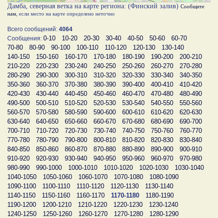
Дамба, северная ветка на карте региона: (Финский залив)
Сообщите
нам
, если место на карте определено неточно
Всего сообщений:
4064
0-10
10-20
20-30
30-40
40-50
50-60
60-70
Сообщения:
70-80
80-90
90-100
100-110
110-120
120-130
130-140
140-150
150-160
160-170
170-180
180-190
190-200
200-210
210-220
220-230
230-240
240-250
250-260
260-270
270-280
280-290
290-300
300-310
310-320
320-330
330-340
340-350
350-360
360-370
370-380
380-390
390-400
400-410
410-420
420-430
430-440
440-450
450-460
460-470
470-480
480-490
490-500
500-510
510-520
520-530
530-540
540-550
550-560
560-570
570-580
580-590
590-600
600-610
610-620
620-630
630-640
640-650
650-660
660-670
670-680
680-690
690-700
700-710
710-720
720-730
730-740
740-750
750-760
760-770
770-780
780-790
790-800
800-810
810-820
820-830
830-840
840-850
850-860
860-870
870-880
880-890
890-900
900-910
910-920
920-930
930-940
940-950
950-960
960-970
970-980
980-990
990-1000
1000-1010
1010-1020
1020-1030
1030-1040
1040-1050
1050-1060
1060-1070
1070-1080
1080-1090
1090-1100
1100-1110
1110-1120
1120-1130
1130-1140
1140-1150
1150-1160
1160-1170
1170-1180
1180-1190
1190-1200
1200-1210
1210-1220
1220-1230
1230-1240
1240-1250
1250-1260
1260-1270
1270-1280
1280-1290