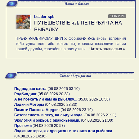
Новое в блогах
14.07.2026
Leader-spb
ПУТЕШЕСТВIE изѣ ПЕТЕРБУРГА НА
РЫБАЛКУ
ПРЕ� �ЮБИМОМУ ДРУГУ. Собира� �сь вновь, вспомнил
тебя душа моя, ибо только ты, в своем возвеличи вании
нашей дружбы, способен на поступки и ...
Читать полностью »
Самое обсуждаемое
Подводная охота
(
06.08.2026 03:10
)
Родбилдинг
(
05.08.2026 20:38
)
А не поехать ли нам на рыбалку...
(
05.08.2026 16:58
)
Лодки и Моторы
(
04.08.2026 23:33
)
Памяти Панкова Андрея
(
04.08.2026 23:19
)
Безопасность в лесу, на льду и воде.
(
04.08.2026 21:11
)
Экология и борьба с браконьерами.
(
04.08.2026 21:00
)
Про ножи
(
04.08.2026 20:57
)
Лодки, моторы, квадроциклы и техника для рыбалки
(
04.08.2026 14:36
)