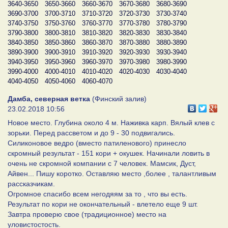
3640-3650
3650-3660
3660-3670
3670-3680
3680-3690
3690-3700
3700-3710
3710-3720
3720-3730
3730-3740
3740-3750
3750-3760
3760-3770
3770-3780
3780-3790
3790-3800
3800-3810
3810-3820
3820-3830
3830-3840
3840-3850
3850-3860
3860-3870
3870-3880
3880-3890
3890-3900
3900-3910
3910-3920
3920-3930
3930-3940
3940-3950
3950-3960
3960-3970
3970-3980
3980-3990
3990-4000
4000-4010
4010-4020
4020-4030
4030-4040
4040-4050
4050-4060
4060-4070
Дамба, северная ветка
(Финский залив)
23.02.2018 10:56
Новое место. Глубина около 4 м. Наживка карп. Вялый клев с
зорьки. Перед рассветом и до 9 - 30 подвигались.
Силиконовое ведро (вместо патиленового) принесло
скромный результат - 151 кори + окушек. Начинали ловить в
очень не скромной компании с 7 человек. Мамсик, Дуст,
Айвен... Пишу коротко. Оставляю место ,более , талантливым
рассказчикам.
Огромное спасибо всем негодяям за то , что вы есть.
Результат по кори не окончательный - влетело еще 9 шт.
Завтра проверю свое (традиционное) место на
уловистостость.