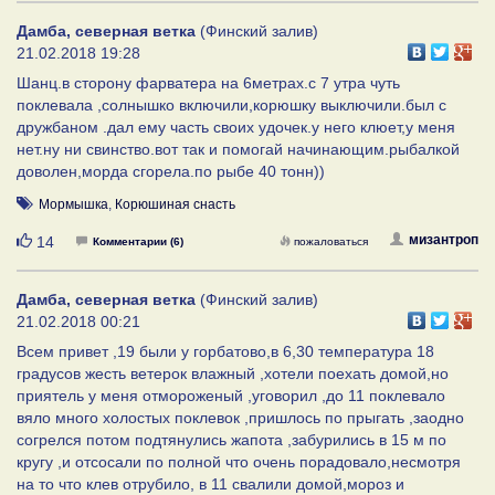
Дамба, северная ветка
(Финский залив)
21.02.2018 19:28
Шанц.в сторону фарватера на 6метрах.с 7 утра чуть
поклевала ,солнышко включили,корюшку выключили.был с
дружбаном .дал ему часть своих удочек.у него клюет,у меня
нет.ну ни свинство.вот так и помогай начинающим.рыбалкой
доволен,морда сгорела.по рыбе 40 тонн))
Мормышка
,
Корюшиная снасть
Нравится
мизантроп
14
Комментарии (6)
пожаловаться
Дамба, северная ветка
(Финский залив)
21.02.2018 00:21
Всем привет ,19 были у горбатово,в 6,30 температура 18
градусов жесть ветерок влажный ,хотели поехать домой,но
приятель у меня отмороженый ,уговорил ,до 11 поклевало
вяло много холостых поклевок ,пришлось по прыгать ,заодно
согрелся потом подтянулись жапота ,забурились в 15 м по
кругу ,и отсосали по полной что очень порадовало,несмотря
на то что клев отрубило, в 11 свалили домой,мороз и