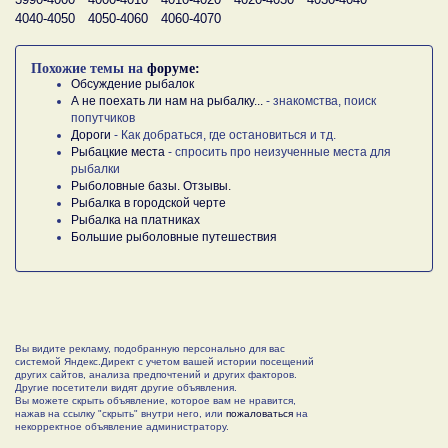
4040-4050
4050-4060
4060-4070
Похожие темы на
форуме:
Обсуждение рыбалок
А не поехать ли нам на рыбалку...
- знакомства, поиск
попутчиков
Дороги
- Как добраться, где остановиться и тд.
Рыбацкие места
- спросить про неизученные места для
рыбалки
Рыболовные базы. Отзывы.
Рыбалка в городской черте
Рыбалка на платниках
Большие рыболовные путешествия
Вы видите рекламу, подобранную персонально для вас
системой Яндекс.Директ с учетом вашей истории посещений
других сайтов, анализа предпочтений и других факторов.
Другие посетители видят другие объявления.
Вы можете скрыть объявление, которое вам не нравится,
нажав на ссылку "скрыть" внутри него, или
пожаловаться
на
некорректное объявление администратору.