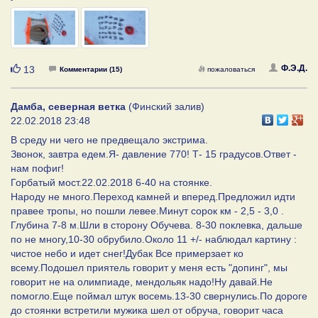
Нравится
Ф.Э.Д.
13
Комментарии (15)
пожаловаться
Дамба, северная ветка
(Финский залив)
22.02.2018 23:48
В среду ни чего не предвещало экстрима.
Звонок, завтра едем.Я- давление 770! Т- 15 градусов.Ответ -
нам пофиг!
Горбатый мост.22.02.2018 6-40 на стоянке.
Народу не много.Переход камней и вперед.Предложил идти
правее тропы, но пошли левее.Минут сорок км - 2,5 - 3,0 .
Глубина 7-8 м.Шли в сторону Обучева. 8-30 поклевка, дальше
по не многу,10-30 обрубило.Около 11 +/- наблюдал картину :
чистое небо и идет снег!Дубак Все примерзает ко
всему.Подошел приятель говорит у меня есть "допинг", мы
говорит не на олимпиаде, мендольяк надо!Ну давай.Не
помогло.Еще поймал штук восемь.13-30 свернулись.По дороге
до стоянки встретили мужика шел от обруча, говорит часа