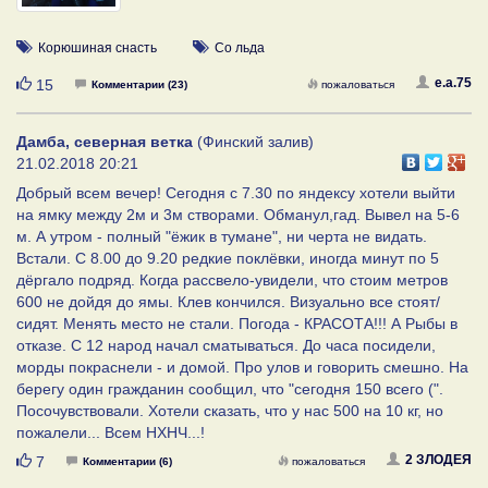
Корюшиная снасть
Со льда
Нравится
e.a.75
15
Комментарии (23)
пожаловаться
Дамба, северная ветка
(Финский залив)
21.02.2018 20:21
Добрый всем вечер! Сегодня с 7.30 по яндексу хотели выйти
на ямку между 2м и 3м створами. Обманул,гад. Вывел на 5-6
м. А утром - полный "ёжик в тумане", ни черта не видать.
Встали. С 8.00 до 9.20 редкие поклёвки, иногда минут по 5
дёргало подряд. Когда рассвело-увидели, что стоим метров
600 не дойдя до ямы. Клев кончился. Визуально все стоят/
сидят. Менять место не стали. Погода - КРАСОТА!!! А Рыбы в
отказе. С 12 народ начал сматываться. До часа посидели,
морды покраснели - и домой. Про улов и говорить смешно. На
берегу один гражданин сообщил, что "сегодня 150 всего (".
Посочувствовали. Хотели сказать, что у нас 500 на 10 кг, но
пожалели... Всем НХНЧ...!
Нравится
2 ЗЛОДЕЯ
7
Комментарии (6)
пожаловаться