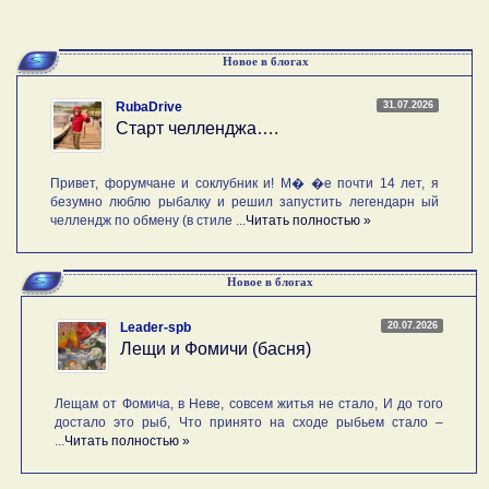
Новое в блогах
31.07.2026
RubaDrive
Старт челленджа….
Привет, форумчане и соклубник и! М� �е почти 14 лет, я
безумно люблю рыбалку и решил запустить легендарн ый
челлендж по обмену (в стиле ...
Читать полностью »
Новое в блогах
20.07.2026
Leader-spb
Лещи и Фомичи (басня)
Лещам от Фомича, в Неве, совсем житья не стало, И до того
достало это рыб, Что принято на сходе рыбьем стало –
...
Читать полностью »