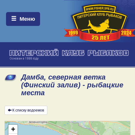
Меню:
Меню
Дамба, северная ветка
(Финский залив) - рыбацкие
места
К списку водоемов
+