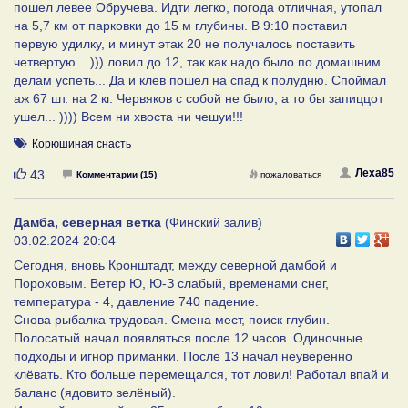
пошел левее Обручева. Идти легко, погода отличная, утопал
на 5,7 км от парковки до 15 м глубины. В 9:10 поставил
первую удилку, и минут этак 20 не получалось поставить
четвертую... ))) ловил до 12, так как надо было по домашним
делам успеть... Да и клев пошел на спад к полудню. Споймал
аж 67 шт. на 2 кг. Червяков с собой не было, а то бы запиццот
ушел... )))) Всем ни хвоста ни чешуи!!!
Корюшиная снасть
Нравится
Леха85
43
Комментарии (15)
пожаловаться
Дамба, северная ветка
(Финский залив)
03.02.2024 20:04
Сегодня, вновь Кронштадт, между северной дамбой и
Пороховым. Ветер Ю, Ю-З слабый, временами снег,
температура - 4, давление 740 падение.
Снова рыбалка трудовая. Смена мест, поиск глубин.
Полосатый начал появляться после 12 часов. Одиночные
подходы и игнор приманки. После 13 начал неуверенно
клёвать. Кто больше перемещался, тот ловил! Работал впай и
баланс (ядовито зелёный).