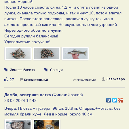
менее мерный.
После 13 часов сместился на 4.2 м, и опять ловил из одной
лунки, сначала только подходы, и так минут 10, потом влетел
пикаль. После этого понеслась, раскачал лунку так, что в
эхолоте просто всё кишило. Но окунь мельче чем утренний.
Через одного обратно в лунки.
Сегодня рулили балансиры!
Удовольствие получено!
Зимняя блесна
Со льда
Нравится
Jashkaspb
27
Комментарии (2)
пожаловаться
Дамба, северная ветка
(Финский залив)
23.02.2024 12:42
Вчера. Плотва + густера, 96 шт, 18,9 кг. Опарыш+мотыль, без
мотыля брали хуже. Лёд в норме, около 40 см.