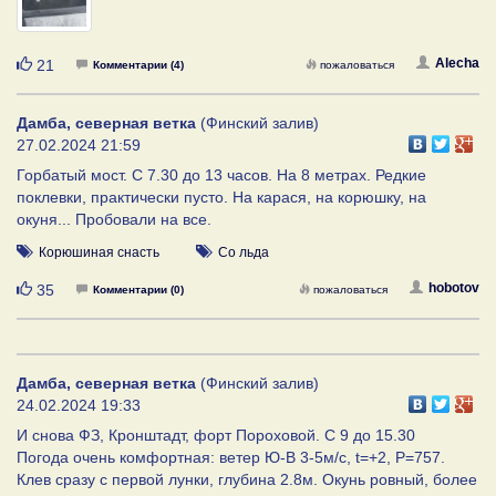
Нравится
Alecha
21
Комментарии (4)
пожаловаться
Дамба, северная ветка
(Финский залив)
27.02.2024 21:59
Горбатый мост. С 7.30 до 13 часов. На 8 метрах. Редкие
поклевки, практически пусто. На карася, на корюшку, на
окуня... Пробовали на все.
Корюшиная снасть
Со льда
Нравится
hobotov
35
Комментарии (0)
пожаловаться
Дамба, северная ветка
(Финский залив)
24.02.2024 19:33
И снова ФЗ, Кронштадт, форт Пороховой. С 9 до 15.30
Погода очень комфортная: ветер Ю-В 3-5м/с, t=+2, P=757.
Клев сразу с первой лунки, глубина 2.8м. Окунь ровный, более