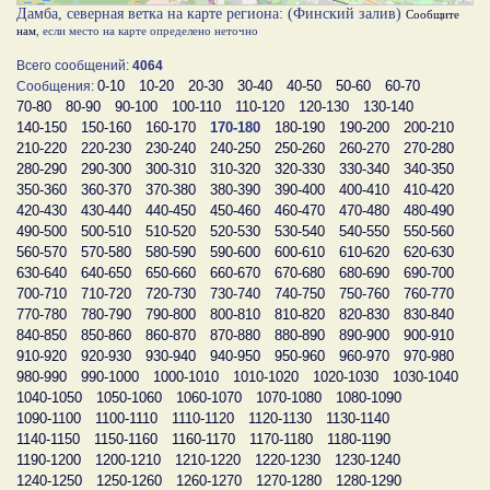
Дамба, северная ветка на карте региона: (Финский залив)
Сообщите
нам
, если место на карте определено неточно
Всего сообщений:
4064
0-10
10-20
20-30
30-40
40-50
50-60
60-70
Сообщения:
70-80
80-90
90-100
100-110
110-120
120-130
130-140
140-150
150-160
160-170
170-180
180-190
190-200
200-210
210-220
220-230
230-240
240-250
250-260
260-270
270-280
280-290
290-300
300-310
310-320
320-330
330-340
340-350
350-360
360-370
370-380
380-390
390-400
400-410
410-420
420-430
430-440
440-450
450-460
460-470
470-480
480-490
490-500
500-510
510-520
520-530
530-540
540-550
550-560
560-570
570-580
580-590
590-600
600-610
610-620
620-630
630-640
640-650
650-660
660-670
670-680
680-690
690-700
700-710
710-720
720-730
730-740
740-750
750-760
760-770
770-780
780-790
790-800
800-810
810-820
820-830
830-840
840-850
850-860
860-870
870-880
880-890
890-900
900-910
910-920
920-930
930-940
940-950
950-960
960-970
970-980
980-990
990-1000
1000-1010
1010-1020
1020-1030
1030-1040
1040-1050
1050-1060
1060-1070
1070-1080
1080-1090
1090-1100
1100-1110
1110-1120
1120-1130
1130-1140
1140-1150
1150-1160
1160-1170
1170-1180
1180-1190
1190-1200
1200-1210
1210-1220
1220-1230
1230-1240
1240-1250
1250-1260
1260-1270
1270-1280
1280-1290