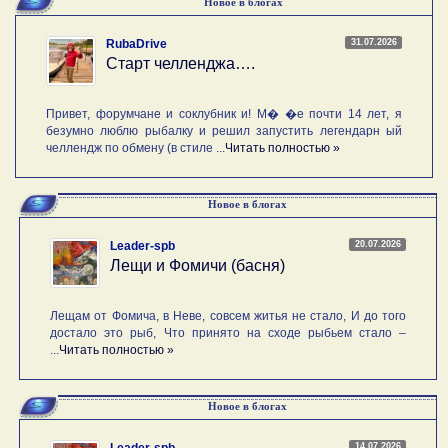
Новое в блогах
31.07.2026
RubaDrive
Старт челленджа….
Привет, форумчане и соклубник и! М� �е почти 14 лет, я
безумно люблю рыбалку и решил запустить легендарн ый
челлендж по обмену (в стиле ...
Читать полностью »
Новое в блогах
20.07.2026
Leader-spb
Лещи и Фомичи (басня)
Лещам от Фомича, в Неве, совсем житья не стало, И до того
достало это рыб, Что принято на сходе рыбьем стало –
...
Читать полностью »
Новое в блогах
14.07.2026
Leader-spb