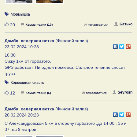
Мормышка
Нравится
Батько
20
Комментарии (10)
пожаловаться
Дамба, северная ветка
(Финский залив)
23.02.2024 10:28
10:30
Сижу 1км от горбатого.
GPS работает. Ни одной поклёвки. Сильное течение сносит
груза.
Корюшиная снасть
Нравится
Seyrosh
12
Комментарии (6)
пожаловаться
Дамба, северная ветка
(Финский залив)
20.02.2024 20:23
С Александровской 5 км в сторону горбатого ,до 14 00 , 35 и
37, на 9 метров