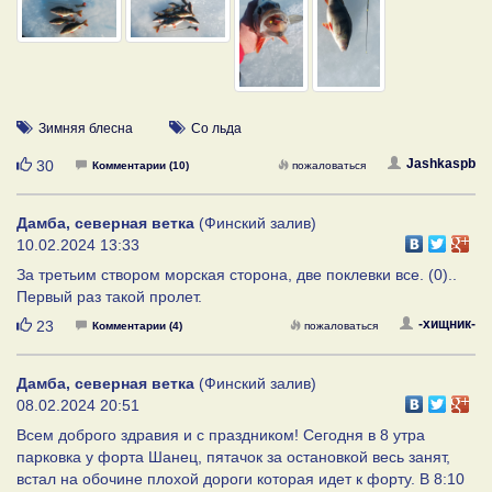
Зимняя блесна
Со льда
Нравится
Jashkaspb
30
Комментарии (10)
пожаловаться
Дамба, северная ветка
(Финский залив)
10.02.2024 13:33
За третьим створом морская сторона, две поклевки все. (0)..
Первый раз такой пролет.
Нравится
-хищник-
23
Комментарии (4)
пожаловаться
Дамба, северная ветка
(Финский залив)
08.02.2024 20:51
Всем доброго здравия и с праздником! Сегодня в 8 утра
парковка у форта Шанец, пятачок за остановкой весь занят,
встал на обочине плохой дороги которая идет к форту. В 8:10