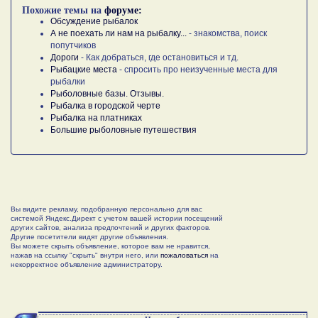
Похожие темы на
форуме:
Обсуждение рыбалок
А не поехать ли нам на рыбалку...
- знакомства, поиск
попутчиков
Дороги
- Как добраться, где остановиться и тд.
Рыбацкие места
- спросить про неизученные места для
рыбалки
Рыболовные базы. Отзывы.
Рыбалка в городской черте
Рыбалка на платниках
Большие рыболовные путешествия
Вы видите рекламу, подобранную персонально для вас
системой Яндекс.Директ с учетом вашей истории посещений
других сайтов, анализа предпочтений и других факторов.
Другие посетители видят другие объявления.
Вы можете скрыть объявление, которое вам не нравится,
нажав на ссылку "скрыть" внутри него, или
пожаловаться
на
некорректное объявление администратору.