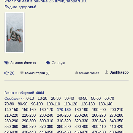
Итог поймал в районе 25 штук, забрал 10.
Будьте здоровы!
Зимняя блесна
Со льда
Нравится
Jashkaspb
20
Комментарии (0)
пожаловаться
Всего сообщений:
4064
0-10
10-20
20-30
30-40
40-50
50-60
60-70
Сообщения:
70-80
80-90
90-100
100-110
110-120
120-130
130-140
140-150
150-160
160-170
170-180
180-190
190-200
200-210
210-220
220-230
230-240
240-250
250-260
260-270
270-280
280-290
290-300
300-310
310-320
320-330
330-340
340-350
350-360
360-370
370-380
380-390
390-400
400-410
410-420
420-430
430-440
440-450
450-460
460-470
470-480
480-490