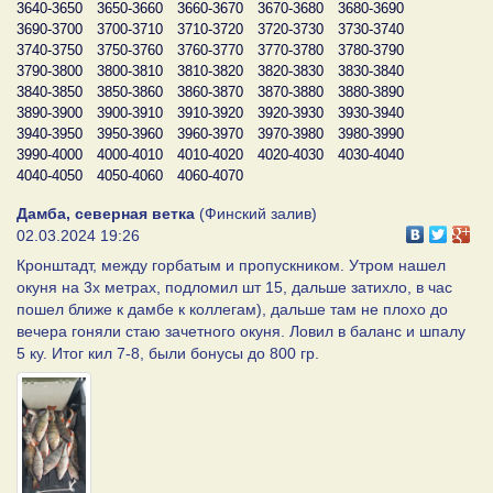
3640-3650
3650-3660
3660-3670
3670-3680
3680-3690
3690-3700
3700-3710
3710-3720
3720-3730
3730-3740
3740-3750
3750-3760
3760-3770
3770-3780
3780-3790
3790-3800
3800-3810
3810-3820
3820-3830
3830-3840
3840-3850
3850-3860
3860-3870
3870-3880
3880-3890
3890-3900
3900-3910
3910-3920
3920-3930
3930-3940
3940-3950
3950-3960
3960-3970
3970-3980
3980-3990
3990-4000
4000-4010
4010-4020
4020-4030
4030-4040
4040-4050
4050-4060
4060-4070
Дамба, северная ветка
(Финский залив)
02.03.2024 19:26
Кронштадт, между горбатым и пропускником. Утром нашел
окуня на 3х метрах, подломил шт 15, дальше затихло, в час
пошел ближе к дамбе к коллегам), дальше там не плохо до
вечера гоняли стаю зачетного окуня. Ловил в баланс и шпалу
5 ку. Итог кил 7-8, были бонусы до 800 гр.