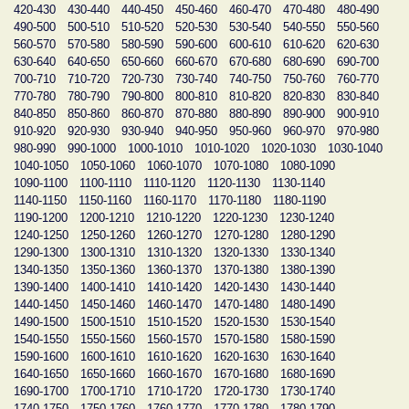
420-430
430-440
440-450
450-460
460-470
470-480
480-490
490-500
500-510
510-520
520-530
530-540
540-550
550-560
560-570
570-580
580-590
590-600
600-610
610-620
620-630
630-640
640-650
650-660
660-670
670-680
680-690
690-700
700-710
710-720
720-730
730-740
740-750
750-760
760-770
770-780
780-790
790-800
800-810
810-820
820-830
830-840
840-850
850-860
860-870
870-880
880-890
890-900
900-910
910-920
920-930
930-940
940-950
950-960
960-970
970-980
980-990
990-1000
1000-1010
1010-1020
1020-1030
1030-1040
1040-1050
1050-1060
1060-1070
1070-1080
1080-1090
1090-1100
1100-1110
1110-1120
1120-1130
1130-1140
1140-1150
1150-1160
1160-1170
1170-1180
1180-1190
1190-1200
1200-1210
1210-1220
1220-1230
1230-1240
1240-1250
1250-1260
1260-1270
1270-1280
1280-1290
1290-1300
1300-1310
1310-1320
1320-1330
1330-1340
1340-1350
1350-1360
1360-1370
1370-1380
1380-1390
1390-1400
1400-1410
1410-1420
1420-1430
1430-1440
1440-1450
1450-1460
1460-1470
1470-1480
1480-1490
1490-1500
1500-1510
1510-1520
1520-1530
1530-1540
1540-1550
1550-1560
1560-1570
1570-1580
1580-1590
1590-1600
1600-1610
1610-1620
1620-1630
1630-1640
1640-1650
1650-1660
1660-1670
1670-1680
1680-1690
1690-1700
1700-1710
1710-1720
1720-1730
1730-1740
1740-1750
1750-1760
1760-1770
1770-1780
1780-1790