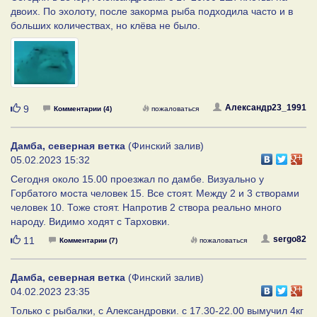
двоих. По эхолоту, после закорма рыба подходила часто и в
больших количествах, но клёва не было.
Нравится
Александр23_1991
9
Комментарии (4)
пожаловаться
Дамба, северная ветка
(Финский залив)
05.02.2023 15:32
Сегодня около 15.00 проезжал по дамбе. Визуально у
Горбатого моста человек 15. Все стоят. Между 2 и 3 створами
человек 10. Тоже стоят. Напротив 2 створа реально много
народу. Видимо ходят с Тарховки.
Нравится
sergo82
11
Комментарии (7)
пожаловаться
Дамба, северная ветка
(Финский залив)
04.02.2023 23:35
Только с рыбалки, с Александровки. с 17.30-22.00 вымучил 4кг