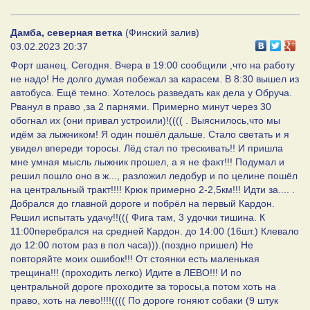
Дамба, северная ветка
(Финский залив)
03.02.2023 20:37
Форт шанец. Сегодня. Вчера в 19:00 сообщили ,что на работу
не надо! Не долго думая побежал за карасем. В 8:30 вышел из
автобуса. Ещё темно. Хотелось разведать как дела у Обруча.
Рванул в право ,за 2 парнями. Примерно минут через 30
обогнал их (они привал устроили)!(((( . Выяснилось,что мы
идём за лыжником! Я один пошёл дальше. Стало светать и я
увидел впереди торосы. Лёд стал по трескивать!! И пришла
мне умная мысль лыжник прошел, а я не факт!!! Подумал и
решил пошло оно в ж..., разложил ледобур и по целине пошёл
на центральный тракт!!!! Крюк примерно 2-2,5км!!! Идти за.... .
Добрался до главной дороге и побрёл на первый Кардон.
Решил испытать удачу!!((( Фига там, 3 удочки тишина. К
11:00перебрался на средней Кардон. до 14:00 (16шт.) Клевало
до 12:00 потом раз в пол часа))).(поздно пришел) Не
повторяйте моих ошибок!!! От стоянки есть маленькая
трещина!!! (проходить легко) Идите в ЛЕВО!!! И по
центральной дороге проходите за торосы,а потом хоть на
право, хоть на лево!!!!(((( По дороге гоняют собаки (9 штук