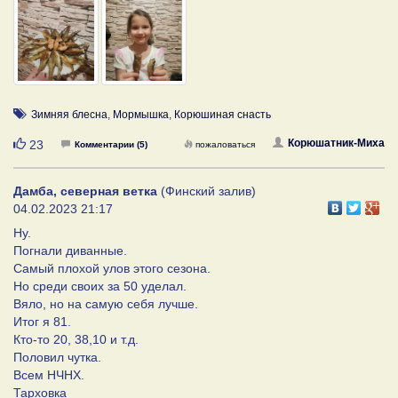
Зимняя блесна
,
Мормышка
,
Корюшиная снасть
Нравится
Корюшатник-Миха
23
Комментарии (5)
пожаловаться
Дамба, северная ветка
(Финский залив)
04.02.2023 21:17
Ну.
Погнали диванные.
Самый плохой улов этого сезона.
Но среди своих за 50 уделал.
Вяло, но на самую себя лучше.
Итог я 81.
Кто-то 20, 38,10 и т.д.
Половил чутка.
Всем НЧНХ.
Тарховка