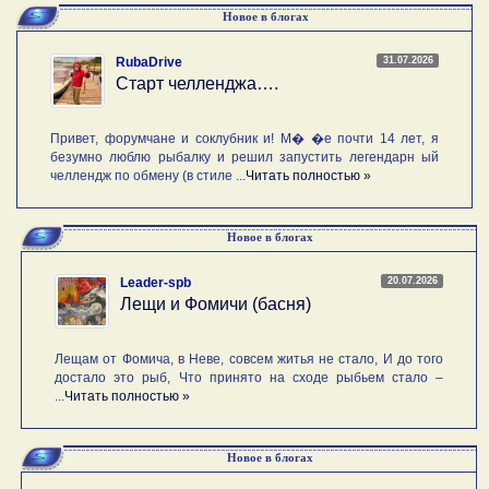
Новое в блогах
31.07.2026
RubaDrive
Старт челленджа….
Привет, форумчане и соклубник и! М� �е почти 14 лет, я
безумно люблю рыбалку и решил запустить легендарн ый
челлендж по обмену (в стиле ...
Читать полностью »
Новое в блогах
20.07.2026
Leader-spb
Лещи и Фомичи (басня)
Лещам от Фомича, в Неве, совсем житья не стало, И до того
достало это рыб, Что принято на сходе рыбьем стало –
...
Читать полностью »
Новое в блогах