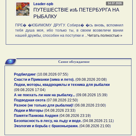
14.07.2026
Leader-spb
ПУТЕШЕСТВIE изѣ ПЕТЕРБУРГА НА
РЫБАЛКУ
ПРЕ� �ЮБИМОМУ ДРУГУ. Собира� �сь вновь, вспомнил
тебя душа моя, ибо только ты, в своем возвеличи вании
нашей дружбы, способен на поступки и ...
Читать полностью »
Самое обсуждаемое
Родбилдинг
(
10.08.2026 07:55
)
Снасти и Приманки (зима и лето).
(
09.08.2026 20:08
)
Лодки, моторы, квадроциклы и техника для рыбалки
(
09.08.2026 17:04
)
А не поехать ли нам на рыбалку...
(
09.08.2026 15:39
)
Подводная охота
(
07.08.2026 22:50
)
Разное (не только для рыбалки)!
(
06.08.2026 23:00
)
Лодки и Моторы
(
04.08.2026 23:33
)
Памяти Панкова Андрея
(
04.08.2026 23:19
)
Безопасность в лесу, на льду и воде.
(
04.08.2026 21:11
)
Экология и борьба с браконьерами.
(
04.08.2026 21:00
)