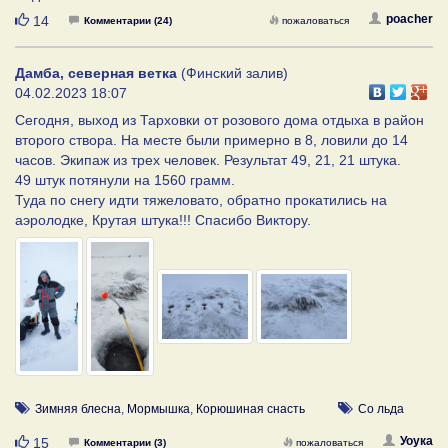
Нравится
poacher
14
Комментарии (24)
пожаловаться
Дамба, северная ветка
(Финский залив)
04.02.2023 18:07
Сегодня, выход из Тарховки от розового дома отдыха в район
второго створа. На месте были примерно в 8, ловили до 14
часов. Экипаж из трех человек. Результат 49, 21, 21 штука.
49 штук потянули на 1560 грамм.
Туда по снегу идти тяжеловато, обратно прокатились на
аэролодке, Крутая штука!!! Спасибо Виктору.
Зимняя блесна
,
Мормышка
,
Корюшиная снасть
Со льда
Нравится
Уоука
15
Комментарии (3)
пожаловаться