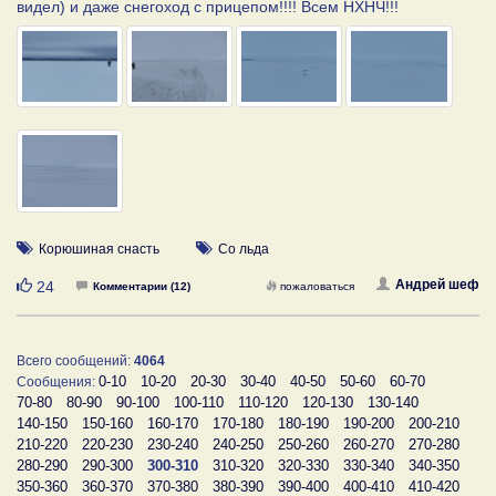
видел) и даже снегоход с прицепом!!!! Всем НХНЧ!!!
Корюшиная снасть
Со льда
Нравится
Андрей шеф
24
Комментарии (12)
пожаловаться
Всего сообщений:
4064
0-10
10-20
20-30
30-40
40-50
50-60
60-70
Сообщения:
70-80
80-90
90-100
100-110
110-120
120-130
130-140
140-150
150-160
160-170
170-180
180-190
190-200
200-210
210-220
220-230
230-240
240-250
250-260
260-270
270-280
280-290
290-300
300-310
310-320
320-330
330-340
340-350
350-360
360-370
370-380
380-390
390-400
400-410
410-420