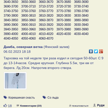
3640-3650
3650-3660
3660-3670
3670-3680
3680-3690
3690-3700
3700-3710
3710-3720
3720-3730
3730-3740
3740-3750
3750-3760
3760-3770
3770-3780
3780-3790
3790-3800
3800-3810
3810-3820
3820-3830
3830-3840
3840-3850
3850-3860
3860-3870
3870-3880
3880-3890
3890-3900
3900-3910
3910-3920
3920-3930
3930-3940
3940-3950
3950-3960
3960-3970
3970-3980
3980-3990
3990-4000
4000-4010
4010-4020
4020-4030
4030-4040
4040-4050
4050-4060
4060-4070
Дамба, северная ветка
(Финский залив)
06.02.2023 18:18
Тарховка на той неделе три раза ездил и сегодня 50-60шт. С 9
до 13-14часов. Средне крупная. Глубина 5.5м, три км от
берега. Лд 20см. Напротив второго створа.
Корюшиная снасть
Со льда
Нравится
Руди
18
Комментарии (10)
пожаловаться