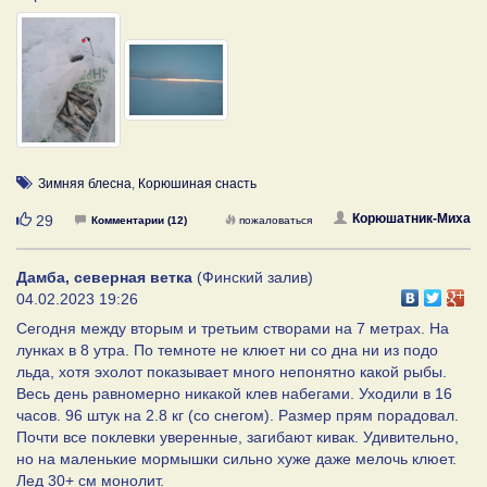
Зимняя блесна
,
Корюшиная снасть
Нравится
Корюшатник-Миха
29
Комментарии (12)
пожаловаться
Дамба, северная ветка
(Финский залив)
04.02.2023 19:26
Сегодня между вторым и третьим створами на 7 метрах. На
лунках в 8 утра. По темноте не клюет ни со дна ни из подо
льда, хотя эхолот показывает много непонятно какой рыбы.
Весь день равномерно никакой клев набегами. Уходили в 16
часов. 96 штук на 2.8 кг (со снегом). Размер прям порадовал.
Почти все поклевки уверенные, загибают кивак. Удивительно,
но на маленькие мормышки сильно хуже даже мелочь клюет.
Лед 30+ см монолит.