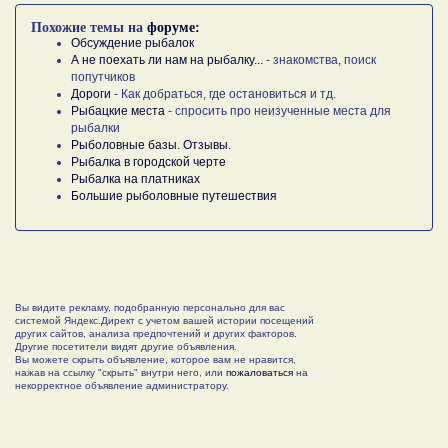
Похожие темы на
форуме:
Обсуждение рыбалок
А не поехать ли нам на рыбалку...
- знакомства, поиск
попутчиков
Дороги
- Как добраться, где остановиться и тд.
Рыбацкие места
- спросить про неизученные места для
рыбалки
Рыболовные базы. Отзывы.
Рыбалка в городской черте
Рыбалка на платниках
Большие рыболовные путешествия
Вы видите рекламу, подобранную персонально для вас
системой Яндекс.Директ с учетом вашей истории посещений
других сайтов, анализа предпочтений и других факторов.
Другие посетители видят другие объявления.
Вы можете скрыть объявление, которое вам не нравится,
нажав на ссылку "скрыть" внутри него, или
пожаловаться
на
некорректное объявление администратору.