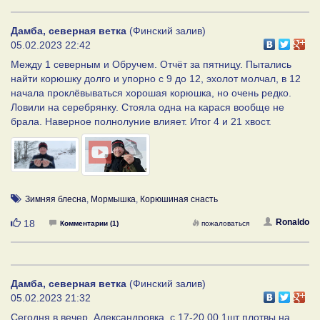
Дамба, северная ветка
(Финский залив)
05.02.2023 22:42
Между 1 северным и Обручем. Отчёт за пятницу. Пытались
найти корюшку долго и упорно с 9 до 12, эхолот молчал, в 12
начала проклёвываться хорошая корюшка, но очень редко.
Ловили на серебрянку. Стояла одна на карася вообще не
брала. Наверное полнолуние влияет. Итог 4 и 21 хвост.
Зимняя блесна
,
Мормышка
,
Корюшиная снасть
Нравится
Ronaldo
18
Комментарии (1)
пожаловаться
Дамба, северная ветка
(Финский залив)
05.02.2023 21:32
Сегодня в вечер, Александровка. с 17-20.00 1шт плотвы на