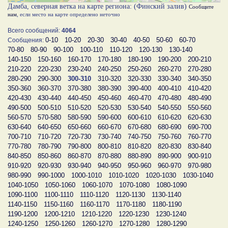
Дамба, северная ветка на карте региона: (Финский залив)
Сообщите
нам
, если место на карте определено неточно
Всего сообщений:
4064
0-10
10-20
20-30
30-40
40-50
50-60
60-70
Сообщения:
70-80
80-90
90-100
100-110
110-120
120-130
130-140
140-150
150-160
160-170
170-180
180-190
190-200
200-210
210-220
220-230
230-240
240-250
250-260
260-270
270-280
280-290
290-300
300-310
310-320
320-330
330-340
340-350
350-360
360-370
370-380
380-390
390-400
400-410
410-420
420-430
430-440
440-450
450-460
460-470
470-480
480-490
490-500
500-510
510-520
520-530
530-540
540-550
550-560
560-570
570-580
580-590
590-600
600-610
610-620
620-630
630-640
640-650
650-660
660-670
670-680
680-690
690-700
700-710
710-720
720-730
730-740
740-750
750-760
760-770
770-780
780-790
790-800
800-810
810-820
820-830
830-840
840-850
850-860
860-870
870-880
880-890
890-900
900-910
910-920
920-930
930-940
940-950
950-960
960-970
970-980
980-990
990-1000
1000-1010
1010-1020
1020-1030
1030-1040
1040-1050
1050-1060
1060-1070
1070-1080
1080-1090
1090-1100
1100-1110
1110-1120
1120-1130
1130-1140
1140-1150
1150-1160
1160-1170
1170-1180
1180-1190
1190-1200
1200-1210
1210-1220
1220-1230
1230-1240
1240-1250
1250-1260
1260-1270
1270-1280
1280-1290