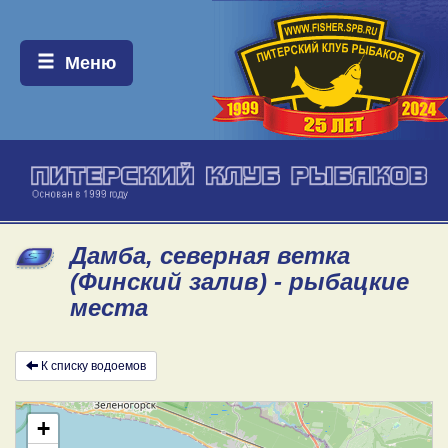
Меню:
Меню
Дамба, северная ветка
(Финский залив) - рыбацкие
места
К списку водоемов
+