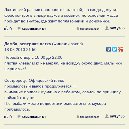
Лахтинский разлив наполняется плотвой, на входе дежурит
фэйс контроль в лице пауков и косынок, но основная масса
пройдет во внутрь, где ждут поплавочники и доночники.
Нравится
sway435
0
Комментарии (0)
пожаловаться
Дамба, северная ветка
(Финский залив)
18.05.2010 21:50
Первый створ с 18.00 до 22.00
плотва клевала! кг не мерял, на вскидку около двух. мальчики
шершавые!
Сестрорецк, Офицерский пляж
промысловый вылов продолжается =)
внимание привлек мужчина с ребенком, ловили по принципу
поймай-отпусти.
П.с. рыбаки место подпортили основательно, мусора
прибавилось.
Нравится
sway435
0
Комментарии (0)
пожаловаться