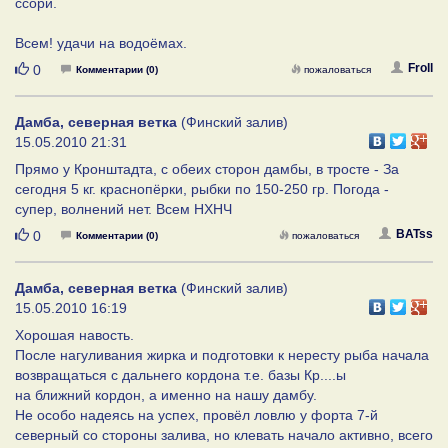
ссори.
Всем! удачи на водоёмах.
Нравится
Froll
0
Комментарии (0)
пожаловаться
Дамба, северная ветка
(Финский залив)
15.05.2010 21:31
Прямо у Кронштадта, с обеих сторон дамбы, в тросте - За
сегодня 5 кг. краснопёрки, рыбки по 150-250 гр. Погода -
супер, волнений нет. Всем НХНЧ
Нравится
BATss
0
Комментарии (0)
пожаловаться
Дамба, северная ветка
(Финский залив)
15.05.2010 16:19
Хорошая навость.
После нагуливания жирка и подготовки к нересту рыба начала
возвращаться с дальнего кордона т.е. базы Кр....ы
на ближний кордон, а именно на нашу дамбу.
Не особо надеясь на успех, провёл ловлю у форта 7-й
северный со стороны залива, но клевать начало активно, всего