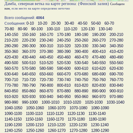
Дамба, северная ветка на карте региона: (Финский залив)
Сообщите
нам
, если место на карте определено неточно
Всего сообщений:
4064
0-10
10-20
20-30
30-40
40-50
50-60
60-70
Сообщения:
70-80
80-90
90-100
100-110
110-120
120-130
130-140
140-150
150-160
160-170
170-180
180-190
190-200
200-210
210-220
220-230
230-240
240-250
250-260
260-270
270-280
280-290
290-300
300-310
310-320
320-330
330-340
340-350
350-360
360-370
370-380
380-390
390-400
400-410
410-420
420-430
430-440
440-450
450-460
460-470
470-480
480-490
490-500
500-510
510-520
520-530
530-540
540-550
550-560
560-570
570-580
580-590
590-600
600-610
610-620
620-630
630-640
640-650
650-660
660-670
670-680
680-690
690-700
700-710
710-720
720-730
730-740
740-750
750-760
760-770
770-780
780-790
790-800
800-810
810-820
820-830
830-840
840-850
850-860
860-870
870-880
880-890
890-900
900-910
910-920
920-930
930-940
940-950
950-960
960-970
970-980
980-990
990-1000
1000-1010
1010-1020
1020-1030
1030-1040
1040-1050
1050-1060
1060-1070
1070-1080
1080-1090
1090-1100
1100-1110
1110-1120
1120-1130
1130-1140
1140-1150
1150-1160
1160-1170
1170-1180
1180-1190
1190-1200
1200-1210
1210-1220
1220-1230
1230-1240
1240-1250
1250-1260
1260-1270
1270-1280
1280-1290