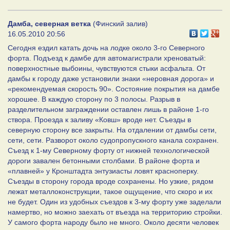
Дамба, северная ветка
(Финский залив)
16.05.2010 20:56
Сегодня ездил катать дочь на лодке около 3-го Северного
форта. Подъезд к дамбе для автомагистрали хреноватый:
поверхностные выбоины, чувствуются стыки асфальта. От
дамбы к городу даже установили знаки «неровная дорога» и
«рекомендуемая скорость 90». Состояние покрытия на дамбе
хорошее. В каждую сторону по 3 полосы. Разрыв в
разделительном заграждении оставлен лишь в районе 1-го
створа. Проезда к заливу «Ковш» вроде нет. Съезды в
северную сторону все закрыты. На отдалении от дамбы сети,
сети, сети. Разворот около судопропускного канала сохранен.
Съезд к 1-му Северному форту от нижней технологической
дороги завален бетонными столбами. В районе форта и
«плавней» у Кронштадта энтузиасты ловят красноперку.
Съезды в сторону города вроде сохранены. Но узкие, рядом
лежат металлоконструкции, такое ощущение, что скоро и их
не будет. Один из удобных съездов к 3-му форту уже заделали
намертво, но можно заехать от въезда на территорию стройки.
У самого форта народу было не много. Около десяти человек