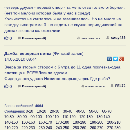
четверг, друзья - первый створ - та же плотва только отборная.
(нет той мелочи которая была у нас в среду)
Количество не считалось и не взвешивалось. Но не много на
вскидку килограмма 3. но сидеть не скучно периодический на
донках звенели колокольчики.
Нравится
sway435
0
Комментарии (0)
пожаловаться
Дамба, северная ветка
(Финский залив)
14.05.2010 09:44
Вчера за вторым створом с 6 утра до 11 одна поклевка-одна
плотвица и ВСЁ!!!Ловили вдвоем.
Фидер,донка,удочка.Наживка-опарыш,червь.Где рыба?
Нравится
FEL72
0
Комментарии (0)
пожаловаться
Всего сообщений:
4064
0-10
10-20
20-30
30-40
40-50
50-60
60-70
Сообщения:
70-80
80-90
90-100
100-110
110-120
120-130
130-140
140-150
150-160
160-170
170-180
180-190
190-200
200-210
210-220
220-230
230-240
240-250
250-260
260-270
270-280