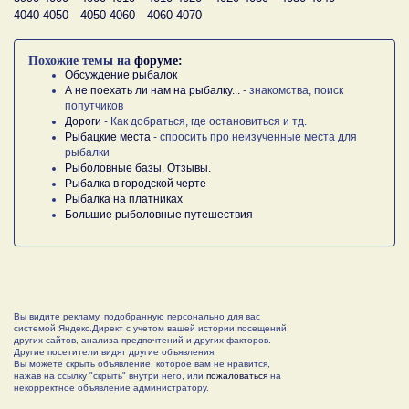
4040-4050
4050-4060
4060-4070
Похожие темы на
форуме:
Обсуждение рыбалок
А не поехать ли нам на рыбалку...
- знакомства, поиск
попутчиков
Дороги
- Как добраться, где остановиться и тд.
Рыбацкие места
- спросить про неизученные места для
рыбалки
Рыболовные базы. Отзывы.
Рыбалка в городской черте
Рыбалка на платниках
Большие рыболовные путешествия
Вы видите рекламу, подобранную персонально для вас
системой Яндекс.Директ с учетом вашей истории посещений
других сайтов, анализа предпочтений и других факторов.
Другие посетители видят другие объявления.
Вы можете скрыть объявление, которое вам не нравится,
нажав на ссылку "скрыть" внутри него, или
пожаловаться
на
некорректное объявление администратору.