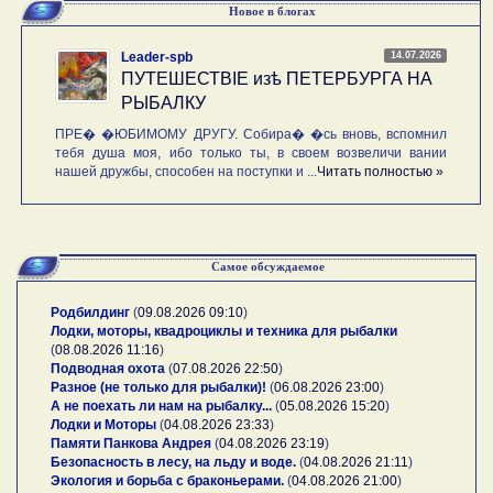
Новое в блогах
14.07.2026
Leader-spb
ПУТЕШЕСТВIE изѣ ПЕТЕРБУРГА НА
РЫБАЛКУ
ПРЕ� �ЮБИМОМУ ДРУГУ. Собира� �сь вновь, вспомнил
тебя душа моя, ибо только ты, в своем возвеличи вании
нашей дружбы, способен на поступки и ...
Читать полностью »
Самое обсуждаемое
Родбилдинг
(
09.08.2026 09:10
)
Лодки, моторы, квадроциклы и техника для рыбалки
(
08.08.2026 11:16
)
Подводная охота
(
07.08.2026 22:50
)
Разное (не только для рыбалки)!
(
06.08.2026 23:00
)
А не поехать ли нам на рыбалку...
(
05.08.2026 15:20
)
Лодки и Моторы
(
04.08.2026 23:33
)
Памяти Панкова Андрея
(
04.08.2026 23:19
)
Безопасность в лесу, на льду и воде.
(
04.08.2026 21:11
)
Экология и борьба с браконьерами.
(
04.08.2026 21:00
)