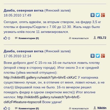
Дамба, северная ветка
(Финский залив)
18.05.2010 17:49
Сегодня, опять вдвоём, за вторым створом, на фидер 3,5 кг
плотвы и фанеры!Сидели с 7.00 до 12.30. Жаль надо было
уезжать-клёв после 11 активизировался.
Нравится
FEL72
0
Комментарии (0)
пожаловаться
Дамба, северная ветка
(Финский залив)
17.05.2010 12:14
Всем доброго дня! С 15-го на 16-ое пытался ловить плотву
(второй створ в сторону города). Итог около 3-х кг средней
плотвы (уйма мелкой отпущено):
http://nikitin85.gallery.ru/watch?ph=bhrE-ckKzC
У напарника
существенно лучше, он, в отличие от меня, ловил ночью, а не
спал)) Шершавой пока не было. 16-го вечером решил
покидать фидер в одном секретном месте)) Итог вполне
неплох:
http://nikitin85.gallery.ru/watch?ph=bhrE-
ckKzF#feature=topscroll
Всем удачи!
Нравится
Nikitin
0
Комментарии (0)
пожаловаться