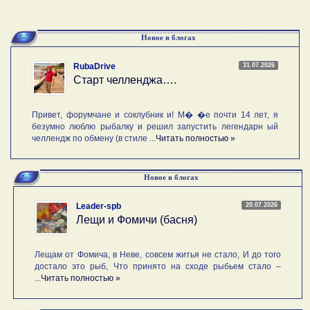
Новое в блогах
31.07.2026
RubaDrive
Старт челленджа….
Привет, форумчане и соклубник и! М� �е почти 14 лет, я
безумно люблю рыбалку и решил запустить легендарн ый
челлендж по обмену (в стиле ...
Читать полностью »
Новое в блогах
20.07.2026
Leader-spb
Лещи и Фомичи (басня)
Лещам от Фомича, в Неве, совсем житья не стало, И до того
достало это рыб, Что принято на сходе рыбьем стало –
...
Читать полностью »