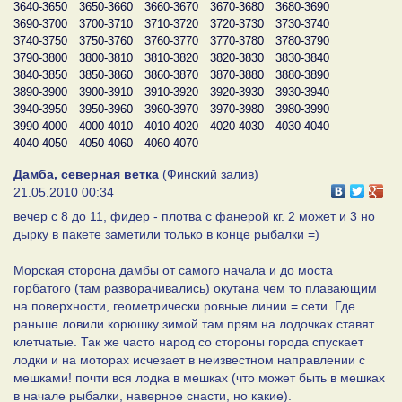
3640-3650
3650-3660
3660-3670
3670-3680
3680-3690
3690-3700
3700-3710
3710-3720
3720-3730
3730-3740
3740-3750
3750-3760
3760-3770
3770-3780
3780-3790
3790-3800
3800-3810
3810-3820
3820-3830
3830-3840
3840-3850
3850-3860
3860-3870
3870-3880
3880-3890
3890-3900
3900-3910
3910-3920
3920-3930
3930-3940
3940-3950
3950-3960
3960-3970
3970-3980
3980-3990
3990-4000
4000-4010
4010-4020
4020-4030
4030-4040
4040-4050
4050-4060
4060-4070
Дамба, северная ветка
(Финский залив)
21.05.2010 00:34
вечер с 8 до 11, фидер - плотва с фанерой кг. 2 может и 3 но
дырку в пакете заметили только в конце рыбалки =)
Морская сторона дамбы от самого начала и до моста
горбатого (там разворачивались) окутана чем то плавающим
на поверхности, геометрически ровные линии = сети. Где
раньше ловили корюшку зимой там прям на лодочках ставят
клетчатые. Так же часто народ со стороны города спускает
лодки и на моторах исчезает в неизвестном направлении с
мешками! почти вся лодка в мешках (что может быть в мешках
в начале рыбалки, наверное снасти, но какие).