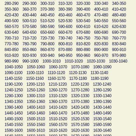
280-290
290-300
300-310
310-320
320-330
330-340
340-350
350-360
360-370
370-380
380-390
390-400
400-410
410-420
420-430
430-440
440-450
450-460
460-470
470-480
480-490
490-500
500-510
510-520
520-530
530-540
540-550
550-560
560-570
570-580
580-590
590-600
600-610
610-620
620-630
630-640
640-650
650-660
660-670
670-680
680-690
690-700
700-710
710-720
720-730
730-740
740-750
750-760
760-770
770-780
780-790
790-800
800-810
810-820
820-830
830-840
840-850
850-860
860-870
870-880
880-890
890-900
900-910
910-920
920-930
930-940
940-950
950-960
960-970
970-980
980-990
990-1000
1000-1010
1010-1020
1020-1030
1030-1040
1040-1050
1050-1060
1060-1070
1070-1080
1080-1090
1090-1100
1100-1110
1110-1120
1120-1130
1130-1140
1140-1150
1150-1160
1160-1170
1170-1180
1180-1190
1190-1200
1200-1210
1210-1220
1220-1230
1230-1240
1240-1250
1250-1260
1260-1270
1270-1280
1280-1290
1290-1300
1300-1310
1310-1320
1320-1330
1330-1340
1340-1350
1350-1360
1360-1370
1370-1380
1380-1390
1390-1400
1400-1410
1410-1420
1420-1430
1430-1440
1440-1450
1450-1460
1460-1470
1470-1480
1480-1490
1490-1500
1500-1510
1510-1520
1520-1530
1530-1540
1540-1550
1550-1560
1560-1570
1570-1580
1580-1590
1590-1600
1600-1610
1610-1620
1620-1630
1630-1640