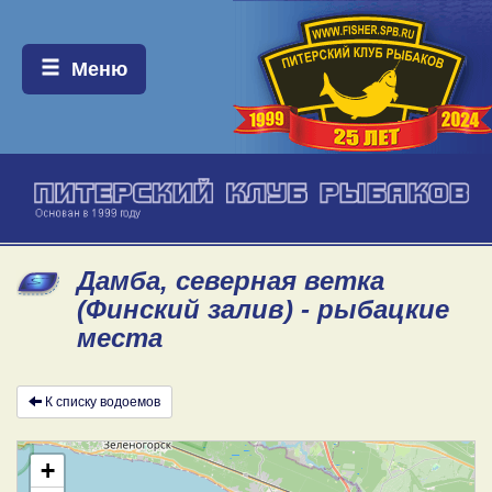
Меню:
Меню
Дамба, северная ветка
(Финский залив) - рыбацкие
места
К списку водоемов
+