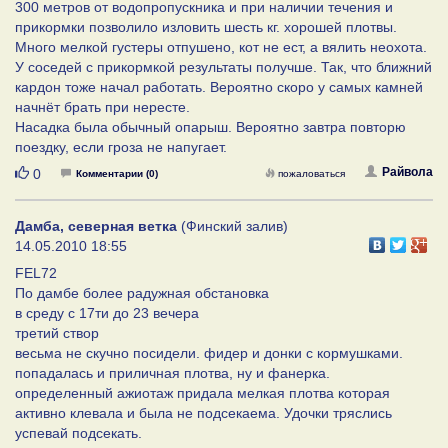
300 метров от водопропускника и при наличии течения и
прикормки позволило изловить шесть кг. хорошей плотвы.
Много мелкой густеры отпушено, кот не ест, а вялить неохота.
У соседей с прикормкой результаты получше. Так, что ближний
кардон тоже начал работать. Вероятно скоро у самых камней
начнёт брать при нересте.
Насадка была обычный опарыш. Вероятно завтра повторю
поездку, если гроза не напугает.
Нравится
Райвола
0
Комментарии (0)
пожаловаться
Дамба, северная ветка
(Финский залив)
14.05.2010 18:55
FEL72
По дамбе более радужная обстановка
в среду с 17ти до 23 вечера
третий створ
весьма не скучно посидели. фидер и донки с кормушками.
попадалась и приличная плотва, ну и фанерка.
определенный ажиотаж придала мелкая плотва которая
активно клевала и была не подсекаема. Удочки тряслись
успевай подсекать.