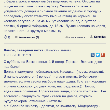
с берега мокали червяков без видимого успеха. Отошел на
лодке на шестиметровую глубину. Учитывая 5-летнюю
усидчивость дочери и сильное течение от дамбы к городу (к
последнему обстоятельству был не готов) не кормил. Но
клевало регулярно. За 45 минут изловлено: одна густера, 2
плотвы, 9 ершей габаритом до 15 см. Лучше клевало на червя,
насаженного на круглую мормышку.
Нравится
Serpilius
0
Комментарии (0)
пожаловаться
Дамба, северная ветка
(Финский залив)
16.05.2010 11:19
С субботы на Воскресенье. 1-й створ, Горская. Экипаж: двое
нас было!
Донка: ( кармушка - обязательно). Насадка - (червь, опарыш).
В начале десятого - ( вечера), начали ловить. Бубеньчики -
звенели, волнуя своим тембром наши души. Плотва - хорошая
и очень -хорошая, до двух ночи, нас радовала.)) Потом,
еденичные поклёвки. С рассветом ваще, сосали конфеты. Пол
восьмого - свернулись. Ура! - сезон на дамбе, открыли.
Будут вечером, отменные - катлеты.
p.s: Спасибо экипажу - девятки, за зажигалку. Модератору -