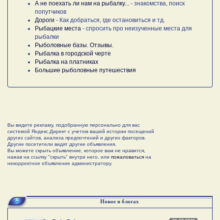
А не поехать ли нам на рыбалку...
- знакомства, поиск
попутчиков
Дороги
- Как добраться, где остановиться и тд.
Рыбацкие места
- спросить про неизученные места для
рыбалки
Рыболовные базы. Отзывы.
Рыбалка в городской черте
Рыбалка на платниках
Большие рыболовные путешествия
Вы видите рекламу, подобранную персонально для вас
системой Яндекс.Директ с учетом вашей истории посещений
других сайтов, анализа предпочтений и других факторов.
Другие посетители видят другие объявления.
Вы можете скрыть объявление, которое вам не нравится,
нажав на ссылку "скрыть" внутри него, или
пожаловаться
на
некорректное объявление администратору.
Новое в блогах