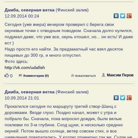
Дамба, северная ветка
(Финский залив)
12.09.2014 00:24
Сегодня (уже вчера) вечером проверил с берега свои
окуневые точки с отводным поводком. Сначала долго нулился,
подумал даже, что уже все, окунь отошел, но... он есть! И даже
ест )
Надо просто его найти. За предзакатный час взял десяток
пищевых до 300 гр, и много отпустил.
Фото здесь:
http://vk.com/udafish
Нравится
Максим Перов
0
Комментарии (0)
пожаловаться
Дамба, северная ветка
(Финский залив)
10.09.2014 21:01
Прокатился сегодня по маршруту третий створ-Шанц с
дорожками. Везде глухо. Поздно начал, может с утра и
побрало бы. Сначала, пока моросил дождик, были вялые
поклевки по 3-м глубине. Сход щуки, и несколько средних
окуней. Потом вышло солнце, ветер совсем стих, и все
шевеления прекратились. У коллег примерно так же. Судак не