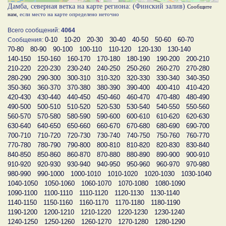
Дамба, северная ветка на карте региона: (Финский залив)
Сообщите
нам
, если место на карте определено неточно
Всего сообщений:
4064
0-10
10-20
20-30
30-40
40-50
50-60
60-70
Сообщения:
70-80
80-90
90-100
100-110
110-120
120-130
130-140
140-150
150-160
160-170
170-180
180-190
190-200
200-210
210-220
220-230
230-240
240-250
250-260
260-270
270-280
280-290
290-300
300-310
310-320
320-330
330-340
340-350
350-360
360-370
370-380
380-390
390-400
400-410
410-420
420-430
430-440
440-450
450-460
460-470
470-480
480-490
490-500
500-510
510-520
520-530
530-540
540-550
550-560
560-570
570-580
580-590
590-600
600-610
610-620
620-630
630-640
640-650
650-660
660-670
670-680
680-690
690-700
700-710
710-720
720-730
730-740
740-750
750-760
760-770
770-780
780-790
790-800
800-810
810-820
820-830
830-840
840-850
850-860
860-870
870-880
880-890
890-900
900-910
910-920
920-930
930-940
940-950
950-960
960-970
970-980
980-990
990-1000
1000-1010
1010-1020
1020-1030
1030-1040
1040-1050
1050-1060
1060-1070
1070-1080
1080-1090
1090-1100
1100-1110
1110-1120
1120-1130
1130-1140
1140-1150
1150-1160
1160-1170
1170-1180
1180-1190
1190-1200
1200-1210
1210-1220
1220-1230
1230-1240
1240-1250
1250-1260
1260-1270
1270-1280
1280-1290