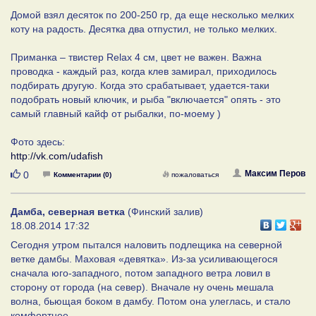
Домой взял десяток по 200-250 гр, да еще несколько мелких
коту на радость. Десятка два отпустил, не только мелких.
Приманка – твистер Relax 4 см, цвет не важен. Важна
проводка - каждый раз, когда клев замирал, приходилось
подбирать другую. Когда это срабатывает, удается-таки
подобрать новый ключик, и рыба "включается" опять - это
самый главный кайф от рыбалки, по-моему )
Фото здесь:
http://vk.com/udafish
Нравится
Максим Перов
0
Комментарии (0)
пожаловаться
Дамба, северная ветка
(Финский залив)
18.08.2014 17:32
Сегодня утром пытался наловить подлещика на северной
ветке дамбы. Маховая «девятка». Из-за усиливающегося
сначала юго-западного, потом западного ветра ловил в
сторону от города (на север). Вначале ну очень мешала
волна, бьющая боком в дамбу. Потом она улеглась, и стало
комфортнее.