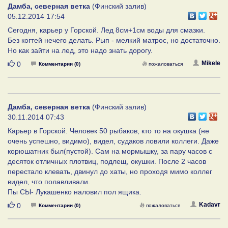
Дамба, северная ветка
(Финский залив)
05.12.2014 17:54
Сегодня, карьер у Горской. Лед 8см+1см воды для смазки.
Без когтей нечего делать. Рып - мелкий матрос, но достаточно.
Но как зайти на лед, это надо знать дорогу.
Нравится
Mikele
0
Комментарии (0)
пожаловаться
Дамба, северная ветка
(Финский залив)
30.11.2014 07:43
Карьер в Горской. Человек 50 рыбаков, кто то на окушка (не
очень успешно, видимо), видел, судаков ловили коллеги. Даже
корюшатник был(пустой). Сам на мормышку, за пару часов с
десяток отличных плотвиц, подлещ, окушки. После 2 часов
перестало клевать, двинул до хаты, но проходя мимо коллег
видел, что полавливали.
Пы СЫ- Лукашенко наловил пол ящика.
Нравится
Kadavr
0
Комментарии (0)
пожаловаться