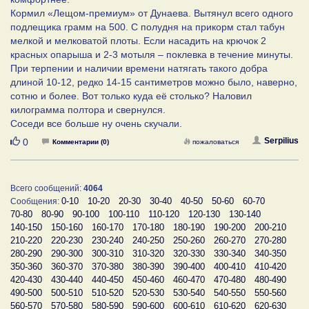
Кормил «Лещом-премиум» от Дунаева. Вытянул всего одного
подлещика грамм на 500. С полудня на прикорм стал табун
мелкой и мелковатой плоты. Если насадить на крючок 2
красных опарыша и 2-3 мотыля – поклевка в течение минуты.
При терпении и наличии времени натягать такого добра
длиной 10-12, редко 14-15 сантиметров можно было, наверно,
сотню и более. Вот только куда её столько? Наловил
килограмма полтора и свернулся.
Соседи все больше ну очень скучали.
Нравится
Serpilius
0
Комментарии (0)
пожаловаться
Всего сообщений:
4064
0-10
10-20
20-30
30-40
40-50
50-60
60-70
Сообщения:
70-80
80-90
90-100
100-110
110-120
120-130
130-140
140-150
150-160
160-170
170-180
180-190
190-200
200-210
210-220
220-230
230-240
240-250
250-260
260-270
270-280
280-290
290-300
300-310
310-320
320-330
330-340
340-350
350-360
360-370
370-380
380-390
390-400
400-410
410-420
420-430
430-440
440-450
450-460
460-470
470-480
480-490
490-500
500-510
510-520
520-530
530-540
540-550
550-560
560-570
570-580
580-590
590-600
600-610
610-620
620-630