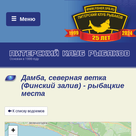
Меню:
Меню
Дамба, северная ветка
(Финский залив) - рыбацкие
места
К списку водоемов
+