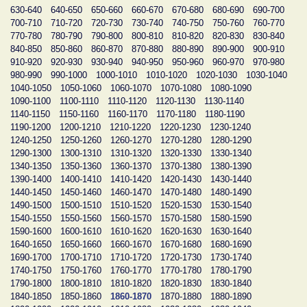
630-640
640-650
650-660
660-670
670-680
680-690
690-700
700-710
710-720
720-730
730-740
740-750
750-760
760-770
770-780
780-790
790-800
800-810
810-820
820-830
830-840
840-850
850-860
860-870
870-880
880-890
890-900
900-910
910-920
920-930
930-940
940-950
950-960
960-970
970-980
980-990
990-1000
1000-1010
1010-1020
1020-1030
1030-1040
1040-1050
1050-1060
1060-1070
1070-1080
1080-1090
1090-1100
1100-1110
1110-1120
1120-1130
1130-1140
1140-1150
1150-1160
1160-1170
1170-1180
1180-1190
1190-1200
1200-1210
1210-1220
1220-1230
1230-1240
1240-1250
1250-1260
1260-1270
1270-1280
1280-1290
1290-1300
1300-1310
1310-1320
1320-1330
1330-1340
1340-1350
1350-1360
1360-1370
1370-1380
1380-1390
1390-1400
1400-1410
1410-1420
1420-1430
1430-1440
1440-1450
1450-1460
1460-1470
1470-1480
1480-1490
1490-1500
1500-1510
1510-1520
1520-1530
1530-1540
1540-1550
1550-1560
1560-1570
1570-1580
1580-1590
1590-1600
1600-1610
1610-1620
1620-1630
1630-1640
1640-1650
1650-1660
1660-1670
1670-1680
1680-1690
1690-1700
1700-1710
1710-1720
1720-1730
1730-1740
1740-1750
1750-1760
1760-1770
1770-1780
1780-1790
1790-1800
1800-1810
1810-1820
1820-1830
1830-1840
1840-1850
1850-1860
1860-1870
1870-1880
1880-1890