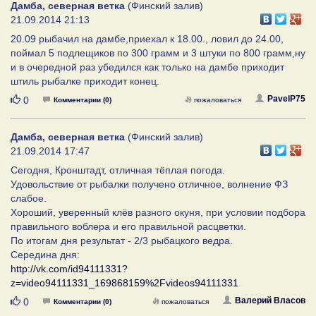
Дамба, северная ветка
(Финский залив)
21.09.2014 21:13
20.09 рыбачил на дамбе,приехал к 18.00., ловил до 24.00,
поймал 5 подлещиков по 300 грамм и 3 штуки по 800 грамм,ну
и в очередной раз убедился как только на дамбе приходит
штиль рыбалке приходит конец.
Нравится
PavelP75
0
Комментарии (0)
пожаловаться
Дамба, северная ветка
(Финский залив)
21.09.2014 17:47
Сегодня, Кронштадт, отличная тёплая погода.
Удовольствие от рыбалки получено отличное, волнение ФЗ
слабое.
Хороший, уверенный клёв разного окуня, при условии подбора
правильного воблера и его правильной расцветки.
По итогам дня результат - 2/3 рыбацкого ведра.
Середина дня:
http://vk.com/id94111331?
z=video94111331_169868159%2Fvideos94111331
Нравится
Валерий Власов
0
Комментарии (0)
пожаловаться