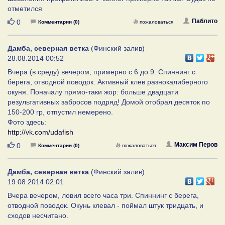
отметился
Нравится
Паблито
0
Комментарии (0)
пожаловаться
Дамба, северная ветка
(Финский залив)
28.08.2014 00:52
Вчера (в среду) вечером, примерно с 6 до 9. Спиннинг с
берега, отводной поводок. Активный клев разнокалиберного
окуня. Поначалу прямо-таки жор: больше двадцати
результативных забросов подряд! Домой отобрал десяток по
150-200 гр, отпустил немерено.
Фото здесь:
http://vk.com/udafish
Нравится
Максим Перов
0
Комментарии (0)
пожаловаться
Дамба, северная ветка
(Финский залив)
19.08.2014 02:01
Вчера вечером, ловил всего часа три. Спиннинг с берега,
отводной поводок. Окунь клевал - поймал штук тридцать, и
сходов несчитано.