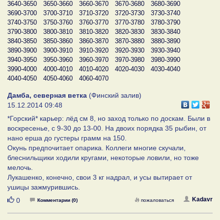
3640-3650
3650-3660
3660-3670
3670-3680
3680-3690
3690-3700
3700-3710
3710-3720
3720-3730
3730-3740
3740-3750
3750-3760
3760-3770
3770-3780
3780-3790
3790-3800
3800-3810
3810-3820
3820-3830
3830-3840
3840-3850
3850-3860
3860-3870
3870-3880
3880-3890
3890-3900
3900-3910
3910-3920
3920-3930
3930-3940
3940-3950
3950-3960
3960-3970
3970-3980
3980-3990
3990-4000
4000-4010
4010-4020
4020-4030
4030-4040
4040-4050
4050-4060
4060-4070
Дамба, северная ветка
(Финский залив)
15.12.2014 09:48
*Горский* карьер: лёд см 8, но заход только по доскам. Были в
воскресенье, с 9-30 до 13-00. На двоих порядка 35 рыбин, от
нано ерша до густеры грамм на 150.
Окунь предпочитает опарика. Коллеги многие скучали,
блеснильщики ходили кругами, некоторые ловили, но тоже
мелочь.
Лукашенко, конечно, свои 3 кг надрал, и усы вытирает от
ушицы зажмурившись.
Нравится
Kadavr
0
Комментарии (0)
пожаловаться