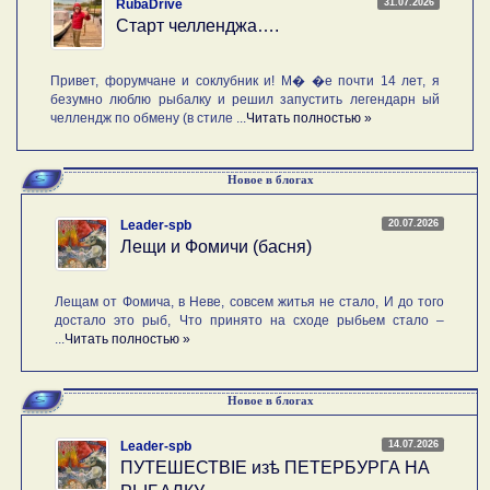
31.07.2026
RubaDrive
Старт челленджа….
Привет, форумчане и соклубник и! М� �е почти 14 лет, я
безумно люблю рыбалку и решил запустить легендарн ый
челлендж по обмену (в стиле ...
Читать полностью »
Новое в блогах
20.07.2026
Leader-spb
Лещи и Фомичи (басня)
Лещам от Фомича, в Неве, совсем житья не стало, И до того
достало это рыб, Что принято на сходе рыбьем стало –
...
Читать полностью »
Новое в блогах
14.07.2026
Leader-spb
ПУТЕШЕСТВIE изѣ ПЕТЕРБУРГА НА