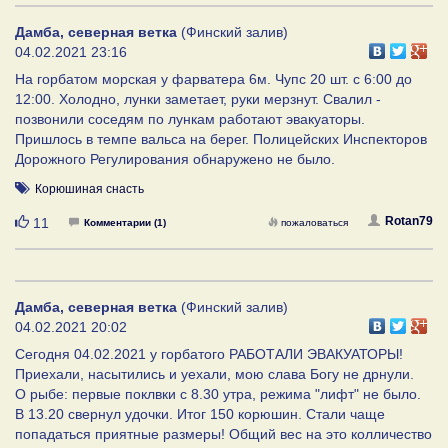
Дамба, северная ветка
(Финский залив)
04.02.2021 23:16
На горбатом морская у фарватера 6м. Чупс 20 шт. с 6:00 до
12:00. Холодно, лунки заметает, руки мерзнут. Свалил -
позвонили соседям по лункам работают эвакуаторы.
Пришлось в темпе вальса на берег. Полицейских Инспекторов
Дорожного Регулирования обнаружено не было.
Корюшиная снасть
Нравится
Rotan79
11
Комментарии (1)
пожаловаться
Дамба, северная ветка
(Финский залив)
04.02.2021 20:02
Сегодня 04.02.2021 у горбатого РАБОТАЛИ ЭВАКУАТОРЫ!
Приехали, насытились и уехали, мою слава Богу не дрнули.
О рыбе: первые поклвки с 8.30 утра, режима "лифт" не было.
В 13.20 свернул удочки. Итог 150 корюшин. Стали чаще
попадаться приятные размеры! Общий вес на это колличество