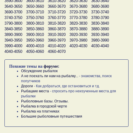
3590-3600
3600-3610
3610-3620
3620-3630
3630-3640
3640-3650
3650-3660
3660-3670
3670-3680
3680-3690
3690-3700
3700-3710
3710-3720
3720-3730
3730-3740
3740-3750
3750-3760
3760-3770
3770-3780
3780-3790
3790-3800
3800-3810
3810-3820
3820-3830
3830-3840
3840-3850
3850-3860
3860-3870
3870-3880
3880-3890
3890-3900
3900-3910
3910-3920
3920-3930
3930-3940
3940-3950
3950-3960
3960-3970
3970-3980
3980-3990
3990-4000
4000-4010
4010-4020
4020-4030
4030-4040
4040-4050
4050-4060
4060-4070
Похожие темы на
форуме:
Обсуждение рыбалок
А не поехать ли нам на рыбалку...
- знакомства, поиск
попутчиков
Дороги
- Как добраться, где остановиться и тд.
Рыбацкие места
- спросить про неизученные места для
рыбалки
Рыболовные базы. Отзывы.
Рыбалка в городской черте
Рыбалка на платниках
Большие рыболовные путешествия