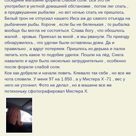
соседнем магазине форель слабой соли. Всё это он
употребил в уютной домашней обстановке , потом лег спать ,
в предвкушении рыбалки , но вот ночью спать не пришлось.
Белый трон не отпускал нашего Икса аж до самого отъезда на
рыбачение рыбы. Короче , если бы не беленькая , то рыбалка
вообще бы могла не состояться. Слава богу , что обошлось
малой... кровью. Приехал за мной , и мы рванули. По приезду
обнаружилось , что удочки были оставлены дома. Да и
правильно , а вдруг потеряем. Пришлось из дерьма и палок
лепить хоть какое то подобие удилок. Пошли на лёд. Снега
навалило и идти было несколько затруднительно , особенно
после форели слабой соли.
Кое как добрели и начали ловить. Клевало так себе , но все же
чота словили. У меня 97 на 1.850 , а у Мистера Х -71 , вес у
него не уточнил. Фото не делал , но в машине все же
потихоньку сфотографировал Мистера Х.