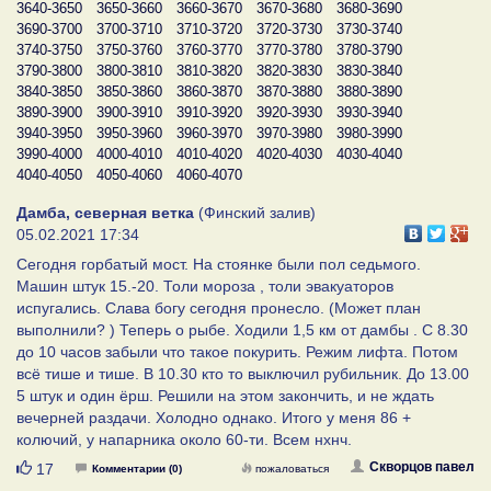
3640-3650
3650-3660
3660-3670
3670-3680
3680-3690
3690-3700
3700-3710
3710-3720
3720-3730
3730-3740
3740-3750
3750-3760
3760-3770
3770-3780
3780-3790
3790-3800
3800-3810
3810-3820
3820-3830
3830-3840
3840-3850
3850-3860
3860-3870
3870-3880
3880-3890
3890-3900
3900-3910
3910-3920
3920-3930
3930-3940
3940-3950
3950-3960
3960-3970
3970-3980
3980-3990
3990-4000
4000-4010
4010-4020
4020-4030
4030-4040
4040-4050
4050-4060
4060-4070
Дамба, северная ветка
(Финский залив)
05.02.2021 17:34
Сегодня горбатый мост. На стоянке были пол седьмого.
Машин штук 15.-20. Толи мороза , толи эвакуаторов
испугались. Слава богу сегодня пронесло. (Может план
выполнили? ) Теперь о рыбе. Ходили 1,5 км от дамбы . С 8.30
до 10 часов забыли что такое покурить. Режим лифта. Потом
всё тише и тише. В 10.30 кто то выключил рубильник. До 13.00
5 штук и один ёрш. Решили на этом закончить, и не ждать
вечерней раздачи. Холодно однако. Итого у меня 86 +
колючий, у напарника около 60-ти. Всем нхнч.
Нравится
Скворцов павел
17
Комментарии (0)
пожаловаться