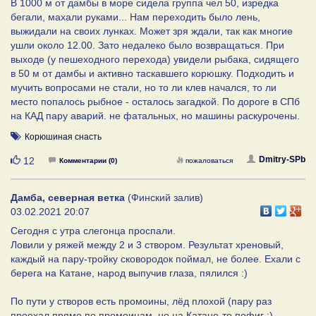
В 1000 м от дамбы в море сидела группа чел 50, изредка
бегали, махали руками... Нам переходить было лень,
выжидали на своих лунках. Может зря ждали, так как многие
ушли около 12.00. Зато недалеко было возвращаться. При
выходе (у пешеходного перехода) увидели рыбака, сидящего
в 50 м от дамбы и активно таскавшего корюшку. Подходить и
мучить вопросами не стали, но то ли клев начался, то ли
место попалось рыбное - осталось загадкой. По дороге в СПб
на КАД пару аварий. не фатальных, но машины раскурочены.
Корюшиная снасть
Нравится
Dmitry-SPb
12
Комментарии (0)
пожаловаться
Дамба, северная ветка
(Финский залив)
03.02.2021 20:07
Сегодня с утра слегонца проспали.
Ловили у ряжей между 2 и 3 створом. Результат хреновый,
каждый на пару-тройку сковородок поймал, не более. Ехали с
берега на Катане, народ выпучив глаза, пялился :)
По пути у створов есть промоины, лёд плохой (пару раз
проехал прямо по промоинам, но на Катане-то пофиг :)