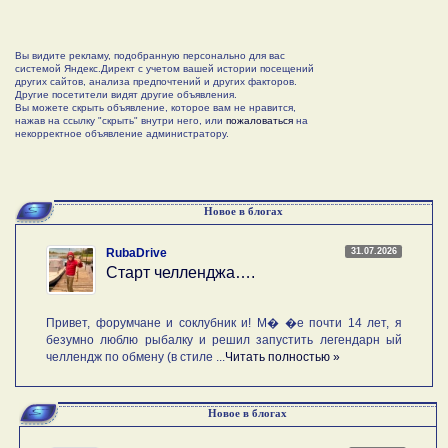
Вы видите рекламу, подобранную персонально для вас
системой Яндекс.Директ с учетом вашей истории посещений
других сайтов, анализа предпочтений и других факторов.
Другие посетители видят другие объявления.
Вы можете скрыть объявление, которое вам не нравится,
нажав на ссылку "скрыть" внутри него, или
пожаловаться
на
некорректное объявление администратору.
Новое в блогах
31.07.2026
RubaDrive
Старт челленджа….
Привет, форумчане и соклубник и! М� �е почти 14 лет, я
безумно люблю рыбалку и решил запустить легендарн ый
челлендж по обмену (в стиле ...
Читать полностью »
Новое в блогах