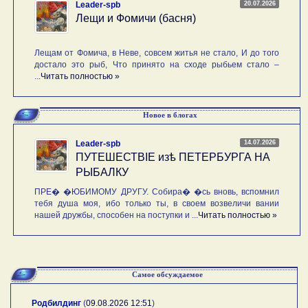
20.07.2026
Leader-spb
Лещи и Фомичи (басня)
Лещам от Фомича, в Неве, совсем житья не стало, И до того
достало это рыб, Что принято на сходе рыбьем стало –
...
Читать полностью »
Новое в блогах
14.07.2026
Leader-spb
ПУТЕШЕСТВIE изѣ ПЕТЕРБУРГА НА
РЫБАЛКУ
ПРЕ� �ЮБИМОМУ ДРУГУ. Собира� �сь вновь, вспомнил
тебя душа моя, ибо только ты, в своем возвеличи вании
нашей дружбы, способен на поступки и ...
Читать полностью »
Самое обсуждаемое
Родбилдинг
(
09.08.2026 12:51
)