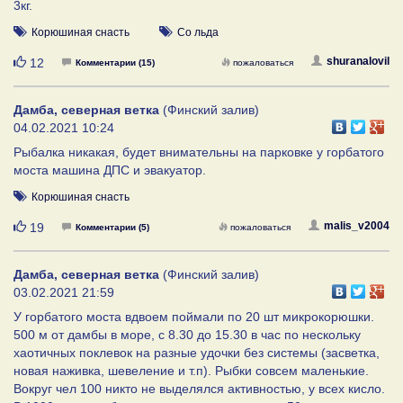
3кг.
Корюшиная снасть
Со льда
Нравится
shuranalovil
12
Комментарии (15)
пожаловаться
Дамба, северная ветка
(Финский залив)
04.02.2021 10:24
Рыбалка никакая, будет внимательны на парковке у горбатого
моста машина ДПС и эвакуатор.
Корюшиная снасть
Нравится
malis_v2004
19
Комментарии (5)
пожаловаться
Дамба, северная ветка
(Финский залив)
03.02.2021 21:59
У горбатого моста вдвоем поймали по 20 шт микрокорюшки.
500 м от дамбы в море, с 8.30 до 15.30 в час по нескольку
хаотичных поклевок на разные удочки без системы (засветка,
новая наживка, шевеление и т.п). Рыбки совсем маленькие.
Вокруг чел 100 никто не выделялся активностью, у всех кисло.