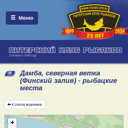
Меню:
Меню
Дамба, северная ветка
(Финский залив) - рыбацкие
места
К списку водоемов
+