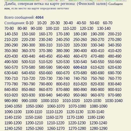
Дамба, северная ветка на карте региона: (Финский залив)
Сообщите
нам
, если место на карте определено неточно
Всего сообщений:
4064
0-10
10-20
20-30
30-40
40-50
50-60
60-70
Сообщения:
70-80
80-90
90-100
100-110
110-120
120-130
130-140
140-150
150-160
160-170
170-180
180-190
190-200
200-210
210-220
220-230
230-240
240-250
250-260
260-270
270-280
280-290
290-300
300-310
310-320
320-330
330-340
340-350
350-360
360-370
370-380
380-390
390-400
400-410
410-420
420-430
430-440
440-450
450-460
460-470
470-480
480-490
490-500
500-510
510-520
520-530
530-540
540-550
550-560
560-570
570-580
580-590
590-600
600-610
610-620
620-630
630-640
640-650
650-660
660-670
670-680
680-690
690-700
700-710
710-720
720-730
730-740
740-750
750-760
760-770
770-780
780-790
790-800
800-810
810-820
820-830
830-840
840-850
850-860
860-870
870-880
880-890
890-900
900-910
910-920
920-930
930-940
940-950
950-960
960-970
970-980
980-990
990-1000
1000-1010
1010-1020
1020-1030
1030-1040
1040-1050
1050-1060
1060-1070
1070-1080
1080-1090
1090-1100
1100-1110
1110-1120
1120-1130
1130-1140
1140-1150
1150-1160
1160-1170
1170-1180
1180-1190
1190-1200
1200-1210
1210-1220
1220-1230
1230-1240
1240-1250
1250-1260
1260-1270
1270-1280
1280-1290