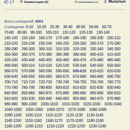
Нравится
Мыхалыч
17
Комментарии (3)
пожаловаться
Всего сообщений:
4064
0-10
10-20
20-30
30-40
40-50
50-60
60-70
Сообщения:
70-80
80-90
90-100
100-110
110-120
120-130
130-140
140-150
150-160
160-170
170-180
180-190
190-200
200-210
210-220
220-230
230-240
240-250
250-260
260-270
270-280
280-290
290-300
300-310
310-320
320-330
330-340
340-350
350-360
360-370
370-380
380-390
390-400
400-410
410-420
420-430
430-440
440-450
450-460
460-470
470-480
480-490
490-500
500-510
510-520
520-530
530-540
540-550
550-560
560-570
570-580
580-590
590-600
600-610
610-620
620-630
630-640
640-650
650-660
660-670
670-680
680-690
690-700
700-710
710-720
720-730
730-740
740-750
750-760
760-770
770-780
780-790
790-800
800-810
810-820
820-830
830-840
840-850
850-860
860-870
870-880
880-890
890-900
900-910
910-920
920-930
930-940
940-950
950-960
960-970
970-980
980-990
990-1000
1000-1010
1010-1020
1020-1030
1030-1040
1040-1050
1050-1060
1060-1070
1070-1080
1080-1090
1090-1100
1100-1110
1110-1120
1120-1130
1130-1140
1140-1150
1150-1160
1160-1170
1170-1180
1180-1190
1190-1200
1200-1210
1210-1220
1220-1230
1230-1240