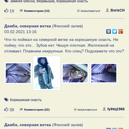
Зимняя блесна
,
Мормышка
,
Корюшиная снасть
Нравится
BorisCH
19
Комментарии (14)
пожаловаться
Дамба, северная ветка
(Финский залив)
03.02.2021 13:16
Что-то поймал на северной ветке на корюшиную снасть. Не
пойму, что это... Зубов нет. Чешуя плотная. Желтизной не
отливает. Плавники некрупные. Кто спец? Подскажете что это?
Корюшиная снасть
Нравится
fylhtq1966
38
Комментарии (32)
пожаловаться
Дамба, северная ветка
(Финский залив)