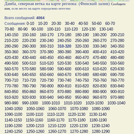
Дамба, северная ветка на карте региона: (Финский залив)
Сообщите
нам
, если место на карте определено неточно
Всего сообщений:
4064
0-10
10-20
20-30
30-40
40-50
50-60
60-70
Сообщения:
70-80
80-90
90-100
100-110
110-120
120-130
130-140
140-150
150-160
160-170
170-180
180-190
190-200
200-210
210-220
220-230
230-240
240-250
250-260
260-270
270-280
280-290
290-300
300-310
310-320
320-330
330-340
340-350
350-360
360-370
370-380
380-390
390-400
400-410
410-420
420-430
430-440
440-450
450-460
460-470
470-480
480-490
490-500
500-510
510-520
520-530
530-540
540-550
550-560
560-570
570-580
580-590
590-600
600-610
610-620
620-630
630-640
640-650
650-660
660-670
670-680
680-690
690-700
700-710
710-720
720-730
730-740
740-750
750-760
760-770
770-780
780-790
790-800
800-810
810-820
820-830
830-840
840-850
850-860
860-870
870-880
880-890
890-900
900-910
910-920
920-930
930-940
940-950
950-960
960-970
970-980
980-990
990-1000
1000-1010
1010-1020
1020-1030
1030-1040
1040-1050
1050-1060
1060-1070
1070-1080
1080-1090
1090-1100
1100-1110
1110-1120
1120-1130
1130-1140
1140-1150
1150-1160
1160-1170
1170-1180
1180-1190
1190-1200
1200-1210
1210-1220
1220-1230
1230-1240
1240-1250
1250-1260
1260-1270
1270-1280
1280-1290