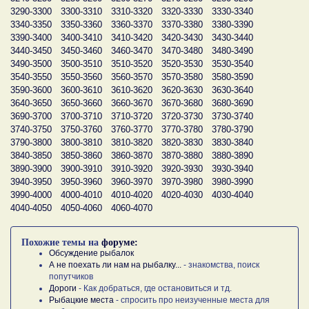
3290-3300
3300-3310
3310-3320
3320-3330
3330-3340
3340-3350
3350-3360
3360-3370
3370-3380
3380-3390
3390-3400
3400-3410
3410-3420
3420-3430
3430-3440
3440-3450
3450-3460
3460-3470
3470-3480
3480-3490
3490-3500
3500-3510
3510-3520
3520-3530
3530-3540
3540-3550
3550-3560
3560-3570
3570-3580
3580-3590
3590-3600
3600-3610
3610-3620
3620-3630
3630-3640
3640-3650
3650-3660
3660-3670
3670-3680
3680-3690
3690-3700
3700-3710
3710-3720
3720-3730
3730-3740
3740-3750
3750-3760
3760-3770
3770-3780
3780-3790
3790-3800
3800-3810
3810-3820
3820-3830
3830-3840
3840-3850
3850-3860
3860-3870
3870-3880
3880-3890
3890-3900
3900-3910
3910-3920
3920-3930
3930-3940
3940-3950
3950-3960
3960-3970
3970-3980
3980-3990
3990-4000
4000-4010
4010-4020
4020-4030
4030-4040
4040-4050
4050-4060
4060-4070
Похожие темы на
форуме:
Обсуждение рыбалок
А не поехать ли нам на рыбалку...
- знакомства, поиск
попутчиков
Дороги
- Как добраться, где остановиться и тд.
Рыбацкие места
- спросить про неизученные места для