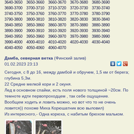
3640-3650
3650-3660
3660-3670
3670-3680
3680-3690
3690-3700
3700-3710
3710-3720
3720-3730
3730-3740
3740-3750
3750-3760
3760-3770
3770-3780
3780-3790
3790-3800
3800-3810
3810-3820
3820-3830
3830-3840
3840-3850
3850-3860
3860-3870
3870-3880
3880-3890
3890-3900
3900-3910
3910-3920
3920-3930
3930-3940
3940-3950
3950-3960
3960-3970
3970-3980
3980-3990
3990-4000
4000-4010
4010-4020
4020-4030
4030-4040
4040-4050
4050-4060
4060-4070
Дамба, северная ветка
(Финский залив)
01.02.2023 23:13
Сегодня, с 8 до 16, между дамбой и обручем, 1,5 км от берега;
глубина 5,3м.
22 Средне мелкой кори и 2 окуня.
Лед в основном спайки, есть поля нового толщиной ~20см. По
темноте идти первопроходцем , так себе ощущение.
Вообщем ходить и ловить можно, но вот что то не очень
ловится)) похоже Миха Корюшатник всю выловил)
Из интересного,- Одна корюха, с набитым брюхом мальком.