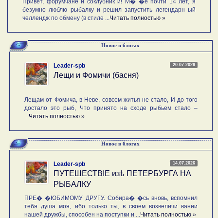
Привет, форумчане и соклубник и! М� �е почти 14 лет, я
безумно люблю рыбалку и решил запустить легендарн ый
челлендж по обмену (в стиле ...
Читать полностью »
Новое в блогах
20.07.2026
Leader-spb
Лещи и Фомичи (басня)
Лещам от Фомича, в Неве, совсем житья не стало, И до того
достало это рыб, Что принято на сходе рыбьем стало –
...
Читать полностью »
Новое в блогах
14.07.2026
Leader-spb
ПУТЕШЕСТВIE изѣ ПЕТЕРБУРГА НА
РЫБАЛКУ
ПРЕ� �ЮБИМОМУ ДРУГУ. Собира� �сь вновь, вспомнил
тебя душа моя, ибо только ты, в своем возвеличи вании
нашей дружбы, способен на поступки и ...
Читать полностью »