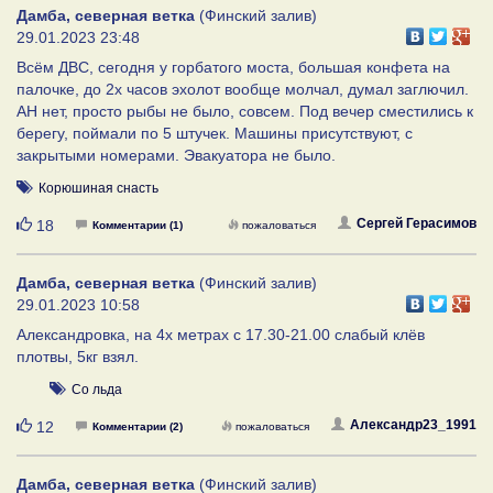
Дамба, северная ветка
(Финский залив)
29.01.2023 23:48
Всём ДВС, сегодня у горбатого моста, большая конфета на
палочке, до 2х часов эхолот вообще молчал, думал заглючил.
АН нет, просто рыбы не было, совсем. Под вечер сместились к
берегу, поймали по 5 штучек. Машины присутствуют, с
закрытыми номерами. Эвакуатора не было.
Корюшиная снасть
Нравится
Сергей Герасимов
18
Комментарии (1)
пожаловаться
Дамба, северная ветка
(Финский залив)
29.01.2023 10:58
Александровка, на 4х метрах с 17.30-21.00 слабый клёв
плотвы, 5кг взял.
Со льда
Нравится
Александр23_1991
12
Комментарии (2)
пожаловаться
Дамба, северная ветка
(Финский залив)