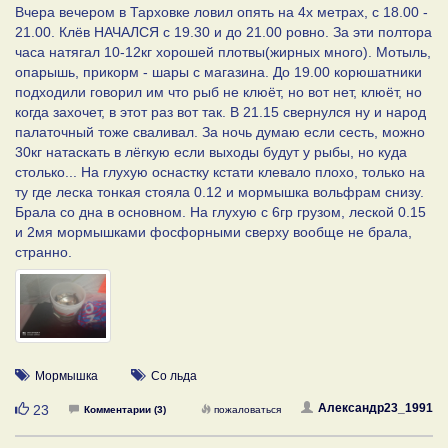
Вчера вечером в Тарховке ловил опять на 4х метрах, с 18.00 -
21.00. Клёв НАЧАЛСЯ с 19.30 и до 21.00 ровно. За эти полтора
часа натягал 10-12кг хорошей плотвы(жирных много). Мотыль,
опарышь, прикорм - шары с магазина. До 19.00 корюшатники
подходили говорил им что рыб не клюёт, но вот нет, клюёт, но
когда захочет, в этот раз вот так. В 21.15 свернулся ну и народ
палаточный тоже сваливал. За ночь думаю если сесть, можно
30кг натаскать в лёгкую если выходы будут у рыбы, но куда
столько... На глухую оснастку кстати клевало плохо, только на
ту где леска тонкая стояла 0.12 и мормышка вольфрам снизу.
Брала со дна в основном. На глухую с 6гр грузом, леской 0.15
и 2мя мормышками фосфорными сверху вообще не брала,
странно.
Мормышка
Со льда
Нравится
Александр23_1991
23
Комментарии (3)
пожаловаться