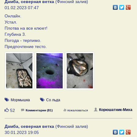
Дамба, северная ветка
(Финский залив)
01.02.2023 07:47
Онлайн.
Устал.
Плотва на все клюет!
Глубина 3.
Погода - терпимо.
Предпочтение тесто.
Мормышка
Со льда
Нравится
Корюшатник-Миха
52
Комментарии (81)
пожаловаться
Дамба, северная ветка
(Финский залив)
30.01.2023 19:05