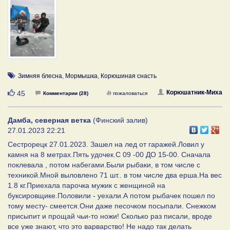
Зимняя блесна
,
Мормышка
,
Корюшиная снасть
Нравится
Корюшатник-Миха
45
Комментарии (28)
пожаловаться
Дамба, северная ветка
(Финский залив)
27.01.2023 22:21
Сестрорецк 27.01.2023. Зашел на лед от гаражей.Ловил у
камня на 8 метрах.Пять удочек.С 09 -00 ДО 15-00. Сначала
поклевала , потом набегами.Были рыбаки, в том числе с
техникой.Мной выловлено 71 шт.. в том числе два ерша.На вес
1.8 кг.Приехала парочка мужик с женщиной на
буксировщике.Половили - уехали.А потом рыбачек пошел по
тому месту- смеется.Они даже песочком посыпали. Снежком
присыпит и прощай чьи-то ножи! Сколько раз писали, вроде
все уже знают, что это варварство! Не надо так делать