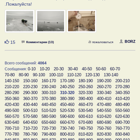
.Пожалуйста!
Нравится
BORZ
15
Комментарии (13)
пожаловаться
Всего сообщений:
4064
0-10
10-20
20-30
30-40
40-50
50-60
60-70
Сообщения:
70-80
80-90
90-100
100-110
110-120
120-130
130-140
140-150
150-160
160-170
170-180
180-190
190-200
200-210
210-220
220-230
230-240
240-250
250-260
260-270
270-280
280-290
290-300
300-310
310-320
320-330
330-340
340-350
350-360
360-370
370-380
380-390
390-400
400-410
410-420
420-430
430-440
440-450
450-460
460-470
470-480
480-490
490-500
500-510
510-520
520-530
530-540
540-550
550-560
560-570
570-580
580-590
590-600
600-610
610-620
620-630
630-640
640-650
650-660
660-670
670-680
680-690
690-700
700-710
710-720
720-730
730-740
740-750
750-760
760-770
770-780
780-790
790-800
800-810
810-820
820-830
830-840