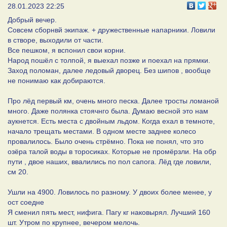
28.01.2023 22:25
Добрый вечер.
Совсем сборнвй экипаж. + дружественные напарники. Ловили
в створе, выходили от части.
Все пешком, я вспонил свои корни.
Народ пошёл с толпой, я выехал позже и поехал на прямки.
Заход поломан, далее ледовый дворец. Без шипов , вообще
не понимаю как добираются.
Про лёд первый км, очень много песка. Далее тросты ломаной
много. Даже полянка стоячнго была. Думаю весной это нам
аукнется. Есть места с двойным льдом. Когда ехал в темноте,
начало трещать местами. В одном месте заднее колесо
провалилось. Было очень стрёмно. Пока не понял, что это
озёра талой воды в торосиках. Которые не промёрзли. На обр
пути , двое наших, ввалились по пол сапога. Лёд где ловили,
см 20.
Ушли на 4900. Ловилось по разному. У двоих более менее, у
ост соедне
Я сменил пять мест, нифига. Пагу кг наковырял. Лучший 160
шт. Утром по крупнее, вечером мелочь.