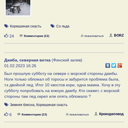
Корюшиная снасть
Со льда
Нравится
BORZ
24
Комментарии (12)
пожаловаться
Дамба, северная ветка
(Финский залив)
01.02.2023 16:26
Был прошлую субботу на севере с морской стороны дамбы.
Ноги только обломал об торосы и забурится проблема была,
т.к двойной лед. Итог 10 хвостов кори, одна мамка. Хочу в эту
субботу попробовать на южную дамбу. Кто скажет, с морской
стороны там лед окреп или опять обломало ?
Зимняя блесна
,
Корюшиная снасть
Нравится
Крокодиловод
6
Комментарии (13)
пожаловаться