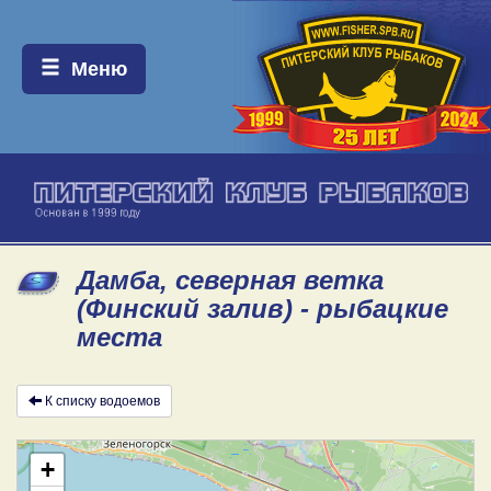
Меню:
Меню
Дамба, северная ветка
(Финский залив) - рыбацкие
места
К списку водоемов
+