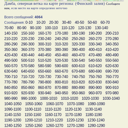
Дамба, северная ветка на карте региона: (Финский залив)
Сообщите
нам
, если место на карте определено неточно
Всего сообщений:
4064
0-10
10-20
20-30
30-40
40-50
50-60
60-70
Сообщения:
70-80
80-90
90-100
100-110
110-120
120-130
130-140
140-150
150-160
160-170
170-180
180-190
190-200
200-210
210-220
220-230
230-240
240-250
250-260
260-270
270-280
280-290
290-300
300-310
310-320
320-330
330-340
340-350
350-360
360-370
370-380
380-390
390-400
400-410
410-420
420-430
430-440
440-450
450-460
460-470
470-480
480-490
490-500
500-510
510-520
520-530
530-540
540-550
550-560
560-570
570-580
580-590
590-600
600-610
610-620
620-630
630-640
640-650
650-660
660-670
670-680
680-690
690-700
700-710
710-720
720-730
730-740
740-750
750-760
760-770
770-780
780-790
790-800
800-810
810-820
820-830
830-840
840-850
850-860
860-870
870-880
880-890
890-900
900-910
910-920
920-930
930-940
940-950
950-960
960-970
970-980
980-990
990-1000
1000-1010
1010-1020
1020-1030
1030-1040
1040-1050
1050-1060
1060-1070
1070-1080
1080-1090
1090-1100
1100-1110
1110-1120
1120-1130
1130-1140
1140-1150
1150-1160
1160-1170
1170-1180
1180-1190
1190-1200
1200-1210
1210-1220
1220-1230
1230-1240
1240-1250
1250-1260
1260-1270
1270-1280
1280-1290