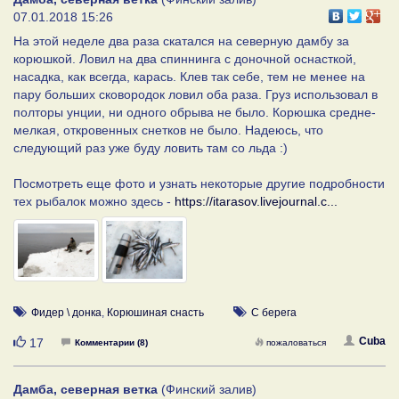
07.01.2018 15:26
На этой неделе два раза скатался на северную дамбу за
корюшкой. Ловил на два спиннинга с доночной оснасткой,
насадка, как всегда, карась. Клев так себе, тем не менее на
пару больших сковородок ловил оба раза. Груз использовал в
полторы унции, ни одного обрыва не было. Корюшка средне-
мелкая, откровенных снетков не было. Надеюсь, что
следующий раз уже буду ловить там со льда :)
Посмотреть еще фото и узнать некоторые другие подробности
тех рыбалок можно здесь -
https://itarasov.livejournal.c...
Фидер \ донка
,
Корюшиная снасть
С берега
Нравится
Cuba
17
Комментарии (8)
пожаловаться
Дамба, северная ветка
(Финский залив)