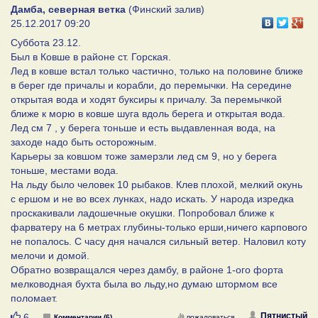
Дамба, северная ветка
(Финский залив)
25.12.2017 09:20
Суббота 23.12.
Был в Ковше в районе ст. Горская.
Лед в ковше встал только частично, только на половине ближе
в берег где причалы и корабли, до перемычки. На середине
открытая вода и ходят буксиры к причалу. За перемычкой
ближе к морю в ковше шуга вдоль берега и открытая вода.
Лед см 7 , у берега тоньше и есть выдавленная вода, на
заходе надо быть осторожным.
Карьеры за ковшом тоже замерзли лед см 9, но у берега
тоньше, местами вода.
На льду было человек 10 рыбаков. Клев плохой, мелкий окунь
с ершом и не во всех лунках, надо искать. У народа изредка
проскакивали ладошечные окушки. Попробовал ближе к
фарватеру на 6 метрах глубины-только ерши,ничего карпового
не попалось. С часу дня начался сильный ветер. Наловил коту
мелочи и домой.
Обратно возвращался через дамбу, в районе 1-ого форта
мелководная бухта была во льду,но думаю штормом все
поломает.
Нравится
Пятнистый
6
Комментарии (6)
пожаловаться