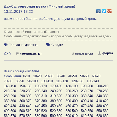
Дамба, северная ветка
(Финский залив)
13.11.2017 13:22
всем привет,был на рыбалке,две щуки за целый день.
Комментарий модератора (Dreamer):
Сообщение отредактировано - вопросы сообществу задаются не здесь.
Троллинг \ дорожка
С лодки
Нравится
ферма
0
Комментарии (0)
пожаловаться
Всего сообщений:
4064
0-10
10-20
20-30
30-40
40-50
50-60
60-70
Сообщения:
70-80
80-90
90-100
100-110
110-120
120-130
130-140
140-150
150-160
160-170
170-180
180-190
190-200
200-210
210-220
220-230
230-240
240-250
250-260
260-270
270-280
280-290
290-300
300-310
310-320
320-330
330-340
340-350
350-360
360-370
370-380
380-390
390-400
400-410
410-420
420-430
430-440
440-450
450-460
460-470
470-480
480-490
490-500
500-510
510-520
520-530
530-540
540-550
550-560
560-570
570-580
580-590
590-600
600-610
610-620
620-630