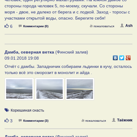
стороны города человек 5, по-моему, скучали. Со стороны
моря - двое, не далеко от берега и с лодкой. Заход - торосы с
участками открытой воды, опасно. Берегите себя!
Нравится
Ash
6
Комментарии (0)
пожаловаться
Дамба, северная ветка
(Финский залив)
09.01.2018 19:08
Отчёт с дамбы. Западничик собираем льдинки в кучу, осталось
только всё это сморозит в монолит и айда .
Корюшиная снасть
Нравится
Таёжник
3
Комментарии (3)
пожаловаться
Дамба, северная ветка
(Финский залив)