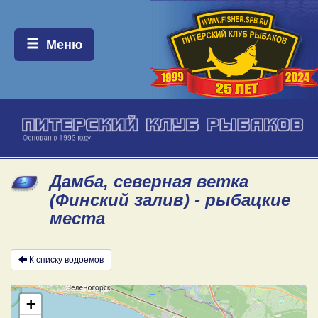
Меню:
Меню
Дамба, северная ветка
(Финский залив) - рыбацкие
места
К списку водоемов
+