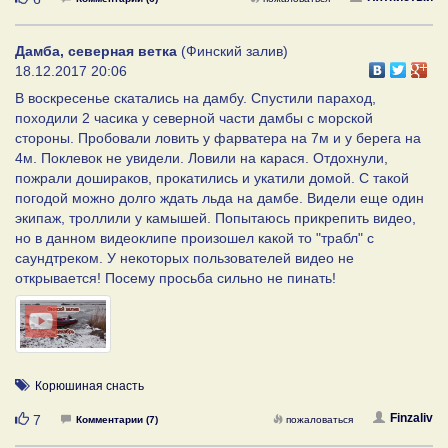
Дамба, северная ветка
(Финский залив)
18.12.2017 20:06
В воскресенье скатались на дамбу. Спустили параход,
походили 2 часика у северной части дамбы с морской
стороны. Пробовали ловить у фарватера на 7м и у берега на
4м. Поклевок не увидели. Ловили на карася. Отдохнули,
пожрали дошираков, прокатились и укатили домой. С такой
погодой можно долго ждать льда на дамбе. Видели еще один
экипаж, троллили у камышей. Попытаюсь прикрепить видео,
но в данном видеоклипе произошел какой то "трабл" с
саундтреком. У некоторых пользователей видео не
открывается! Посему просьба сильно не пинать!
Корюшиная снасть
Нравится
Finzaliv
7
Комментарии (7)
пожаловаться