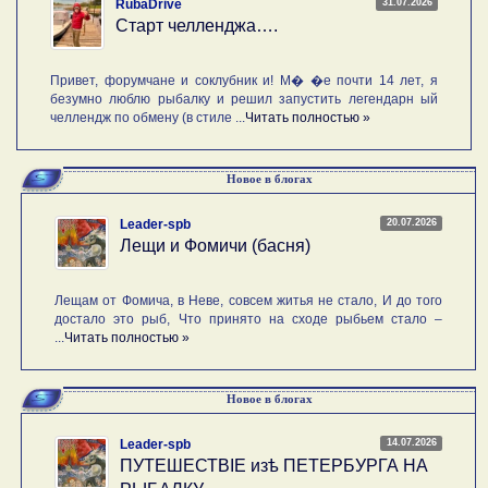
31.07.2026
RubaDrive
Старт челленджа….
Привет, форумчане и соклубник и! М� �е почти 14 лет, я
безумно люблю рыбалку и решил запустить легендарн ый
челлендж по обмену (в стиле ...
Читать полностью »
Новое в блогах
20.07.2026
Leader-spb
Лещи и Фомичи (басня)
Лещам от Фомича, в Неве, совсем житья не стало, И до того
достало это рыб, Что принято на сходе рыбьем стало –
...
Читать полностью »
Новое в блогах
14.07.2026
Leader-spb
ПУТЕШЕСТВIE изѣ ПЕТЕРБУРГА НА