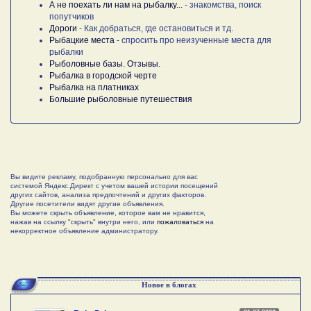
А не поехать ли нам на рыбалку...
- знакомства, поиск
попутчиков
Дороги
- Как добраться, где остановиться и тд.
Рыбацкие места
- спросить про неизученные места для
рыбалки
Рыболовные базы. Отзывы.
Рыбалка в городской черте
Рыбалка на платниках
Большие рыболовные путешествия
Вы видите рекламу, подобранную персонально для вас
системой Яндекс.Директ с учетом вашей истории посещений
других сайтов, анализа предпочтений и других факторов.
Другие посетители видят другие объявления.
Вы можете скрыть объявление, которое вам не нравится,
нажав на ссылку "скрыть" внутри него, или
пожаловаться
на
некорректное объявление администратору.
Новое в блогах