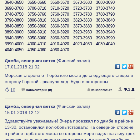
3640-3650
3650-3660
3660-3670
3670-3680
3680-3690
3690-3700
3700-3710
3710-3720
3720-3730
3730-3740
3740-3750
3750-3760
3760-3770
3770-3780
3780-3790
3790-3800
3800-3810
3810-3820
3820-3830
3830-3840
3840-3850
3850-3860
3860-3870
3870-3880
3880-3890
3890-3900
3900-3910
3910-3920
3920-3930
3930-3940
3940-3950
3950-3960
3960-3970
3970-3980
3980-3990
3990-4000
4000-4010
4010-4020
4020-4030
4030-4040
4040-4050
4050-4060
4060-4070
Дамба, северная ветка
(Финский залив)
17.01.2018 21:02
Морская сторона от Горбатого моста до следующего створа в
сторону Горской - рвануло лед. Будьте осторожны.
Нравится
Ф.Э.Д.
10
Комментарии (0)
пожаловаться
Дамба, северная ветка
(Финский залив)
15.01.2018 12:12
Здравствуйте уважаемые! Вчера проезжал по дамбе в районе
13-30, остановился полюбопытствовать: На северной стороне
в районе горбатого моста со стороны моря видел на льду трех
человек, один регулярно махал руками. На южной дамбе со