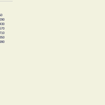
50
290
430
570
710
850
990