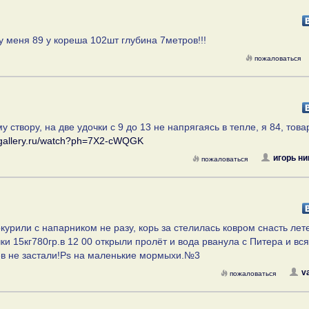
у меня 89 у кореша 102шт глубина 7метров!!!
пожаловаться
 створу, на две удочки с 9 до 13 не напрягаясь в тепле, я 84, тов
//gallery.ru/watch?ph=7X2-cWQGK
игорь н
пожаловаться
окурили с напарником не разу, корь за стелилась ковром снасть лет
ки 15кг780гр.в 12 00 открыли пролёт и вода рванула с Питера и вся
лёв не застали!Ps на маленькие мормыхи.№3
v
пожаловаться