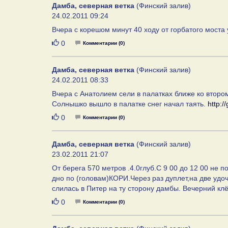
Дамба, северная ветка
(Финский залив)
24.02.2011 09:24
Вчера с корешом минут 40 ходу от горбатого моста 
Нравится
0
Комментарии (0)
Дамба, северная ветка
(Финский залив)
24.02.2011 08:33
Вчера с Анатолием сели в палатках ближе ко второму
Солнышко вышло в палатке снег начал таять.
http:
Нравится
0
Комментарии (0)
Дамба, северная ветка
(Финский залив)
23.02.2011 21:07
От берега 570 метров .4.0глуб.С 9 00 до 12 00 не п
дно по (головам)КОРИ.Через раз дуплет,на две удоч
слилась в Питер на ту сторону дамбы. Вечерний к
Нравится
0
Комментарии (0)