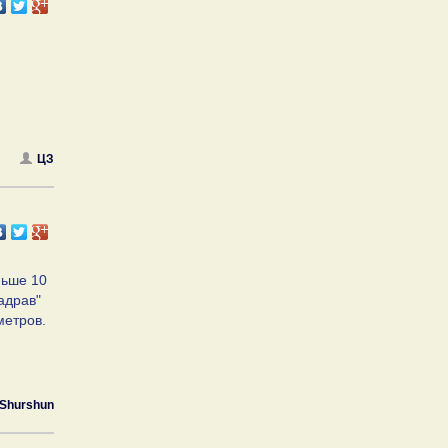
ЦЗ
ньше 10
адрав"
метров.
Shurshun