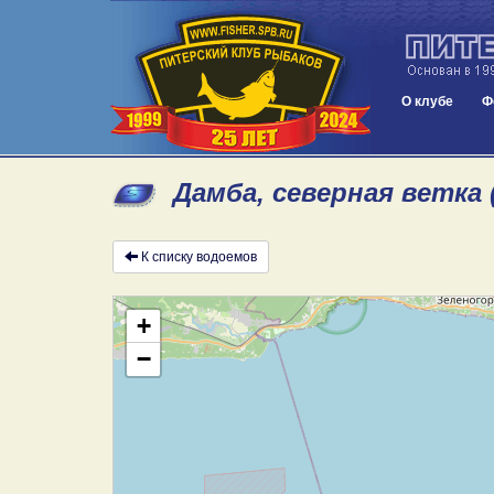
О клубе
Ф
Дамба, северная ветка 
К списку водоемов
+
−