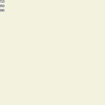
710
850
990