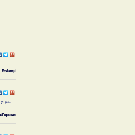
Ewlampi
 утра.
a/Горская