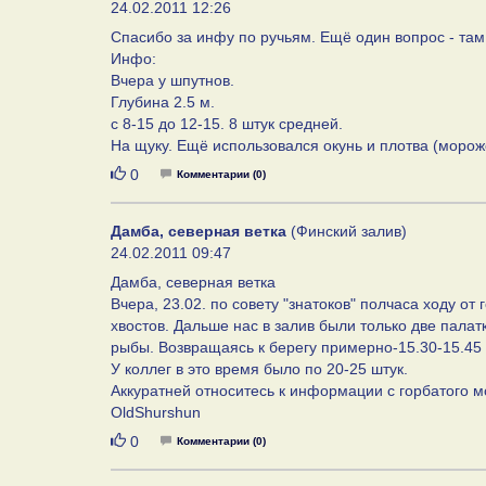
24.02.2011 12:26
Спасибо за инфу по ручьям. Ещё один вопрос - там
Инфо:
Вчера у шпутнов.
Глубина 2.5 м.
с 8-15 до 12-15. 8 штук средней.
На щуку. Ещё использовался окунь и плотва (морож
Нравится
0
Комментарии (0)
Дамба, северная ветка
(Финский залив)
24.02.2011 09:47
Дамба, северная ветка
Вчера, 23.02. по совету "знатоков" полчаса ходу о
хвостов. Дальше нас в залив были только две палатк
рыбы. Возвращаясь к берегу примерно-15.30-15.45 
У коллег в это время было по 20-25 штук.
Аккуратней относитесь к информации с горбатого м
OldShurshun
Нравится
0
Комментарии (0)