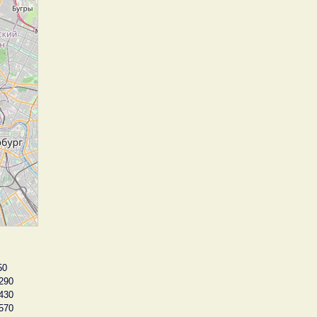
50
290
430
570