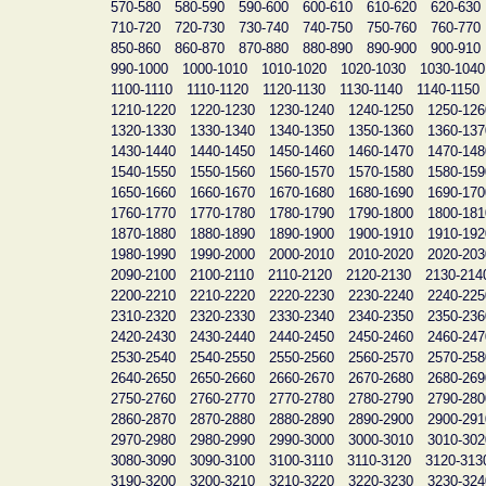
570-580
580-590
590-600
600-610
610-620
620-630
710-720
720-730
730-740
740-750
750-760
760-770
850-860
860-870
870-880
880-890
890-900
900-910
990-1000
1000-1010
1010-1020
1020-1030
1030-1040
1100-1110
1110-1120
1120-1130
1130-1140
1140-1150
1210-1220
1220-1230
1230-1240
1240-1250
1250-126
1320-1330
1330-1340
1340-1350
1350-1360
1360-137
1430-1440
1440-1450
1450-1460
1460-1470
1470-148
1540-1550
1550-1560
1560-1570
1570-1580
1580-159
1650-1660
1660-1670
1670-1680
1680-1690
1690-170
1760-1770
1770-1780
1780-1790
1790-1800
1800-181
1870-1880
1880-1890
1890-1900
1900-1910
1910-192
1980-1990
1990-2000
2000-2010
2010-2020
2020-203
2090-2100
2100-2110
2110-2120
2120-2130
2130-214
2200-2210
2210-2220
2220-2230
2230-2240
2240-225
2310-2320
2320-2330
2330-2340
2340-2350
2350-236
2420-2430
2430-2440
2440-2450
2450-2460
2460-247
2530-2540
2540-2550
2550-2560
2560-2570
2570-258
2640-2650
2650-2660
2660-2670
2670-2680
2680-269
2750-2760
2760-2770
2770-2780
2780-2790
2790-280
2860-2870
2870-2880
2880-2890
2890-2900
2900-291
2970-2980
2980-2990
2990-3000
3000-3010
3010-302
3080-3090
3090-3100
3100-3110
3110-3120
3120-313
3190-3200
3200-3210
3210-3220
3220-3230
3230-324