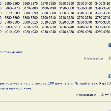
0
3350-3360
3360-3370
3370-3380
3380-3390
3390-3400
3400-3410
0
3460-3470
3470-3480
3480-3490
3490-3500
3500-3510
3510-3520
0
3570-3580
3580-3590
3590-3600
3600-3610
3610-3620
3620-3630
0
3680-3690
3690-3700
3700-3710
3710-3720
3720-3730
3730-3740
0
3790-3800
3800-3810
3810-3820
3820-3830
3830-3840
3840-3850
0
3900-3910
3910-3920
3920-3930
3930-3940
3940-3950
3950-3960
0
4010-4020
4020-4030
4030-4040
4040-4050
4050-4060
4060-4070
т стоянки авто.
пожаловаться
тном месте на 6.5 метрах. 100 штук. 2.2 кг. Лучший клев с 9 до 10
ьтаты намного хуже.
mih
пожаловаться