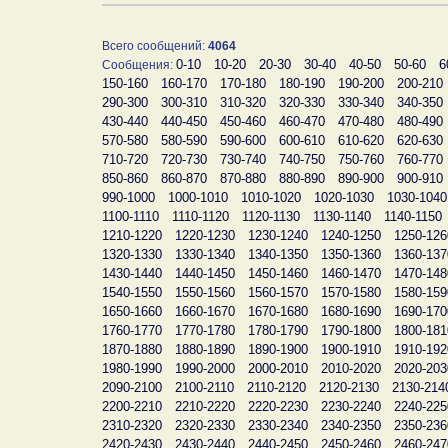
Всего сообщений:
4064
0-10
10-20
20-30
30-40
40-50
50-60
6
Сообщения:
150-160
160-170
170-180
180-190
190-200
200-210
290-300
300-310
310-320
320-330
330-340
340-350
430-440
440-450
450-460
460-470
470-480
480-490
570-580
580-590
590-600
600-610
610-620
620-630
710-720
720-730
730-740
740-750
750-760
760-770
850-860
860-870
870-880
880-890
890-900
900-910
990-1000
1000-1010
1010-1020
1020-1030
1030-1040
1100-1110
1110-1120
1120-1130
1130-1140
1140-1150
1210-1220
1220-1230
1230-1240
1240-1250
1250-126
1320-1330
1330-1340
1340-1350
1350-1360
1360-137
1430-1440
1440-1450
1450-1460
1460-1470
1470-148
1540-1550
1550-1560
1560-1570
1570-1580
1580-159
1650-1660
1660-1670
1670-1680
1680-1690
1690-170
1760-1770
1770-1780
1780-1790
1790-1800
1800-181
1870-1880
1880-1890
1890-1900
1900-1910
1910-192
1980-1990
1990-2000
2000-2010
2010-2020
2020-203
2090-2100
2100-2110
2110-2120
2120-2130
2130-214
2200-2210
2210-2220
2220-2230
2230-2240
2240-225
2310-2320
2320-2330
2330-2340
2340-2350
2350-236
2420-2430
2430-2440
2440-2450
2450-2460
2460-247