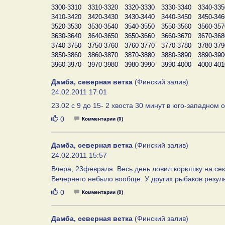
3300-3310
3310-3320
3320-3330
3330-3340
3340-335
3410-3420
3420-3430
3430-3440
3440-3450
3450-346
3520-3530
3530-3540
3540-3550
3550-3560
3560-357
3630-3640
3640-3650
3650-3660
3660-3670
3670-368
3740-3750
3750-3760
3760-3770
3770-3780
3780-379
3850-3860
3860-3870
3870-3880
3880-3890
3890-390
3960-3970
3970-3980
3980-3990
3990-4000
4000-401
Дамба, северная ветка
(Финский залив)
24.02.2011 17:01
23.02 с 9 до 15- 2 хвоста 30 минут в юго-западном о
Нравится
0
Комментарии (0)
Дамба, северная ветка
(Финский залив)
24.02.2011 15:57
Вчера, 23февраля. Весь день ловил корюшку на секре
Вечернего небыло вообще. У других рыбаков резул
Нравится
0
Комментарии (0)
Дамба, северная ветка
(Финский залив)