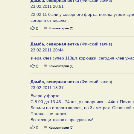
Дамба, северная ветка
(Финский залив)
23.02.2011 20:51
22.02.11 были у северного форта. погода утром супе
сегодня отписался.
Нравится
0
Комментарии (0)
Дамба, северная ветка
(Финский залив)
23.02.2011 20:44
вчера клев супер 113шт. корюшки. сегодня клев ужас
Нравится
0
Комментарии (0)
Дамба, северная ветка
(Финский залив)
23.02.2011 13:37
Вчера у форта.
С 8.00 до 13.45.- 74 шт., у напарника_- 44шт. Почти
Ловили на старого карася, на 3х метрах. Основной к
Погода - не жарко.
Всех защитников с праздником!
Нравится
0
Комментарии (0)