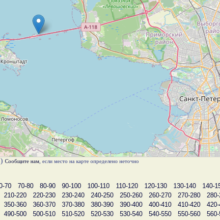
в)
Сообщите нам
, если место на карте определено неточно
0-70
70-80
80-90
90-100
100-110
110-120
120-130
130-140
140-1
210-220
220-230
230-240
240-250
250-260
260-270
270-280
280-
350-360
360-370
370-380
380-390
390-400
400-410
410-420
420-
490-500
500-510
510-520
520-530
530-540
540-550
550-560
560-