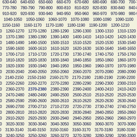
630-640
640-650
650-660
660-670
670-680
680-690
690-700
700-
770-780
780-790
790-800
800-810
810-820
820-830
830-840
840-
910-920
920-930
930-940
940-950
950-960
960-970
970-980
980-
1040-1050
1050-1060
1060-1070
1070-1080
1080-1090
1090-1100
1150-1160
1160-1170
1170-1180
1180-1190
1190-1200
1200-1210
0
1260-1270
1270-1280
1280-1290
1290-1300
1300-1310
1310-1320
0
1370-1380
1380-1390
1390-1400
1400-1410
1410-1420
1420-1430
0
1480-1490
1490-1500
1500-1510
1510-1520
1520-1530
1530-1540
0
1590-1600
1600-1610
1610-1620
1620-1630
1630-1640
1640-1650
0
1700-1710
1710-1720
1720-1730
1730-1740
1740-1750
1750-1760
0
1810-1820
1820-1830
1830-1840
1840-1850
1850-1860
1860-1870
0
1920-1930
1930-1940
1940-1950
1950-1960
1960-1970
1970-1980
0
2030-2040
2040-2050
2050-2060
2060-2070
2070-2080
2080-2090
0
2140-2150
2150-2160
2160-2170
2170-2180
2180-2190
2190-2200
0
2250-2260
2260-2270
2270-2280
2280-2290
2290-2300
2300-2310
0
2360-2370
2370-2380
2380-2390
2390-2400
2400-2410
2410-2420
0
2470-2480
2480-2490
2490-2500
2500-2510
2510-2520
2520-2530
0
2580-2590
2590-2600
2600-2610
2610-2620
2620-2630
2630-2640
0
2690-2700
2700-2710
2710-2720
2720-2730
2730-2740
2740-2750
0
2800-2810
2810-2820
2820-2830
2830-2840
2840-2850
2850-2860
0
2910-2920
2920-2930
2930-2940
2940-2950
2950-2960
2960-2970
0
3020-3030
3030-3040
3040-3050
3050-3060
3060-3070
3070-3080
0
3130-3140
3140-3150
3150-3160
3160-3170
3170-3180
3180-3190
0
3240-3250
3250-3260
3260-3270
3270-3280
3280-3290
3290-3300