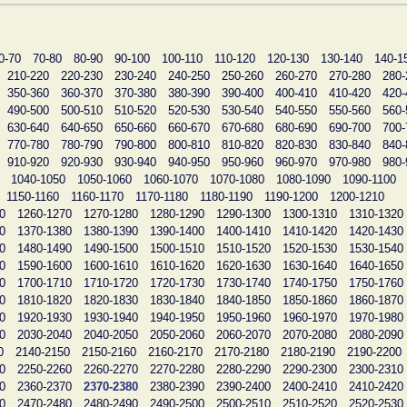
0-70
70-80
80-90
90-100
100-110
110-120
120-130
130-140
140-1
210-220
220-230
230-240
240-250
250-260
260-270
270-280
280-
350-360
360-370
370-380
380-390
390-400
400-410
410-420
420-
490-500
500-510
510-520
520-530
530-540
540-550
550-560
560-
630-640
640-650
650-660
660-670
670-680
680-690
690-700
700-
770-780
780-790
790-800
800-810
810-820
820-830
830-840
840-
910-920
920-930
930-940
940-950
950-960
960-970
970-980
980-
1040-1050
1050-1060
1060-1070
1070-1080
1080-1090
1090-1100
1150-1160
1160-1170
1170-1180
1180-1190
1190-1200
1200-1210
0
1260-1270
1270-1280
1280-1290
1290-1300
1300-1310
1310-1320
0
1370-1380
1380-1390
1390-1400
1400-1410
1410-1420
1420-1430
0
1480-1490
1490-1500
1500-1510
1510-1520
1520-1530
1530-1540
0
1590-1600
1600-1610
1610-1620
1620-1630
1630-1640
1640-1650
0
1700-1710
1710-1720
1720-1730
1730-1740
1740-1750
1750-1760
0
1810-1820
1820-1830
1830-1840
1840-1850
1850-1860
1860-1870
0
1920-1930
1930-1940
1940-1950
1950-1960
1960-1970
1970-1980
0
2030-2040
2040-2050
2050-2060
2060-2070
2070-2080
2080-2090
0
2140-2150
2150-2160
2160-2170
2170-2180
2180-2190
2190-2200
0
2250-2260
2260-2270
2270-2280
2280-2290
2290-2300
2300-2310
0
2360-2370
2370-2380
2380-2390
2390-2400
2400-2410
2410-2420
0
2470-2480
2480-2490
2490-2500
2500-2510
2510-2520
2520-2530