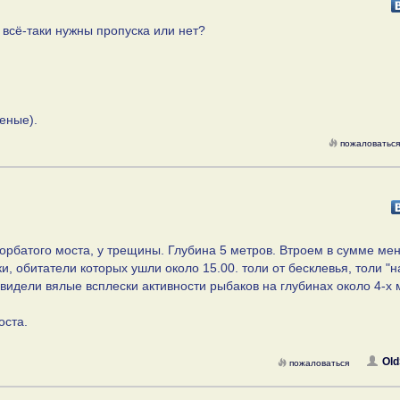
 всё-таки нужны пропуска или нет?
еные).
пожаловаться
т горбатого моста, у трещины. Глубина 5 метров. Втроем в сумме ме
и, обитатели которых ушли около 15.00. толи от бесклевья, толи "н
видели вялые всплески активности рыбаков на глубинах около 4-х 
оста.
Old
пожаловаться