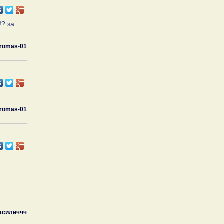
!? за
romas-01
romas-01
асиличчч