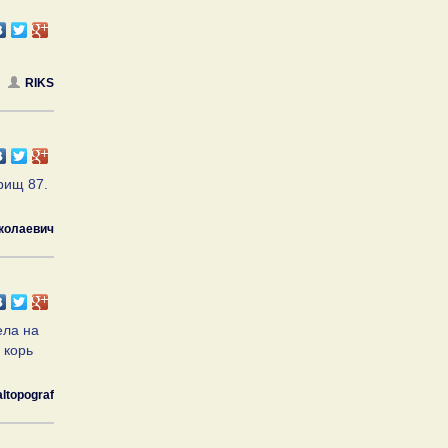
RIKS
арищ 87.
иколаевич
ела на
 корь
altopograf