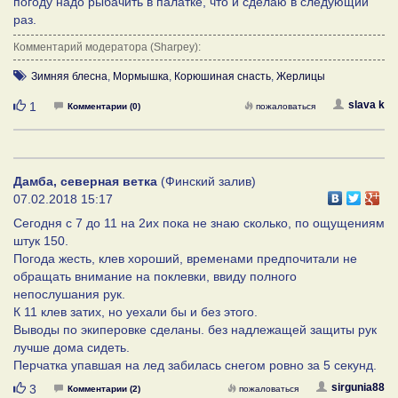
погоду надо рыбачить в палатке, что и сделаю в следующий
раз.
Комментарий модератора (Sharpey):
Зимняя блесна
,
Мормышка
,
Корюшиная снасть
,
Жерлицы
Нравится
slava k
1
Комментарии (0)
пожаловаться
Дамба, северная ветка
(Финский залив)
07.02.2018 15:17
Сегодня с 7 до 11 на 2их пока не знаю сколько, по ощущениям
штук 150.
Погода жесть, клев хороший, временами предпочитали не
обращать внимание на поклевки, ввиду полного
непослушания рук.
К 11 клев затих, но уехали бы и без этого.
Выводы по экиперовке сделаны. без надлежащей защиты рук
лучше дома сидеть.
Перчатка упавшая на лед забилась снегом ровно за 5 секунд.
Нравится
sirgunia88
3
Комментарии (2)
пожаловаться