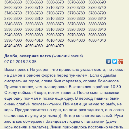
3640-3650
3650-3660
3660-3670
3670-3680
3680-3690
3690-3700
3700-3710
3710-3720
3720-3730
3730-3740
3740-3750
3750-3760
3760-3770
3770-3780
3780-3790
3790-3800
3800-3810
3810-3820
3820-3830
3830-3840
3840-3850
3850-3860
3860-3870
3870-3880
3880-3890
3890-3900
3900-3910
3910-3920
3920-3930
3930-3940
3940-3950
3950-3960
3960-3970
3970-3980
3980-3990
3990-4000
4000-4010
4010-4020
4020-4030
4030-4040
4040-4050
4050-4060
4060-4070
Дамба, северная ветка
(Финский залив)
07.02.2018 23:35
Всем привет. Не уверен, что правильно указал место, но ловил
на дамбе в районе фортов перед туннелем. Если с дамбы
смотреть на город, слева был фарватер, справа Ломоносов.
Приехал позже, чем планировал. Выставился в районе 10:30.
С ходу поймал 4 кори, потом тишина. После смены наживки
еще одну поймал и позже еще одну. В период тишины были
очень слабый поклевки-тычки. Поймал еще какую то рыбу, не
корь. Предположительно ерш, но пока разглядывал, она ловко
свалилась в лунку и уплыла )). Ветер со снегом сильный. Руки
жесть как обмерзают. Завидовал людям с палатками (даже
корь ловили в палатке). Лунки приходилось постоянно чистить