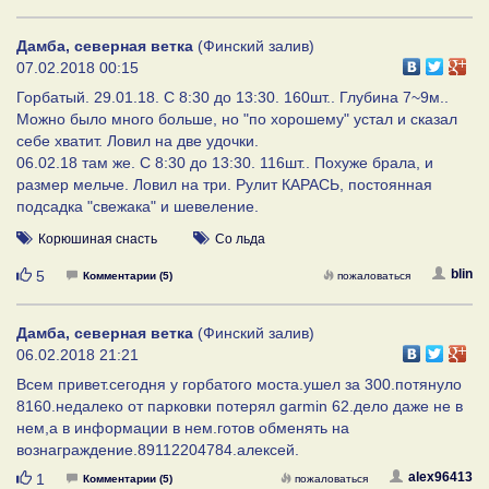
Дамба, северная ветка
(Финский залив)
07.02.2018 00:15
Горбатый. 29.01.18. С 8:30 до 13:30. 160шт.. Глубина 7~9м..
Можно было много больше, но "по хорошему" устал и сказал
себе хватит. Ловил на две удочки.
06.02.18 там же. С 8:30 до 13:30. 116шт.. Похуже брала, и
размер мельче. Ловил на три. Рулит КАРАСЬ, постоянная
подсадка "свежака" и шевеление.
Корюшиная снасть
Со льда
Нравится
blin
5
Комментарии (5)
пожаловаться
Дамба, северная ветка
(Финский залив)
06.02.2018 21:21
Всем привет.сегодня у горбатого моста.ушел за 300.потянуло
8160.недалеко от парковки потерял garmin 62.дело даже не в
нем,а в информации в нем.готов обменять на
вознаграждение.89112204784.алексей.
Нравится
alex96413
1
Комментарии (5)
пожаловаться