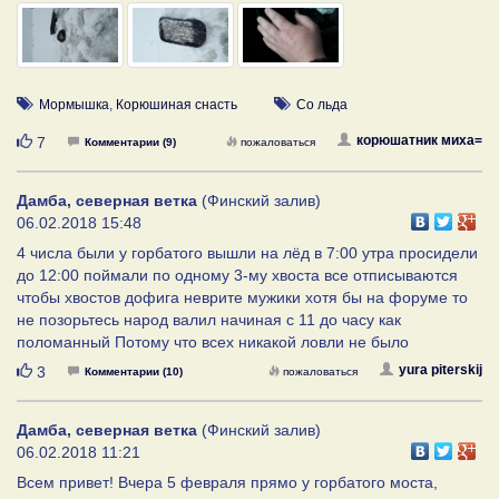
Мормышка
,
Корюшиная снасть
Со льда
Нравится
корюшатник миха=
7
Комментарии (9)
пожаловаться
Дамба, северная ветка
(Финский залив)
06.02.2018 15:48
4 числа были у горбатого вышли на лёд в 7:00 утра просидели
до 12:00 поймали по одному 3-му хвоста все отписываются
чтобы хвостов дофига неврите мужики хотя бы на форуме то
не позорьтесь народ валил начиная с 11 до часу как
поломанный Потому что всех никакой ловли не было
Нравится
yura piterskij
3
Комментарии (10)
пожаловаться
Дамба, северная ветка
(Финский залив)
06.02.2018 11:21
Всем привет! Вчера 5 февраля прямо у горбатого моста,