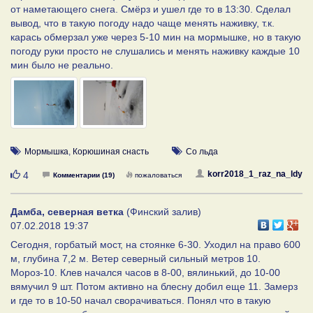
от наметающего снега. Смёрз и ушел где то в 13:30. Сделал
вывод, что в такую погоду надо чаще менять наживку, т.к.
карась обмерзал уже через 5-10 мин на мормышке, но в такую
погоду руки просто не слушались и менять наживку каждые 10
мин было не реально.
Мормышка
,
Корюшиная снасть
Со льда
Нравится
korr2018_1_raz_na_ldy
4
Комментарии (19)
пожаловаться
Дамба, северная ветка
(Финский залив)
07.02.2018 19:37
Сегодня, горбатый мост, на стоянке 6-30. Уходил на право 600
м, глубина 7,2 м. Ветер северный сильный метров 10.
Мороз-10. Клев начался часов в 8-00, вялинький, до 10-00
вямучил 9 шт. Потом активно на блесну добил еще 11. Замерз
и где то в 10-50 начал сворачиваться. Понял что в такую