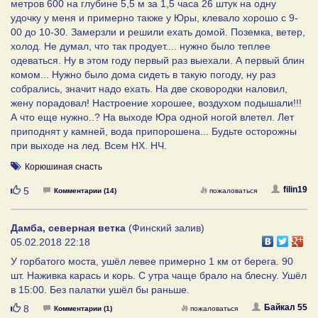
метров 600 на глубине 5,5 м за 1,5 часа 26 штук на одну
удочку у меня и примерно также у Юры, клевало хорошо с 9-
00 до 10-30. Замерзли и решили ехать домой. Поземка, ветер,
холод. Не думал, что так продует.... нужно было теплее
одеваться. Ну в этом году первый раз выехали. А первый блин
комом... Нужно было дома сидеть в такую погоду, ну раз
собрались, значит надо ехать. На две сковородки наловил,
жену порадовал! Настроение хорошее, воздухом подышали!!!
А что еще нужно..? На выходе Юра одной ногой влетел. Лет
приподнят у камней, вода припорошена... Будьте осторожны
при выходе на лед. Всем НХ. НЧ.
Корюшиная снасть
Нравится
filin19
5
Комментарии (14)
пожаловаться
Дамба, северная ветка
(Финский залив)
05.02.2018 22:18
У горбатого моста, ушёл левее примерно 1 км от берега. 90
шт. Наживка карась и корь. С утра чаще брало на блесну. Ушёл
в 15:00. Без палатки ушёл бы раньше.
Нравится
Байкал 55
8
Комментарии (1)
пожаловаться