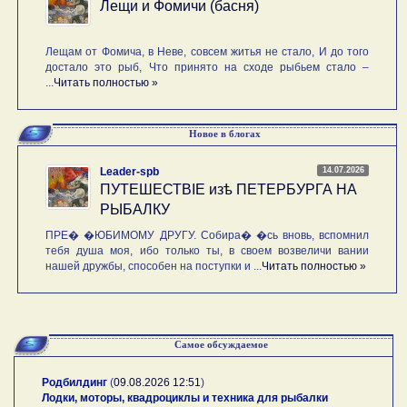
Лещи и Фомичи (басня)
Лещам от Фомича, в Неве, совсем житья не стало, И до того
достало это рыб, Что принято на сходе рыбьем стало –
...
Читать полностью »
Новое в блогах
14.07.2026
Leader-spb
ПУТЕШЕСТВIE изѣ ПЕТЕРБУРГА НА
РЫБАЛКУ
ПРЕ� �ЮБИМОМУ ДРУГУ. Собира� �сь вновь, вспомнил
тебя душа моя, ибо только ты, в своем возвеличи вании
нашей дружбы, способен на поступки и ...
Читать полностью »
Самое обсуждаемое
Родбилдинг
(
09.08.2026 12:51
)
Лодки, моторы, квадроциклы и техника для рыбалки