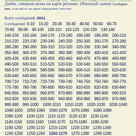
Дамба, северная ветка на карте региона: (Финский залив)
Сообщите
нам
, если место на карте определено неточно
Всего сообщений:
4064
0-10
10-20
20-30
30-40
40-50
50-60
60-70
Сообщения:
70-80
80-90
90-100
100-110
110-120
120-130
130-140
140-150
150-160
160-170
170-180
180-190
190-200
200-210
210-220
220-230
230-240
240-250
250-260
260-270
270-280
280-290
290-300
300-310
310-320
320-330
330-340
340-350
350-360
360-370
370-380
380-390
390-400
400-410
410-420
420-430
430-440
440-450
450-460
460-470
470-480
480-490
490-500
500-510
510-520
520-530
530-540
540-550
550-560
560-570
570-580
580-590
590-600
600-610
610-620
620-630
630-640
640-650
650-660
660-670
670-680
680-690
690-700
700-710
710-720
720-730
730-740
740-750
750-760
760-770
770-780
780-790
790-800
800-810
810-820
820-830
830-840
840-850
850-860
860-870
870-880
880-890
890-900
900-910
910-920
920-930
930-940
940-950
950-960
960-970
970-980
980-990
990-1000
1000-1010
1010-1020
1020-1030
1030-1040
1040-1050
1050-1060
1060-1070
1070-1080
1080-1090
1090-1100
1100-1110
1110-1120
1120-1130
1130-1140
1140-1150
1150-1160
1160-1170
1170-1180
1180-1190
1190-1200
1200-1210
1210-1220
1220-1230
1230-1240
1240-1250
1250-1260
1260-1270
1270-1280
1280-1290