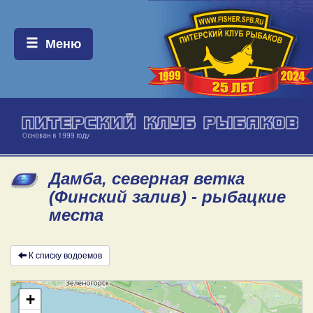
Меню:
Меню
Дамба, северная ветка
(Финский залив) - рыбацкие
места
К списку водоемов
+