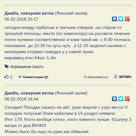
Дамба, северная ветка
(Финский залив)
06.02.2018 20:17
сегодня.между горбатым и третьим створом .на старом от
прошлой пятницы. месте (по навигатору).на рассвете течение
почти нулевое соответственно и клев такой-же. с 9-00 полчаса
поклевала. до 12-30 по чуть-чуть . в 11-20 зацепил налима с
килограмм оторвал поводок у у самой лунки
мерзавец.итог-64шт.-1,4кг
Корюшиная снасть
Нравится
цезарь
2
Комментарии (2)
пожаловаться
Дамба, северная ветка
(Финский залив)
06.02.2018 18:44
Сегодня! Погодка сказать не айс, руки мерзли с утра жесть! К
полодню получше! Клев набегами в 14 уходил клевало.
Итог 179. Ктото вообще плохо, ктото намного лучше. 61штуку 3
метра от дна.ВНЧНХ.
Можно было бы еще но руки как обмылки.