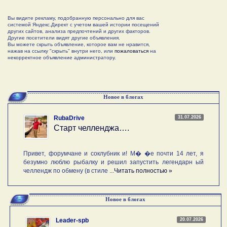
Вы видите рекламу, подобранную персонально для вас
системой Яндекс.Директ с учетом вашей истории посещений
других сайтов, анализа предпочтений и других факторов.
Другие посетители видят другие объявления.
Вы можете скрыть объявление, которое вам не нравится,
нажав на ссылку "скрыть" внутри него, или
пожаловаться
на
некорректное объявление администратору.
Новое в блогах
31.07.2026
RubaDrive
Старт челленджа….
Привет, форумчане и соклубник и! М� �е почти 14 лет, я
безумно люблю рыбалку и решил запустить легендарн ый
челлендж по обмену (в стиле ...
Читать полностью »
Новое в блогах
20.07.2026
Leader-spb