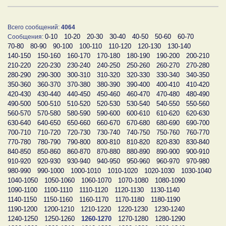
Всего сообщений:
4064
0-10
10-20
20-30
30-40
40-50
50-60
60-70
Сообщения:
70-80
80-90
90-100
100-110
110-120
120-130
130-140
140-150
150-160
160-170
170-180
180-190
190-200
200-210
210-220
220-230
230-240
240-250
250-260
260-270
270-280
280-290
290-300
300-310
310-320
320-330
330-340
340-350
350-360
360-370
370-380
380-390
390-400
400-410
410-420
420-430
430-440
440-450
450-460
460-470
470-480
480-490
490-500
500-510
510-520
520-530
530-540
540-550
550-560
560-570
570-580
580-590
590-600
600-610
610-620
620-630
630-640
640-650
650-660
660-670
670-680
680-690
690-700
700-710
710-720
720-730
730-740
740-750
750-760
760-770
770-780
780-790
790-800
800-810
810-820
820-830
830-840
840-850
850-860
860-870
870-880
880-890
890-900
900-910
910-920
920-930
930-940
940-950
950-960
960-970
970-980
980-990
990-1000
1000-1010
1010-1020
1020-1030
1030-1040
1040-1050
1050-1060
1060-1070
1070-1080
1080-1090
1090-1100
1100-1110
1110-1120
1120-1130
1130-1140
1140-1150
1150-1160
1160-1170
1170-1180
1180-1190
1190-1200
1200-1210
1210-1220
1220-1230
1230-1240
1240-1250
1250-1260
1260-1270
1270-1280
1280-1290