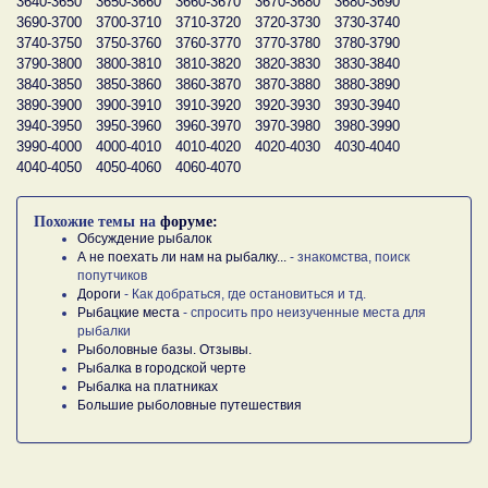
3640-3650
3650-3660
3660-3670
3670-3680
3680-3690
3690-3700
3700-3710
3710-3720
3720-3730
3730-3740
3740-3750
3750-3760
3760-3770
3770-3780
3780-3790
3790-3800
3800-3810
3810-3820
3820-3830
3830-3840
3840-3850
3850-3860
3860-3870
3870-3880
3880-3890
3890-3900
3900-3910
3910-3920
3920-3930
3930-3940
3940-3950
3950-3960
3960-3970
3970-3980
3980-3990
3990-4000
4000-4010
4010-4020
4020-4030
4030-4040
4040-4050
4050-4060
4060-4070
Похожие темы на
форуме:
Обсуждение рыбалок
А не поехать ли нам на рыбалку...
- знакомства, поиск
попутчиков
Дороги
- Как добраться, где остановиться и тд.
Рыбацкие места
- спросить про неизученные места для
рыбалки
Рыболовные базы. Отзывы.
Рыбалка в городской черте
Рыбалка на платниках
Большие рыболовные путешествия