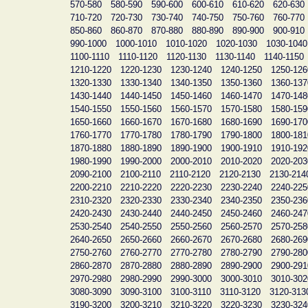
570-580
580-590
590-600
600-610
610-620
620-630
710-720
720-730
730-740
740-750
750-760
760-770
850-860
860-870
870-880
880-890
890-900
900-910
990-1000
1000-1010
1010-1020
1020-1030
1030-1040
1100-1110
1110-1120
1120-1130
1130-1140
1140-1150
1210-1220
1220-1230
1230-1240
1240-1250
1250-126
1320-1330
1330-1340
1340-1350
1350-1360
1360-137
1430-1440
1440-1450
1450-1460
1460-1470
1470-148
1540-1550
1550-1560
1560-1570
1570-1580
1580-159
1650-1660
1660-1670
1670-1680
1680-1690
1690-170
1760-1770
1770-1780
1780-1790
1790-1800
1800-181
1870-1880
1880-1890
1890-1900
1900-1910
1910-192
1980-1990
1990-2000
2000-2010
2010-2020
2020-203
2090-2100
2100-2110
2110-2120
2120-2130
2130-214
2200-2210
2210-2220
2220-2230
2230-2240
2240-225
2310-2320
2320-2330
2330-2340
2340-2350
2350-236
2420-2430
2430-2440
2440-2450
2450-2460
2460-247
2530-2540
2540-2550
2550-2560
2560-2570
2570-258
2640-2650
2650-2660
2660-2670
2670-2680
2680-269
2750-2760
2760-2770
2770-2780
2780-2790
2790-280
2860-2870
2870-2880
2880-2890
2890-2900
2900-291
2970-2980
2980-2990
2990-3000
3000-3010
3010-302
3080-3090
3090-3100
3100-3110
3110-3120
3120-313
3190-3200
3200-3210
3210-3220
3220-3230
3230-324