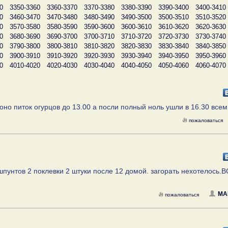
0
3350-3360
3360-3370
3370-3380
3380-3390
3390-3400
3400-3410
0
3460-3470
3470-3480
3480-3490
3490-3500
3500-3510
3510-3520
0
3570-3580
3580-3590
3590-3600
3600-3610
3610-3620
3620-3630
0
3680-3690
3690-3700
3700-3710
3710-3720
3720-3730
3730-3740
0
3790-3800
3800-3810
3810-3820
3820-3830
3830-3840
3840-3850
0
3900-3910
3910-3920
3920-3930
3930-3940
3940-3950
3950-3960
0
4010-4020
4020-4030
4030-4040
4040-4050
4050-4060
4060-4070
о питок огурцов до 13.00 а посли полный ноль ушли в 16.30 всем
пожаловаться
унтов 2 поклевки 2 штуки после 12 домой. загорать нехотелось.
МА
пожаловаться