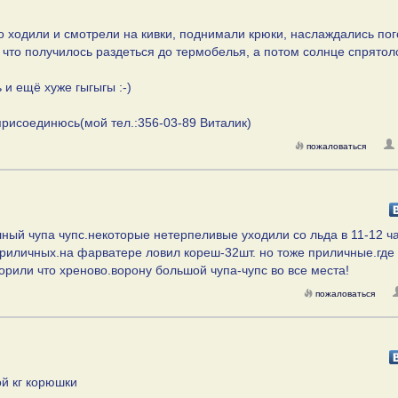
то ходили и смотрели на кивки, поднимали крюки, наслаждались пог
ь, что получилось раздеться до термобелья, а потом солнце спрятол
и ещё хуже гыгыгы :-)
 присоединюсь(мой тел.:356-03-89 Виталик)
пожаловаться
лный чупа чупс.некоторые нетерпеливые уходили со льда в 11-12 ч
о приличных.на фарватере ловил кореш-32шт. но тоже приличные.гд
ворили что хреново.ворону большой чупа-чупс во все места!
пожаловаться
ой кг корюшки