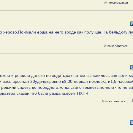
пожаловаться
о херово.Поймали ерша,на него вроде как получше.На бельдюгу л
пожаловаться
емно и решили далеко не ходить,как потом выяснилось зря.сели м
и весь арсенал-20удочек.ровно в9.00-первая поклевка-и1,5-часово
решили сидеть до победного.когда стало темнеть,поняли что не в
арватера сказаи что была раздача.всем НХНЧ
пожаловаться