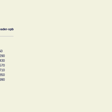
eader-spb
50
290
430
570
710
850
990