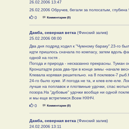
26.02.2006 13:47
26.02.2006 Обручев, бегали за полосатым, глубина 
Нравится
0
Комментарии (0)
Дамба, северная ветка
(Финский залив)
25.02.2006 08:00
Два дня подряд ходил к "Чумному бараку".23-го был
идти пришлось сначала по компасу, затем вдоль ф
одной на гостя .
Погода и природа - несказанно прекрасны. Туман ос
Кронштадте раза два-три в конце зимы -начале вес
Клевала корявая решительно. на 8 поклевок-7 рыб.
24-го было хуже. И погода не та, и клев еле-еле. Л
лучше на поплавок и плотвиные удочки, спас мотыл
позора.На "дубовые" удочки вообще ни одной покл
и мы еще встретимся.Всем НХНЧ.
Нравится
0
Комментарии (0)
Дамба, северная ветка
(Финский залив)
24.02.2006 13:11