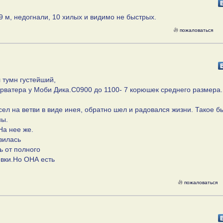
9 м, недогнали, 10 хилых и видимо не быстрых.
пожаловаться
 тумн густейший,
арватера у Моби Дика.С0900 до 1100- 7 корюшек среднего размера
ел на ветви в виде инея, обратно шел и радовался жизни. Такое б
ны.
На нее же.
овилась
ь от полного
евки.Но ОНА есть
пожаловаться