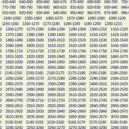
630-640
640-650
650-660
660-670
670-680
680-690
690-700
700-
770-780
780-790
790-800
800-810
810-820
820-830
830-840
840-
910-920
920-930
930-940
940-950
950-960
960-970
970-980
980-
1040-1050
1050-1060
1060-1070
1070-1080
1080-1090
1090-1100
1150-1160
1160-1170
1170-1180
1180-1190
1190-1200
1200-1210
0
1260-1270
1270-1280
1280-1290
1290-1300
1300-1310
1310-1320
0
1370-1380
1380-1390
1390-1400
1400-1410
1410-1420
1420-1430
0
1480-1490
1490-1500
1500-1510
1510-1520
1520-1530
1530-1540
0
1590-1600
1600-1610
1610-1620
1620-1630
1630-1640
1640-1650
0
1700-1710
1710-1720
1720-1730
1730-1740
1740-1750
1750-1760
0
1810-1820
1820-1830
1830-1840
1840-1850
1850-1860
1860-1870
0
1920-1930
1930-1940
1940-1950
1950-1960
1960-1970
1970-1980
0
2030-2040
2040-2050
2050-2060
2060-2070
2070-2080
2080-2090
0
2140-2150
2150-2160
2160-2170
2170-2180
2180-2190
2190-2200
0
2250-2260
2260-2270
2270-2280
2280-2290
2290-2300
2300-2310
0
2360-2370
2370-2380
2380-2390
2390-2400
2400-2410
2410-2420
0
2470-2480
2480-2490
2490-2500
2500-2510
2510-2520
2520-2530
0
2580-2590
2590-2600
2600-2610
2610-2620
2620-2630
2630-2640
0
2690-2700
2700-2710
2710-2720
2720-2730
2730-2740
2740-2750
0
2800-2810
2810-2820
2820-2830
2830-2840
2840-2850
2850-2860
0
2910-2920
2920-2930
2930-2940
2940-2950
2950-2960
2960-2970
0
3020-3030
3030-3040
3040-3050
3050-3060
3060-3070
3070-3080
0
3130-3140
3140-3150
3150-3160
3160-3170
3170-3180
3180-3190
0
3240-3250
3250-3260
3260-3270
3270-3280
3280-3290
3290-3300