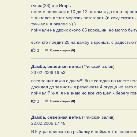
вчера(23) я и Игорь
вместе половили с 10 до 12, потом и до этого прос
я пытался в этот морозик позагарать(и хочу сказат
тучыах и я окалел :-) )
поймали на двоих около 65 корюшин, но могло быть 
если кто поедит 25 на дамбу в кроншт., с радостью
Нравится
0
Комментарии (0)
Дамба, северная ветка
(Финский залив)
23.02.2006 19:53
всех защитников с днем!!! был сегодня на месте.по
досидел до темноты.в результате 4 огурца но зат
поймал 7 кил ,я не знаю но все кто шел к берегу го
Нравится
0
Комментарии (0)
Дамба, северная ветка
(Финский залив)
22.02.2006 17:45
B 5 утра приехал на рыбалку и поймал 7 с половин