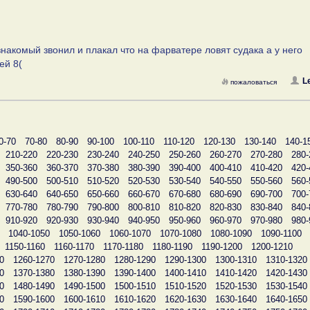
 знакомый звонил и плакал что на фарватере ловят судака а у него
ей 8(
L
пожаловаться
0-70
70-80
80-90
90-100
100-110
110-120
120-130
130-140
140-1
210-220
220-230
230-240
240-250
250-260
260-270
270-280
280-
350-360
360-370
370-380
380-390
390-400
400-410
410-420
420-
490-500
500-510
510-520
520-530
530-540
540-550
550-560
560-
630-640
640-650
650-660
660-670
670-680
680-690
690-700
700-
770-780
780-790
790-800
800-810
810-820
820-830
830-840
840-
910-920
920-930
930-940
940-950
950-960
960-970
970-980
980-
1040-1050
1050-1060
1060-1070
1070-1080
1080-1090
1090-1100
1150-1160
1160-1170
1170-1180
1180-1190
1190-1200
1200-1210
0
1260-1270
1270-1280
1280-1290
1290-1300
1300-1310
1310-1320
0
1370-1380
1380-1390
1390-1400
1400-1410
1410-1420
1420-1430
0
1480-1490
1490-1500
1500-1510
1510-1520
1520-1530
1530-1540
0
1590-1600
1600-1610
1610-1620
1620-1630
1630-1640
1640-1650