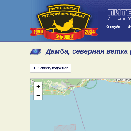
О клубе
Ф
Дамба, северная ветка 
К списку водоемов
+
−