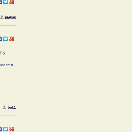
рыбак
.По
ывает в
bpk1