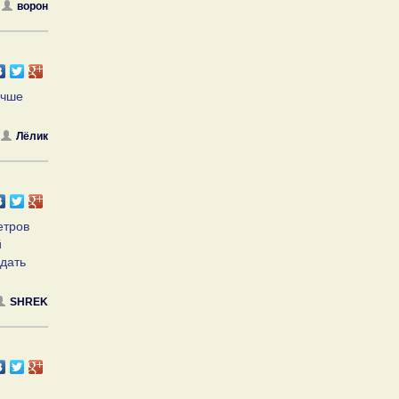
ворон
учше
Лёлик
етров
й
идать
SHREK