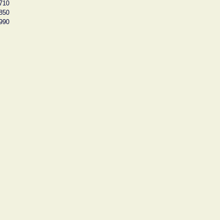
710
850
990