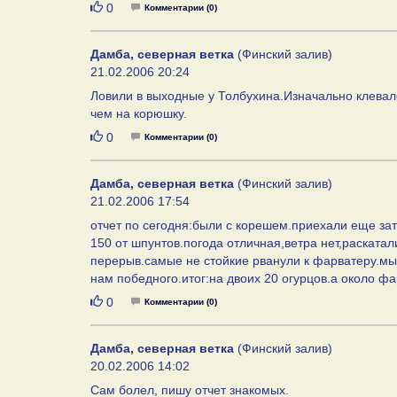
Нравится
0
Комментарии (0)
Дамба, северная ветка
(Финский залив)
21.02.2006 20:24
Ловили в выходные у Толбухина.Изначально клевал
чем на корюшку.
Нравится
0
Комментарии (0)
Дамба, северная ветка
(Финский залив)
21.02.2006 17:54
отчет по сегодня:были с корешем.приехали еще зат
150 от шпунтов.погода отличная,ветра нет,раскатал
перерыв.самые не стойкие рванули к фарватеру.мы 
нам победного.итог:на двоих 20 огурцов.а около ф
Нравится
0
Комментарии (0)
Дамба, северная ветка
(Финский залив)
20.02.2006 14:02
Сам болел, пишу отчет знакомых.