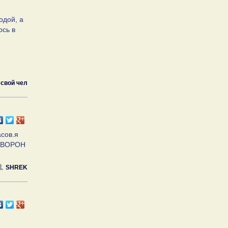
одой, а
ось в
свой чел
асов.я
е ВОРОН
SHREK