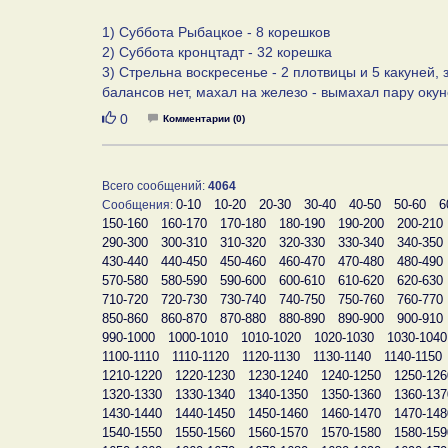
1) Суббота Рыбацкое - 8 корешков
2) Суббота кронцтадт - 32 корешка
3) Стрельна воскресенье - 2 плотвицы и 5 какуней,
балансов нет, махал на железо - вымахал пару окун
Нравится
0
Комментарии (0)
Всего сообщений:
4064
0-10
10-20
20-30
30-40
40-50
50-60
6
Сообщения:
150-160
160-170
170-180
180-190
190-200
200-210
290-300
300-310
310-320
320-330
330-340
340-350
430-440
440-450
450-460
460-470
470-480
480-490
570-580
580-590
590-600
600-610
610-620
620-630
710-720
720-730
730-740
740-750
750-760
760-770
850-860
860-870
870-880
880-890
890-900
900-910
990-1000
1000-1010
1010-1020
1020-1030
1030-1040
1100-1110
1110-1120
1120-1130
1130-1140
1140-1150
1210-1220
1220-1230
1230-1240
1240-1250
1250-126
1320-1330
1330-1340
1340-1350
1350-1360
1360-137
1430-1440
1440-1450
1450-1460
1460-1470
1470-148
1540-1550
1550-1560
1560-1570
1570-1580
1580-159