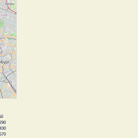
50
290
430
570