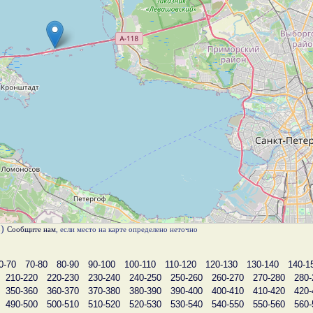
в)
Сообщите нам
, если место на карте определено неточно
0-70
70-80
80-90
90-100
100-110
110-120
120-130
130-140
140-1
210-220
220-230
230-240
240-250
250-260
260-270
270-280
280-
350-360
360-370
370-380
380-390
390-400
400-410
410-420
420-
490-500
500-510
510-520
520-530
530-540
540-550
550-560
560-