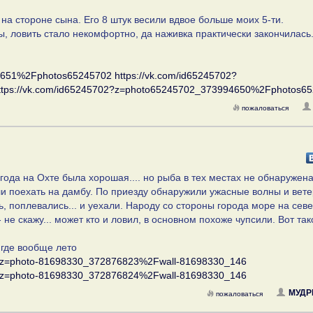
 на стороне сына. Его 8 штук весили вдвое больше моих 5-ти.
ы, ловить стало некомфортно, да наживка практически закончилась
94651%2Fphotos65245702
https://vk.com/id65245702?
ttps://vk.com/id65245702?z=photo65245702_373994650%2Fphotos6
пожаловаться
ода на Охте была хорошая.... но рыба в тех местах не обнаружена
и поехать на дамбу. По приезду обнаружили ужасные волны и вете
, поплевались... и уехали. Народу со стороны города море на сев
- не скажу... может кто и ловил, в основном похоже чупсили. Вот так
 где вообще лето
ll&z=photo-81698330_372876823%2Fwall-81698330_146
ll&z=photo-81698330_372876824%2Fwall-81698330_146
МУДР
пожаловаться