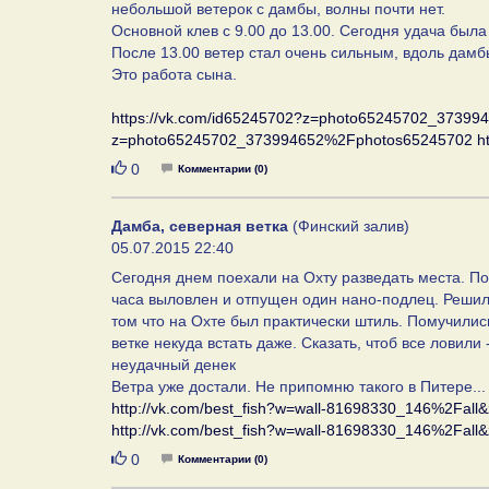
небольшой ветерок с дамбы, волны почти нет.
Основной клев с 9.00 до 13.00. Сегодня удача была
После 13.00 ветер стал очень сильным, вдоль дамб
Это работа сына.
https://vk.com/id65245702?z=photo65245702_3739
z=photo65245702_373994652%2Fphotos65245702
h
Нравится
0
Комментарии (0)
Дамба, северная ветка
(Финский залив)
05.07.2015 22:40
Сегодня днем поехали на Охту разведать места. Пог
часа выловлен и отпущен один нано-подлец. Решил
том что на Охте был практически штиль. Помучились
ветке некуда встать даже. Сказать, чтоб все ловили 
неудачный денек
Ветра уже достали. Не припомню такого в Питере...
http://vk.com/best_fish?w=wall-81698330_146%2Fa
http://vk.com/best_fish?w=wall-81698330_146%2Fa
Нравится
0
Комментарии (0)