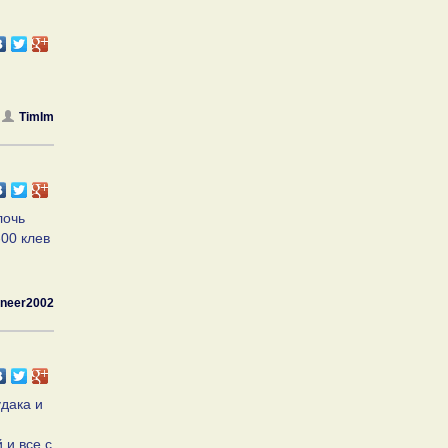
TimIm
лочь
-00 клев
oneer2002
удака и
 и все с