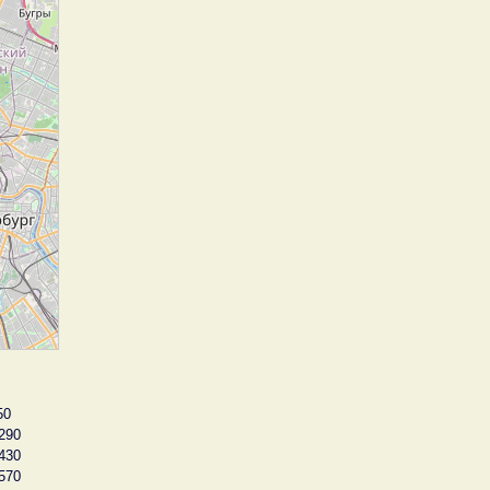
50
290
430
570