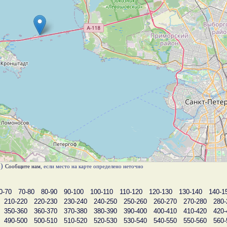
в)
Сообщите нам
, если место на карте определено неточно
0-70
70-80
80-90
90-100
100-110
110-120
120-130
130-140
140-1
210-220
220-230
230-240
240-250
250-260
260-270
270-280
280-
350-360
360-370
370-380
380-390
390-400
400-410
410-420
420-
490-500
500-510
510-520
520-530
530-540
540-550
550-560
560-