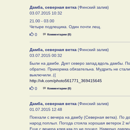
Дамба, северная ветка
(Финский залив)
03.07.2015 10:32
21.00 - 03.00
Четыре подлещика. Один почти лещ.
Нравится
0
Комментарии (0)
Дамба, северная ветка
(Финский залив)
03.07.2015 00:32
Были на дамбе. Дует северо запад,вдоль дамбы. П
обратно. Прикормка обязательна. Мудрить не стали,3
выключили..((
http://vk.com/photo561771_369415645
Нравится
0
Комментарии (0)
Дамба, северная ветка
(Финский залив)
01.07.2015 12:48
Поехали с вечера на дамбу (Северная ветка). По д
народ поплыл. Погода стояла хорошая ветерок 2 м/
Еще с вечера клев как-то не пошел. Наверно давле