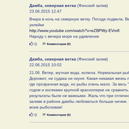
Дамба, северная ветка
(Финский залив)
23.06.2015 12:47
Вчера в ночь на северную ветку. Погода подвела. 
уклейки
http://www.youtube.com/watch?v=eZBPWy-EVm8
Народу с вечера море на удивление
Нравится
0
Комментарии (0)
Дамба, северная ветка
(Финский залив)
22.06.2015 10:02
21.06. Ветер, мутная вода, колюха. Нормальная рыб
Дорожил, ни судака ни окуня. Какая-никакая жизнь
где прозрачная вода, но рыбы очень мало. За весь 
годом и косяками крупной красноперки не сравнит
результаты были не важными. Жаль что при отличн
заливе в районе дамбы любоваться больше нечем. О
всем рыболовам!
Нравится
0
Комментарии (0)