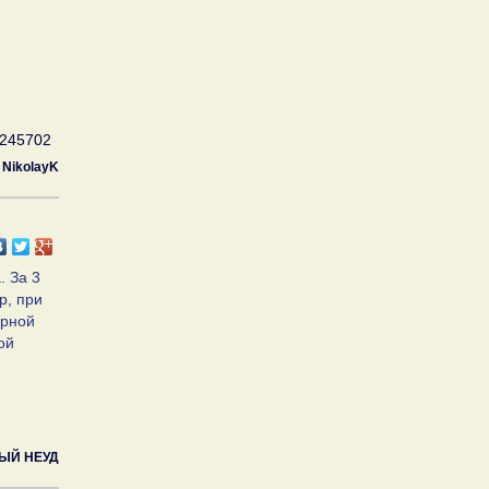
.
5245702
NikolayK
. За 3
р, при
ерной
ой
ЫЙ НЕУД