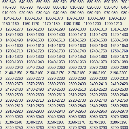
630-640
640-650
650-660
660-670
670-680
680-690
690-700
700-
770-780
780-790
790-800
800-810
810-820
820-830
830-840
840-
910-920
920-930
930-940
940-950
950-960
960-970
970-980
980-
1040-1050
1050-1060
1060-1070
1070-1080
1080-1090
1090-1100
1150-1160
1160-1170
1170-1180
1180-1190
1190-1200
1200-1210
0
1260-1270
1270-1280
1280-1290
1290-1300
1300-1310
1310-1320
0
1370-1380
1380-1390
1390-1400
1400-1410
1410-1420
1420-1430
0
1480-1490
1490-1500
1500-1510
1510-1520
1520-1530
1530-1540
0
1590-1600
1600-1610
1610-1620
1620-1630
1630-1640
1640-1650
0
1700-1710
1710-1720
1720-1730
1730-1740
1740-1750
1750-1760
0
1810-1820
1820-1830
1830-1840
1840-1850
1850-1860
1860-1870
0
1920-1930
1930-1940
1940-1950
1950-1960
1960-1970
1970-1980
0
2030-2040
2040-2050
2050-2060
2060-2070
2070-2080
2080-2090
0
2140-2150
2150-2160
2160-2170
2170-2180
2180-2190
2190-2200
0
2250-2260
2260-2270
2270-2280
2280-2290
2290-2300
2300-2310
0
2360-2370
2370-2380
2380-2390
2390-2400
2400-2410
2410-2420
0
2470-2480
2480-2490
2490-2500
2500-2510
2510-2520
2520-2530
0
2580-2590
2590-2600
2600-2610
2610-2620
2620-2630
2630-2640
0
2690-2700
2700-2710
2710-2720
2720-2730
2730-2740
2740-2750
0
2800-2810
2810-2820
2820-2830
2830-2840
2840-2850
2850-2860
0
2910-2920
2920-2930
2930-2940
2940-2950
2950-2960
2960-2970
0
3020-3030
3030-3040
3040-3050
3050-3060
3060-3070
3070-3080
0
3130-3140
3140-3150
3150-3160
3160-3170
3170-3180
3180-3190
0
3240-3250
3250-3260
3260-3270
3270-3280
3280-3290
3290-3300