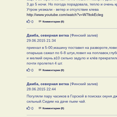
3 до 5 ночи. Но погода порадовала, тепло и очень 
Утром уезжали - ветер и отсутствие клева
http://www.youtube.com/watch?v=W7ltokEcleg
Нравится
0
Комментарии (0)
Дамба, северная ветка
(Финский залив)
29.06.2015 21:34
приехал в 5-00,машину поставил на развороте,лови
опарыша сажал по 6-8 штук,ловил на поплавок,глуби
и мелкий окунь.в10 сильно задуло и клёв прекратил
почти пролетел 4 шт.
Нравится
0
Комментарии (0)
Дамба, северная ветка
(Финский залив)
28.06.2015 22:44
Погуляли пару часиков в Горской в поисках окуня.д
сильный.Сидим на даче пьем чай.
Нравится
0
Комментарии (0)