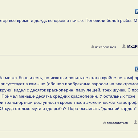
Ветер все время и дождь вечером и ночью. Половили белой рыбы. М
МУДР
пожаловаться
а может быть и есть, но искать и ловить ее стало крайне не комфо
 присутствует в камыше (обошел прибрежные заросли на электромот
"круиз" видел с десяток красноперин, пару лещей, трех щучек. С 
ь. Поймал меньше десятка средних красноперин. У остальных тоже
ой транспортной доступности кроме тихой экологической катастро
ткуда столько мути и где рыба? Пора осваивать "дальний кардон".
пожаловаться