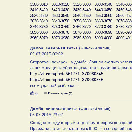
3300-3310
3310-3320
3320-3330
3330-3340
3340-335
3410-3420
3420-3430
3430-3440
3440-3450
3450-346
3520-3530
3530-3540
3540-3550
3550-3560
3560-357
3630-3640
3640-3650
3650-3660
3660-3670
3670-368
3740-3750
3750-3760
3760-3770
3770-3780
3780-379
3850-3860
3860-3870
3870-3880
3880-3890
3890-390
3960-3970
3970-3980
3980-3990
3990-4000
4000-401
Дамба, северная ветка
(Финский залив)
09.07.2015 00:02
Скоротали вечерок на дамбе. Ловили сколько хотели
лещи отпущены обратно,взял три штучки на копчени
http://vk.com/photo561771_370080345
http://vk.com/photo561771_370080346
всем удачной рыбалки....
Нравится
0
Комментарии (0)
Дамба, северная ветка
(Финский залив)
05.07.2015 23:07
Сегодня между вторым и третьим створом северной
Приехали на место с сыном к 8.00. На северной ча