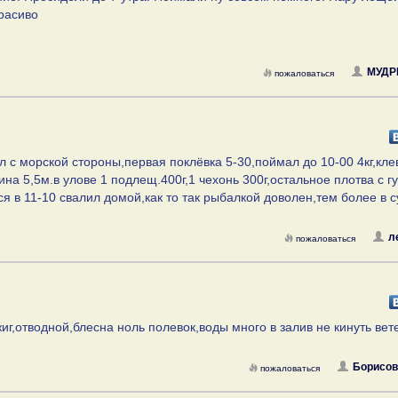
красиво
МУДР
пожаловаться
л с морской стороны,первая поклёвка 5-30,поймал до 10-00 4кг,кле
на 5,5м.в улове 1 подлещ.400г,1 чехонь 300г,остальное плотва с г
ся в 11-10 свалил домой,как то так рыбалкой доволен,тем более в 
л
пожаловаться
жиг,отводной,блесна ноль полевок,воды много в залив не кинуть вет
Борисов
пожаловаться