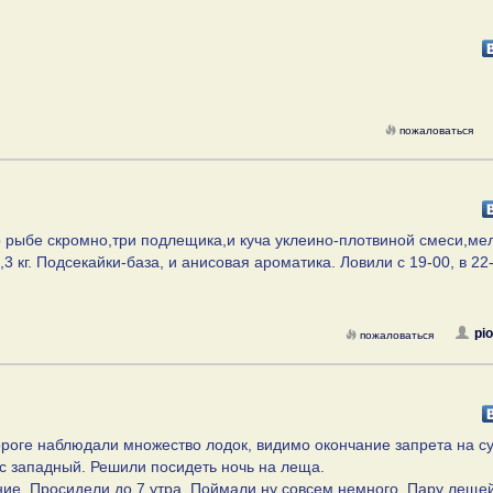
пожаловаться
о рыбе скромно,три подлещика,и куча уклеино-плотвиной смеси,ме
 кг. Подсекайки-база, и анисовая ароматика. Ловили с 19-00, в 22
pi
пожаловаться
ороге наблюдали множество лодок, видимо окончание запрета на с
c западный. Решили посидеть ночь на леща.
ние. Просидели до 7 утра. Поймали ну совсем немного. Пару лещей