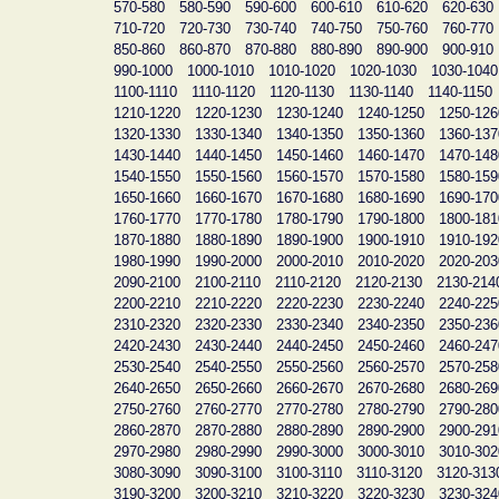
570-580
580-590
590-600
600-610
610-620
620-630
710-720
720-730
730-740
740-750
750-760
760-770
850-860
860-870
870-880
880-890
890-900
900-910
990-1000
1000-1010
1010-1020
1020-1030
1030-1040
1100-1110
1110-1120
1120-1130
1130-1140
1140-1150
1210-1220
1220-1230
1230-1240
1240-1250
1250-126
1320-1330
1330-1340
1340-1350
1350-1360
1360-137
1430-1440
1440-1450
1450-1460
1460-1470
1470-148
1540-1550
1550-1560
1560-1570
1570-1580
1580-159
1650-1660
1660-1670
1670-1680
1680-1690
1690-170
1760-1770
1770-1780
1780-1790
1790-1800
1800-181
1870-1880
1880-1890
1890-1900
1900-1910
1910-192
1980-1990
1990-2000
2000-2010
2010-2020
2020-203
2090-2100
2100-2110
2110-2120
2120-2130
2130-214
2200-2210
2210-2220
2220-2230
2230-2240
2240-225
2310-2320
2320-2330
2330-2340
2340-2350
2350-236
2420-2430
2430-2440
2440-2450
2450-2460
2460-247
2530-2540
2540-2550
2550-2560
2560-2570
2570-258
2640-2650
2650-2660
2660-2670
2670-2680
2680-269
2750-2760
2760-2770
2770-2780
2780-2790
2790-280
2860-2870
2870-2880
2880-2890
2890-2900
2900-291
2970-2980
2980-2990
2990-3000
3000-3010
3010-302
3080-3090
3090-3100
3100-3110
3110-3120
3120-313
3190-3200
3200-3210
3210-3220
3220-3230
3230-324