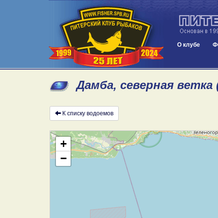
О клубе
Ф
Дамба, северная ветка 
К списку водоемов
+
−