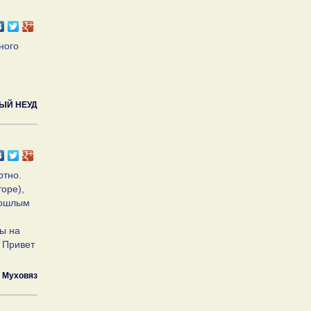
ного
ЫЙ НЕУД
ртно.
оре),
прошлым
фы на
 Привет
Муховяз