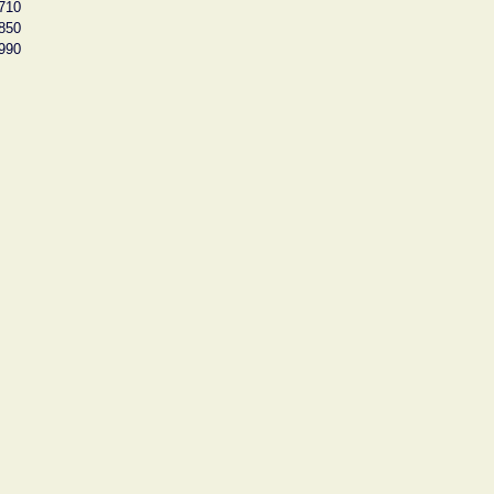
710
850
990