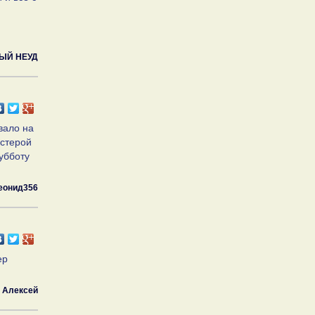
ЫЙ НЕУД
вало на
устерой
субботу
еонид356
ер
 Алексей