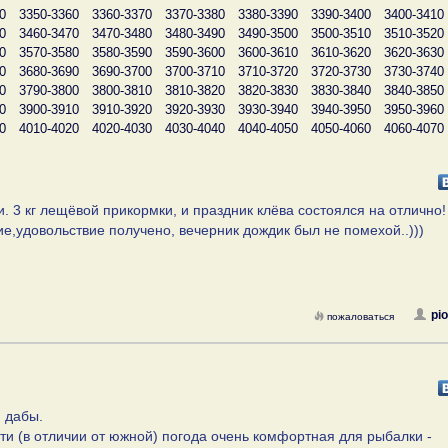
0
3350-3360
3360-3370
3370-3380
3380-3390
3390-3400
3400-3410
0
3460-3470
3470-3480
3480-3490
3490-3500
3500-3510
3510-3520
0
3570-3580
3580-3590
3590-3600
3600-3610
3610-3620
3620-3630
0
3680-3690
3690-3700
3700-3710
3710-3720
3720-3730
3730-3740
0
3790-3800
3800-3810
3810-3820
3820-3830
3830-3840
3840-3850
0
3900-3910
3910-3920
3920-3930
3930-3940
3940-3950
3950-3960
0
4010-4020
4020-4030
4030-4040
4040-4050
4050-4060
4060-4070
. 3 кг лещёвой прикормки, и праздник клёва состоялся на отлично!
е,удовольствие получено, вечерник дождик был не помехой..)))
pi
пожаловаться
 дабы.
сти (в отличии от южной) погода очень комфортная для рыбалки -