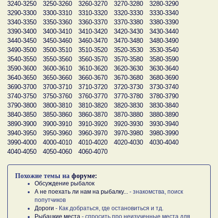
3240-3250
3250-3260
3260-3270
3270-3280
3280-3290
3290-3300
3300-3310
3310-3320
3320-3330
3330-3340
3340-3350
3350-3360
3360-3370
3370-3380
3380-3390
3390-3400
3400-3410
3410-3420
3420-3430
3430-3440
3440-3450
3450-3460
3460-3470
3470-3480
3480-3490
3490-3500
3500-3510
3510-3520
3520-3530
3530-3540
3540-3550
3550-3560
3560-3570
3570-3580
3580-3590
3590-3600
3600-3610
3610-3620
3620-3630
3630-3640
3640-3650
3650-3660
3660-3670
3670-3680
3680-3690
3690-3700
3700-3710
3710-3720
3720-3730
3730-3740
3740-3750
3750-3760
3760-3770
3770-3780
3780-3790
3790-3800
3800-3810
3810-3820
3820-3830
3830-3840
3840-3850
3850-3860
3860-3870
3870-3880
3880-3890
3890-3900
3900-3910
3910-3920
3920-3930
3930-3940
3940-3950
3950-3960
3960-3970
3970-3980
3980-3990
3990-4000
4000-4010
4010-4020
4020-4030
4030-4040
4040-4050
4050-4060
4060-4070
Похожие темы на
форуме:
Обсуждение рыбалок
А не поехать ли нам на рыбалку...
- знакомства, поиск
попутчиков
Дороги
- Как добраться, где остановиться и тд.
Рыбацкие места
- спросить про неизученные места для