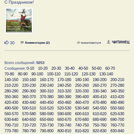
С Праздником!
Нравится
ЧИТИНЕЦ
30
Комментарии (2)
пожаловаться
Всего сообщений:
5053
0-10
10-20
20-30
30-40
40-50
50-60
60-70
Сообщения:
70-80
80-90
90-100
100-110
110-120
120-130
130-140
140-150
150-160
160-170
170-180
180-190
190-200
200-210
210-220
220-230
230-240
240-250
250-260
260-270
270-280
280-290
290-300
300-310
310-320
320-330
330-340
340-350
350-360
360-370
370-380
380-390
390-400
400-410
410-420
420-430
430-440
440-450
450-460
460-470
470-480
480-490
490-500
500-510
510-520
520-530
530-540
540-550
550-560
560-570
570-580
580-590
590-600
600-610
610-620
620-630
630-640
640-650
650-660
660-670
670-680
680-690
690-700
700-710
710-720
720-730
730-740
740-750
750-760
760-770
770-780
780-790
790-800
800-810
810-820
820-830
830-840