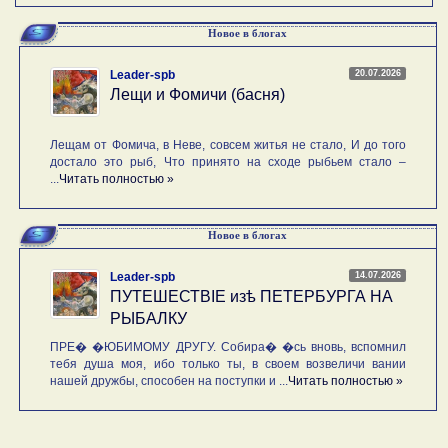
Новое в блогах
20.07.2026
Leader-spb
Лещи и Фомичи (басня)
Лещам от Фомича, в Неве, совсем житья не стало, И до того
достало это рыб, Что принято на сходе рыбьем стало –
...
Читать полностью »
Новое в блогах
14.07.2026
Leader-spb
ПУТЕШЕСТВIE изѣ ПЕТЕРБУРГА НА
РЫБАЛКУ
ПРЕ� �ЮБИМОМУ ДРУГУ. Собира� �сь вновь, вспомнил
тебя душа моя, ибо только ты, в своем возвеличи вании
нашей дружбы, способен на поступки и ...
Читать полностью »