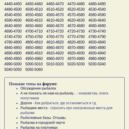
4440-4450
4450-4460
4460-4470
4470-4480
4480-4490
4490-4500
4500-4510
4510-4520
4520-4530
4530-4540
4540-4550
4550-4560
4560-4570
4570-4580
4580-4590
4590-4600
4600-4610
4610-4620
4620-4630
4630-4640
4640-4650
4650-4660
4660-4670
4670-4680
4680-4690
4690-4700
4700-4710
4710-4720
4720-4730
4730-4740
4740-4750
4750-4760
4760-4770
4770-4780
4780-4790
4790-4800
4800-4810
4810-4820
4820-4830
4830-4840
4840-4850
4850-4860
4860-4870
4870-4880
4880-4890
4890-4900
4900-4910
4910-4920
4920-4930
4930-4940
4940-4950
4950-4960
4960-4970
4970-4980
4980-4990
4990-5000
5000-5010
5010-5020
5020-5030
5030-5040
5040-5050
5050-5060
Похожие темы на
форуме:
Обсуждение рыбалок
А не поехать ли нам на рыбалку...
- знакомства, поиск
попутчиков
Дороги
- Как добраться, где остановиться и тд.
Рыбацкие места
- спросить про неизученные места для
рыбалки
Рыболовные базы. Отзывы.
Рыбалка в городской черте
Рыбалка на платниках