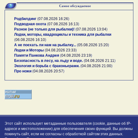
Самое обсуждаемое
Родбилдинг
(
07.08.2026 16:26
)
Подводная охота
(
07.08.2026 16:13
)
Разное (не только для рыбалки)!
(
07.08.2026 13:04
)
Лодки, моторы, квадроциклы и техника для рыбалки
(
06.08.2026 16:10
)
А не поехать ли нам на рыбалку...
(
05.08.2026 15:20
)
Лодки и Моторы
(
04.08.2026 23:33
)
Памяти Панкова Андрея
(
04.08.2026 23:19
)
Безопасность в лесу, на льду и воде.
(
04.08.2026 21:11
)
Экология и борьба с браконьерами.
(
04.08.2026 21:00
)
Про ножи
(
04.08.2026 20:57
)
Этот сайт использует метаданные пользователя (cookie, данные об IP-
адресе и местоположении) для обеспечения своих функций. Вы должны
покинуть сайт, если не согласны с обработкой сайтом этих данных.