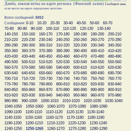
Дамба, южная ветка на карте региона: (Финский залив)
Сообщите нам
,
если место на карте определено неточно
Всего сообщений:
5053
0-10
10-20
20-30
30-40
40-50
50-60
60-70
Сообщения:
70-80
80-90
90-100
100-110
110-120
120-130
130-140
140-150
150-160
160-170
170-180
180-190
190-200
200-210
210-220
220-230
230-240
240-250
250-260
260-270
270-280
280-290
290-300
300-310
310-320
320-330
330-340
340-350
350-360
360-370
370-380
380-390
390-400
400-410
410-420
420-430
430-440
440-450
450-460
460-470
470-480
480-490
490-500
500-510
510-520
520-530
530-540
540-550
550-560
560-570
570-580
580-590
590-600
600-610
610-620
620-630
630-640
640-650
650-660
660-670
670-680
680-690
690-700
700-710
710-720
720-730
730-740
740-750
750-760
760-770
770-780
780-790
790-800
800-810
810-820
820-830
830-840
840-850
850-860
860-870
870-880
880-890
890-900
900-910
910-920
920-930
930-940
940-950
950-960
960-970
970-980
980-990
990-1000
1000-1010
1010-1020
1020-1030
1030-1040
1040-1050
1050-1060
1060-1070
1070-1080
1080-1090
1090-1100
1100-1110
1110-1120
1120-1130
1130-1140
1140-1150
1150-1160
1160-1170
1170-1180
1180-1190
1190-1200
1200-1210
1210-1220
1220-1230
1230-1240
1240-1250
1250-1260
1260-1270
1270-1280
1280-1290