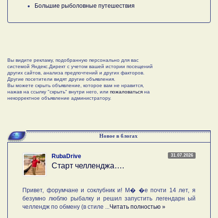
Большие рыболовные путешествия
Вы видите рекламу, подобранную персонально для вас
системой Яндекс.Директ с учетом вашей истории посещений
других сайтов, анализа предпочтений и других факторов.
Другие посетители видят другие объявления.
Вы можете скрыть объявление, которое вам не нравится,
нажав на ссылку "скрыть" внутри него, или
пожаловаться
на
некорректное объявление администратору.
Новое в блогах
31.07.2026
RubaDrive
Старт челленджа….
Привет, форумчане и соклубник и! М� �е почти 14 лет, я
безумно люблю рыбалку и решил запустить легендарн ый
челлендж по обмену (в стиле ...
Читать полностью »