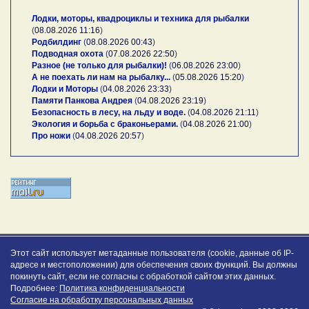
Лодки, моторы, квадроциклы и техника для рыбалки
(
08.08.2026 11:16
)
Родбилдинг
(
08.08.2026 00:43
)
Подводная охота
(
07.08.2026 22:50
)
Разное (не только для рыбалки)!
(
06.08.2026 23:00
)
А не поехать ли нам на рыбалку...
(
05.08.2026 15:20
)
Лодки и Моторы
(
04.08.2026 23:33
)
Памяти Панкова Андрея
(
04.08.2026 23:19
)
Безопасность в лесу, на льду и воде.
(
04.08.2026 21:11
)
Экология и борьба с браконьерами.
(
04.08.2026 21:00
)
Про ножи
(
04.08.2026 20:57
)
Этот сайт использует метаданные пользователя (cookie, данные об IP-
адресе и местоположении) для обеспечения своих функций. Вы должны
покинуть сайт, если не согласны с обработкой сайтом этих данных.
Подробнее:
Политика конфиденциальности
Согласие на обработку персональных данных