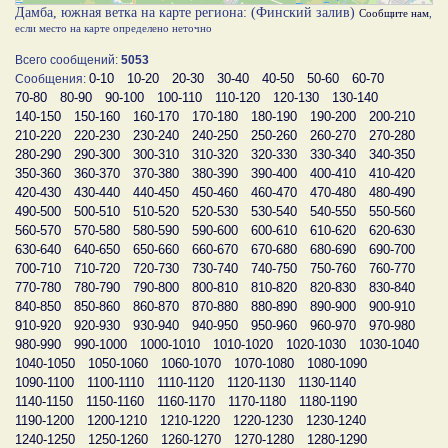
Дамба, южная ветка на карте региона: (Финский залив)
Сообщите нам
,
если место на карте определено неточно
Всего сообщений:
5053
0-10
10-20
20-30
30-40
40-50
50-60
60-70
Сообщения:
70-80
80-90
90-100
100-110
110-120
120-130
130-140
140-150
150-160
160-170
170-180
180-190
190-200
200-210
210-220
220-230
230-240
240-250
250-260
260-270
270-280
280-290
290-300
300-310
310-320
320-330
330-340
340-350
350-360
360-370
370-380
380-390
390-400
400-410
410-420
420-430
430-440
440-450
450-460
460-470
470-480
480-490
490-500
500-510
510-520
520-530
530-540
540-550
550-560
560-570
570-580
580-590
590-600
600-610
610-620
620-630
630-640
640-650
650-660
660-670
670-680
680-690
690-700
700-710
710-720
720-730
730-740
740-750
750-760
760-770
770-780
780-790
790-800
800-810
810-820
820-830
830-840
840-850
850-860
860-870
870-880
880-890
890-900
900-910
910-920
920-930
930-940
940-950
950-960
960-970
970-980
980-990
990-1000
1000-1010
1010-1020
1020-1030
1030-1040
1040-1050
1050-1060
1060-1070
1070-1080
1080-1090
1090-1100
1100-1110
1110-1120
1120-1130
1130-1140
1140-1150
1150-1160
1160-1170
1170-1180
1180-1190
1190-1200
1200-1210
1210-1220
1220-1230
1230-1240
1240-1250
1250-1260
1260-1270
1270-1280
1280-1290