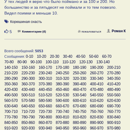
У тех людей я верю что было поймано и за 100 и 200. Но
большинство и за пятьдесят не поймали и то тем повезло.
Видел поимки и меньше 10.
Корюшиная снасть
Нравится
Роман К
5
Комментарии (4)
пожаловаться
Всего сообщений:
5053
0-10
10-20
20-30
30-40
40-50
50-60
60-70
Сообщения:
70-80
80-90
90-100
100-110
110-120
120-130
130-140
140-150
150-160
160-170
170-180
180-190
190-200
200-210
210-220
220-230
230-240
240-250
250-260
260-270
270-280
280-290
290-300
300-310
310-320
320-330
330-340
340-350
350-360
360-370
370-380
380-390
390-400
400-410
410-420
420-430
430-440
440-450
450-460
460-470
470-480
480-490
490-500
500-510
510-520
520-530
530-540
540-550
550-560
560-570
570-580
580-590
590-600
600-610
610-620
620-630
630-640
640-650
650-660
660-670
670-680
680-690
690-700
700-710
710-720
720-730
730-740
740-750
750-760
760-770
770-780
780-790
790-800
800-810
810-820
820-830
830-840
840-850
850-860
860-870
870-880
880-890
890-900
900-910
910-920
920-930
930-940
940-950
950-960
960-970
970-980