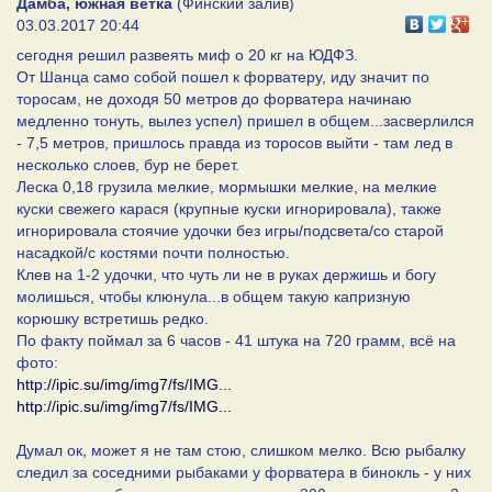
Дамба, южная ветка
(Финский залив)
03.03.2017 20:44
сегодня решил развеять миф о 20 кг на ЮДФЗ.
От Шанца само собой пошел к форватеру, иду значит по
торосам, не доходя 50 метров до форватера начинаю
медленно тонуть, вылез успел) пришел в общем...засверлился
- 7,5 метров, пришлось правда из торосов выйти - там лед в
несколько слоев, бур не берет.
Леска 0,18 грузила мелкие, мормышки мелкие, на мелкие
куски свежего карася (крупные куски игнорировала), также
игнорировала стоячие удочки без игры/подсвета/со старой
насадкой/с костями почти полностью.
Клев на 1-2 удочки, что чуть ли не в руках держишь и богу
молишься, чтобы клюнула...в общем такую капризную
корюшку встретишь редко.
По факту поймал за 6 часов - 41 штука на 720 грамм, всё на
фото:
http://ipic.su/img/img7/fs/IMG...
http://ipic.su/img/img7/fs/IMG...
Думал ок, может я не там стою, слишком мелко. Всю рыбалку
следил за соседними рыбаками у форватера в бинокль - у них