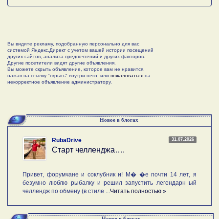
Вы видите рекламу, подобранную персонально для вас
системой Яндекс.Директ с учетом вашей истории посещений
других сайтов, анализа предпочтений и других факторов.
Другие посетители видят другие объявления.
Вы можете скрыть объявление, которое вам не нравится,
нажав на ссылку "скрыть" внутри него, или
пожаловаться
на
некорректное объявление администратору.
Новое в блогах
31.07.2026
RubaDrive
Старт челленджа….
Привет, форумчане и соклубник и! М� �е почти 14 лет, я
безумно люблю рыбалку и решил запустить легендарн ый
челлендж по обмену (в стиле ...
Читать полностью »
Новое в блогах