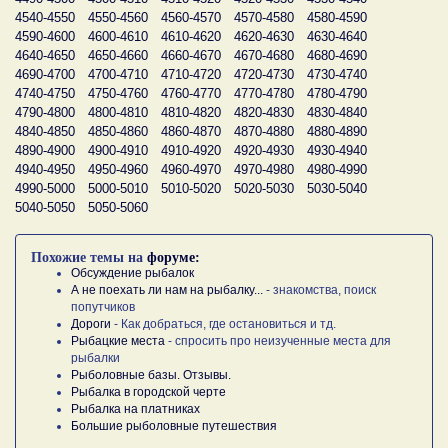
4540-4550
4550-4560
4560-4570
4570-4580
4580-4590
4590-4600
4600-4610
4610-4620
4620-4630
4630-4640
4640-4650
4650-4660
4660-4670
4670-4680
4680-4690
4690-4700
4700-4710
4710-4720
4720-4730
4730-4740
4740-4750
4750-4760
4760-4770
4770-4780
4780-4790
4790-4800
4800-4810
4810-4820
4820-4830
4830-4840
4840-4850
4850-4860
4860-4870
4870-4880
4880-4890
4890-4900
4900-4910
4910-4920
4920-4930
4930-4940
4940-4950
4950-4960
4960-4970
4970-4980
4980-4990
4990-5000
5000-5010
5010-5020
5020-5030
5030-5040
5040-5050
5050-5060
Похожие темы на
форуме:
Обсуждение рыбалок
А не поехать ли нам на рыбалку...
- знакомства, поиск
попутчиков
Дороги
- Как добраться, где остановиться и тд.
Рыбацкие места
- спросить про неизученные места для
рыбалки
Рыболовные базы. Отзывы.
Рыбалка в городской черте
Рыбалка на платниках
Большие рыболовные путешествия