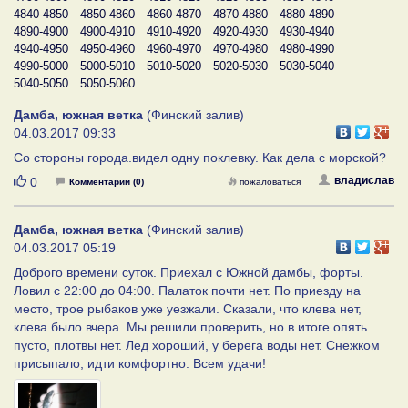
4840-4850
4850-4860
4860-4870
4870-4880
4880-4890
4890-4900
4900-4910
4910-4920
4920-4930
4930-4940
4940-4950
4950-4960
4960-4970
4970-4980
4980-4990
4990-5000
5000-5010
5010-5020
5020-5030
5030-5040
5040-5050
5050-5060
Дамба, южная ветка
(Финский залив)
04.03.2017 09:33
Со стороны города.видел одну поклевку. Как дела с морской?
Нравится
владислав
0
Комментарии (0)
пожаловаться
Дамба, южная ветка
(Финский залив)
04.03.2017 05:19
Доброго времени суток. Приехал с Южной дамбы, форты.
Ловил с 22:00 до 04:00. Палаток почти нет. По приезду на
место, трое рыбаков уже уезжали. Сказали, что клева нет,
клева было вчера. Мы решили проверить, но в итоге опять
пусто, плотвы нет. Лед хороший, у берега воды нет. Снежком
присыпало, идти комфортно. Всем удачи!