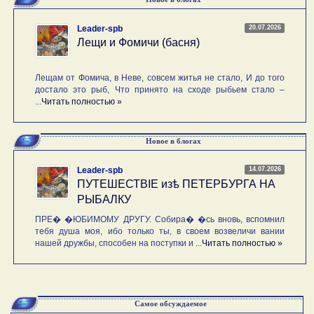
20.07.2026
Leader-spb
Лещи и Фомичи (басня)
Лещам от Фомича, в Неве, совсем житья не стало, И до того
достало это рыб, Что принято на сходе рыбьем стало –
...
Читать полностью »
Новое в блогах
14.07.2026
Leader-spb
ПУТЕШЕСТВIE изѣ ПЕТЕРБУРГА НА
РЫБАЛКУ
ПРЕ� �ЮБИМОМУ ДРУГУ. Собира� �сь вновь, вспомнил
тебя душа моя, ибо только ты, в своем возвеличи вании
нашей дружбы, способен на поступки и ...
Читать полностью »
Самое обсуждаемое