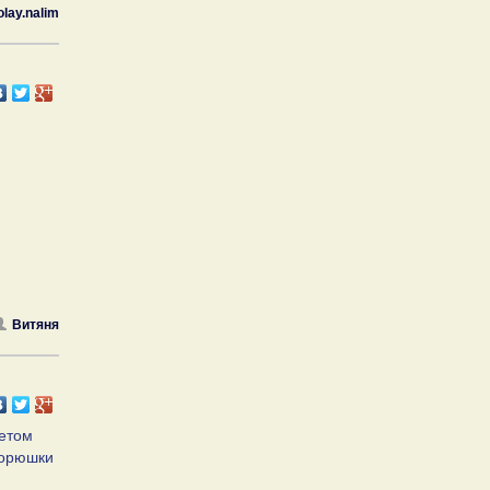
olay.nalim
Витяня
ветом
корюшки