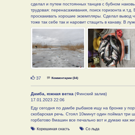
сделал и путем постоянных танцев с бубном наковы
трудовая: перенасаживания, поиск горизонта и.т.д. 
проскакивать хорошие экземпляры. Сделал вывод чт
тоже так себе так и наровит стащить в канаву. В луж
Нравится
37
Комментарии (34)
Дамба, южная ветка
(Финский залив)
17.01.2023 22:06
Еду сегодня по дамбе рыбаков ищу на бронке у порт
скобарская речь. Стоял 10минут один поймал три ш
горбатово 8машин все печально вот и думаю как жи
Корюшиная снасть
Со льда