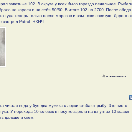
рял заветные 102. В округе у всех было гораздо печальнее. Рыбал
Брало на карася и на себя 50/50. В итоге 102 на 2700. После обеда
о туда теперь только после морозов и вам тоже советую. Дорога о
е застрял Patrol. НХНЧ
пожаловаться
а чистая вода у буя два мужика с лодки стябают рыбу. Это чисто
туки. У перехода 10человек в носу ковыряли на шпунтах 10 машин 
ть дальше и скем.