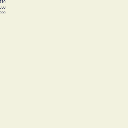
710
850
990