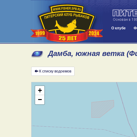
О клубе
Ф
Дамба, южная ветка (Ф
К списку водоемов
+
−