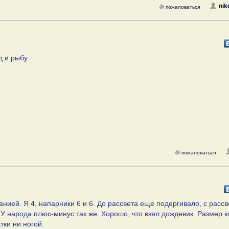
nik
пожаловаться
д и рыбу.
пожаловаться
ией. Я 4, напарники 6 и 6. До рассвета еще подергивало, с расс
. У народа плюс-минус так же. Хорошо, что взял дождевик. Размер 
тки ни ногой.