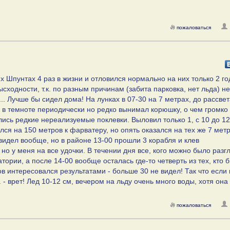
пожаловаться
х Шпунтах 4 раз в жизни и отловился нормально на них только 2 го
ходности, т.к. по разным причинам (забита парковка, нет льда) не
. Лучше бы сидел дома! На лунках в 07-30 на 7 метрах, до рассвет
 в темноте периодически но редко вынимал корюшку, о чем громко
лись редкие нереализуемые поклевки. Выловил только 1, с 10 до 1
ся на 150 метров к фарватеру, но опять оказался на тех же 7 метр
 видел вообще, но в районе 13-00 прошли 3 корабля и клев
 но у меня на все удочки. В течении дня все, кого можно было разг
тории, а после 14-00 вообще осталась где-то четверть из тех, кто 
в интересовался результатами - больше 30 не видел! Так что если 
. - врет! Лед 10-12 см, вечером на льду очень много воды, хотя она
пожаловаться