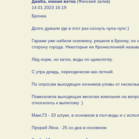
Дамба, южная ветка
(Финский залив)
14.01.2023 16:19
Бронка
Долго думали где в этот раз соснуть чупа-чупс:)
Гаражи уже набили оскомину, решили в Бронку, но не
сторону города. Некоторые ее Кронколонией назыв
Лёд норм, но каток, воды по щиколотку.
С утра дождь, переодически как летний.
По опросам выходящих ночников уловы от нескольки
Повесилила выходящая веселая компания на вопрос 
относилось к выпитому :)
Макс73 - 33 штуки, в основном в пол-воды и с испо
Прораб Лёха - 25 со дна в основном.