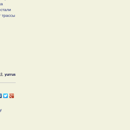
ка
 стали
т трассы
yurrus
у