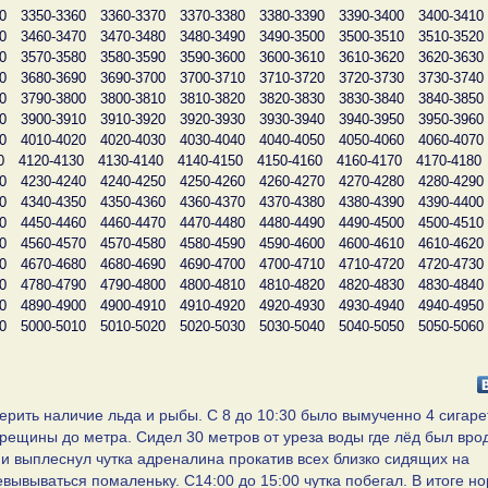
0
3350-3360
3360-3370
3370-3380
3380-3390
3390-3400
3400-3410
0
3460-3470
3470-3480
3480-3490
3490-3500
3500-3510
3510-3520
0
3570-3580
3580-3590
3590-3600
3600-3610
3610-3620
3620-3630
0
3680-3690
3690-3700
3700-3710
3710-3720
3720-3730
3730-3740
0
3790-3800
3800-3810
3810-3820
3820-3830
3830-3840
3840-3850
0
3900-3910
3910-3920
3920-3930
3930-3940
3940-3950
3950-3960
0
4010-4020
4020-4030
4030-4040
4040-4050
4050-4060
4060-4070
0
4120-4130
4130-4140
4140-4150
4150-4160
4160-4170
4170-4180
0
4230-4240
4240-4250
4250-4260
4260-4270
4270-4280
4280-4290
0
4340-4350
4350-4360
4360-4370
4370-4380
4380-4390
4390-4400
0
4450-4460
4460-4470
4470-4480
4480-4490
4490-4500
4500-4510
0
4560-4570
4570-4580
4580-4590
4590-4600
4600-4610
4610-4620
0
4670-4680
4680-4690
4690-4700
4700-4710
4710-4720
4720-4730
0
4780-4790
4790-4800
4800-4810
4810-4820
4820-4830
4830-4840
0
4890-4900
4900-4910
4910-4920
4920-4930
4930-4940
4940-4950
0
5000-5010
5010-5020
5020-5030
5030-5040
5040-5050
5050-5060
рить наличие льда и рыбы. С 8 до 10:30 было вымученно 4 сигаре
рещины до метра. Сидел 30 метров от уреза воды где лёд был вро
и выплеснул чутка адреналина прокатив всех близко сидящих на
вывываться помаленьку. С14:00 до 15:00 чутка побегал. В итоге н