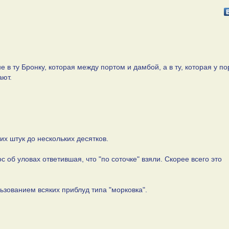
 в ту Бронку, которая между портом и дамбой, а в ту, которая у по
ают.
х штук до нескольких десятков.
об уловах ответившая, что "по соточке" взяли. Скорее всего это
льзованием всяких приблуд типа "морковка".