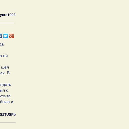
yura1993
да
а ни
2 шел
ах. В
лядеть
был с
кто-то
 была и
SZTUSPb