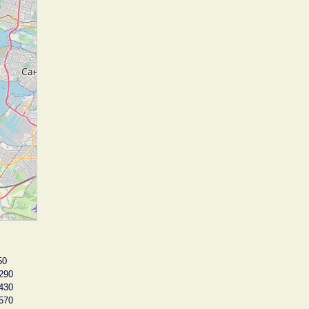
50
290
430
570