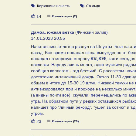
Корюшиная снасть
Со льда
Нравится
14
Комментарии (2)
Дамба, южная ветка
(Финский залив)
14.01.2023 20:55
Начитавшись отчетов рванул на Шпунты. Был на эти
назад. Все время попадал сюда вынужденно от безыс
попадал на морскую сторону ЮД ЮФ, как и сегодня..
поклевки. Народу очень много, один мужичек рядом
сообщал коллегам - гад бесячий. С рассветом нача
достаточно интенсивный дождь. Около 11-30 сдвинул
общем в итоге до 15-30 19 штук. Никакой текухи не
активизировался при и проходе на несколько минут,
(а видны почти все), скучали, перемещались по аква
утра. На обратном пути у редких оставшихся рыбако
напишет про "личный рекорд", "ушел за сотню" и т.д
утром.
Нравится
23
Комментарии (20)