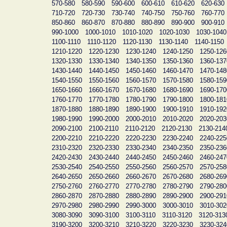
570-580
580-590
590-600
600-610
610-620
620-630
710-720
720-730
730-740
740-750
750-760
760-770
850-860
860-870
870-880
880-890
890-900
900-910
990-1000
1000-1010
1010-1020
1020-1030
1030-1040
1100-1110
1110-1120
1120-1130
1130-1140
1140-1150
1210-1220
1220-1230
1230-1240
1240-1250
1250-126
1320-1330
1330-1340
1340-1350
1350-1360
1360-137
1430-1440
1440-1450
1450-1460
1460-1470
1470-148
1540-1550
1550-1560
1560-1570
1570-1580
1580-159
1650-1660
1660-1670
1670-1680
1680-1690
1690-170
1760-1770
1770-1780
1780-1790
1790-1800
1800-181
1870-1880
1880-1890
1890-1900
1900-1910
1910-192
1980-1990
1990-2000
2000-2010
2010-2020
2020-203
2090-2100
2100-2110
2110-2120
2120-2130
2130-214
2200-2210
2210-2220
2220-2230
2230-2240
2240-225
2310-2320
2320-2330
2330-2340
2340-2350
2350-236
2420-2430
2430-2440
2440-2450
2450-2460
2460-247
2530-2540
2540-2550
2550-2560
2560-2570
2570-258
2640-2650
2650-2660
2660-2670
2670-2680
2680-269
2750-2760
2760-2770
2770-2780
2780-2790
2790-280
2860-2870
2870-2880
2880-2890
2890-2900
2900-291
2970-2980
2980-2990
2990-3000
3000-3010
3010-302
3080-3090
3090-3100
3100-3110
3110-3120
3120-313
3190-3200
3200-3210
3210-3220
3220-3230
3230-324