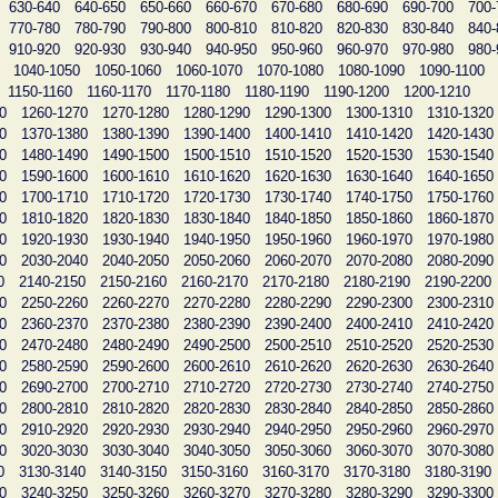
630-640
640-650
650-660
660-670
670-680
680-690
690-700
700-
770-780
780-790
790-800
800-810
810-820
820-830
830-840
840-
910-920
920-930
930-940
940-950
950-960
960-970
970-980
980-
1040-1050
1050-1060
1060-1070
1070-1080
1080-1090
1090-1100
1150-1160
1160-1170
1170-1180
1180-1190
1190-1200
1200-1210
0
1260-1270
1270-1280
1280-1290
1290-1300
1300-1310
1310-1320
0
1370-1380
1380-1390
1390-1400
1400-1410
1410-1420
1420-1430
0
1480-1490
1490-1500
1500-1510
1510-1520
1520-1530
1530-1540
0
1590-1600
1600-1610
1610-1620
1620-1630
1630-1640
1640-1650
0
1700-1710
1710-1720
1720-1730
1730-1740
1740-1750
1750-1760
0
1810-1820
1820-1830
1830-1840
1840-1850
1850-1860
1860-1870
0
1920-1930
1930-1940
1940-1950
1950-1960
1960-1970
1970-1980
0
2030-2040
2040-2050
2050-2060
2060-2070
2070-2080
2080-2090
0
2140-2150
2150-2160
2160-2170
2170-2180
2180-2190
2190-2200
0
2250-2260
2260-2270
2270-2280
2280-2290
2290-2300
2300-2310
0
2360-2370
2370-2380
2380-2390
2390-2400
2400-2410
2410-2420
0
2470-2480
2480-2490
2490-2500
2500-2510
2510-2520
2520-2530
0
2580-2590
2590-2600
2600-2610
2610-2620
2620-2630
2630-2640
0
2690-2700
2700-2710
2710-2720
2720-2730
2730-2740
2740-2750
0
2800-2810
2810-2820
2820-2830
2830-2840
2840-2850
2850-2860
0
2910-2920
2920-2930
2930-2940
2940-2950
2950-2960
2960-2970
0
3020-3030
3030-3040
3040-3050
3050-3060
3060-3070
3070-3080
0
3130-3140
3140-3150
3150-3160
3160-3170
3170-3180
3180-3190
0
3240-3250
3250-3260
3260-3270
3270-3280
3280-3290
3290-3300