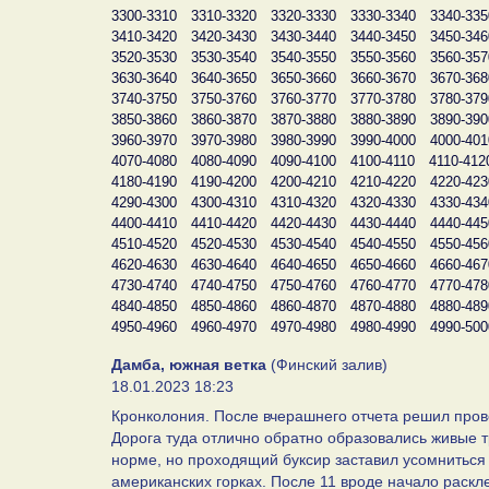
3300-3310
3310-3320
3320-3330
3330-3340
3340-335
3410-3420
3420-3430
3430-3440
3440-3450
3450-346
3520-3530
3530-3540
3540-3550
3550-3560
3560-357
3630-3640
3640-3650
3650-3660
3660-3670
3670-368
3740-3750
3750-3760
3760-3770
3770-3780
3780-379
3850-3860
3860-3870
3870-3880
3880-3890
3890-390
3960-3970
3970-3980
3980-3990
3990-4000
4000-401
4070-4080
4080-4090
4090-4100
4100-4110
4110-412
4180-4190
4190-4200
4200-4210
4210-4220
4220-423
4290-4300
4300-4310
4310-4320
4320-4330
4330-434
4400-4410
4410-4420
4420-4430
4430-4440
4440-445
4510-4520
4520-4530
4530-4540
4540-4550
4550-456
4620-4630
4630-4640
4640-4650
4650-4660
4660-467
4730-4740
4740-4750
4750-4760
4760-4770
4770-478
4840-4850
4850-4860
4860-4870
4870-4880
4880-489
4950-4960
4960-4970
4970-4980
4980-4990
4990-500
Дамба, южная ветка
(Финский залив)
18.01.2023 18:23
Кронколония. После вчерашнего отчета решил прове
Дорога туда отлично обратно образовались живые т
норме, но проходящий буксир заставил усомниться 
американских горках. После 11 вроде начало раскле