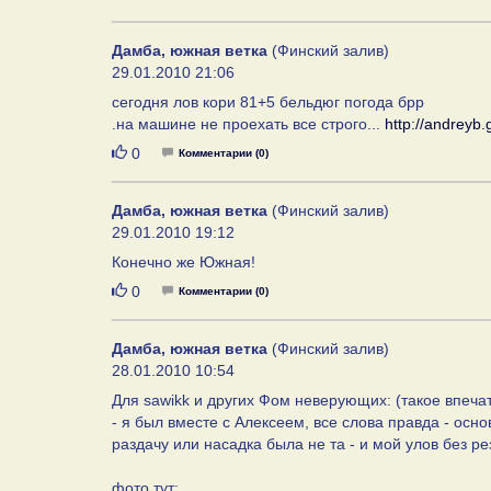
Дамба, южная ветка
(Финский залив)
29.01.2010 21:06
сегодня лов кори 81+5 бельдюг погода брр
.на машине не проехать все строго...
http://andreyb
Нравится
0
Комментарии (0)
Дамба, южная ветка
(Финский залив)
29.01.2010 19:12
Конечно же Южная!
Нравится
0
Комментарии (0)
Дамба, южная ветка
(Финский залив)
28.01.2010 10:54
Для sawikk и других Фом неверующих: (такое впечат
- я был вместе с Алексеем, все слова правда - осн
раздачу или насадка была не та - и мой улов без ре
фото тут: