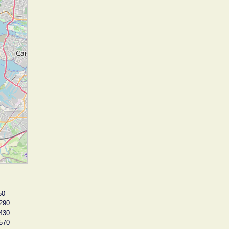
50
290
430
570