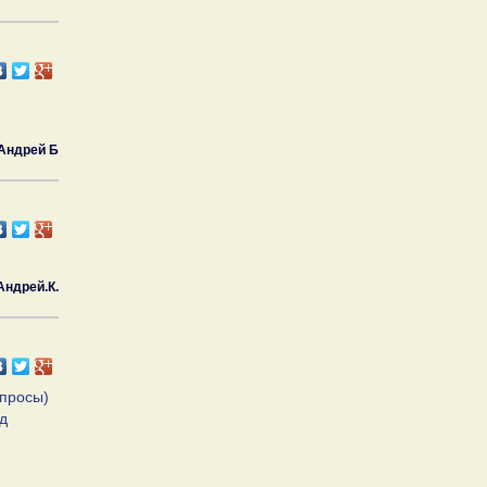
Aндpeй Б
Андрей.К.
опросы)
д