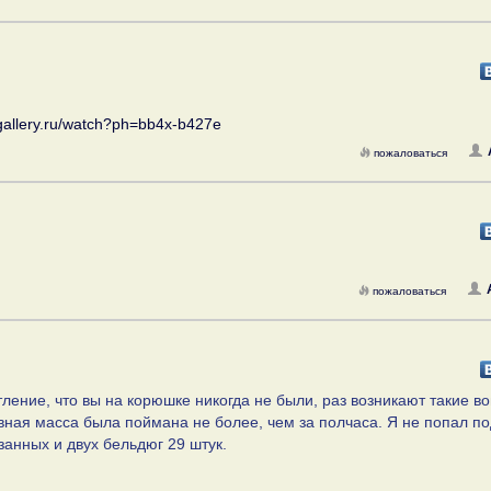
.gallery.ru/watch?ph=bb4x-b427e
пожаловаться
пожаловаться
ление, что вы на корюшке никогда не были, раз возникают такие в
овная масса была поймана не более, чем за полчаса. Я не попал по
занных и двух бельдюг 29 штук.