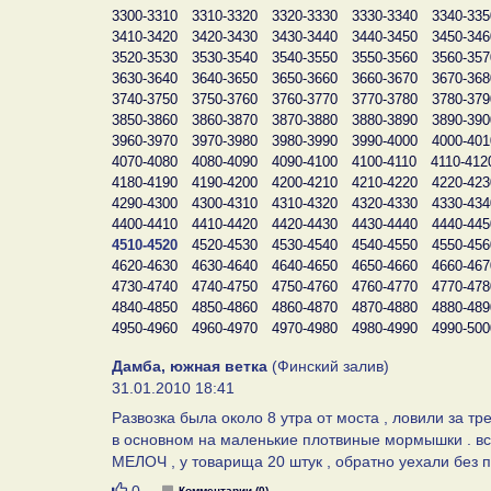
3300-3310
3310-3320
3320-3330
3330-3340
3340-335
3410-3420
3420-3430
3430-3440
3440-3450
3450-346
3520-3530
3530-3540
3540-3550
3550-3560
3560-357
3630-3640
3640-3650
3650-3660
3660-3670
3670-368
3740-3750
3750-3760
3760-3770
3770-3780
3780-379
3850-3860
3860-3870
3870-3880
3880-3890
3890-390
3960-3970
3970-3980
3980-3990
3990-4000
4000-401
4070-4080
4080-4090
4090-4100
4100-4110
4110-412
4180-4190
4190-4200
4200-4210
4210-4220
4220-423
4290-4300
4300-4310
4310-4320
4320-4330
4330-434
4400-4410
4410-4420
4420-4430
4430-4440
4440-445
4510-4520
4520-4530
4530-4540
4540-4550
4550-456
4620-4630
4630-4640
4640-4650
4650-4660
4660-467
4730-4740
4740-4750
4750-4760
4760-4770
4770-478
4840-4850
4850-4860
4860-4870
4870-4880
4880-489
4950-4960
4960-4970
4970-4980
4980-4990
4990-500
Дамба, южная ветка
(Финский залив)
31.01.2010 18:41
Развозка была около 8 утра от моста , ловили за тр
в основном на маленькие плотвиные мормышки . вс
МЕЛОЧ , у товарища 20 штук , обратно уехали без 
Нравится
Комментарии (0)