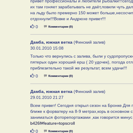
привет профессионалы и любители рыбалки!!!сегод
их там гоняет зарабатывать не даёт,ловили чуть д
на льду было премерно 150 может больше,несосчит
отдохнули!!!Вовке и Андрюхе привет!!!
Нравится
0
Комментарии (0)
Дамба, южная ветка
(Финский залив)
30.01.2010 15:08
Только что вернулись с залива, были у судопропуск
пятерых один хороший ерш ( 20 удочек), погода от
приблезительно такой же результат, всем удачи!!!
Нравится
0
Комментарии (0)
Дамба, южная ветка
(Финский залив)
29.01.2010 21:27
Всем привет! Сегодня открыл сезон на Бронке.Для 
ближе к форватеру на 8-9 метрах,корь в основном ср
заниматься фоторепортажами ,как говорится минус
b426f#feature=topscroll
Нравится
0
Комментарии (0)