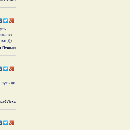
уть
ега за
ся.)))
г Пушкин
 путь до
раб Леха