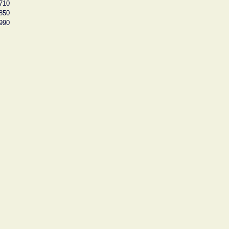
710
850
990