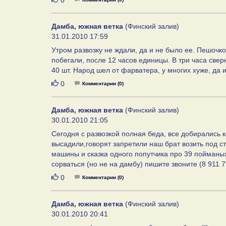
0
Дамба, южная ветка
(Финский залив)
31.01.2010 17:59
Утром развозку не ждали, да и не было ее. Пешочко
побегали, после 12 часов единицы. В три часа свер
40 шт. Народ шел от фарватера, у многих хуже, да 
Нравится
0
Комментарии (0)
Дамба, южная ветка
(Финский залив)
30.01.2010 21:05
Сегодня с развозкой полная беда, все добирались 
высадили,говорят запретили наш брат возить под с
машины и сказка одного попутчика про 39 пойманых 
сорваться (но не на дамбу) пишите звоните (8 911 
Нравится
0
Комментарии (0)
Дамба, южная ветка
(Финский залив)
30.01.2010 20:41