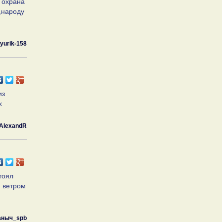
 охрана
,народу
yurik-158
из
х
AlexandR
тоял
м ветром
аныч_spb