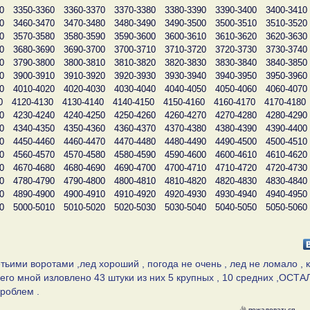
0
3350-3360
3360-3370
3370-3380
3380-3390
3390-3400
3400-3410
0
3460-3470
3470-3480
3480-3490
3490-3500
3500-3510
3510-3520
0
3570-3580
3580-3590
3590-3600
3600-3610
3610-3620
3620-3630
0
3680-3690
3690-3700
3700-3710
3710-3720
3720-3730
3730-3740
0
3790-3800
3800-3810
3810-3820
3820-3830
3830-3840
3840-3850
0
3900-3910
3910-3920
3920-3930
3930-3940
3940-3950
3950-3960
0
4010-4020
4020-4030
4030-4040
4040-4050
4050-4060
4060-4070
0
4120-4130
4130-4140
4140-4150
4150-4160
4160-4170
4170-4180
0
4230-4240
4240-4250
4250-4260
4260-4270
4270-4280
4280-4290
0
4340-4350
4350-4360
4360-4370
4370-4380
4380-4390
4390-4400
0
4450-4460
4460-4470
4470-4480
4480-4490
4490-4500
4500-4510
0
4560-4570
4570-4580
4580-4590
4590-4600
4600-4610
4610-4620
0
4670-4680
4680-4690
4690-4700
4700-4710
4710-4720
4720-4730
0
4780-4790
4790-4800
4800-4810
4810-4820
4820-4830
4830-4840
0
4890-4900
4900-4910
4910-4920
4920-4930
4930-4940
4940-4950
0
5000-5010
5010-5020
5020-5030
5030-5040
5040-5050
5050-5060
етьими воротами ,лед хороший , погода не очень , лед не ломало , 
его мной изловлено 43 штуки из них 5 крупных , 10 средних ,ОСТ
проблем .
пожаловаться