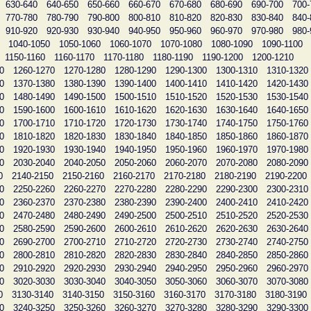
630-640
640-650
650-660
660-670
670-680
680-690
690-700
700-
770-780
780-790
790-800
800-810
810-820
820-830
830-840
840-
910-920
920-930
930-940
940-950
950-960
960-970
970-980
980-
1040-1050
1050-1060
1060-1070
1070-1080
1080-1090
1090-1100
1150-1160
1160-1170
1170-1180
1180-1190
1190-1200
1200-1210
0
1260-1270
1270-1280
1280-1290
1290-1300
1300-1310
1310-1320
0
1370-1380
1380-1390
1390-1400
1400-1410
1410-1420
1420-1430
0
1480-1490
1490-1500
1500-1510
1510-1520
1520-1530
1530-1540
0
1590-1600
1600-1610
1610-1620
1620-1630
1630-1640
1640-1650
0
1700-1710
1710-1720
1720-1730
1730-1740
1740-1750
1750-1760
0
1810-1820
1820-1830
1830-1840
1840-1850
1850-1860
1860-1870
0
1920-1930
1930-1940
1940-1950
1950-1960
1960-1970
1970-1980
0
2030-2040
2040-2050
2050-2060
2060-2070
2070-2080
2080-2090
0
2140-2150
2150-2160
2160-2170
2170-2180
2180-2190
2190-2200
0
2250-2260
2260-2270
2270-2280
2280-2290
2290-2300
2300-2310
0
2360-2370
2370-2380
2380-2390
2390-2400
2400-2410
2410-2420
0
2470-2480
2480-2490
2490-2500
2500-2510
2510-2520
2520-2530
0
2580-2590
2590-2600
2600-2610
2610-2620
2620-2630
2630-2640
0
2690-2700
2700-2710
2710-2720
2720-2730
2730-2740
2740-2750
0
2800-2810
2810-2820
2820-2830
2830-2840
2840-2850
2850-2860
0
2910-2920
2920-2930
2930-2940
2940-2950
2950-2960
2960-2970
0
3020-3030
3030-3040
3040-3050
3050-3060
3060-3070
3070-3080
0
3130-3140
3140-3150
3150-3160
3160-3170
3170-3180
3180-3190
0
3240-3250
3250-3260
3260-3270
3270-3280
3280-3290
3290-3300