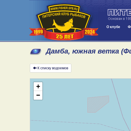
О клубе
Ф
Дамба, южная ветка (Ф
К списку водоемов
+
−