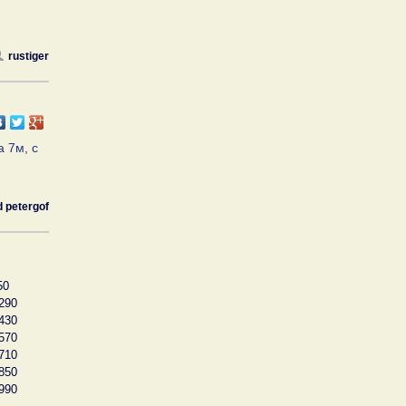
rustiger
а 7м, с
d petergof
50
290
430
570
710
850
990