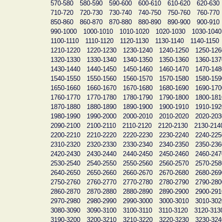
570-580
580-590
590-600
600-610
610-620
620-630
710-720
720-730
730-740
740-750
750-760
760-770
850-860
860-870
870-880
880-890
890-900
900-910
990-1000
1000-1010
1010-1020
1020-1030
1030-1040
1100-1110
1110-1120
1120-1130
1130-1140
1140-1150
1210-1220
1220-1230
1230-1240
1240-1250
1250-126
1320-1330
1330-1340
1340-1350
1350-1360
1360-137
1430-1440
1440-1450
1450-1460
1460-1470
1470-148
1540-1550
1550-1560
1560-1570
1570-1580
1580-159
1650-1660
1660-1670
1670-1680
1680-1690
1690-170
1760-1770
1770-1780
1780-1790
1790-1800
1800-181
1870-1880
1880-1890
1890-1900
1900-1910
1910-192
1980-1990
1990-2000
2000-2010
2010-2020
2020-203
2090-2100
2100-2110
2110-2120
2120-2130
2130-214
2200-2210
2210-2220
2220-2230
2230-2240
2240-225
2310-2320
2320-2330
2330-2340
2340-2350
2350-236
2420-2430
2430-2440
2440-2450
2450-2460
2460-247
2530-2540
2540-2550
2550-2560
2560-2570
2570-258
2640-2650
2650-2660
2660-2670
2670-2680
2680-269
2750-2760
2760-2770
2770-2780
2780-2790
2790-280
2860-2870
2870-2880
2880-2890
2890-2900
2900-291
2970-2980
2980-2990
2990-3000
3000-3010
3010-302
3080-3090
3090-3100
3100-3110
3110-3120
3120-313
3190-3200
3200-3210
3210-3220
3220-3230
3230-324