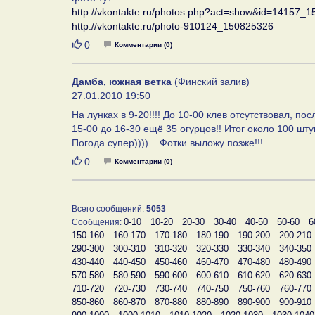
http://vkontakte.ru/photos.php?act=show&id=14157
http://vkontakte.ru/photo-910124_150825326
Нравится
0
Комментарии (0)
Дамба, южная ветка
(Финский залив)
27.01.2010 19:50
На лунках в 9-20!!!! До 10-00 клев отсутствовал, по
15-00 до 16-30 ещё 35 огурцов!! Итог около 100 штук,
Погода супер))))... Фотки выложу позже!!!
Нравится
0
Комментарии (0)
Всего сообщений:
5053
0-10
10-20
20-30
30-40
40-50
50-60
6
Сообщения:
150-160
160-170
170-180
180-190
190-200
200-210
290-300
300-310
310-320
320-330
330-340
340-350
430-440
440-450
450-460
460-470
470-480
480-490
570-580
580-590
590-600
600-610
610-620
620-630
710-720
720-730
730-740
740-750
750-760
760-770
850-860
860-870
870-880
880-890
890-900
900-910