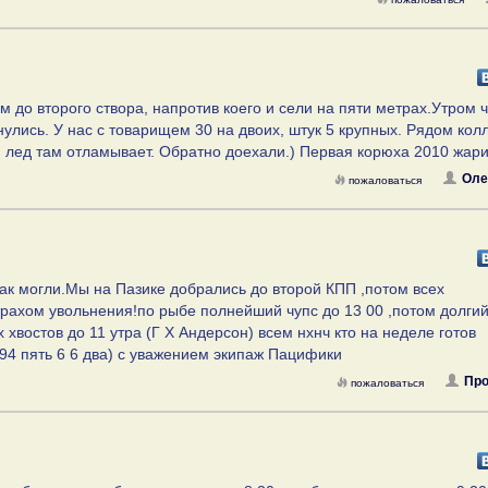
м до второго створа, напротив коего и сели на пяти метрах.Утром ч
нулись. У нас с товарищем 30 на двоих, штук 5 крупных. Рядом колл
и лед там отламывает. Обратно доехали.) Первая корюха 2010 жарит
Оле
пожаловаться
как могли.Мы на Пазике добрались до второй КПП ,потом всех
трахом увольнения!по рыбе полнейший чупс до 13 00 ,потом долгий
хвостов до 11 утра (Г Х Андерсон) всем нхнч кто на неделе готов
794 пять 6 6 два) с уважением экипаж Пацифики
Про
пожаловаться