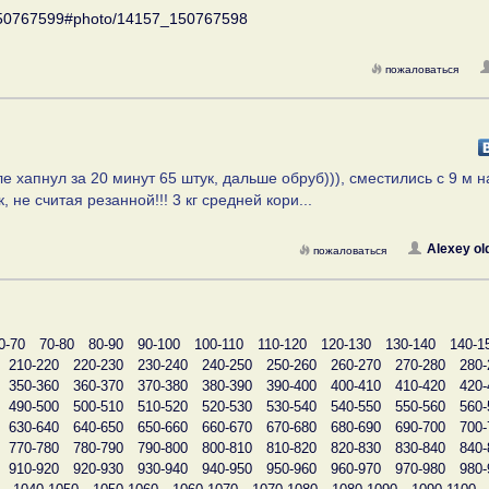
_150767599#photo/14157_150767598
пожаловаться
сле хапнул за 20 минут 65 штук, дальше обруб))), сместились с 9 м н
 не считая резанной!!! 3 кг средней кори...
Alexey ol
пожаловаться
0-70
70-80
80-90
90-100
100-110
110-120
120-130
130-140
140-1
210-220
220-230
230-240
240-250
250-260
260-270
270-280
280-
350-360
360-370
370-380
380-390
390-400
400-410
410-420
420-
490-500
500-510
510-520
520-530
530-540
540-550
550-560
560-
630-640
640-650
650-660
660-670
670-680
680-690
690-700
700-
770-780
780-790
790-800
800-810
810-820
820-830
830-840
840-
910-920
920-930
930-940
940-950
950-960
960-970
970-980
980-