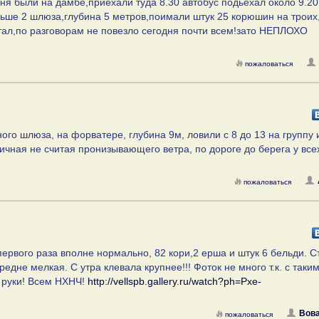
ня были на дамбе,приехали туда 8.30 автобус подьехал около 9.20
альше 2 шлюза,глубина 5 метров,поимали штук 25 корюшин на троих
ал,по разговорам не повезло сегодня почти всем!зато НЕПЛОХО
пожаловаться
ного шлюза, на форватере, глубина 9м, ловили с 8 до 13 на группу 
личная не считая пронизывающего ветра, по дороге до берега у все
пожаловаться
первого раза вполне нормально, 82 кори,2 ерша и штук 6 бельди. С
едне мелкая. С утра клевала крупнее!!! Фоток не много т.к. с таки
 руки! Всем НХНЧ!
http://vellspb.gallery.ru/watch?ph=Pxe-
Вов
пожаловаться