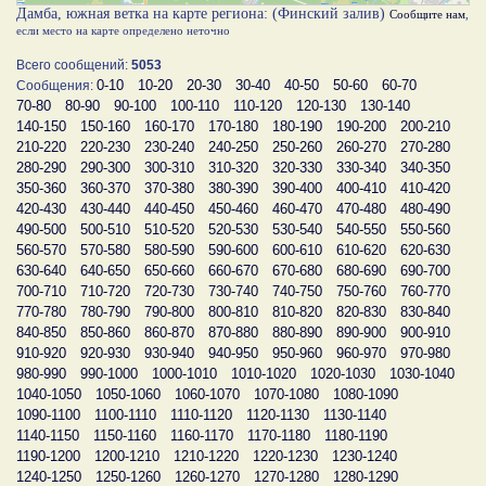
Дамба, южная ветка на карте региона: (Финский залив)
Сообщите нам
,
если место на карте определено неточно
Всего сообщений:
5053
0-10
10-20
20-30
30-40
40-50
50-60
60-70
Сообщения:
70-80
80-90
90-100
100-110
110-120
120-130
130-140
140-150
150-160
160-170
170-180
180-190
190-200
200-210
210-220
220-230
230-240
240-250
250-260
260-270
270-280
280-290
290-300
300-310
310-320
320-330
330-340
340-350
350-360
360-370
370-380
380-390
390-400
400-410
410-420
420-430
430-440
440-450
450-460
460-470
470-480
480-490
490-500
500-510
510-520
520-530
530-540
540-550
550-560
560-570
570-580
580-590
590-600
600-610
610-620
620-630
630-640
640-650
650-660
660-670
670-680
680-690
690-700
700-710
710-720
720-730
730-740
740-750
750-760
760-770
770-780
780-790
790-800
800-810
810-820
820-830
830-840
840-850
850-860
860-870
870-880
880-890
890-900
900-910
910-920
920-930
930-940
940-950
950-960
960-970
970-980
980-990
990-1000
1000-1010
1010-1020
1020-1030
1030-1040
1040-1050
1050-1060
1060-1070
1070-1080
1080-1090
1090-1100
1100-1110
1110-1120
1120-1130
1130-1140
1140-1150
1150-1160
1160-1170
1170-1180
1180-1190
1190-1200
1200-1210
1210-1220
1220-1230
1230-1240
1240-1250
1250-1260
1260-1270
1270-1280
1280-1290