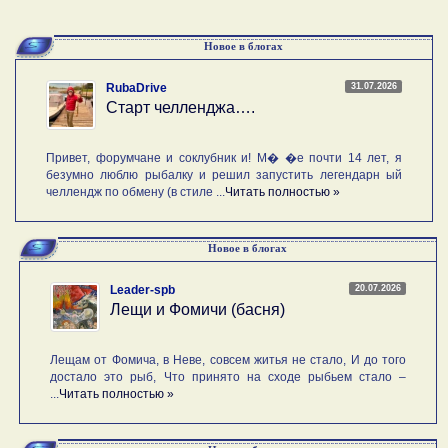
Новое в блогах
31.07.2026
RubaDrive
Старт челленджа….
Привет, форумчане и соклубник и! М� �е почти 14 лет, я
безумно люблю рыбалку и решил запустить легендарн ый
челлендж по обмену (в стиле ...
Читать полностью »
Новое в блогах
20.07.2026
Leader-spb
Лещи и Фомичи (басня)
Лещам от Фомича, в Неве, совсем житья не стало, И до того
достало это рыб, Что принято на сходе рыбьем стало –
...
Читать полностью »