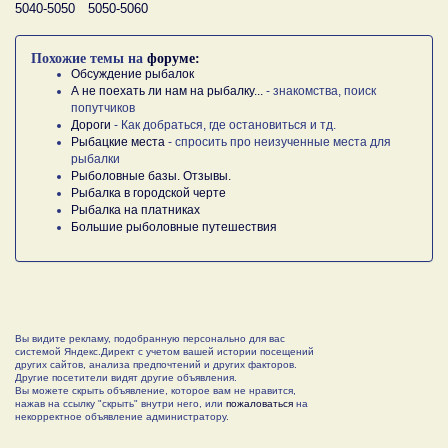
5040-5050
5050-5060
Похожие темы на
форуме:
Обсуждение рыбалок
А не поехать ли нам на рыбалку...
- знакомства, поиск
попутчиков
Дороги
- Как добраться, где остановиться и тд.
Рыбацкие места
- спросить про неизученные места для
рыбалки
Рыболовные базы. Отзывы.
Рыбалка в городской черте
Рыбалка на платниках
Большие рыболовные путешествия
Вы видите рекламу, подобранную персонально для вас
системой Яндекс.Директ с учетом вашей истории посещений
других сайтов, анализа предпочтений и других факторов.
Другие посетители видят другие объявления.
Вы можете скрыть объявление, которое вам не нравится,
нажав на ссылку "скрыть" внутри него, или
пожаловаться
на
некорректное объявление администратору.