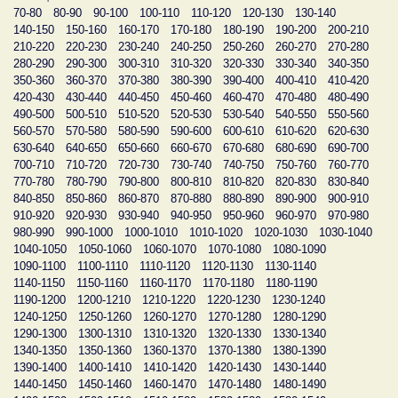
70-80
80-90
90-100
100-110
110-120
120-130
130-140
140-150
150-160
160-170
170-180
180-190
190-200
200-210
210-220
220-230
230-240
240-250
250-260
260-270
270-280
280-290
290-300
300-310
310-320
320-330
330-340
340-350
350-360
360-370
370-380
380-390
390-400
400-410
410-420
420-430
430-440
440-450
450-460
460-470
470-480
480-490
490-500
500-510
510-520
520-530
530-540
540-550
550-560
560-570
570-580
580-590
590-600
600-610
610-620
620-630
630-640
640-650
650-660
660-670
670-680
680-690
690-700
700-710
710-720
720-730
730-740
740-750
750-760
760-770
770-780
780-790
790-800
800-810
810-820
820-830
830-840
840-850
850-860
860-870
870-880
880-890
890-900
900-910
910-920
920-930
930-940
940-950
950-960
960-970
970-980
980-990
990-1000
1000-1010
1010-1020
1020-1030
1030-1040
1040-1050
1050-1060
1060-1070
1070-1080
1080-1090
1090-1100
1100-1110
1110-1120
1120-1130
1130-1140
1140-1150
1150-1160
1160-1170
1170-1180
1180-1190
1190-1200
1200-1210
1210-1220
1220-1230
1230-1240
1240-1250
1250-1260
1260-1270
1270-1280
1280-1290
1290-1300
1300-1310
1310-1320
1320-1330
1330-1340
1340-1350
1350-1360
1360-1370
1370-1380
1380-1390
1390-1400
1400-1410
1410-1420
1420-1430
1430-1440
1440-1450
1450-1460
1460-1470
1470-1480
1480-1490