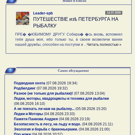
Новое в блогах
14.07.2026
Leader-spb
ПУТЕШЕСТВIE изѣ ПЕТЕРБУРГА НА
РЫБАЛКУ
ПРЕ� �ЮБИМОМУ ДРУГУ. Собира� �сь вновь, вспомнил
тебя душа моя, ибо только ты, в своем возвеличи вании
нашей дружбы, способен на поступки и ...
Читать полностью »
Самое обсуждаемое
Подводная охота
(
07.08.2026 19:34
)
Родбилдинг
(
07.08.2026 19:32
)
Разное (не только для рыбалки)!
(
07.08.2026 13:04
)
Лодки, моторы, квадроциклы и техника для рыбалки
(
06.08.2026 16:10
)
А не поехать ли нам на рыбалку...
(
05.08.2026 15:20
)
Лодки и Моторы
(
04.08.2026 23:33
)
Памяти Панкова Андрея
(
04.08.2026 23:19
)
Безопасность в лесу, на льду и воде.
(
04.08.2026 21:11
)
Экология и борьба с браконьерами.
(
04.08.2026 21:00
)
Про ножи
(
04.08.2026 20:57
)