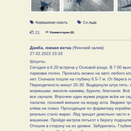
Корюшиная снасть
Со льда
Нравится
21
Комментарии (6)
Дамба, южная ветка
(Финский залив)
27.02.2022 23:33
Шпунты.
Сегодня в 6.20 встреча у Осиовой рощи. В 7.00 вы
парковки полно. Проехать можно на авто любого кла
нет. Сначала пошли на глубину 6.5-7 м. От берега 
Периодичность минут 20-30. Выдернули штук пять- 
мормышки, меняли наживку, бурили, блеснили. Всё 
все скучали. Впрочем один мужик рядом всёж не ску
палатки, похожей внешне на морду кота. Видимо т
клёва не помог. Проходящие по фарватеру корабли,
реально стало жарко. Лёд трещит довольно часто и
машинам. Пройдя метров пятьсот к берегу подошли 
Отошли в сторону на их уровне. Забурились. Глуби