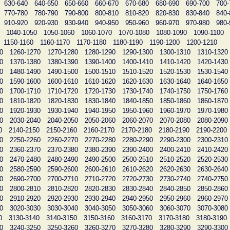
630-640
640-650
650-660
660-670
670-680
680-690
690-700
700-
770-780
780-790
790-800
800-810
810-820
820-830
830-840
840-
910-920
920-930
930-940
940-950
950-960
960-970
970-980
980-
1040-1050
1050-1060
1060-1070
1070-1080
1080-1090
1090-1100
1150-1160
1160-1170
1170-1180
1180-1190
1190-1200
1200-1210
0
1260-1270
1270-1280
1280-1290
1290-1300
1300-1310
1310-1320
0
1370-1380
1380-1390
1390-1400
1400-1410
1410-1420
1420-1430
0
1480-1490
1490-1500
1500-1510
1510-1520
1520-1530
1530-1540
0
1590-1600
1600-1610
1610-1620
1620-1630
1630-1640
1640-1650
0
1700-1710
1710-1720
1720-1730
1730-1740
1740-1750
1750-1760
0
1810-1820
1820-1830
1830-1840
1840-1850
1850-1860
1860-1870
0
1920-1930
1930-1940
1940-1950
1950-1960
1960-1970
1970-1980
0
2030-2040
2040-2050
2050-2060
2060-2070
2070-2080
2080-2090
0
2140-2150
2150-2160
2160-2170
2170-2180
2180-2190
2190-2200
0
2250-2260
2260-2270
2270-2280
2280-2290
2290-2300
2300-2310
0
2360-2370
2370-2380
2380-2390
2390-2400
2400-2410
2410-2420
0
2470-2480
2480-2490
2490-2500
2500-2510
2510-2520
2520-2530
0
2580-2590
2590-2600
2600-2610
2610-2620
2620-2630
2630-2640
0
2690-2700
2700-2710
2710-2720
2720-2730
2730-2740
2740-2750
0
2800-2810
2810-2820
2820-2830
2830-2840
2840-2850
2850-2860
0
2910-2920
2920-2930
2930-2940
2940-2950
2950-2960
2960-2970
0
3020-3030
3030-3040
3040-3050
3050-3060
3060-3070
3070-3080
0
3130-3140
3140-3150
3150-3160
3160-3170
3170-3180
3180-3190
0
3240-3250
3250-3260
3260-3270
3270-3280
3280-3290
3290-3300