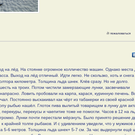
пожаловаться
ход на лёд. На стоянке огромное колличество машин. Однако места
сса. Выход на лёд отличный. Идти легко. Не скользко, хоть и снега
полтора километра. Толщина льда шнек. Клёв сразу. Но не долго.
шесть на троих. Потом чистили замерзающие лунки, засвечивали
напрасно. Ловить пробовали на карпа, карася, куринную печень. В
чал. Постоянно выскакивал как чёрт из табакерки из своей красной
ропу рыбью нашёл. Глоток пива вылитый товарищем в лунку для ак
 перекуры, перекусы и чаепитие тоже не помогли. Часов в 12 на ль
 громко. Лунки почти перестали мёрзнуть. Было принято решение дв
к крайней толпе рыбаков. И с удивлением увидели, что у мужиков 
на 5-6 метров. Толщина льда шнек+ 5-7 см. За час выдернули ещё 