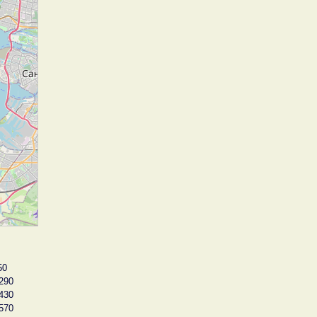
50
290
430
570