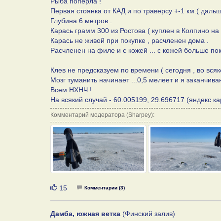
Рыба поперла !
Первая стоянка от КАД и по траверсу +-1 км.( дальш
Глубина 6 метров .
Карась грамм 300 из Ростова ( куплен в Колпино на 
Карась не живой при покупке , расчленен дома .
Расчленен на филе и с кожей ... с кожей больше пок
Клев не предсказуем по времени ( сегодня , во всяко
Мозг туманить начинает ...0,5 мелеет и я заканчива
Всем НХНЧ !
На всякий случай - 60.005199, 29.696717 (яндекс кар
Комментарий модератора (Sharpey):
Нравится
15
Комментарии (3)
Дамба, южная ветка
(Финский залив)