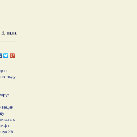
IIIaIIIa
 для
 на льду
округ
тивации
ду
игать к
лифт.
штук 25