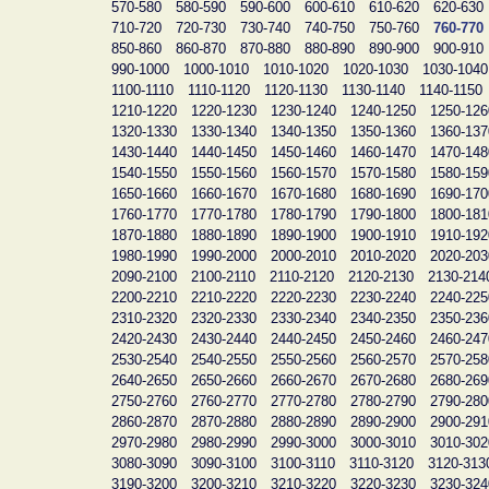
570-580
580-590
590-600
600-610
610-620
620-630
710-720
720-730
730-740
740-750
750-760
760-770
850-860
860-870
870-880
880-890
890-900
900-910
990-1000
1000-1010
1010-1020
1020-1030
1030-1040
1100-1110
1110-1120
1120-1130
1130-1140
1140-1150
1210-1220
1220-1230
1230-1240
1240-1250
1250-126
1320-1330
1330-1340
1340-1350
1350-1360
1360-137
1430-1440
1440-1450
1450-1460
1460-1470
1470-148
1540-1550
1550-1560
1560-1570
1570-1580
1580-159
1650-1660
1660-1670
1670-1680
1680-1690
1690-170
1760-1770
1770-1780
1780-1790
1790-1800
1800-181
1870-1880
1880-1890
1890-1900
1900-1910
1910-192
1980-1990
1990-2000
2000-2010
2010-2020
2020-203
2090-2100
2100-2110
2110-2120
2120-2130
2130-214
2200-2210
2210-2220
2220-2230
2230-2240
2240-225
2310-2320
2320-2330
2330-2340
2340-2350
2350-236
2420-2430
2430-2440
2440-2450
2450-2460
2460-247
2530-2540
2540-2550
2550-2560
2560-2570
2570-258
2640-2650
2650-2660
2660-2670
2670-2680
2680-269
2750-2760
2760-2770
2770-2780
2780-2790
2790-280
2860-2870
2870-2880
2880-2890
2890-2900
2900-291
2970-2980
2980-2990
2990-3000
3000-3010
3010-302
3080-3090
3090-3100
3100-3110
3110-3120
3120-313
3190-3200
3200-3210
3210-3220
3220-3230
3230-324