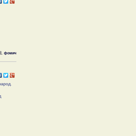
фомич
народ.
д