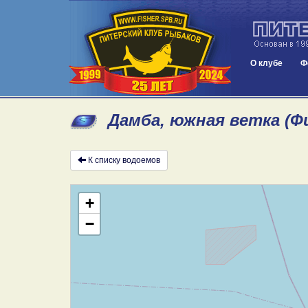
О клубе
Ф
Дамба, южная ветка (Ф
К списку водоемов
+
−