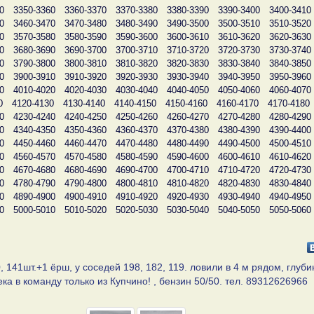
0
3350-3360
3360-3370
3370-3380
3380-3390
3390-3400
3400-3410
0
3460-3470
3470-3480
3480-3490
3490-3500
3500-3510
3510-3520
0
3570-3580
3580-3590
3590-3600
3600-3610
3610-3620
3620-3630
0
3680-3690
3690-3700
3700-3710
3710-3720
3720-3730
3730-3740
0
3790-3800
3800-3810
3810-3820
3820-3830
3830-3840
3840-3850
0
3900-3910
3910-3920
3920-3930
3930-3940
3940-3950
3950-3960
0
4010-4020
4020-4030
4030-4040
4040-4050
4050-4060
4060-4070
0
4120-4130
4130-4140
4140-4150
4150-4160
4160-4170
4170-4180
0
4230-4240
4240-4250
4250-4260
4260-4270
4270-4280
4280-4290
0
4340-4350
4350-4360
4360-4370
4370-4380
4380-4390
4390-4400
0
4450-4460
4460-4470
4470-4480
4480-4490
4490-4500
4500-4510
0
4560-4570
4570-4580
4580-4590
4590-4600
4600-4610
4610-4620
0
4670-4680
4680-4690
4690-4700
4700-4710
4710-4720
4720-4730
0
4780-4790
4790-4800
4800-4810
4810-4820
4820-4830
4830-4840
0
4890-4900
4900-4910
4910-4920
4920-4930
4930-4940
4940-4950
0
5000-5010
5010-5020
5020-5030
5030-5040
5040-5050
5050-5060
, 141шт.+1 ёрш, у соседей 198, 182, 119. ловили в 4 м рядом, глуби
ека в команду только из Купчино! , бензин 50/50. тел. 89312626966