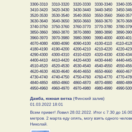
3300-3310
3310-3320
3320-3330
3330-3340
3340-335
3410-3420
3420-3430
3430-3440
3440-3450
3450-346
3520-3530
3530-3540
3540-3550
3550-3560
3560-357
3630-3640
3640-3650
3650-3660
3660-3670
3670-368
3740-3750
3750-3760
3760-3770
3770-3780
3780-379
3850-3860
3860-3870
3870-3880
3880-3890
3890-390
3960-3970
3970-3980
3980-3990
3990-4000
4000-401
4070-4080
4080-4090
4090-4100
4100-4110
4110-412
4180-4190
4190-4200
4200-4210
4210-4220
4220-423
4290-4300
4300-4310
4310-4320
4320-4330
4330-434
4400-4410
4410-4420
4420-4430
4430-4440
4440-445
4510-4520
4520-4530
4530-4540
4540-4550
4550-456
4620-4630
4630-4640
4640-4650
4650-4660
4660-467
4730-4740
4740-4750
4750-4760
4760-4770
4770-478
4840-4850
4850-4860
4860-4870
4870-4880
4880-489
4950-4960
4960-4970
4970-4980
4980-4990
4990-500
Дамба, южная ветка
(Финский залив)
01.03.2022 18:01
Всем привет! Ловил 28.02.2022. Итог с 7.30 до 16.00
метров. 2 марта еду опять, могу взять одного челов
Николай.