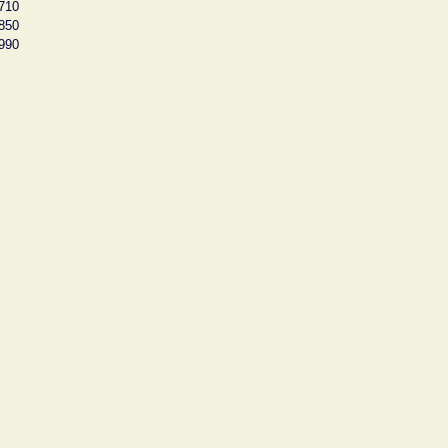
710
850
990