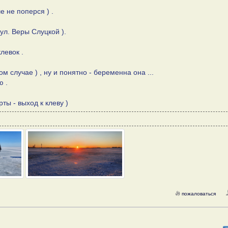
е не поперся ) .
ул. Веры Слуцкой ).
левок .
м случае ) , ну и понятно - беременна она ...
ю .
ты - выход к клеву )
пожаловаться