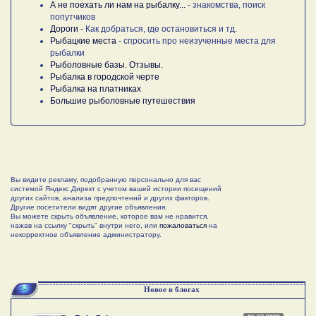
А не поехать ли нам на рыбалку...
- знакомства, поиск
попутчиков
Дороги
- Как добраться, где остановиться и тд.
Рыбацкие места
- спросить про неизученные места для
рыбалки
Рыболовные базы. Отзывы.
Рыбалка в городской черте
Рыбалка на платниках
Большие рыболовные путешествия
Вы видите рекламу, подобранную персонально для вас
системой Яндекс.Директ с учетом вашей истории посещений
других сайтов, анализа предпочтений и других факторов.
Другие посетители видят другие объявления.
Вы можете скрыть объявление, которое вам не нравится,
нажав на ссылку "скрыть" внутри него, или
пожаловаться
на
некорректное объявление администратору.
Новое в блогах