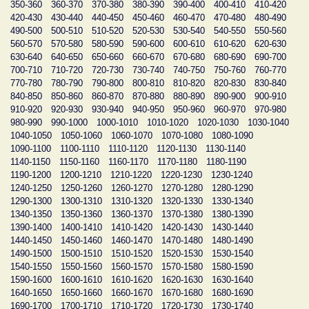
350-360
360-370
370-380
380-390
390-400
400-410
410-420
420-430
430-440
440-450
450-460
460-470
470-480
480-490
490-500
500-510
510-520
520-530
530-540
540-550
550-560
560-570
570-580
580-590
590-600
600-610
610-620
620-630
630-640
640-650
650-660
660-670
670-680
680-690
690-700
700-710
710-720
720-730
730-740
740-750
750-760
760-770
770-780
780-790
790-800
800-810
810-820
820-830
830-840
840-850
850-860
860-870
870-880
880-890
890-900
900-910
910-920
920-930
930-940
940-950
950-960
960-970
970-980
980-990
990-1000
1000-1010
1010-1020
1020-1030
1030-1040
1040-1050
1050-1060
1060-1070
1070-1080
1080-1090
1090-1100
1100-1110
1110-1120
1120-1130
1130-1140
1140-1150
1150-1160
1160-1170
1170-1180
1180-1190
1190-1200
1200-1210
1210-1220
1220-1230
1230-1240
1240-1250
1250-1260
1260-1270
1270-1280
1280-1290
1290-1300
1300-1310
1310-1320
1320-1330
1330-1340
1340-1350
1350-1360
1360-1370
1370-1380
1380-1390
1390-1400
1400-1410
1410-1420
1420-1430
1430-1440
1440-1450
1450-1460
1460-1470
1470-1480
1480-1490
1490-1500
1500-1510
1510-1520
1520-1530
1530-1540
1540-1550
1550-1560
1560-1570
1570-1580
1580-1590
1590-1600
1600-1610
1610-1620
1620-1630
1630-1640
1640-1650
1650-1660
1660-1670
1670-1680
1680-1690
1690-1700
1700-1710
1710-1720
1720-1730
1730-1740