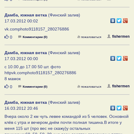
Дамба, южная ветка
(Финский залив)
17.03.2012 00:02
vk.comphoto9118157_280276886
Нравится
fishermen
0
Комментарии (0)
пожаловаться
Дамба, южная ветка
(Финский залив)
17.03.2012 00:00
c 10.00 до 17.00 50 шт. фото
httpvk.comphoto9118157_280276886
8 мамок
Нравится
fishermen
0
Комментарии (0)
пожаловаться
Дамба, южная ветка
(Финский залив)
16.03.2012 20:46
Вчера около 2 км чуть левее командой из 5 человек. Основной
клёв с утра и вечером,днём почти полная тишина.В итоге у
меня 115 шт (про вес не скажу)у остальных