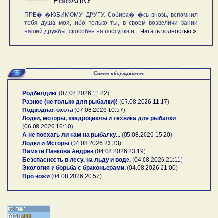
РЫБАЛКУ
ПРЕ� �ЮБИМОМУ ДРУГУ. Собира� �сь вновь, вспомнил
тебя душа моя, ибо только ты, в своем возвеличи вании
нашей дружбы, способен на поступки и ...
Читать полностью »
Самое обсуждаемое
Родбилдинг
(
07.08.2026 11:22
)
Разное (не только для рыбалки)!
(
07.08.2026 11:17
)
Подводная охота
(
07.08.2026 10:57
)
Лодки, моторы, квадроциклы и техника для рыбалки
(
06.08.2026 16:10
)
А не поехать ли нам на рыбалку...
(
05.08.2026 15:20
)
Лодки и Моторы
(
04.08.2026 23:33
)
Памяти Панкова Андрея
(
04.08.2026 23:19
)
Безопасность в лесу, на льду и воде.
(
04.08.2026 21:11
)
Экология и борьба с браконьерами.
(
04.08.2026 21:00
)
Про ножи
(
04.08.2026 20:57
)