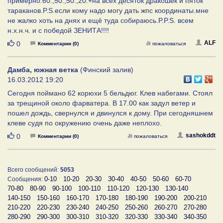
примерно:60.,50.,50.,20.+на всех десяток дракошек и пяток
тараканов.P.S.если кому надо могу дать жпс координаты.мне
не жалко хоть на днях и ещё туда собираюсь.P.P.S. всем
н.х.н.ч. и с победой ЗЕНИТА!!!!
Нравится
ALF
0
Комментарии (0)
пожаловаться
Дамба, южная ветка
(Финский залив)
16.03.2012 19:20
Сегодня поймано 62 корюхи 5 бельдюг. Клев набегами. Стоял
за трещиной около фарватера. В 17.00 как задул ветер и
пошел дождь, свернулся и двинулся к дому. При сегодняшнем
клеве судя по окружению очень даже неплохо.
Нравится
sashokddt
0
Комментарии (0)
пожаловаться
Всего сообщений:
5053
0-10
10-20
20-30
30-40
40-50
50-60
60-70
Сообщения:
70-80
80-90
90-100
100-110
110-120
120-130
130-140
140-150
150-160
160-170
170-180
180-190
190-200
200-210
210-220
220-230
230-240
240-250
250-260
260-270
270-280
280-290
290-300
300-310
310-320
320-330
330-340
340-350