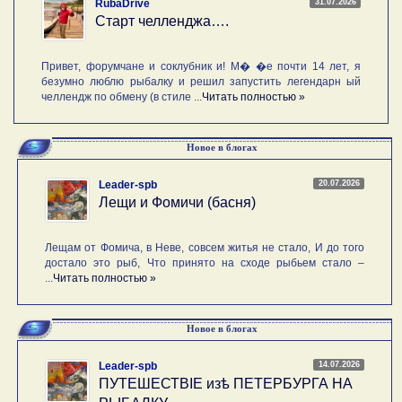
31.07.2026
RubaDrive
Старт челленджа….
Привет, форумчане и соклубник и! М� �е почти 14 лет, я
безумно люблю рыбалку и решил запустить легендарн ый
челлендж по обмену (в стиле ...
Читать полностью »
Новое в блогах
20.07.2026
Leader-spb
Лещи и Фомичи (басня)
Лещам от Фомича, в Неве, совсем житья не стало, И до того
достало это рыб, Что принято на сходе рыбьем стало –
...
Читать полностью »
Новое в блогах
14.07.2026
Leader-spb
ПУТЕШЕСТВIE изѣ ПЕТЕРБУРГА НА