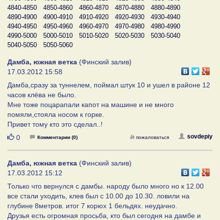
4840-4850
4850-4860
4860-4870
4870-4880
4880-4890
4890-4900
4900-4910
4910-4920
4920-4930
4930-4940
4940-4950
4950-4960
4960-4970
4970-4980
4980-4990
4990-5000
5000-5010
5010-5020
5020-5030
5030-5040
5040-5050
5050-5060
Дамба, южная ветка
(Финский залив)
17.03.2012 15:58
Дамба,сразу за туннелем, поймал штук 10 и ушел в районе 12
часов клёва не было.
Мне тоже поцарапали капот на машине и не много
помяли,стояла носом к горке.
Привет тому кто это сделал..!
Нравится
sovdepiy
0
Комментарии (0)
пожаловаться
Дамба, южная ветка
(Финский залив)
17.03.2012 15:12
Только что вернулся с дамбы. народу было много но к 12.00
все стали уходить, клев был с 10.00 до 10.30. ловили на
глубине 8метров. итог 7 корюх 1 бельдях. неудачно.
Друзья есть огромная просьба, кто был сегодня на дамбе и