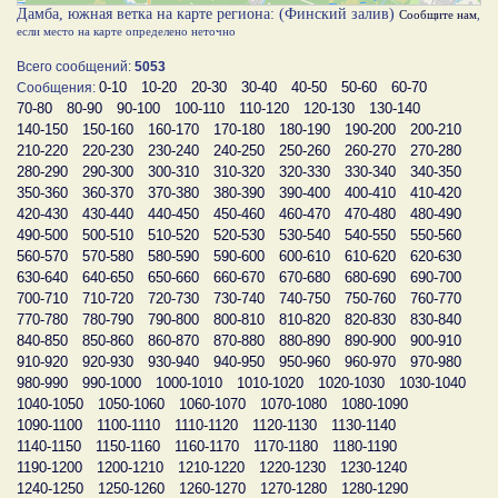
Дамба, южная ветка на карте региона: (Финский залив)
Сообщите нам
,
если место на карте определено неточно
Всего сообщений:
5053
0-10
10-20
20-30
30-40
40-50
50-60
60-70
Сообщения:
70-80
80-90
90-100
100-110
110-120
120-130
130-140
140-150
150-160
160-170
170-180
180-190
190-200
200-210
210-220
220-230
230-240
240-250
250-260
260-270
270-280
280-290
290-300
300-310
310-320
320-330
330-340
340-350
350-360
360-370
370-380
380-390
390-400
400-410
410-420
420-430
430-440
440-450
450-460
460-470
470-480
480-490
490-500
500-510
510-520
520-530
530-540
540-550
550-560
560-570
570-580
580-590
590-600
600-610
610-620
620-630
630-640
640-650
650-660
660-670
670-680
680-690
690-700
700-710
710-720
720-730
730-740
740-750
750-760
760-770
770-780
780-790
790-800
800-810
810-820
820-830
830-840
840-850
850-860
860-870
870-880
880-890
890-900
900-910
910-920
920-930
930-940
940-950
950-960
960-970
970-980
980-990
990-1000
1000-1010
1010-1020
1020-1030
1030-1040
1040-1050
1050-1060
1060-1070
1070-1080
1080-1090
1090-1100
1100-1110
1110-1120
1120-1130
1130-1140
1140-1150
1150-1160
1160-1170
1170-1180
1180-1190
1190-1200
1200-1210
1210-1220
1220-1230
1230-1240
1240-1250
1250-1260
1260-1270
1270-1280
1280-1290