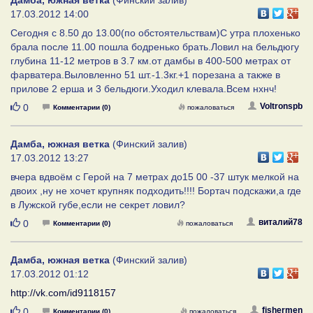
17.03.2012 14:00
Сегодня с 8.50 до 13.00(по обстоятельствам)С утра плохенько
брала после 11.00 пошла бодренько брать.Ловил на бельдюгу
глубина 11-12 метров в 3.7 км.от дамбы в 400-500 метрах от
фарватера.Выловленно 51 шт.-1.3кг.+1 порезана а также в
прилове 2 ерша и 3 бельдюги.Уходил клевала.Всем нхнч!
Нравится
Voltronspb
0
Комментарии (0)
пожаловаться
Дамба, южная ветка
(Финский залив)
17.03.2012 13:27
вчера вдвоём с Герой на 7 метрах до15 00 -37 штук мелкой на
двоих ,ну не хочет крупняк подходить!!!! Бортач подскажи,а где
в Лужской губе,если не секрет ловил?
Нравится
виталий78
0
Комментарии (0)
пожаловаться
Дамба, южная ветка
(Финский залив)
17.03.2012 01:12
http://vk.com/id9118157
Нравится
fishermen
0
Комментарии (0)
пожаловаться