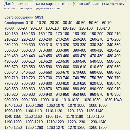
Дамба, южная ветка на карте региона: (Финский залив)
Сообщите нам
,
если место на карте определено неточно
Всего сообщений:
5053
0-10
10-20
20-30
30-40
40-50
50-60
60-70
Сообщения:
70-80
80-90
90-100
100-110
110-120
120-130
130-140
140-150
150-160
160-170
170-180
180-190
190-200
200-210
210-220
220-230
230-240
240-250
250-260
260-270
270-280
280-290
290-300
300-310
310-320
320-330
330-340
340-350
350-360
360-370
370-380
380-390
390-400
400-410
410-420
420-430
430-440
440-450
450-460
460-470
470-480
480-490
490-500
500-510
510-520
520-530
530-540
540-550
550-560
560-570
570-580
580-590
590-600
600-610
610-620
620-630
630-640
640-650
650-660
660-670
670-680
680-690
690-700
700-710
710-720
720-730
730-740
740-750
750-760
760-770
770-780
780-790
790-800
800-810
810-820
820-830
830-840
840-850
850-860
860-870
870-880
880-890
890-900
900-910
910-920
920-930
930-940
940-950
950-960
960-970
970-980
980-990
990-1000
1000-1010
1010-1020
1020-1030
1030-1040
1040-1050
1050-1060
1060-1070
1070-1080
1080-1090
1090-1100
1100-1110
1110-1120
1120-1130
1130-1140
1140-1150
1150-1160
1160-1170
1170-1180
1180-1190
1190-1200
1200-1210
1210-1220
1220-1230
1230-1240
1240-1250
1250-1260
1260-1270
1270-1280
1280-1290