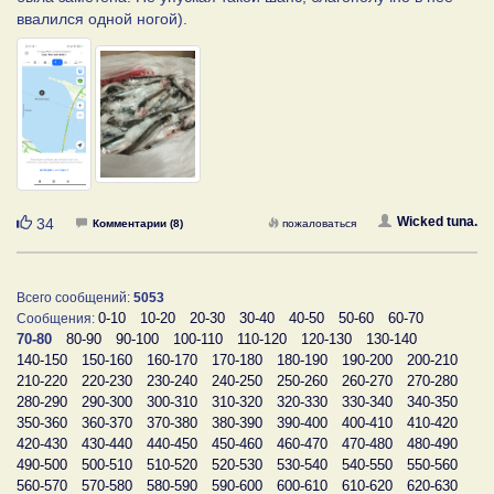
ввалился одной ногой).
Нравится
Wicked tuna.
34
Комментарии (8)
пожаловаться
Всего сообщений:
5053
0-10
10-20
20-30
30-40
40-50
50-60
60-70
Сообщения:
70-80
80-90
90-100
100-110
110-120
120-130
130-140
140-150
150-160
160-170
170-180
180-190
190-200
200-210
210-220
220-230
230-240
240-250
250-260
260-270
270-280
280-290
290-300
300-310
310-320
320-330
330-340
340-350
350-360
360-370
370-380
380-390
390-400
400-410
410-420
420-430
430-440
440-450
450-460
460-470
470-480
480-490
490-500
500-510
510-520
520-530
530-540
540-550
550-560
560-570
570-580
580-590
590-600
600-610
610-620
620-630