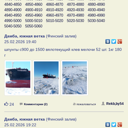
4840-4850
4850-4860
4860-4870
4870-4880
4880-4890
4890-4900
4900-4910
4910-4920
4920-4930
4930-4940
4940-4950
4950-4960
4960-4970
4970-4980
4980-4990
4990-5000
5000-5010
5010-5020
5020-5030
5030-5040
5040-5050
5050-5060
Дамба, южная ветка
(Финский залив)
25.02.2026 19:40
шпунты с900 до 1500 вялотекущий клев мелочи 52 шт. 1кг 180
г
Нравится
Rekb,by54
24
Комментарии (2)
пожаловаться
Дамба, южная ветка
(Финский залив)
25.02.2026 19:22