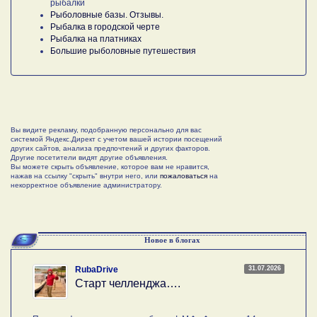
рыбалки
Рыболовные базы. Отзывы.
Рыбалка в городской черте
Рыбалка на платниках
Большие рыболовные путешествия
Вы видите рекламу, подобранную персонально для вас
системой Яндекс.Директ с учетом вашей истории посещений
других сайтов, анализа предпочтений и других факторов.
Другие посетители видят другие объявления.
Вы можете скрыть объявление, которое вам не нравится,
нажав на ссылку "скрыть" внутри него, или
пожаловаться
на
некорректное объявление администратору.
Новое в блогах
31.07.2026
RubaDrive
Старт челленджа….