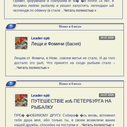
Привет, форумчане и соклубник и! М� �е почти 14 лет, я
безумно люблю рыбалку и решил запустить легендарн ый
челлендж по обмену (в стиле ...
Читать полностью »
Новое в блогах
20.07.2026
Leader-spb
Лещи и Фомичи (басня)
Лещам от Фомича, в Неве, совсем житья не стало, И до того
достало это рыб, Что принято на сходе рыбьем стало –
...
Читать полностью »
Новое в блогах
14.07.2026
Leader-spb
ПУТЕШЕСТВIE изѣ ПЕТЕРБУРГА НА
РЫБАЛКУ
ПРЕ� �ЮБИМОМУ ДРУГУ. Собира� �сь вновь, вспомнил
тебя душа моя, ибо только ты, в своем возвеличи вании
нашей дружбы, способен на поступки и ...
Читать полностью »