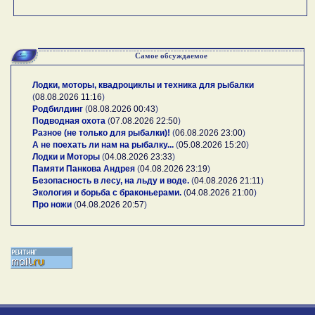
Самое обсуждаемое
Лодки, моторы, квадроциклы и техника для рыбалки
(
08.08.2026 11:16
)
Родбилдинг
(
08.08.2026 00:43
)
Подводная охота
(
07.08.2026 22:50
)
Разное (не только для рыбалки)!
(
06.08.2026 23:00
)
А не поехать ли нам на рыбалку...
(
05.08.2026 15:20
)
Лодки и Моторы
(
04.08.2026 23:33
)
Памяти Панкова Андрея
(
04.08.2026 23:19
)
Безопасность в лесу, на льду и воде.
(
04.08.2026 21:11
)
Экология и борьба с браконьерами.
(
04.08.2026 21:00
)
Про ножи
(
04.08.2026 20:57
)