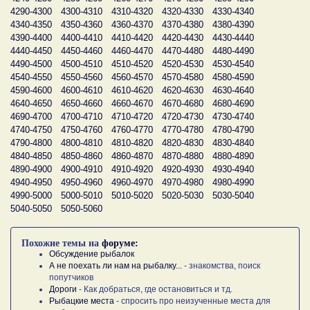
4290-4300
4300-4310
4310-4320
4320-4330
4330-4340
4340-4350
4350-4360
4360-4370
4370-4380
4380-4390
4390-4400
4400-4410
4410-4420
4420-4430
4430-4440
4440-4450
4450-4460
4460-4470
4470-4480
4480-4490
4490-4500
4500-4510
4510-4520
4520-4530
4530-4540
4540-4550
4550-4560
4560-4570
4570-4580
4580-4590
4590-4600
4600-4610
4610-4620
4620-4630
4630-4640
4640-4650
4650-4660
4660-4670
4670-4680
4680-4690
4690-4700
4700-4710
4710-4720
4720-4730
4730-4740
4740-4750
4750-4760
4760-4770
4770-4780
4780-4790
4790-4800
4800-4810
4810-4820
4820-4830
4830-4840
4840-4850
4850-4860
4860-4870
4870-4880
4880-4890
4890-4900
4900-4910
4910-4920
4920-4930
4930-4940
4940-4950
4950-4960
4960-4970
4970-4980
4980-4990
4990-5000
5000-5010
5010-5020
5020-5030
5030-5040
5040-5050
5050-5060
Похожие темы на
форуме:
Обсуждение рыбалок
А не поехать ли нам на рыбалку...
- знакомства, поиск
попутчиков
Дороги
- Как добраться, где остановиться и тд.
Рыбацкие места
- спросить про неизученные места для