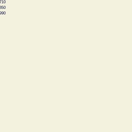
710
850
990