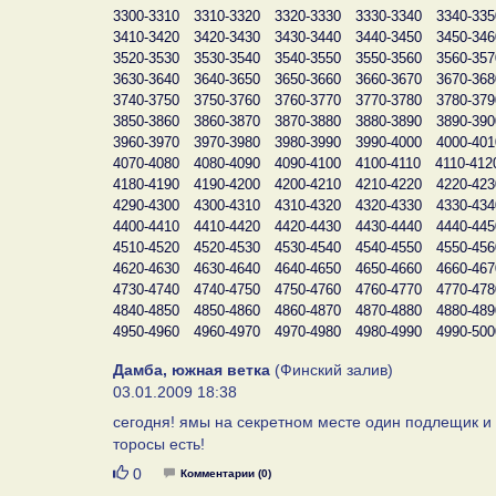
3300-3310
3310-3320
3320-3330
3330-3340
3340-335
3410-3420
3420-3430
3430-3440
3440-3450
3450-346
3520-3530
3530-3540
3540-3550
3550-3560
3560-357
3630-3640
3640-3650
3650-3660
3660-3670
3670-368
3740-3750
3750-3760
3760-3770
3770-3780
3780-379
3850-3860
3860-3870
3870-3880
3880-3890
3890-390
3960-3970
3970-3980
3980-3990
3990-4000
4000-401
4070-4080
4080-4090
4090-4100
4100-4110
4110-412
4180-4190
4190-4200
4200-4210
4210-4220
4220-423
4290-4300
4300-4310
4310-4320
4320-4330
4330-434
4400-4410
4410-4420
4420-4430
4430-4440
4440-445
4510-4520
4520-4530
4530-4540
4540-4550
4550-456
4620-4630
4630-4640
4640-4650
4650-4660
4660-467
4730-4740
4740-4750
4750-4760
4760-4770
4770-478
4840-4850
4850-4860
4860-4870
4870-4880
4880-489
4950-4960
4960-4970
4970-4980
4980-4990
4990-500
Дамба, южная ветка
(Финский залив)
03.01.2009 18:38
сегодня! ямы на секретном месте один подлещик и с
торосы есть!
Нравится
0
Комментарии (0)