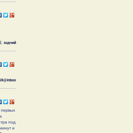
зодчий
59@inbox
у первых
а
етра под
минут и