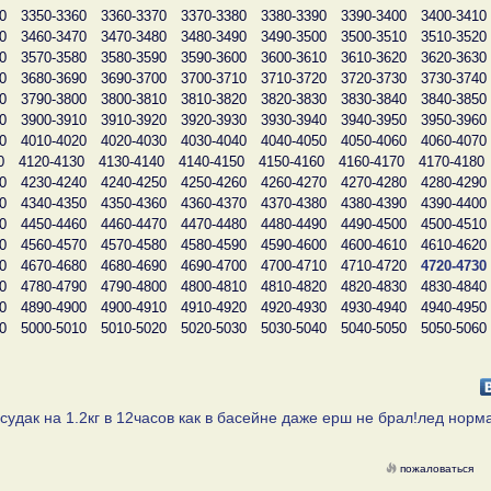
0
3350-3360
3360-3370
3370-3380
3380-3390
3390-3400
3400-3410
0
3460-3470
3470-3480
3480-3490
3490-3500
3500-3510
3510-3520
0
3570-3580
3580-3590
3590-3600
3600-3610
3610-3620
3620-3630
0
3680-3690
3690-3700
3700-3710
3710-3720
3720-3730
3730-3740
0
3790-3800
3800-3810
3810-3820
3820-3830
3830-3840
3840-3850
0
3900-3910
3910-3920
3920-3930
3930-3940
3940-3950
3950-3960
0
4010-4020
4020-4030
4030-4040
4040-4050
4050-4060
4060-4070
0
4120-4130
4130-4140
4140-4150
4150-4160
4160-4170
4170-4180
0
4230-4240
4240-4250
4250-4260
4260-4270
4270-4280
4280-4290
0
4340-4350
4350-4360
4360-4370
4370-4380
4380-4390
4390-4400
0
4450-4460
4460-4470
4470-4480
4480-4490
4490-4500
4500-4510
0
4560-4570
4570-4580
4580-4590
4590-4600
4600-4610
4610-4620
0
4670-4680
4680-4690
4690-4700
4700-4710
4710-4720
4720-4730
0
4780-4790
4790-4800
4800-4810
4810-4820
4820-4830
4830-4840
0
4890-4900
4900-4910
4910-4920
4920-4930
4930-4940
4940-4950
0
5000-5010
5010-5020
5020-5030
5030-5040
5040-5050
5050-5060
удак на 1.2кг в 12часов как в басейне даже ерш не брал!лед норма
пожаловаться