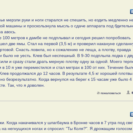
нье мерзли руки и ноги старался не спешить, но ездить медленно н
дной машины и проскользнула мысль о сдаче аппарата под бдительн
а авось.
же 100 метров к дамбе не подплывал и сегодня решил попробовать
шел две ямы. Стал на первой (3,5 м) и проверил накануне сделан
ртовой. Снасть ловила, но к сожалению не леща, а плотву, правда
и было не уесть. Клев был неспешный. В 9-30 подплыла лодка с дв
сили и сразу стали драть мерную плотву одну за одной. Моего тер
 в 10 я уже переместился и стал метрах в 100 от них. Течение был
Клев продолжался до 12 часов. В результате 4,5 кг хорошей плотвы
 но безрезультатно. Когда вернулся на берег к 15 часам уже было 4
е. Так, что я доволен.
пожаловаться
ки. Когда накачивался у шлагбаума в Бронке часов в 7 утра под св
 на негнущихся ногах и спросил: "Ты Коля?". Я дрожащим голосом