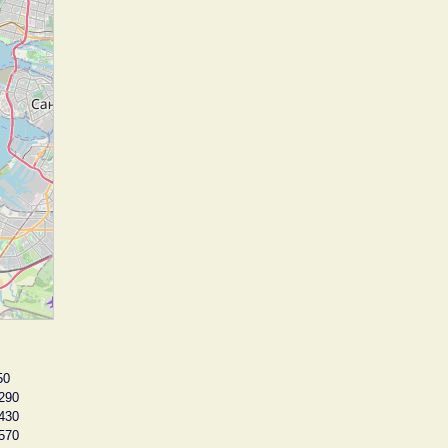
50
290
430
570