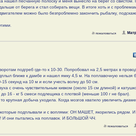
са нашел песчанную полоску и меня вынесло на берег со свистом.
альше от берега и стал собирать вещи. В итоге хоть и с проблема
м двигателем можно было безпроблемно закончить рыбалку, подскаж
угими.
Матр
пожаловаться
воротам подгреб где-то к 10-30. Попробовал на 2,5 метрах в провод
одплыл ближе к дамбе и нашел ямку 4,5 м. На поплавочную нельзя 
-15 секунд на 10 м и если учесть волну до 50 см.
уха с очень чувствительным кивком (около 15 см длиной) и катушк
и до 16 - кг 5 смеси подлещика с плотвой (меньше 100 г не брал).
, то крупная добыча уходила. Когда мозгов хватило увеличить диам
которые подплывали и с воплями: ОН МАШЕТ, якорились рядом. И
!!! И они пытались на поплавок. И БОЛЬШОЙ ЧЧ.
пожаловаться