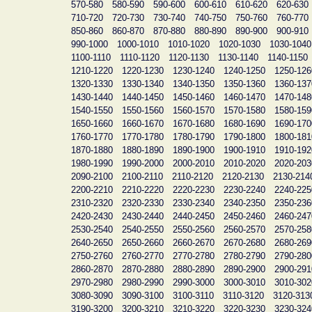
570-580
580-590
590-600
600-610
610-620
620-630
710-720
720-730
730-740
740-750
750-760
760-770
850-860
860-870
870-880
880-890
890-900
900-910
990-1000
1000-1010
1010-1020
1020-1030
1030-1040
1100-1110
1110-1120
1120-1130
1130-1140
1140-1150
1210-1220
1220-1230
1230-1240
1240-1250
1250-126
1320-1330
1330-1340
1340-1350
1350-1360
1360-137
1430-1440
1440-1450
1450-1460
1460-1470
1470-148
1540-1550
1550-1560
1560-1570
1570-1580
1580-159
1650-1660
1660-1670
1670-1680
1680-1690
1690-170
1760-1770
1770-1780
1780-1790
1790-1800
1800-181
1870-1880
1880-1890
1890-1900
1900-1910
1910-192
1980-1990
1990-2000
2000-2010
2010-2020
2020-203
2090-2100
2100-2110
2110-2120
2120-2130
2130-214
2200-2210
2210-2220
2220-2230
2230-2240
2240-225
2310-2320
2320-2330
2330-2340
2340-2350
2350-236
2420-2430
2430-2440
2440-2450
2450-2460
2460-247
2530-2540
2540-2550
2550-2560
2560-2570
2570-258
2640-2650
2650-2660
2660-2670
2670-2680
2680-269
2750-2760
2760-2770
2770-2780
2780-2790
2790-280
2860-2870
2870-2880
2880-2890
2890-2900
2900-291
2970-2980
2980-2990
2990-3000
3000-3010
3010-302
3080-3090
3090-3100
3100-3110
3110-3120
3120-313
3190-3200
3200-3210
3210-3220
3220-3230
3230-324