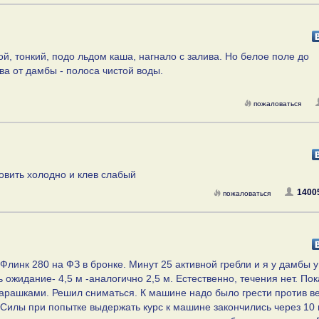
ой, тонкий, подо льдом каша, нагнало с залива. Но белое поле до
ва от дамбы - полоса чистой воды.
пожаловаться
ловить холодно и клев слабый
1400
пожаловаться
Флинк 280 на ФЗ в бронке. Минут 25 активной гребли и я у дамбы 
 ожидание- 4,5 м -аналогично 2,5 м. Естественно, течения нет. Пок
барашками. Решил сниматься. К машине надо было грести против в
. Силы при попытке выдержать курс к машине закончились через 10 