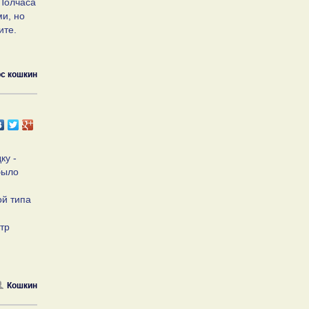
 Полчаса
ми, но
ите.
с кошкин
ку -
было
ой типа
етр
Кошкин