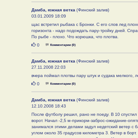
Дамба, южная ветка
(Финский залив)
03.01.2009 18:09
щас встретил рыбака с Бронки. С его слов лед плох
горизонта - надо подождать пару-тройку дней. Спра
По рыбе - плохо. Что корюшка, что плотва.
Нравится
0
Комментарии (0)
Дамба, южная ветка
(Финский залив)
27.11.2008 22:03
вчера поймал плотвы пару штук и судака мелкого, 
Нравится
0
Комментарии (0)
Дамба, южная ветка
(Финский залив)
12.10.2008 18:43
После футболу решил, рано не поеду. В 10 спустил 
ворот. Начал -2,5 м-прикорм-заброс-ожидание-опять
занимался этими делами задул недетский ветер с 
углом около 35 градусов километра 3. Ветер в борт