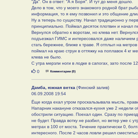
"Да". Он в ответ: "А я Боря". И тут до меня дошло.
Дело в том, что у моего знакомого родной брат ры
информация, то я ему позвонил и это общение длил
Ну а теперь по существу. Начал традиционно у пер
принципиально. Поймал десяток плотвин и начал п
Вернулся обратно к воротам, но клева нет. Вернулс
подъезжал ГИМС и интересовался даже наличием ра
стать бережнее, ближе к траве. Я отплыл на метров 
поймал на краю струи в оттяжку на поплавок 4 кг м
клева не было.
С утра мерзли ноги в лодке в сапогах, зато после 12
Нравится
0
Комментарии (0)
Дамба, южная ветка
(Финский залив)
06.09.2008 19:54
Ёще когда ехал утром проскальзывала мысль, прави
Напарник накануне отказался-кухня уже 2 недели о
обострили ситуацию. Поехал один. Сразу по приезд
не будет. Правда вотку не разбил, но ветер уже с у
метрах в 100 от моста. Течение практически 0, болт
интересного. После 2 часов ловли решил сместиться