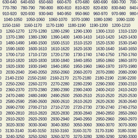
630-640
640-650
650-660
660-670
670-680
680-690
690-700
700-
770-780
780-790
790-800
800-810
810-820
820-830
830-840
840-
910-920
920-930
930-940
940-950
950-960
960-970
970-980
980-
1040-1050
1050-1060
1060-1070
1070-1080
1080-1090
1090-1100
1150-1160
1160-1170
1170-1180
1180-1190
1190-1200
1200-1210
0
1260-1270
1270-1280
1280-1290
1290-1300
1300-1310
1310-1320
0
1370-1380
1380-1390
1390-1400
1400-1410
1410-1420
1420-1430
0
1480-1490
1490-1500
1500-1510
1510-1520
1520-1530
1530-1540
0
1590-1600
1600-1610
1610-1620
1620-1630
1630-1640
1640-1650
0
1700-1710
1710-1720
1720-1730
1730-1740
1740-1750
1750-1760
0
1810-1820
1820-1830
1830-1840
1840-1850
1850-1860
1860-1870
0
1920-1930
1930-1940
1940-1950
1950-1960
1960-1970
1970-1980
0
2030-2040
2040-2050
2050-2060
2060-2070
2070-2080
2080-2090
0
2140-2150
2150-2160
2160-2170
2170-2180
2180-2190
2190-2200
0
2250-2260
2260-2270
2270-2280
2280-2290
2290-2300
2300-2310
0
2360-2370
2370-2380
2380-2390
2390-2400
2400-2410
2410-2420
0
2470-2480
2480-2490
2490-2500
2500-2510
2510-2520
2520-2530
0
2580-2590
2590-2600
2600-2610
2610-2620
2620-2630
2630-2640
0
2690-2700
2700-2710
2710-2720
2720-2730
2730-2740
2740-2750
0
2800-2810
2810-2820
2820-2830
2830-2840
2840-2850
2850-2860
0
2910-2920
2920-2930
2930-2940
2940-2950
2950-2960
2960-2970
0
3020-3030
3030-3040
3040-3050
3050-3060
3060-3070
3070-3080
0
3130-3140
3140-3150
3150-3160
3160-3170
3170-3180
3180-3190
0
3240-3250
3250-3260
3260-3270
3270-3280
3280-3290
3290-3300