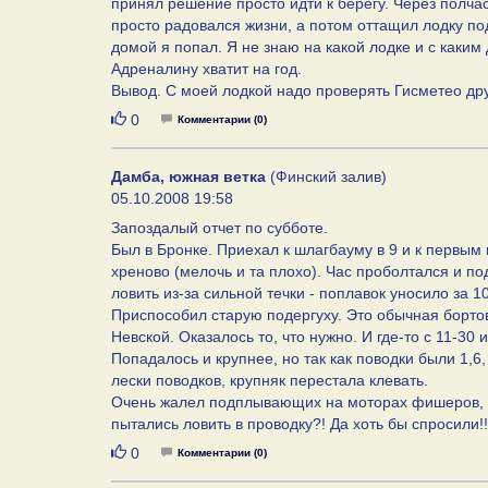
принял решение просто идти к берегу. Через полча
просто радовался жизни, а потом оттащил лодку под
домой я попал. Я не знаю на какой лодке и с каки
Адреналину хватит на год.
Вывод. С моей лодкой надо проверять Гисметео др
Нравится
0
Комментарии (0)
Дамба, южная ветка
(Финский залив)
05.10.2008 19:58
Запоздалый отчет по субботе.
Был в Бронке. Приехал к шлагбауму в 9 и к первым 
хреново (мелочь и та плохо). Час проболтался и п
ловить из-за сильной течки - поплавок уносило за 10
Приспособил старую подергуху. Это обычная бортов
Невской. Оказалось то, что нужно. И где-то с 11-30 
Попадалось и крупнее, но так как поводки были 1,6
лески поводков, крупняк перестала клевать.
Очень жалел подплывающих на моторах фишеров, 
пытались ловить в проводку?! Да хоть бы спросили
Нравится
0
Комментарии (0)