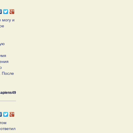
е могу и
ое
ную
умя
пения
о
. После
sapiens49
етом
 ответил