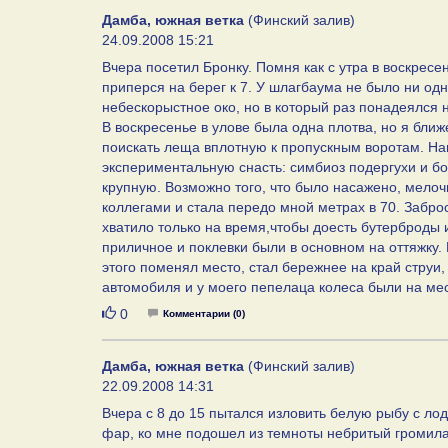
Дамба, южная ветка
(Финский залив)
24.09.2008 15:21
Вчера посетил Бронку. Помня как с утра в воскресе
приперся на берег к 7. У шлагбаума не было ни о
небескорыстное око, но в который раз понадеялся н
В воскресенье в улове была одна плотва, но я бли
поискать леща вплотную к пропускным воротам. На
экспериментальную снасть: симбиоз подергухи и бо
крупную. Возможно того, что было насажено, мелоч
коллегами и стала передо мной метрах в 70. Забро
хватило только на время,чтобы доесть бутерброды и
приличное и поклевки были в основном на оттяжку. 
этого поменял место, стал бережнее на край струи,
автомобиля и у моего пепелаца колеса были на мест
Нравится
0
Комментарии (0)
Дамба, южная ветка
(Финский залив)
22.09.2008 14:31
Вчера с 8 до 15 пытался изловить белую рыбу с лод
фар, ко мне подошел из темноты небритый громила