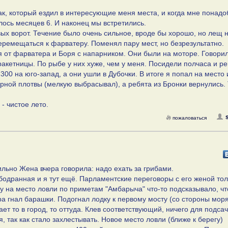
бак, который ездил в интересующие меня места, и когда мне понад
ось месяцев 6. И наконец мы встретились.
вых ворот. Течение было очень сильное, вроде бы хорошо, но лещ 
еремещаться к фарватеру. Поменял пару мест, но безрезультатно.
я от фарватера и Боря с напарником. Они были на моторе. Говорил
кетницы. По рыбе у них хуже, чем у меня. Посидели полчаса и р
300 на юго-запад, а они ушли в Дубочки. В итоге я попал на место 
ерной плотвы (мелкую выбрасывал), а ребята из Бронки вернулись.
 - чистое лето.
пожаловаться
льно Жена вчера говорила: надо ехать за грибами.
бодранная и я тут ещё. Парламентские переговоры с его женой тол
у на место ловли по приметам "Амбарыча" что-то подсказывало, ч
тра гнал барашки. Подогнал лодку к первому мосту (со стороны моря
ает то в город, то оттуда. Клев соответствующий, ничего для подса
, так как стало захлестывать. Новое место ловли (ближе к берегу)