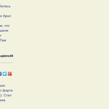
обилась
не брал
и, что
ешили
и
 Там
sapiens49
ько
то фарта
). Стал
чека