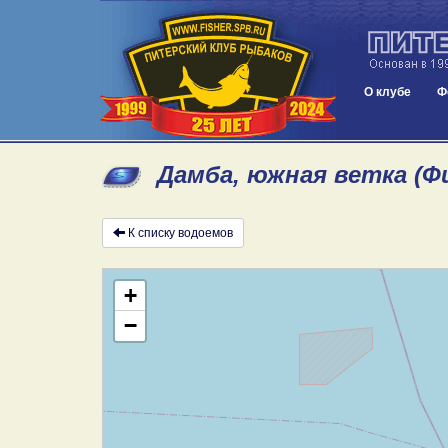
О клубе
Ф
Дамба, южная ветка (Ф
К списку водоемов
+
−