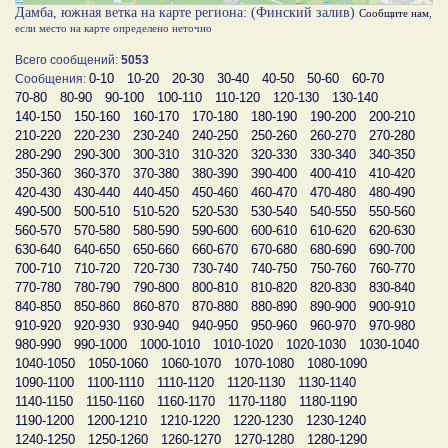
Дамба, южная ветка на карте региона: (Финский залив)
Сообщите нам
,
если место на карте определено неточно
Всего сообщений:
5053
0-10
10-20
20-30
30-40
40-50
50-60
60-70
Сообщения:
70-80
80-90
90-100
100-110
110-120
120-130
130-140
140-150
150-160
160-170
170-180
180-190
190-200
200-210
210-220
220-230
230-240
240-250
250-260
260-270
270-280
280-290
290-300
300-310
310-320
320-330
330-340
340-350
350-360
360-370
370-380
380-390
390-400
400-410
410-420
420-430
430-440
440-450
450-460
460-470
470-480
480-490
490-500
500-510
510-520
520-530
530-540
540-550
550-560
560-570
570-580
580-590
590-600
600-610
610-620
620-630
630-640
640-650
650-660
660-670
670-680
680-690
690-700
700-710
710-720
720-730
730-740
740-750
750-760
760-770
770-780
780-790
790-800
800-810
810-820
820-830
830-840
840-850
850-860
860-870
870-880
880-890
890-900
900-910
910-920
920-930
930-940
940-950
950-960
960-970
970-980
980-990
990-1000
1000-1010
1010-1020
1020-1030
1030-1040
1040-1050
1050-1060
1060-1070
1070-1080
1080-1090
1090-1100
1100-1110
1110-1120
1120-1130
1130-1140
1140-1150
1150-1160
1160-1170
1170-1180
1180-1190
1190-1200
1200-1210
1210-1220
1220-1230
1230-1240
1240-1250
1250-1260
1260-1270
1270-1280
1280-1290