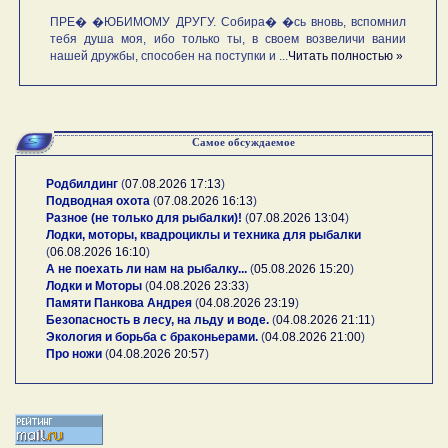
ПРЕ� �ЮБИМОМУ ДРУГУ. Собира� �сь вновь, вспомнил
тебя душа моя, ибо только ты, в своем возвеличи вании
нашей дружбы, способен на поступки и ...
Читать полностью »
Самое обсуждаемое
Родбилдинг
(
07.08.2026 17:13
)
Подводная охота
(
07.08.2026 16:13
)
Разное (не только для рыбалки)!
(
07.08.2026 13:04
)
Лодки, моторы, квадроциклы и техника для рыбалки
(
06.08.2026 16:10
)
А не поехать ли нам на рыбалку...
(
05.08.2026 15:20
)
Лодки и Моторы
(
04.08.2026 23:33
)
Памяти Панкова Андрея
(
04.08.2026 23:19
)
Безопасность в лесу, на льду и воде.
(
04.08.2026 21:11
)
Экология и борьба с браконьерами.
(
04.08.2026 21:00
)
Про ножи
(
04.08.2026 20:57
)