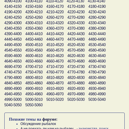
4090-4100
4100-4110
4110-4120
4120-4130
4130-4140
4140-4150
4150-4160
4160-4170
4170-4180
4180-4190
4190-4200
4200-4210
4210-4220
4220-4230
4230-4240
4240-4250
4250-4260
4260-4270
4270-4280
4280-4290
4290-4300
4300-4310
4310-4320
4320-4330
4330-4340
4340-4350
4350-4360
4360-4370
4370-4380
4380-4390
4390-4400
4400-4410
4410-4420
4420-4430
4430-4440
4440-4450
4450-4460
4460-4470
4470-4480
4480-4490
4490-4500
4500-4510
4510-4520
4520-4530
4530-4540
4540-4550
4550-4560
4560-4570
4570-4580
4580-4590
4590-4600
4600-4610
4610-4620
4620-4630
4630-4640
4640-4650
4650-4660
4660-4670
4670-4680
4680-4690
4690-4700
4700-4710
4710-4720
4720-4730
4730-4740
4740-4750
4750-4760
4760-4770
4770-4780
4780-4790
4790-4800
4800-4810
4810-4820
4820-4830
4830-4840
4840-4850
4850-4860
4860-4870
4870-4880
4880-4890
4890-4900
4900-4910
4910-4920
4920-4930
4930-4940
4940-4950
4950-4960
4960-4970
4970-4980
4980-4990
4990-5000
5000-5010
5010-5020
5020-5030
5030-5040
5040-5050
5050-5060
Похожие темы на
форуме:
Обсуждение рыбалок
А не поехать ли нам на рыбалку...
- знакомства, поиск