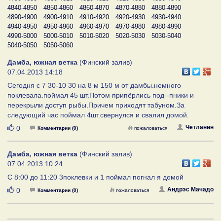
4840-4850
4850-4860
4860-4870
4870-4880
4880-4890
4890-4900
4900-4910
4910-4920
4920-4930
4930-4940
4940-4950
4950-4960
4960-4970
4970-4980
4980-4990
4990-5000
5000-5010
5010-5020
5020-5030
5030-5040
5040-5050
5050-5060
Дамба, южная ветка
(Финский залив)
07.04.2013 14:18
Сегодня с 7 30-10 30 на 8 м 150 м от дамбы.немного
поклевала.поймал 45 шт.Потом припёрлись под--пники и
перекрыли доступ рыбы.Причем приходят табуном.За
следующий час поймал 4шт.свернулся и свалил домой.
Нравится
Четланин
0
Комментарии (0)
пожаловаться
Дамба, южная ветка
(Финский залив)
07.04.2013 10:24
С 8:00 до 11:20 3поклевки и 1 поймал погнал я домой
Нравится
Андрэс Мачадо
0
Комментарии (0)
пожаловаться