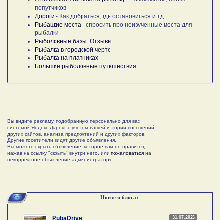
попутчиков
Дороги
- Как добраться, где остановиться и тд.
Рыбацкие места
- спросить про неизученные места для
рыбалки
Рыболовные базы. Отзывы.
Рыбалка в городской черте
Рыбалка на платниках
Большие рыболовные путешествия
Вы видите рекламу, подобранную персонально для вас
системой Яндекс.Директ с учетом вашей истории посещений
других сайтов, анализа предпочтений и других факторов.
Другие посетители видят другие объявления.
Вы можете скрыть объявление, которое вам не нравится,
нажав на ссылку "скрыть" внутри него, или
пожаловаться
на
некорректное объявление администратору.
Новое в блогах
31.07.2026
RubaDrive