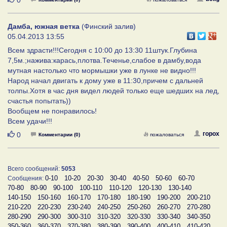
Дамба, южная ветка
(Финский залив)
05.04.2013 13:55
Всем здрасти!!!Сегодня с 10:00 до 13:30 11штук.Глубина
7,5м.;нажива:карась,плотва.Теченье,слабое в дамбу,вода
мутная настолько что мормышки уже в лунке не видно!!!
Народ начал двигать к дому уже в 11:30,причем с дальней
толпы.Хотя в час дня видел людей только еще шедших на лед,
счастья попытать))
Вообщем не понравилось!
Всем удачи!!!
Нравится
горох
0
Комментарии (0)
пожаловаться
Всего сообщений:
5053
0-10
10-20
20-30
30-40
40-50
50-60
60-70
Сообщения:
70-80
80-90
90-100
100-110
110-120
120-130
130-140
140-150
150-160
160-170
170-180
180-190
190-200
200-210
210-220
220-230
230-240
240-250
250-260
260-270
270-280
280-290
290-300
300-310
310-320
320-330
330-340
340-350
350-360
360-370
370-380
380-390
390-400
400-410
410-420