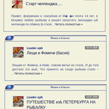
Старт челленджа….
Привет, форумчане и соклубник и! М� �е почти 14 лет, я
безумно люблю рыбалку и решил запустить легендарн ый
челлендж по обмену (в стиле ...
Читать полностью »
Новое в блогах
20.07.2026
Leader-spb
Лещи и Фомичи (басня)
Лещам от Фомича, в Неве, совсем житья не стало, И до того
достало это рыб, Что принято на сходе рыбьем стало –
...
Читать полностью »
Новое в блогах
14.07.2026
Leader-spb
ПУТЕШЕСТВIE изѣ ПЕТЕРБУРГА НА
РЫБАЛКУ