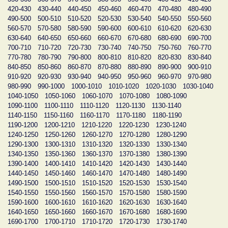
420-430
430-440
440-450
450-460
460-470
470-480
480-490
490-500
500-510
510-520
520-530
530-540
540-550
550-560
560-570
570-580
580-590
590-600
600-610
610-620
620-630
630-640
640-650
650-660
660-670
670-680
680-690
690-700
700-710
710-720
720-730
730-740
740-750
750-760
760-770
770-780
780-790
790-800
800-810
810-820
820-830
830-840
840-850
850-860
860-870
870-880
880-890
890-900
900-910
910-920
920-930
930-940
940-950
950-960
960-970
970-980
980-990
990-1000
1000-1010
1010-1020
1020-1030
1030-1040
1040-1050
1050-1060
1060-1070
1070-1080
1080-1090
1090-1100
1100-1110
1110-1120
1120-1130
1130-1140
1140-1150
1150-1160
1160-1170
1170-1180
1180-1190
1190-1200
1200-1210
1210-1220
1220-1230
1230-1240
1240-1250
1250-1260
1260-1270
1270-1280
1280-1290
1290-1300
1300-1310
1310-1320
1320-1330
1330-1340
1340-1350
1350-1360
1360-1370
1370-1380
1380-1390
1390-1400
1400-1410
1410-1420
1420-1430
1430-1440
1440-1450
1450-1460
1460-1470
1470-1480
1480-1490
1490-1500
1500-1510
1510-1520
1520-1530
1530-1540
1540-1550
1550-1560
1560-1570
1570-1580
1580-1590
1590-1600
1600-1610
1610-1620
1620-1630
1630-1640
1640-1650
1650-1660
1660-1670
1670-1680
1680-1690
1690-1700
1700-1710
1710-1720
1720-1730
1730-1740