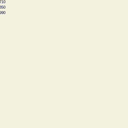
710
850
990