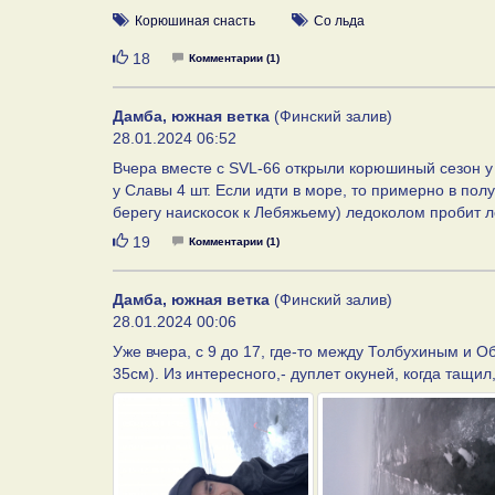
Корюшиная снасть
Со льда
Нравится
18
Комментарии (1)
Дамба, южная ветка
(Финский залив)
28.01.2024 06:52
Вчера вместе с SVL-66 открыли корюшиный сезон у т
у Славы 4 шт. Если идти в море, то примерно в по
берегу наискосок к Лебяжьему) ледоколом пробит л
Нравится
19
Комментарии (1)
Дамба, южная ветка
(Финский залив)
28.01.2024 00:06
Уже вчера, с 9 до 17, где-то между Толбухиным и О
35см). Из интересного,- дуплет окуней, когда тащил