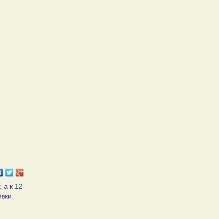
 а к 12
вки.