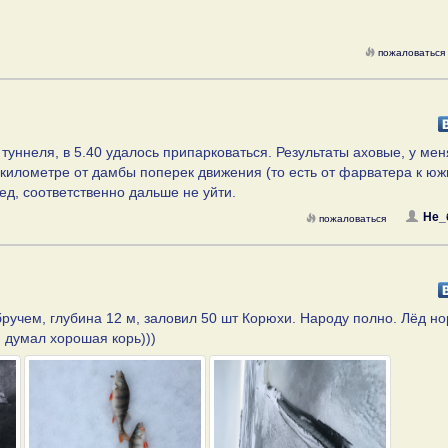
пожаловаться
уннеля, в 5.40 удалось припарковаться. Результаты аховые, у мен
лукилометре от дамбы поперек движения (то есть от фарватера к ю
ед, соответственно дальше не уйти.
Не_
пожаловаться
бручем, глубина 12 м, заловил 50 шт Корюхи. Народу полно. Лёд но
, думал хорошая корь)))