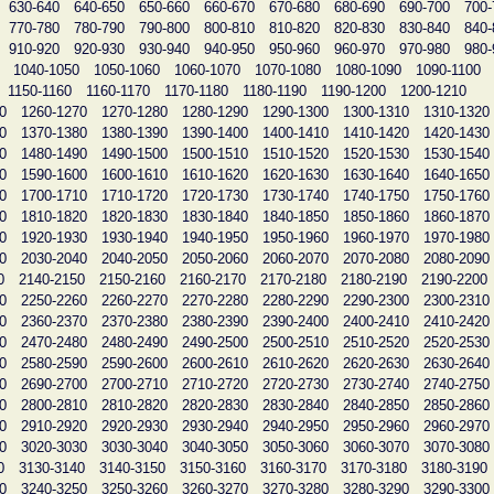
630-640
640-650
650-660
660-670
670-680
680-690
690-700
700-
770-780
780-790
790-800
800-810
810-820
820-830
830-840
840-
910-920
920-930
930-940
940-950
950-960
960-970
970-980
980-
1040-1050
1050-1060
1060-1070
1070-1080
1080-1090
1090-1100
1150-1160
1160-1170
1170-1180
1180-1190
1190-1200
1200-1210
0
1260-1270
1270-1280
1280-1290
1290-1300
1300-1310
1310-1320
0
1370-1380
1380-1390
1390-1400
1400-1410
1410-1420
1420-1430
0
1480-1490
1490-1500
1500-1510
1510-1520
1520-1530
1530-1540
0
1590-1600
1600-1610
1610-1620
1620-1630
1630-1640
1640-1650
0
1700-1710
1710-1720
1720-1730
1730-1740
1740-1750
1750-1760
0
1810-1820
1820-1830
1830-1840
1840-1850
1850-1860
1860-1870
0
1920-1930
1930-1940
1940-1950
1950-1960
1960-1970
1970-1980
0
2030-2040
2040-2050
2050-2060
2060-2070
2070-2080
2080-2090
0
2140-2150
2150-2160
2160-2170
2170-2180
2180-2190
2190-2200
0
2250-2260
2260-2270
2270-2280
2280-2290
2290-2300
2300-2310
0
2360-2370
2370-2380
2380-2390
2390-2400
2400-2410
2410-2420
0
2470-2480
2480-2490
2490-2500
2500-2510
2510-2520
2520-2530
0
2580-2590
2590-2600
2600-2610
2610-2620
2620-2630
2630-2640
0
2690-2700
2700-2710
2710-2720
2720-2730
2730-2740
2740-2750
0
2800-2810
2810-2820
2820-2830
2830-2840
2840-2850
2850-2860
0
2910-2920
2920-2930
2930-2940
2940-2950
2950-2960
2960-2970
0
3020-3030
3030-3040
3040-3050
3050-3060
3060-3070
3070-3080
0
3130-3140
3140-3150
3150-3160
3160-3170
3170-3180
3180-3190
0
3240-3250
3250-3260
3260-3270
3270-3280
3280-3290
3290-3300