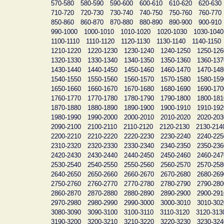
570-580
580-590
590-600
600-610
610-620
620-630
710-720
720-730
730-740
740-750
750-760
760-770
850-860
860-870
870-880
880-890
890-900
900-910
990-1000
1000-1010
1010-1020
1020-1030
1030-1040
1100-1110
1110-1120
1120-1130
1130-1140
1140-1150
1210-1220
1220-1230
1230-1240
1240-1250
1250-126
1320-1330
1330-1340
1340-1350
1350-1360
1360-137
1430-1440
1440-1450
1450-1460
1460-1470
1470-148
1540-1550
1550-1560
1560-1570
1570-1580
1580-159
1650-1660
1660-1670
1670-1680
1680-1690
1690-170
1760-1770
1770-1780
1780-1790
1790-1800
1800-181
1870-1880
1880-1890
1890-1900
1900-1910
1910-192
1980-1990
1990-2000
2000-2010
2010-2020
2020-203
2090-2100
2100-2110
2110-2120
2120-2130
2130-214
2200-2210
2210-2220
2220-2230
2230-2240
2240-225
2310-2320
2320-2330
2330-2340
2340-2350
2350-236
2420-2430
2430-2440
2440-2450
2450-2460
2460-247
2530-2540
2540-2550
2550-2560
2560-2570
2570-258
2640-2650
2650-2660
2660-2670
2670-2680
2680-269
2750-2760
2760-2770
2770-2780
2780-2790
2790-280
2860-2870
2870-2880
2880-2890
2890-2900
2900-291
2970-2980
2980-2990
2990-3000
3000-3010
3010-302
3080-3090
3090-3100
3100-3110
3110-3120
3120-313
3190-3200
3200-3210
3210-3220
3220-3230
3230-324