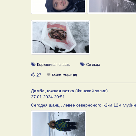
Корюшиная снасть
Со льда
Нравится
27
Комментарии (0)
Дамба, южная ветка
(Финский залив)
27.01.2024 20:51
Сегодня шанц , левее северноного ~2км 12м глубины