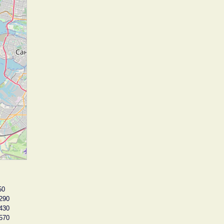
50
290
430
570