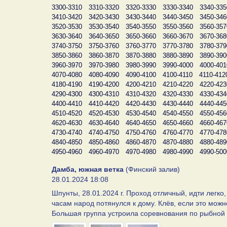
3300-3310
3310-3320
3320-3330
3330-3340
3340-335
3410-3420
3420-3430
3430-3440
3440-3450
3450-346
3520-3530
3530-3540
3540-3550
3550-3560
3560-357
3630-3640
3640-3650
3650-3660
3660-3670
3670-368
3740-3750
3750-3760
3760-3770
3770-3780
3780-379
3850-3860
3860-3870
3870-3880
3880-3890
3890-390
3960-3970
3970-3980
3980-3990
3990-4000
4000-401
4070-4080
4080-4090
4090-4100
4100-4110
4110-412
4180-4190
4190-4200
4200-4210
4210-4220
4220-423
4290-4300
4300-4310
4310-4320
4320-4330
4330-434
4400-4410
4410-4420
4420-4430
4430-4440
4440-445
4510-4520
4520-4530
4530-4540
4540-4550
4550-456
4620-4630
4630-4640
4640-4650
4650-4660
4660-467
4730-4740
4740-4750
4750-4760
4760-4770
4770-478
4840-4850
4850-4860
4860-4870
4870-4880
4880-489
4950-4960
4960-4970
4970-4980
4980-4990
4990-500
Дамба, южная ветка
(Финский залив)
28.01.2024 18:08
Шпунты, 28.01.2024 г. Проход отличный, идти легко
часам народ потянулся к дому. Клёв, если это мож
Большая группа устроила соревнования по рыбной 