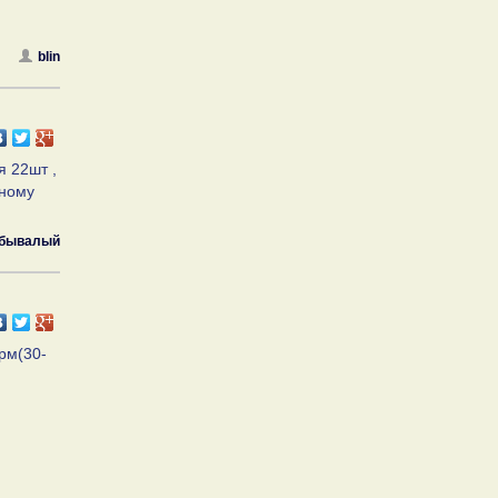
blin
я 22шт ,
жному
бывалый
рм(30-