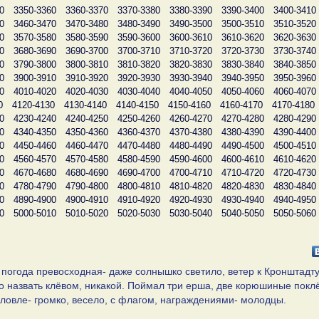
0
3350-3360
3360-3370
3370-3380
3380-3390
3390-3400
3400-3410
0
3460-3470
3470-3480
3480-3490
3490-3500
3500-3510
3510-3520
0
3570-3580
3580-3590
3590-3600
3600-3610
3610-3620
3620-3630
0
3680-3690
3690-3700
3700-3710
3710-3720
3720-3730
3730-3740
0
3790-3800
3800-3810
3810-3820
3820-3830
3830-3840
3840-3850
0
3900-3910
3910-3920
3920-3930
3930-3940
3940-3950
3950-3960
0
4010-4020
4020-4030
4030-4040
4040-4050
4050-4060
4060-4070
0
4120-4130
4130-4140
4140-4150
4150-4160
4160-4170
4170-4180
0
4230-4240
4240-4250
4250-4260
4260-4270
4270-4280
4280-4290
0
4340-4350
4350-4360
4360-4370
4370-4380
4380-4390
4390-4400
0
4450-4460
4460-4470
4470-4480
4480-4490
4490-4500
4500-4510
0
4560-4570
4570-4580
4580-4590
4590-4600
4600-4610
4610-4620
0
4670-4680
4680-4690
4690-4700
4700-4710
4710-4720
4720-4730
0
4780-4790
4790-4800
4800-4810
4810-4820
4820-4830
4830-4840
0
4890-4900
4900-4910
4910-4920
4920-4930
4930-4940
4940-4950
0
5000-5010
5010-5020
5020-5030
5030-5040
5040-5050
5050-5060
, погода превосходная- даже солнышко светило, ветер к Кронштадту,
но назвать клëвом, никакой. Поймал три ерша, две корюшиные поклё
ловле- громко, весело, с флагом, награждениями- молодцы.