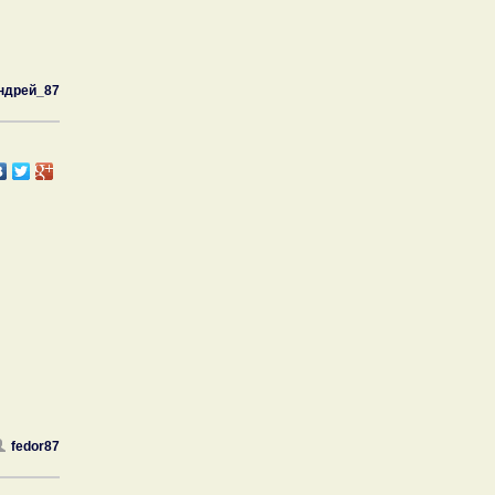
ндрей_87
fedor87