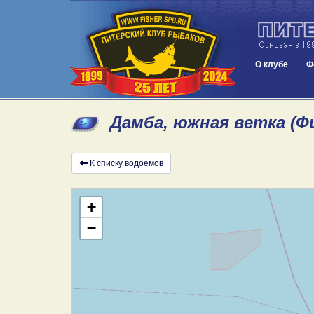
О клубе
Ф
Дамба, южная ветка (Ф
К списку водоемов
+
−