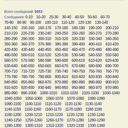
Всего сообщений:
5053
0-10
10-20
20-30
30-40
40-50
50-60
60-70
Сообщения:
70-80
80-90
90-100
100-110
110-120
120-130
130-140
140-150
150-160
160-170
170-180
180-190
190-200
200-210
210-220
220-230
230-240
240-250
250-260
260-270
270-280
280-290
290-300
300-310
310-320
320-330
330-340
340-350
350-360
360-370
370-380
380-390
390-400
400-410
410-420
420-430
430-440
440-450
450-460
460-470
470-480
480-490
490-500
500-510
510-520
520-530
530-540
540-550
550-560
560-570
570-580
580-590
590-600
600-610
610-620
620-630
630-640
640-650
650-660
660-670
670-680
680-690
690-700
700-710
710-720
720-730
730-740
740-750
750-760
760-770
770-780
780-790
790-800
800-810
810-820
820-830
830-840
840-850
850-860
860-870
870-880
880-890
890-900
900-910
910-920
920-930
930-940
940-950
950-960
960-970
970-980
980-990
990-1000
1000-1010
1010-1020
1020-1030
1030-1040
1040-1050
1050-1060
1060-1070
1070-1080
1080-1090
1090-1100
1100-1110
1110-1120
1120-1130
1130-1140
1140-1150
1150-1160
1160-1170
1170-1180
1180-1190
1190-1200
1200-1210
1210-1220
1220-1230
1230-1240
1240-1250
1250-1260
1260-1270
1270-1280
1280-1290
1290-1300
1300-1310
1310-1320
1320-1330
1330-1340