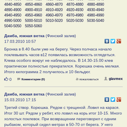
4840-4850
4850-4860
4860-4870
4870-4880
4880-4890
4890-4900
4900-4910
4910-4920
4920-4930
4930-4940
4940-4950
4950-4960
4960-4970
4970-4980
4980-4990
4990-5000
5000-5010
5010-5020
5020-5030
5030-5040
5040-5050
5050-5060
Дамба, южная ветка
(Финский залив)
17.03.2010 10:57
Бронка в 8.40 были уже на берегу. Через полчаса начало
поклевывать часов в12 появилась возможность оглядеться.
Клева особого вокруг не наблюдалось. В 14.30-15.00 клев
практически полностью прекратился. Корюшка очень мелкая.
Итого килограмма 2 получилось.и 10 бельдюг.
Нравится
glavmex
0
Комментарии (0)
пожаловаться
Дамба, южная ветка
(Финский залив)
15.03.2010 17:15
Третий створ. Корюшка. Рядом с трещиной. Ловил на карася.
Итог 30 шт. Рядом у ребят, кто ловил на корь итог 10-15. Много
холостых поклевок. При возвращении переговорил с одним
рыбаком, который сидел метрах в 50-70 от берега. У него