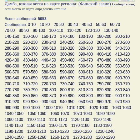
Дамба, южная ветка на карте региона: (Финский залив)
Сообщите нам
,
если место на карте определено неточно
Всего сообщений:
5053
0-10
10-20
20-30
30-40
40-50
50-60
60-70
Сообщения:
70-80
80-90
90-100
100-110
110-120
120-130
130-140
140-150
150-160
160-170
170-180
180-190
190-200
200-210
210-220
220-230
230-240
240-250
250-260
260-270
270-280
280-290
290-300
300-310
310-320
320-330
330-340
340-350
350-360
360-370
370-380
380-390
390-400
400-410
410-420
420-430
430-440
440-450
450-460
460-470
470-480
480-490
490-500
500-510
510-520
520-530
530-540
540-550
550-560
560-570
570-580
580-590
590-600
600-610
610-620
620-630
630-640
640-650
650-660
660-670
670-680
680-690
690-700
700-710
710-720
720-730
730-740
740-750
750-760
760-770
770-780
780-790
790-800
800-810
810-820
820-830
830-840
840-850
850-860
860-870
870-880
880-890
890-900
900-910
910-920
920-930
930-940
940-950
950-960
960-970
970-980
980-990
990-1000
1000-1010
1010-1020
1020-1030
1030-1040
1040-1050
1050-1060
1060-1070
1070-1080
1080-1090
1090-1100
1100-1110
1110-1120
1120-1130
1130-1140
1140-1150
1150-1160
1160-1170
1170-1180
1180-1190
1190-1200
1200-1210
1210-1220
1220-1230
1230-1240
1240-1250
1250-1260
1260-1270
1270-1280
1280-1290