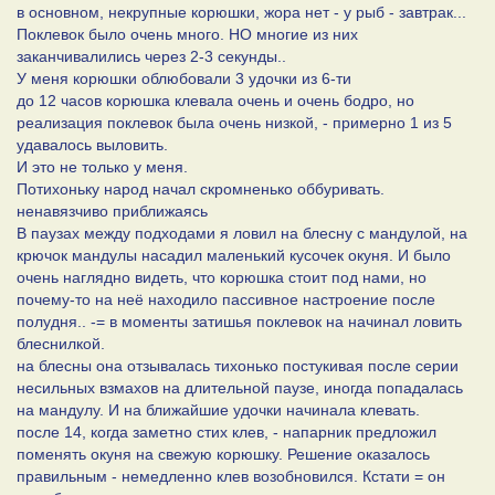
в основном, некрупные корюшки, жора нет - у рыб - завтрак...
Поклевок было очень много. НО многие из них
заканчивалились через 2-3 секунды..
У меня корюшки облюбовали 3 удочки из 6-ти
до 12 часов корюшка клевала очень и очень бодро, но
реализация поклевок была очень низкой, - примерно 1 из 5
удавалось выловить.
И это не только у меня.
Потихоньку народ начал скромненько оббуривать.
ненавязчиво приближаясь
В паузах между подходами я ловил на блесну с мандулой, на
крючок мандулы насадил маленький кусочек окуня. И было
очень наглядно видеть, что корюшка стоит под нами, но
почему-то на неё находило пассивное настроение после
полудня.. -= в моменты затишья поклевок на начинал ловить
блеснилкой.
на блесны она отзывалась тихонько постукивая после серии
несильных взмахов на длительной паузе, иногда попадалась
на мандулу. И на ближайшие удочки начинала клевать.
после 14, когда заметно стих клев, - напарник предложил
поменять окуня на свежую корюшку. Решение оказалось
правильным - немедленно клев возобновился. Кстати = он