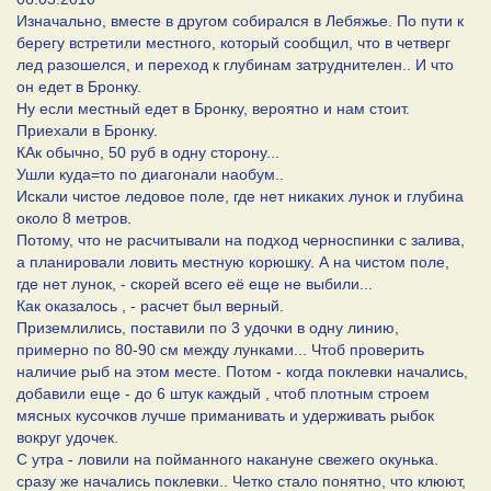
Изначально, вместе в другом собирался в Лебяжье. По пути к
берегу встретили местного, который сообщил, что в четверг
лед разошелся, и переход к глубинам затруднителен.. И что
он едет в Бронку.
Ну если местный едет в Бронку, вероятно и нам стоит.
Приехали в Бронку.
КАк обычно, 50 руб в одну сторону...
Ушли куда=то по диагонали наобум..
Искали чистое ледовое поле, где нет никаких лунок и глубина
около 8 метров.
Потому, что не расчитывали на подход черноспинки с залива,
а планировали ловить местную корюшку. А на чистом поле,
где нет лунок, - скорей всего её еще не выбили...
Как оказалось , - расчет был верный.
Приземлились, поставили по 3 удочки в одну линию,
примерно по 80-90 см между лунками... Чтоб проверить
наличие рыб на этом месте. Потом - когда поклевки начались,
добавили еще - до 6 штук каждый , чтоб плотным строем
мясных кусочков лучше приманивать и удерживать рыбок
вокруг удочек.
С утра - ловили на пойманного накануне свежего окунька.
сразу же начались поклевки.. Четко стало понятно, что клюют,