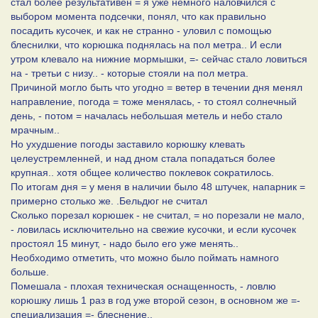
стал более результативен = я уже немного наловчился с
выбором момента подсечки, понял, что как правильно
посадить кусочек, и как не странно - уловил с помощью
блеснилки, что корюшка поднялась на пол метра.. И если
утром клевало на нижние мормышки, =- сейчас стало ловиться
на - третьи с низу.. - которые стояли на пол метра.
Причиной могло быть что угодно = ветер в течении дня менял
направление, погода = тоже менялась, - то стоял солнечный
день, - потом = началась небольшая метель и небо стало
мрачным..
Но ухудшение погоды заставило корюшку клевать
целеустремленней, и над дном стала попадаться более
крупная.. хотя общее количество поклевок сократилось.
По итогам дня = у меня в наличии было 48 штучек, напарник =
примерно столько же. .Бельдюг не считал
Сколько порезал корюшек - не считал, = но порезали не мало,
- ловилась исключительно на свежие кусочки, и если кусочек
простоял 15 минут, - надо было его уже менять..
Необходимо отметить, что можно было поймать намного
больше.
Помешала - плохая техническая оснащенность, - ловлю
корюшку лишь 1 раз в год уже второй сезон, в основном же =-
специализация =- блеснение..