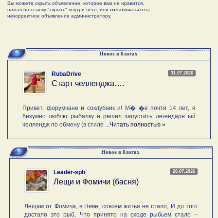
Вы можете скрыть объявление, которое вам не нравится,
нажав на ссылку "скрыть" внутри него, или
пожаловаться
на
некорректное объявление администратору.
Новое в блогах
31.07.2026
RubaDrive
Старт челленджа….
Привет, форумчане и соклубник и! М� �е почти 14 лет, я
безумно люблю рыбалку и решил запустить легендарн ый
челлендж по обмену (в стиле ...
Читать полностью »
Новое в блогах
20.07.2026
Leader-spb
Лещи и Фомичи (басня)
Лещам от Фомича, в Неве, совсем житья не стало, И до того
достало это рыб, Что принято на сходе рыбьем стало –