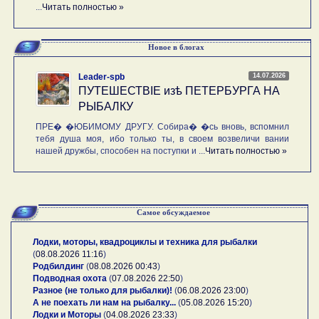
...
Читать полностью »
Новое в блогах
14.07.2026
Leader-spb
ПУТЕШЕСТВIE изѣ ПЕТЕРБУРГА НА
РЫБАЛКУ
ПРЕ� �ЮБИМОМУ ДРУГУ. Собира� �сь вновь, вспомнил
тебя душа моя, ибо только ты, в своем возвеличи вании
нашей дружбы, способен на поступки и ...
Читать полностью »
Самое обсуждаемое
Лодки, моторы, квадроциклы и техника для рыбалки
(
08.08.2026 11:16
)
Родбилдинг
(
08.08.2026 00:43
)
Подводная охота
(
07.08.2026 22:50
)
Разное (не только для рыбалки)!
(
06.08.2026 23:00
)
А не поехать ли нам на рыбалку...
(
05.08.2026 15:20
)
Лодки и Моторы
(
04.08.2026 23:33
)