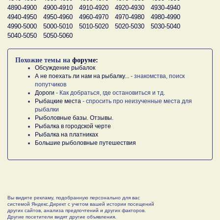
4890-4900
4900-4910
4910-4920
4920-4930
4930-4940
4940-4950
4950-4960
4960-4970
4970-4980
4980-4990
4990-5000
5000-5010
5010-5020
5020-5030
5030-5040
5040-5050
5050-5060
Похожие темы на
форуме:
Обсуждение рыбалок
А не поехать ли нам на рыбалку...
- знакомства, поиск
попутчиков
Дороги
- Как добраться, где остановиться и тд.
Рыбацкие места
- спросить про неизученные места для
рыбалки
Рыболовные базы. Отзывы.
Рыбалка в городской черте
Рыбалка на платниках
Большие рыболовные путешествия
Вы видите рекламу, подобранную персонально для вас
системой Яндекс.Директ с учетом вашей истории посещений
других сайтов, анализа предпочтений и других факторов.
Другие посетители видят другие объявления.