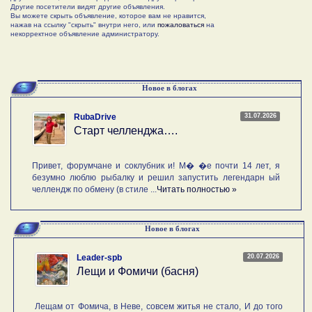
Другие посетители видят другие объявления.
Вы можете скрыть объявление, которое вам не нравится,
нажав на ссылку "скрыть" внутри него, или
пожаловаться
на
некорректное объявление администратору.
Новое в блогах
31.07.2026
RubaDrive
Старт челленджа….
Привет, форумчане и соклубник и! М� �е почти 14 лет, я
безумно люблю рыбалку и решил запустить легендарн ый
челлендж по обмену (в стиле ...
Читать полностью »
Новое в блогах
20.07.2026
Leader-spb
Лещи и Фомичи (басня)
Лещам от Фомича, в Неве, совсем житья не стало, И до того