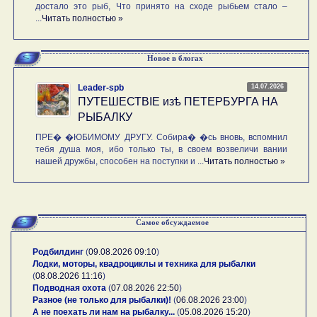
достало это рыб, Что принято на сходе рыбьем стало –
...
Читать полностью »
Новое в блогах
14.07.2026
Leader-spb
ПУТЕШЕСТВIE изѣ ПЕТЕРБУРГА НА
РЫБАЛКУ
ПРЕ� �ЮБИМОМУ ДРУГУ. Собира� �сь вновь, вспомнил
тебя душа моя, ибо только ты, в своем возвеличи вании
нашей дружбы, способен на поступки и ...
Читать полностью »
Самое обсуждаемое
Родбилдинг
(
09.08.2026 09:10
)
Лодки, моторы, квадроциклы и техника для рыбалки
(
08.08.2026 11:16
)
Подводная охота
(
07.08.2026 22:50
)
Разное (не только для рыбалки)!
(
06.08.2026 23:00
)
А не поехать ли нам на рыбалку...
(
05.08.2026 15:20
)