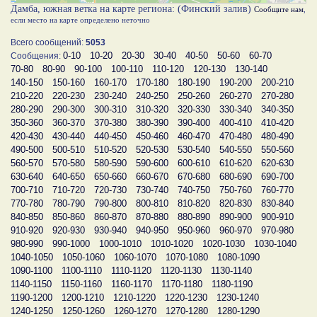
Дамба, южная ветка на карте региона: (Финский залив)
Сообщите нам
,
если место на карте определено неточно
Всего сообщений:
5053
0-10
10-20
20-30
30-40
40-50
50-60
60-70
Сообщения:
70-80
80-90
90-100
100-110
110-120
120-130
130-140
140-150
150-160
160-170
170-180
180-190
190-200
200-210
210-220
220-230
230-240
240-250
250-260
260-270
270-280
280-290
290-300
300-310
310-320
320-330
330-340
340-350
350-360
360-370
370-380
380-390
390-400
400-410
410-420
420-430
430-440
440-450
450-460
460-470
470-480
480-490
490-500
500-510
510-520
520-530
530-540
540-550
550-560
560-570
570-580
580-590
590-600
600-610
610-620
620-630
630-640
640-650
650-660
660-670
670-680
680-690
690-700
700-710
710-720
720-730
730-740
740-750
750-760
760-770
770-780
780-790
790-800
800-810
810-820
820-830
830-840
840-850
850-860
860-870
870-880
880-890
890-900
900-910
910-920
920-930
930-940
940-950
950-960
960-970
970-980
980-990
990-1000
1000-1010
1010-1020
1020-1030
1030-1040
1040-1050
1050-1060
1060-1070
1070-1080
1080-1090
1090-1100
1100-1110
1110-1120
1120-1130
1130-1140
1140-1150
1150-1160
1160-1170
1170-1180
1180-1190
1190-1200
1200-1210
1210-1220
1220-1230
1230-1240
1240-1250
1250-1260
1260-1270
1270-1280
1280-1290