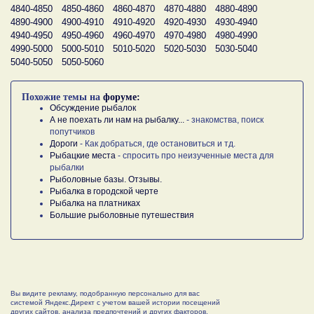
4840-4850
4850-4860
4860-4870
4870-4880
4880-4890
4890-4900
4900-4910
4910-4920
4920-4930
4930-4940
4940-4950
4950-4960
4960-4970
4970-4980
4980-4990
4990-5000
5000-5010
5010-5020
5020-5030
5030-5040
5040-5050
5050-5060
Похожие темы на
форуме:
Обсуждение рыбалок
А не поехать ли нам на рыбалку...
- знакомства, поиск
попутчиков
Дороги
- Как добраться, где остановиться и тд.
Рыбацкие места
- спросить про неизученные места для
рыбалки
Рыболовные базы. Отзывы.
Рыбалка в городской черте
Рыбалка на платниках
Большие рыболовные путешествия
Вы видите рекламу, подобранную персонально для вас
системой Яндекс.Директ с учетом вашей истории посещений
других сайтов, анализа предпочтений и других факторов.