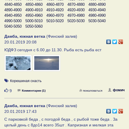
4840-4850
4850-4860
4860-4870
4870-4880
4880-4890
4890-4900
4900-4910
4910-4920
4920-4930
4930-4940
4940-4950
4950-4960
4960-4970
4970-4980
4980-4990
4990-5000
5000-5010
5010-5020
5020-5030
5030-5040
5040-5050
5050-5060
Дамба, южная ветка
(Финский залив)
20.01.2019 20:08
ЮДФЗ сегодня с 6.00 до 11.30. Рыба есть рыба ест
Корюшиная снасть
Нравится
фомич
9
Комментарии (1)
пожаловаться
Дамба, южная ветка
(Финский залив)
20.01.2019 17:43
С парковкой беда , с погодой беда , с рыбой тоже беда . За
целый день с 8до14 всего 35шт . Капризная и мелкая эта