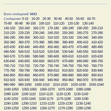
Всего сообщений:
5053
0-10
10-20
20-30
30-40
40-50
50-60
60-70
Сообщения:
70-80
80-90
90-100
100-110
110-120
120-130
130-140
140-150
150-160
160-170
170-180
180-190
190-200
200-210
210-220
220-230
230-240
240-250
250-260
260-270
270-280
280-290
290-300
300-310
310-320
320-330
330-340
340-350
350-360
360-370
370-380
380-390
390-400
400-410
410-420
420-430
430-440
440-450
450-460
460-470
470-480
480-490
490-500
500-510
510-520
520-530
530-540
540-550
550-560
560-570
570-580
580-590
590-600
600-610
610-620
620-630
630-640
640-650
650-660
660-670
670-680
680-690
690-700
700-710
710-720
720-730
730-740
740-750
750-760
760-770
770-780
780-790
790-800
800-810
810-820
820-830
830-840
840-850
850-860
860-870
870-880
880-890
890-900
900-910
910-920
920-930
930-940
940-950
950-960
960-970
970-980
980-990
990-1000
1000-1010
1010-1020
1020-1030
1030-1040
1040-1050
1050-1060
1060-1070
1070-1080
1080-1090
1090-1100
1100-1110
1110-1120
1120-1130
1130-1140
1140-1150
1150-1160
1160-1170
1170-1180
1180-1190
1190-1200
1200-1210
1210-1220
1220-1230
1230-1240
1240-1250
1250-1260
1260-1270
1270-1280
1280-1290