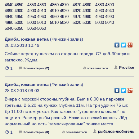
4840-4850
4850-4860
4860-4870
4870-4880
4880-4890
4890-4900
4900-4910
4910-4920
4920-4930
4930-4940
4940-4950
4950-4960
4960-4970
4970-4980
4980-4990
4990-5000
5000-5010
5010-5020
5020-5030
5030-5040
5040-5050
5050-5060
Дамба, южная ветка
(Финский залив)
28.03.2018 10:49
Сейчас перед туннелем со стороны города. С7 до9-30штук и
заглохло. Ждем.
Нравится
Provibor
1
Комментарии (2)
пожаловаться
Дамба, южная ветка
(Финский залив)
28.03.2018 09:03
Вчера с морской стороны,глубина. Был в 6.00 на парковке
третьим. В 6.20 на лунках глубина 11м. На три удочки 75 шт.
До 11.00 потом уехал. Как такового "утреннего клевало" не
ощутил. Размер рыбы разный. Наживка свежий карась. Лёд
нормальный,но есть "замаскированые" тонкие места.
Нравится
рыбалов-любитель
1
Комментарии (0)
пожаловаться