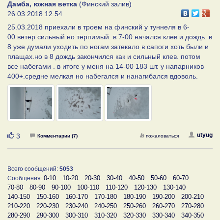
Дамба, южная ветка
(Финский залив)
26.03.2018 12:54
25.03.2018 приехали в троем на финский у туннеля в 6-
00.ветер сильный но терпимый. в 7-00 начался клев и дождь. в
8 уже думали уходить по ногам затекало в сапоги хоть были и
плащах.но в 8 дождь закончился как и сильный клев. потом
все набегами . в итоге у меня на 14-00 183 шт. у напарников
400+.средне мелкая но набегался и нанагибался вдоволь.
Нравится
utyug
3
Комментарии (7)
пожаловаться
Всего сообщений:
5053
0-10
10-20
20-30
30-40
40-50
50-60
60-70
Сообщения:
70-80
80-90
90-100
100-110
110-120
120-130
130-140
140-150
150-160
160-170
170-180
180-190
190-200
200-210
210-220
220-230
230-240
240-250
250-260
260-270
270-280
280-290
290-300
300-310
310-320
320-330
330-340
340-350