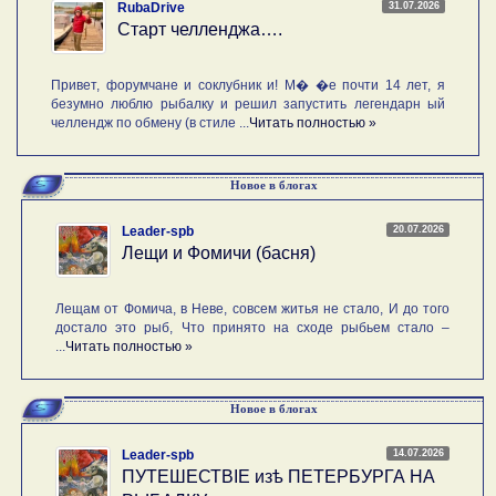
31.07.2026
RubaDrive
Старт челленджа….
Привет, форумчане и соклубник и! М� �е почти 14 лет, я
безумно люблю рыбалку и решил запустить легендарн ый
челлендж по обмену (в стиле ...
Читать полностью »
Новое в блогах
20.07.2026
Leader-spb
Лещи и Фомичи (басня)
Лещам от Фомича, в Неве, совсем житья не стало, И до того
достало это рыб, Что принято на сходе рыбьем стало –
...
Читать полностью »
Новое в блогах
14.07.2026
Leader-spb
ПУТЕШЕСТВIE изѣ ПЕТЕРБУРГА НА