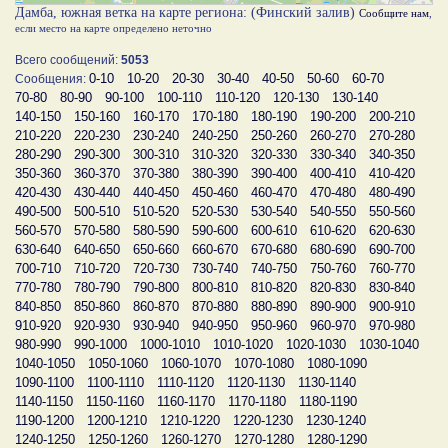
Дамба, южная ветка на карте региона: (Финский залив)
Сообщите нам
,
если место на карте определено неточно
Всего сообщений:
5053
0-10
10-20
20-30
30-40
40-50
50-60
60-70
Сообщения:
70-80
80-90
90-100
100-110
110-120
120-130
130-140
140-150
150-160
160-170
170-180
180-190
190-200
200-210
210-220
220-230
230-240
240-250
250-260
260-270
270-280
280-290
290-300
300-310
310-320
320-330
330-340
340-350
350-360
360-370
370-380
380-390
390-400
400-410
410-420
420-430
430-440
440-450
450-460
460-470
470-480
480-490
490-500
500-510
510-520
520-530
530-540
540-550
550-560
560-570
570-580
580-590
590-600
600-610
610-620
620-630
630-640
640-650
650-660
660-670
670-680
680-690
690-700
700-710
710-720
720-730
730-740
740-750
750-760
760-770
770-780
780-790
790-800
800-810
810-820
820-830
830-840
840-850
850-860
860-870
870-880
880-890
890-900
900-910
910-920
920-930
930-940
940-950
950-960
960-970
970-980
980-990
990-1000
1000-1010
1010-1020
1020-1030
1030-1040
1040-1050
1050-1060
1060-1070
1070-1080
1080-1090
1090-1100
1100-1110
1110-1120
1120-1130
1130-1140
1140-1150
1150-1160
1160-1170
1170-1180
1180-1190
1190-1200
1200-1210
1210-1220
1220-1230
1230-1240
1240-1250
1250-1260
1260-1270
1270-1280
1280-1290