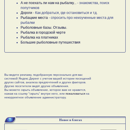
А не поехать ли нам на рыбалку...
- знакомства, поиск
попутчиков
Дороги
- Как добраться, где остановиться и тд.
Рыбацкие места
- спросить про неизученные места для
рыбалки
Рыболовные базы. Отзывы.
Рыбалка в городской черте
Рыбалка на платниках
Большие рыболовные путешествия
Вы видите рекламу, подобранную персонально для вас
системой Яндекс.Директ с учетом вашей истории посещений
других сайтов, анализа предпочтений и других факторов.
Другие посетители видят другие объявления.
Вы можете скрыть объявление, которое вам не нравится,
нажав на ссылку "скрыть" внутри него, или
пожаловаться
на
некорректное объявление администратору.
Новое в блогах