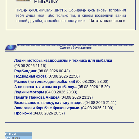
РЫБАЛКУ
ПРЕ� �ЮБИМОМУ ДРУГУ. Собира� �сь вновь, вспомнил
тебя душа моя, ибо только ты, в своем возвеличи вании
нашей дружбы, способен на поступки и ...
Читать полностью »
Самое обсуждаемое
Лодки, моторы, квадроциклы и техника для рыбалки
(
08.08.2026 11:16
)
Родбилдинг
(
08.08.2026 00:43
)
Подводная охота
(
07.08.2026 22:50
)
Разное (не только для рыбалки)!
(
06.08.2026 23:00
)
А не поехать ли нам на рыбалку...
(
05.08.2026 15:20
)
Лодки и Моторы
(
04.08.2026 23:33
)
Памяти Панкова Андрея
(
04.08.2026 23:19
)
Безопасность в лесу, на льду и воде.
(
04.08.2026 21:11
)
Экология и борьба с браконьерами.
(
04.08.2026 21:00
)
Про ножи
(
04.08.2026 20:57
)