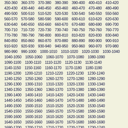
350-360
360-370
370-380
380-390
390-400
400-410
410-420
420-430
430-440
440-450
450-460
460-470
470-480
480-490
490-500
500-510
510-520
520-530
530-540
540-550
550-560
560-570
570-580
580-590
590-600
600-610
610-620
620-630
630-640
640-650
650-660
660-670
670-680
680-690
690-700
700-710
710-720
720-730
730-740
740-750
750-760
760-770
770-780
780-790
790-800
800-810
810-820
820-830
830-840
840-850
850-860
860-870
870-880
880-890
890-900
900-910
910-920
920-930
930-940
940-950
950-960
960-970
970-980
980-990
990-1000
1000-1010
1010-1020
1020-1030
1030-1040
1040-1050
1050-1060
1060-1070
1070-1080
1080-1090
1090-1100
1100-1110
1110-1120
1120-1130
1130-1140
1140-1150
1150-1160
1160-1170
1170-1180
1180-1190
1190-1200
1200-1210
1210-1220
1220-1230
1230-1240
1240-1250
1250-1260
1260-1270
1270-1280
1280-1290
1290-1300
1300-1310
1310-1320
1320-1330
1330-1340
1340-1350
1350-1360
1360-1370
1370-1380
1380-1390
1390-1400
1400-1410
1410-1420
1420-1430
1430-1440
1440-1450
1450-1460
1460-1470
1470-1480
1480-1490
1490-1500
1500-1510
1510-1520
1520-1530
1530-1540
1540-1550
1550-1560
1560-1570
1570-1580
1580-1590
1590-1600
1600-1610
1610-1620
1620-1630
1630-1640
1640-1650
1650-1660
1660-1670
1670-1680
1680-1690
1690-1700
1700-1710
1710-1720
1720-1730
1730-1740